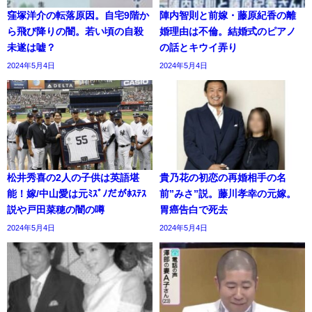
窪塚洋介の転落原因。自宅9階か
陣内智則と前嫁・藤原紀香の離
ら飛び降りの闇。若い頃の自殺
婚理由は不倫。結婚式のピアノ
未遂は嘘？
の話とキウイ弄り
2024年5月4日
2024年5月4日
松井秀喜の2人の子供は英語堪
貴乃花の初恋の再婚相手の名
能！嫁/中山愛は元ﾐｽﾞﾉだがﾎｽﾃｽ
前”みさ”説。藤川孝幸の元嫁。
説や戸田菜穂の闇の噂
胃癌告白で死去
2024年5月4日
2024年5月4日