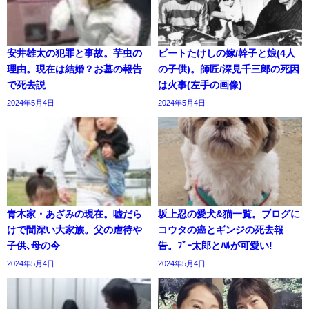
安井雄太の犯罪と事故。芋虫の
ビートたけしの嫁/幹子と娘(4人
理由。現在は結婚？お墓の報告
の子供)。師匠/深見千三郎の死因
で死去説
は火事(左手の画像)
2024年5月4日
2024年5月4日
青木家・あざみの現在。嘘だら
坂上忍の愛犬&猫一覧。ブログに
けで闇深い大家族。父の虐待や
コウタの癌とギンジの死去報
子供､母の今
告。ﾌﾞｰ太郎とﾊﾙが可愛い!
2024年5月4日
2024年5月4日