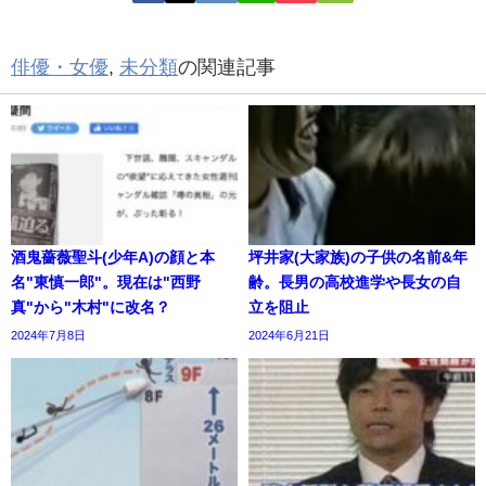
俳優・女優
,
未分類
の関連記事
酒鬼薔薇聖斗(少年A)の顔と本
坪井家(大家族)の子供の名前&年
名"東慎一郎"。現在は"西野
齢。長男の高校進学や長女の自
真"から"木村"に改名？
立を阻止
2024年7月8日
2024年6月21日