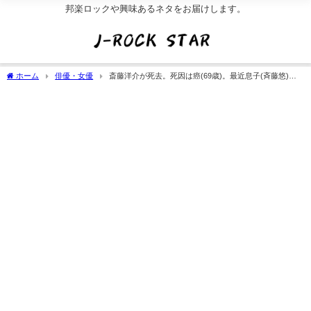
邦楽ロックや興味あるネタをお届けします。
ホーム
俳優・女優
斎藤洋介が死去。死因は癌(69歳)。最近息子(斉藤悠)の
オレオレ詐欺被害