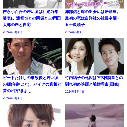
吉永小百合の若い頃は壮絶?(年
澤部佑と嫁の出会いは居酒屋。
齢表)。渡哲也との関係と夫/岡田
最初の恋は白洋社の社長令嬢・
太郎の癌と自宅
五十嵐暁子
2024年5月4日
2024年5月4日
ビートたけしの事故後と若い頃
竹内結子の死因は?中村獅童との
の顔(年齢ごと)。バイクの真相と
馴れ初め映画と離婚理由[画像]
昔の相方/きよし
2024年5月4日
2024年5月4日