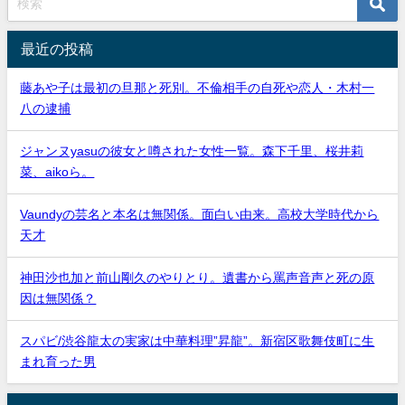
最近の投稿
藤あや子は最初の旦那と死別。不倫相手の自死や恋人・木村一
八の逮捕
ジャンヌyasuの彼女と噂された女性一覧。森下千里、桜井莉
菜、aikoら。
Vaundyの芸名と本名は無関係。面白い由来。高校大学時代から
天才
神田沙也加と前山剛久のやりとり。遺書から罵声音声と死の原
因は無関係？
スパビ/渋谷龍太の実家は中華料理”昇龍”。新宿区歌舞伎町に生
まれ育った男