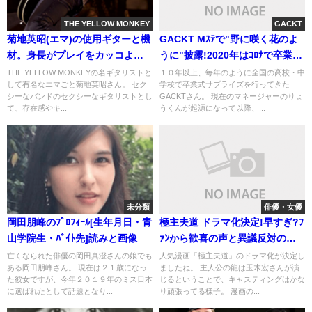
THE YELLOW MONKEY
GACKT
菊地英昭(エマ)の使用ギターと機
GACKT Mｽﾃで"野に咲く花のよ
材。身長がプレイをカッコよく
うに"披露!2020年はｺﾛﾅで卒業式
見せてる？
は中止
THE YELLOW MONKEYの名ギタリストと
１０年以上、毎年のように全国の高校・中
して有名なエマごと菊地英昭さん。 セク
学校で卒業式サプライズを行ってきた
シーなバンドのセクシーなギタリストとし
GACKTさん。 現在のマネージャーのりょ
て、存在感やキ...
うくんが起源になって以降、...
未分類
俳優・女優
岡田朋峰のﾌﾟﾛﾌｨｰﾙ[生年月日・青
極主夫道 ドラマ化決定!早すぎ?ﾌ
山学院生・ﾊﾞｲﾄ先]読みと画像
ｧﾝから歓喜の声と異議反対の理
由
亡くなられた俳優の岡田真澄さんの娘でも
人気漫画「極主夫道」のドラマ化が決定し
ある岡田朋峰さん。 現在は２１歳になっ
ましたね。 主人公の龍は玉木宏さんが演
た彼女ですが、今年２０１９年のミス日本
じるということで、キャスティングはかな
に選ばれたとして話題となり...
り頑張ってる様子。 漫画の...