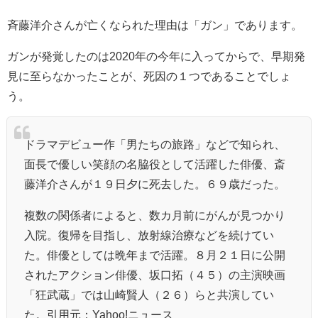
斉藤洋介さんが亡くなられた理由は「ガン」であります。
ガンが発覚したのは2020年の今年に入ってからで、早期発
見に至らなかったことが、死因の１つであることでしょ
う。
ドラマデビュー作「男たちの旅路」などで知られ、
面長で優しい笑顔の名脇役として活躍した俳優、斎
藤洋介さんが１９日夕に死去した。６９歳だった。
複数の関係者によると、数カ月前にがんが見つかり
入院。復帰を目指し、放射線治療などを続けてい
た。俳優としては晩年まで活躍。８月２１日に公開
されたアクション俳優、坂口拓（４５）の主演映画
「狂武蔵」では
山崎賢人
（２６）らと共演してい
た。引用元：Yahoo!ニュース