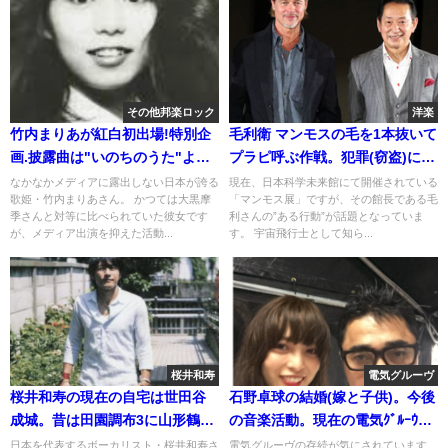
その他邦楽ロック
洋楽
竹内まりあが紅白初出場!特別企
毛利衛 マンモスの毛を1本抜いて
画.披露曲は"いのちのうた"より
プラピ呼ぶ作戦。犯罪(窃盗)にな
人生の扉
る?
なかなかメディアに露出しない日本が誇る
現在、日本科学未来館にて開催されている
歌姫・竹内まりあさん。 かつては大黒摩
「マンモス展」ですが、その館長である毛
季さんと対等に比べられていた彼女です
利さんの”ある行動”が話題となっていま
が、メディア出演を抑えた活動...
す。 宇宙飛行士として知ら...
桜井和寿
電気グルーヴ
桜井和寿の現在の自宅は世田谷
石野卓球の結婚(嫁と子供)。今後
成城。昔は田園調布3に山形鶴岡
の音楽活動。現在の電気ｸﾞﾙｰｳﾞ
に別荘[目撃]
は解散or休止?
日本を代表するボーカリスト・桜井和寿さ
電気グルーヴの存続が気にされています