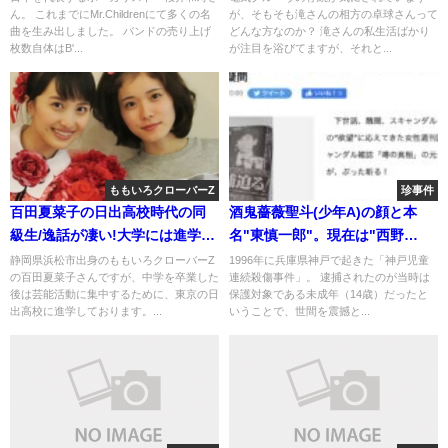
ん。 これまでにMr.Childrenにて多くの名
が、そもそも滝さんの相方の卓球さんって
曲を生み出しました。 バンドの売り上げ
どんな方なのか？ 滝さんの私生活ばかり
枚数自体はB'...
が注目を浴びてますが、それと...
ももいろクローバーZ
珍事件
百田夏菜子の日出高校時代の同
酒鬼薔薇聖斗(少年A)の顔と本
級生/逸話が凄い!大学には進学せ
名"東慎一郎"。現在は"西野
ず[画像]
真"から"木村"に改名？
静岡県浜松市出身のももいろクローバーZ
1996年に兵庫県神戸で起きた「神戸児童
の百田夏菜子さんですが、中学を卒業した
連続殺傷事件」。 逮捕されたのが当時は
後は芸能活動に集中するために、東京の日
保護対象である未成年（14歳）だったと
出高校に進学しております。...
いうことで、世間を震撼と...