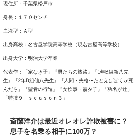
現住所：千葉県松戸市
身長：１７０センチ
血液型：Ａ型
出身高校：名古屋学院高等学校（現名古屋高等学校）
出身大学：明治大学
卒業
代表作：「家なき子」
『
男たちの旅路
』
『
1年B組新八先
生
』
『
2年B組仙八先生
』
『
人間・失格〜たとえばぼくが死
んだら
』
『
聖者の行進
』
『
女検事・霞夕子
』
「功名が辻」
「特捜９ ｓｅａｓｏｎ３」
斎藤洋介は最近オレオレ詐欺被害に？
息子を名乗る相手に100万？