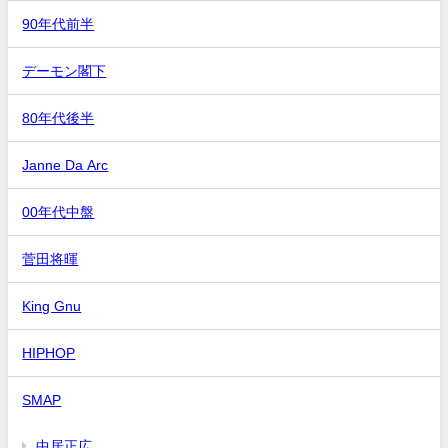
90年代前半
デーモン閣下
80年代後半
Janne Da Arc
00年代中盤
菅田将暉
King Gnu
HIPHOP
SMAP
中居正広