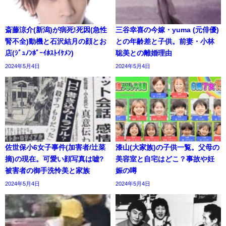
斎藤涼介(新潟)が病死!死因(急性
三谷幸喜の今嫁・yuma (元俳優)
腎不全)動機と石沢結月の顔とお
との年齢差と子供。前妻・小林
店(ｼﾞｭﾉﾝﾎﾞｰｲﾎｽﾄｲｹﾒﾝ)
聡美との離婚理由
2024年5月4日
2024年5月4日
佐世保小6女子事件(加害者/辻菜
漆山(大家族)の子供一覧。父母の
摘)の現在。可愛い顔写真は嘘?
美容室と自宅はどこ？事故や妊
被害者の御手洗怜美と家族
娠の噂
2024年5月4日
2024年5月4日