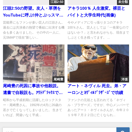
江頭2:50
未分類
江頭2:50の野望。友人・草彅を
アキラ100％ 人生激変。裸芸と
YouTubeに呼ぶ!仲とぷっスマで
バイトと大学生時代(画像)
の共演
芸能界にもファンが多い芸人の江頭さん。
今やメディアに引っ張りタコのアキラ
過去には共演者の熱望で番組に出演する機
100％さん。 芸人としては「一発屋なので
会も多くありました。 その中の一人に、
はないか？」と言われながらも、現在まで
元SMAPで現在”新しい...
しぶとく生き残ってます。 ...
尾崎豊
洋楽
尾崎豊の死因に事故や他殺説。
アート・ネヴィル 死去。弟・ア
遺書で自殺説も。ｱｳﾄﾃﾞﾗｯｸｽで最
ーロンとﾈｳﾞｨﾙﾌﾞﾗｻﾞｰｽﾞで功績
後語る
昭和から平成初期に活躍したロックスタ
ファンクの元祖とも言われてる「ネヴィ
ー・尾崎豊さん。 1992年の4月に26歳の
ル・ブラザーズ」ですが、中心メンバーで
若さで亡くなってしまいました。 生きて
あったアート・ネヴィルさんが、今年２０
いれば、間違いなく平成...
１９年７月２２日に亡くなられ...