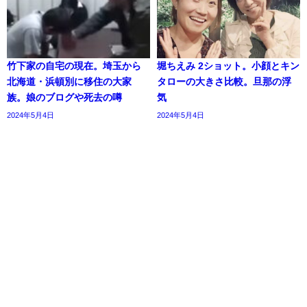
竹下家の自宅の現在。埼玉から
堀ちえみ 2ショット。小顔とキン
北海道・浜頓別に移住の大家
タローの大きさ比較。旦那の浮
族。娘のブログや死去の噂
気
2024年5月4日
2024年5月4日