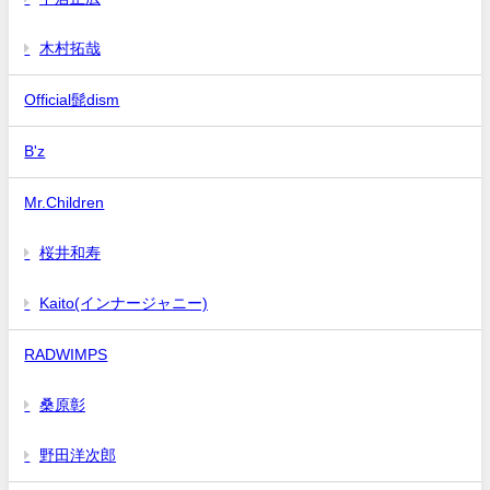
木村拓哉
Official髭dism
B'z
Mr.Children
桜井和寿
Kaito(インナージャニー)
RADWIMPS
桑原彰
野田洋次郎