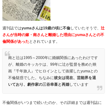
週刊誌では
yumaさんは19歳の頃に不倫
していたそうで、
辻
さんが当時の嫁・南さんと離婚した理由にyumaさんとの不
倫関係があった
とされています。
南と辻は1995～2000年に婚姻関係にあったわけです
が、離婚のキッカケは、99年に辻が監督を務めた映
画『千年旅人』でヒロインとして抜擢したyumaとの
不倫疑惑でした。ちなみに
彼女は現在、芸能界を退
いており、劇作家の三谷幸喜と再婚
しています
不倫関係がいつまで続いたのか、その詳細までは週刊誌に