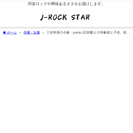
邦楽ロックや興味あるネタをお届けします。
ホーム
俳優・女優
三谷幸喜の今嫁・yuma (元俳優)との年齢差と子供。前
妻・小林聡美との離婚理由