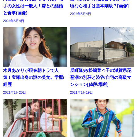
手の女性は一般人！嫁との結婚
頃なら相手は堂本剛級？[画像]
と食事(画像)
2024年5月4日
2024年5月4日
木月あかりが現在朝ドラで人
反町隆史/松嶋菜々子の滋賀県琵
気！宝塚出身の謎の美女。学歴/
琶湖の別荘と渋谷/自宅の高級マ
経歴
ンション[値段/場所]
2021年1月20日
2021年1月19日