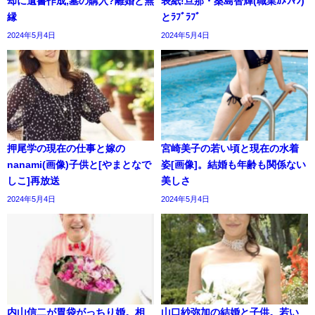
却に遺書作成,墓の購入?離婚と無
表紙!旦那・桑島智輝(職業ｶﾒﾗﾏﾝ)
縁
とﾗﾌﾞﾗﾌﾞ
2024年5月4日
2024年5月4日
押尾学の現在の仕事と嫁の
宮崎美子の若い頃と現在の水着
nanami(画像)子供と[やまとなで
姿[画像]。結婚も年齢も関係ない
しこ]再放送
美しさ
2024年5月4日
2024年5月4日
内山信二が胃袋がっちり婚。相
山口紗弥加の結婚と子供。若い