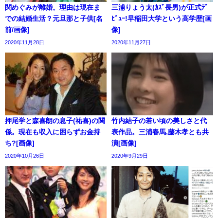
関めぐみが離婚。理由は現在ま
三浦りょう太(ｶｽﾞ長男)が正式ﾃﾞ
での結婚生活？元旦那と子供[名
ﾋﾞｭｰ!早稲田大学という高学歴[画
前/画像]
像]
2020年11月28日
2020年11月27日
押尾学と森喜朗の息子(祐喜)の関
竹内結子の若い頃の美しさと代
係。現在も収入に困らずお金持
表作品。三浦春馬,藤木孝とも共
ち?[画像]
演[画像]
2020年10月26日
2020年9月29日