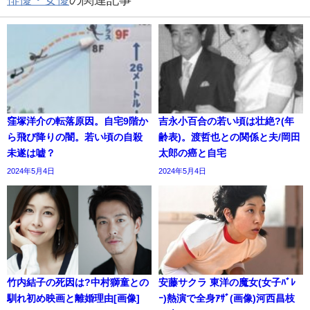
窪塚洋介の転落原因。自宅9階か
吉永小百合の若い頃は壮絶?(年
ら飛び降りの闇。若い頃の自殺
齢表)。渡哲也との関係と夫/岡田
未遂は嘘？
太郎の癌と自宅
2024年5月4日
2024年5月4日
竹内結子の死因は?中村獅童との
安藤サクラ 東洋の魔女(女子ﾊﾞﾚ
馴れ初め映画と離婚理由[画像]
ｰ)熱演で全身ｱｻﾞ(画像)河西昌枝