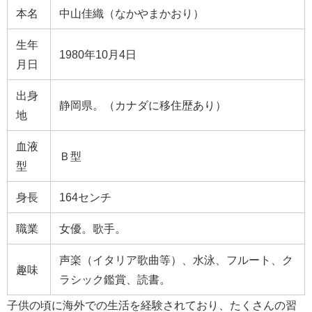
本名
中山佳織（なかやまかおり）
生年
1980年10月4日
月日
出身
静岡県。（カナダに移住歴あり）
地
血液
Ｂ型
型
身長
164センチ
職業
女優。歌手。
声楽
（
イタリア歌曲
等）、
水泳
、
フルート
、
ク
趣味
ラシック
鑑賞、
読書
。
子供の頃に海外での生活を経験されており、たくさんの習