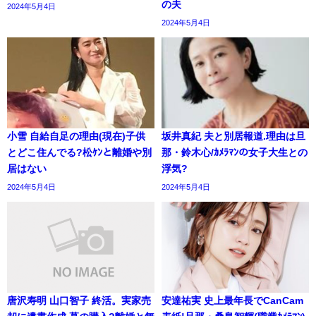
の夫
2024年5月4日
2024年5月4日
小雪 自給自足の理由(現在)子供
坂井真紀 夫と別居報道.理由は旦
とどこ住んでる?松ｹﾝと離婚や別
那・鈴木心/ｶﾒﾗﾏﾝの女子大生との
居はない
浮気?
2024年5月4日
2024年5月4日
唐沢寿明 山口智子 終活。実家売
安達祐実 史上最年長でCanCam