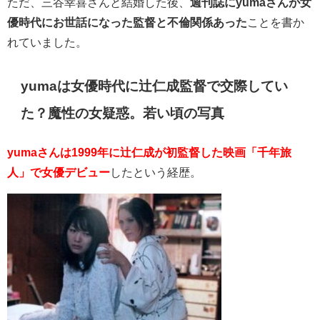
ただ、三谷幸喜さんと結婚した後、
週刊誌にyumaさんが女
優時代にお世話になった監督と不倫関係あった
ことを書か
れていました。
yumaは女優時代に辻仁成監督で交際してい
た？魔性の女疑惑。若い頃の写真
yumaさんは1999年に辻仁成が初監督した映画「千年旅
人」で女優デビュー
したという経歴。