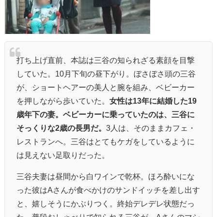
打ち上げ直前、本誌は三谷の知られざる素顔を目撃
していた。10月下旬の昼下がり。ぼさぼさ頭の三谷
が、ショートヘアーの美人と腕を組み、ベビーカー
を押しながら歩いていた。
女性は13年に結婚した19
歳年下の妻。ベビーカーに乗っていたのは、三谷に
そっくりな2歳の長男だ。
3人は、そのままカフェ・
レストランへ。三谷はとてもケガをしているように
は見えない足取りだった。
三谷夫妻は昼間から白ワインで乾杯。ほろ酔いにな
った彼はAさんが食べかけのサンドイッチを差し出す
と、嬉しそうにかぶりつく。終始デレデレ状態だっ
た。普段おしゃべりで知られる三谷が、Aさんのマシ