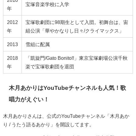
宝塚音楽学校に入学
年
2012
宝塚歌劇団に98期生として入団。初舞台は、宙
年
組公演「華やかなりし日々/クライマックス」
2013
雪組に配属
2018
「凱旋門/Gato Bonito!!」東京宝塚劇場公演千秋
年
楽で宝塚歌劇団を退団
木月あかりはYouTubeチャンネルも人気！歌
唱力がえぐい！
木月あかりさんは、公式のYouTubeチャンネル「木月あか
り / うたう語るあかり」を開設してます。