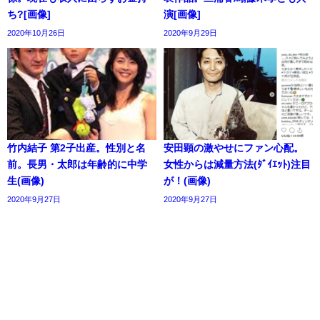
ち?[画像]
演[画像]
2020年10月26日
2020年9月29日
竹内結子 第2子出産。性別と名
安田顕の激やせにファン心配。
前。長男・太郎は年齢的に中学
女性からは減量方法(ﾀﾞｲｴｯﾄ)注目
生(画像)
が！(画像)
2020年9月27日
2020年9月27日