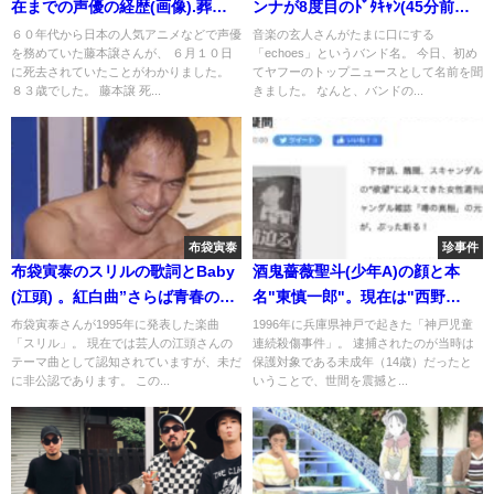
在までの声優の経歴(画像).葬
ンナが8度目のﾄﾞﾀｷｬﾝ(45分前に)
儀・告別式は？
画像
６０年代から日本の人気アニメなどで声優
音楽の玄人さんがたまに口にする
を務めていた藤本譲さんが、 ６月１０日
「echoes」というバンド名。 今日、初め
に死去されていたことがわかりました。
てヤフーのトップニュースとして名前を聞
８３歳でした。 藤本譲 死...
きました。 なんと、バンドの...
布袋寅泰
珍事件
布袋寅泰のスリルの歌詞とBaby
酒鬼薔薇聖斗(少年A)の顔と本
(江頭) 。紅白曲”さらば青春の
名"東慎一郎"。現在は"西野
光”と2021Liveｾﾄﾘ
真"から"木村"に改名？
布袋寅泰さんが1995年に発表した楽曲
1996年に兵庫県神戸で起きた「神戸児童
「スリル」。 現在では芸人の江頭さんの
連続殺傷事件」。 逮捕されたのが当時は
テーマ曲として認知されていますが、未だ
保護対象である未成年（14歳）だったと
に非公認であります。 この...
いうことで、世間を震撼と...