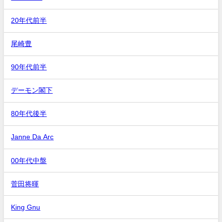
20年代前半
尾崎豊
90年代前半
デーモン閣下
80年代後半
Janne Da Arc
00年代中盤
菅田将暉
King Gnu