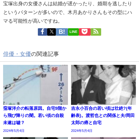
宝塚出身の女優さんは結婚が遅かったり、婚期を逃したり
というパターンが多いので、木月あかりさんもその型にハ
マる可能性が高いですね。
LINE
俳優・女優
の関連記事
窪塚洋介の転落原因。自宅9階か
吉永小百合の若い頃は壮絶?(年
ら飛び降りの闇。若い頃の自殺
齢表)。渡哲也との関係と夫/岡田
未遂は嘘？
太郎の癌と自宅
2024年5月4日
2024年5月4日