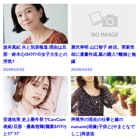
坂井真紀 夫と別居報道.理由は旦
唐沢寿明 山口智子 終活。実家売
那・鈴木心/ｶﾒﾗﾏﾝの女子大生との
却に遺書作成,墓の購入?離婚と無
浮気?
縁
2024年5月4日
2024年5月4日
安達祐実 史上最年長でCanCam
押尾学の現在の仕事と嫁の
表紙!旦那・桑島智輝(職業ｶﾒﾗﾏﾝ)
nanami(画像)子供と[やまとなで
とﾗﾌﾞﾗﾌﾞ
しこ]再放送