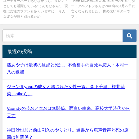
相
江波
ユーチューバーでありながらも、タレント
THEE MICHELLE GUN ELEPHANTのギタ
としても活躍している”てんちむさん”。 現
ー・アベフトシさんは2009年の7月22日に
在は女性のファンも多くいますね！ そん
亡くなられました。 骨の太いギターで
な彼女が彼と別れるため...
フ...
最近の投稿
藤あや子は最初の旦那と死別。不倫相手の自死や恋人・木村一
八の逮捕
ジャンヌyasuの彼女と噂された女性一覧。森下千里、桜井莉
菜、aikoら。
Vaundyの芸名と本名は無関係。面白い由来。高校大学時代から
天才
神田沙也加と前山剛久のやりとり。遺書から罵声音声と死の原
因は無関係？