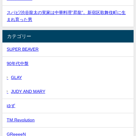
スパビ/渋谷龍太の実家は中華料理”昇龍”。新宿区歌舞伎町に生
まれ育った男
カテゴリー
SUPER BEAVER
90年代中盤
GLAY
JUDY AND MARY
ゆず
TM.Revolution
GReeeeN