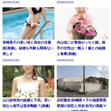
2024年5月4日
2024年5月4日
宮崎美子の若い頃と現在の水着
内山信二が胃袋がっちり婚。相
姿[画像]。結婚も年齢も関係ない
手の女性は一般人！嫁との結婚
美しさ
と食事(画像)
2024年5月4日
2024年5月4日
山口紗弥加の結婚と子供。若い
反町隆史/松嶋菜々子の滋賀県琵
頃なら相手は堂本剛級？[画像]
琶湖の別荘と渋谷/自宅の高級マ