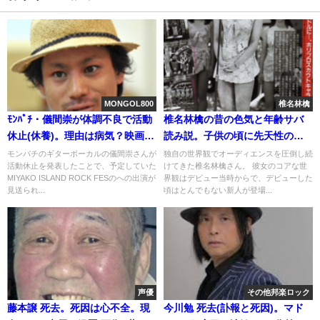
MONGOL800
椎名林檎
ﾓﾝﾊﾟﾁ・儀間崇が体調不良で活動
椎名林檎の昔の色気と年齢サバ
休止(休養)。理由は病気？映画・
読み説。子供の頃に先天性の病
小さな恋の歌
気で手術
モンパチのギターボーカルの儀間崇さんが
独自の世界観でオーディエンスを圧倒し続
活動休止を発表したことで、予定していた
けてきた椎名林檎さん。 彼女のコアな世
MIYAKO ISLAND ROCK FESのへの出演が
界観はデビュー当時からで、デビューした
見送られ...
頃はとんでもない新人が登場...
声優
その他邦楽ロック
藤本譲 死去。死因は心不全。現
今川勉 死去(訃報と死因)。マド