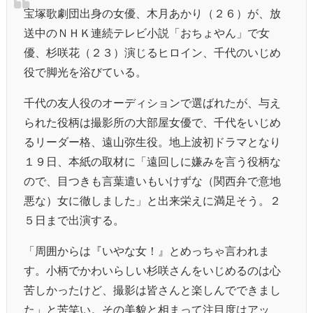
宝塚歌劇団出身の女優、木月あかり（２６）が、放
送中のＮＨＫ連続テレビ小説「おちょやん」で女
優、杉咲花（２３）演じるヒロイン、千代のいじめ
役で脚光を浴びている。
千代の友人役のオーディションで選ばれたが、与え
られた役柄は撮影所の大部屋女優で、千代をいじめ
るリーダー格、遠山弥生役。地上波初ドラマとなり
１９日、本紙の取材に「遠回しに嫌みを言う役柄な
ので、目つきも言葉遣いもいけずな（関西弁で意地
悪な）女に徹しました」と出来栄えに満足そう。２
５日まで出演する。
「周囲からは『いやな女！』とめっちゃ言われま
す。小柄でかわいらしい杉咲さんをいじめるのは心
苦しかったけど、撮影は皆さんと楽しんでできまし
た」と苦笑い。その美貌と相まって注目度はアッ