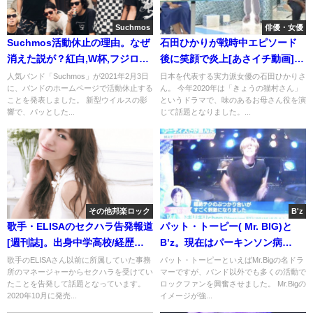
Suchmos
俳優・女優
Suchmos活動休止の理由。なぜ
石田ひかりが戦時中エピソード
消えた説が？紅白,W杯,フジロッ
後に笑顔で炎上[あさイチ動画]同
クと人気
情する理由
人気バンド「Suchmos」が2021年2月3日
日本を代表する実力派女優の石田ひかりさ
に、バンドのホームページで活動休止する
ん。 今年2020年は「きょうの猫村さん」
ことを発表しました。 新型ウイルスの影
というドラマで、味のあるお母さん役を演
響で、パッとした...
じて話題となりました。...
その他邦楽ロック
B'z
歌手・ELISAのセクハラ告発報道
パット・トーピー( Mr. BIG)と
[週刊誌]。出身中学高校/経歴や
B’z。現在はパーキンソン病
代表作
(2018年死去)画像
歌手のELISAさん以前に所属していた事務
パット・トーピーといえばMr.Bigの名ドラ
所のマネージャーからセクハラを受けてい
マーですが、バンド以外でも多くの活動で
たことを告発して話題となっています。
ロックファンを興奮させました。 Mr.Bigの
2020年10月に発売...
イメージが強...