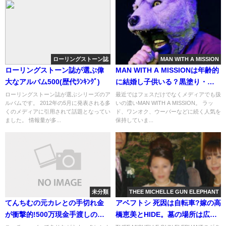
ローリングストーン誌
MAN WITH A MISSION
ローリングストーン誌が選ぶ偉
MAN WITH A MISSIONは年齢的
大なアルバム500(歴代ﾗﾝｷﾝｸﾞ)
に結婚し子供いる？黒塗り・本
名(画像)
ローリングストーン誌が選ぶシリーズのア
最近ではフェスだけでなくメディアでも扱
ルバムです。 2012年の5月に発表される多
いの濃いMAN WITH A MISSION。 ラッ
くのメディアに引用されて話題となってい
ド、ワンオク、ウーバーなどに続く人気を
ました。 情報量が多...
保持していま...
未分類
THEE MICHELLE GUN ELEPHANT
てんちむの元カレとの手切れ金
アベフトシ 死因は自転車?嫁の高
が衝撃的!500万現金手渡しの真
橋恵美とHIDE。墓の場所は広島/