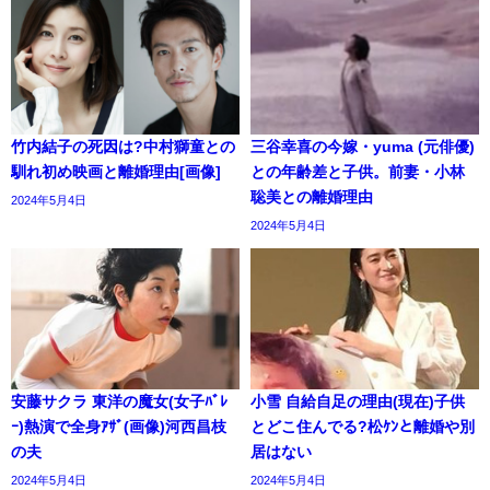
竹内結子の死因は?中村獅童との
三谷幸喜の今嫁・yuma (元俳優)
馴れ初め映画と離婚理由[画像]
との年齢差と子供。前妻・小林
聡美との離婚理由
2024年5月4日
2024年5月4日
安藤サクラ 東洋の魔女(女子ﾊﾞﾚ
小雪 自給自足の理由(現在)子供
ｰ)熱演で全身ｱｻﾞ(画像)河西昌枝
とどこ住んでる?松ｹﾝと離婚や別
の夫
居はない
2024年5月4日
2024年5月4日