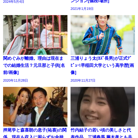
ンション[値段/場所]
2024年5月4日
2021年1月19日
関めぐみが離婚。理由は現在ま
三浦りょう太(ｶｽﾞ長男)が正式ﾃﾞ
での結婚生活？元旦那と子供[名
ﾋﾞｭｰ!早稲田大学という高学歴[画
前/画像]
像]
2020年11月28日
2020年11月27日
押尾学と森喜朗の息子(祐喜)の関
竹内結子の若い頃の美しさと代
係。現在も収入に困らずお金持
表作品。三浦春馬,藤木孝とも共