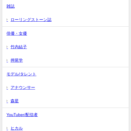
雑誌
ローリングストーン誌
俳優・女優
竹内結子
押尾学
モデル/タレント
アナウンサー
森星
YouTuber/配信者
ヒカル