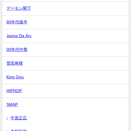
デーモン閣下
80年代後半
Janne Da Arc
00年代中盤
菅田将暉
King Gnu
HIPHOP
SMAP
中居正広