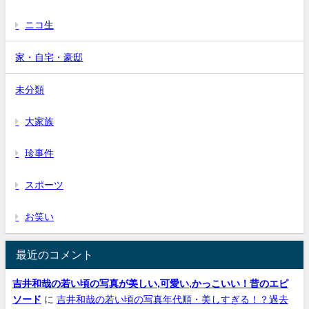
ニコ生
家・自宅・豪邸
未分類
大家族
珍事件
スポーツ
お笑い
最近のコメント
吉井和哉の若い頃の写真が美しい,可愛い,かっこいい！昔のエピ
ソード
に
吉井和哉の若い頃の写真年代順・美しすぎる！？過去