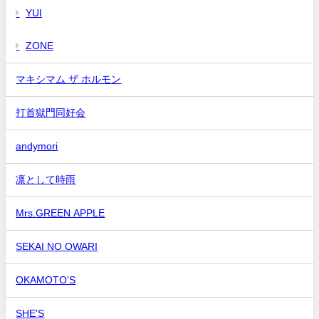
YUI
ZONE
マキシマム ザ ホルモン
打首獄門同好会
andymori
凛として時雨
Mrs.GREEN APPLE
SEKAI NO OWARI
OKAMOTO’S
SHE'S