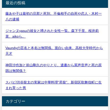
最近の投稿
藤あや子は最初の旦那と死別。不倫相手の自死や恋人・木村一
八の逮捕
ジャンヌyasuの彼女と噂された女性一覧。森下千里、桜井莉
菜、aikoら。
Vaundyの芸名と本名は無関係。面白い由来。高校大学時代から
天才
神田沙也加と前山剛久のやりとり。遺書から罵声音声と死の原
因は無関係？
スパビ/渋谷龍太の実家は中華料理”昇龍”。新宿区歌舞伎町に生
まれ育った男
カテゴリー