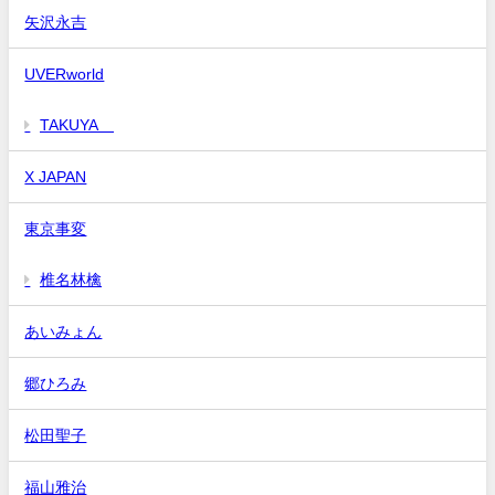
矢沢永吉
UVERworld
TAKUYA∞
X JAPAN
東京事変
椎名林檎
あいみょん
郷ひろみ
松田聖子
福山雅治