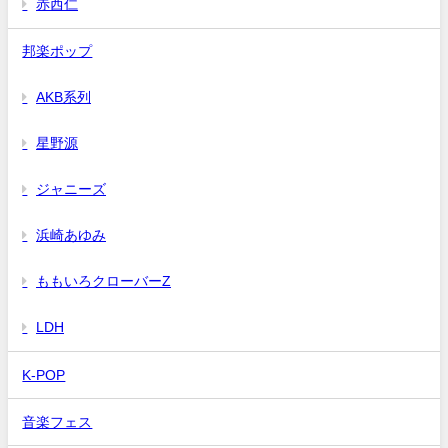
赤西仁
邦楽ポップ
AKB系列
星野源
ジャニーズ
浜崎あゆみ
ももいろクローバーZ
LDH
K-POP
音楽フェス