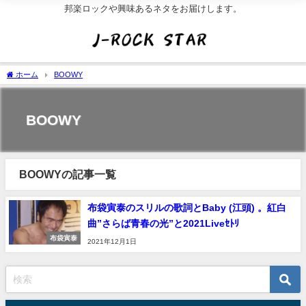
邦楽ロックや興味あるネタをお届けします。
ホーム
BOOWY
BOOWY
BOOWYの記事一覧
布袋寅泰のスリルの歌詞とBaby (江頭) 。紅白
曲”さらば青春の光”と2021Liveｾﾄﾘ
布袋寅泰
2021年12月1日