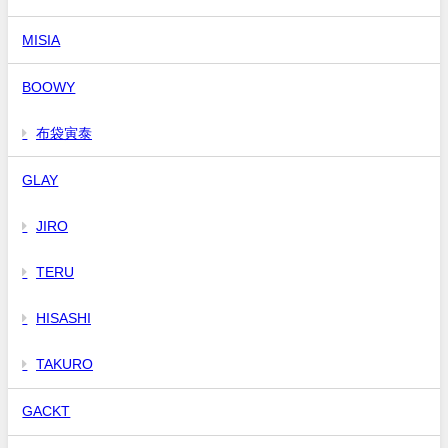
MISIA
BOOWY
布袋寅泰
GLAY
JIRO
TERU
HISASHI
TAKURO
GACKT