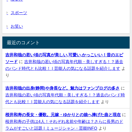
スポーツ
お笑い
最近のコメント
吉井和哉の若い頃の写真が美しい,可愛い,かっこいい！昔のエピ
ソード
に
吉井和哉の若い頃の写真年代順・美しすぎる！？過去
のバンド時代とも比較！ | 芸能人の気になる話題を紹介します
よ
り
吉井和哉の出身(静岡)や身長など。魅力はファンブログの多さ
に
吉井和哉の若い頃の写真年代順・美しすぎる！？過去のバンド時
代とも比較！ | 芸能人の気になる話題を紹介します
より
桜井和寿の長女・優歌。元嫁・ゆかりとの娘へ捧げた曲と現在
に
桜井和寿の子供は4人！それぞれ名前や年齢は？さらに長男のド
ラムがすごいと話題 | ミュージシャン・芸能INFO
より