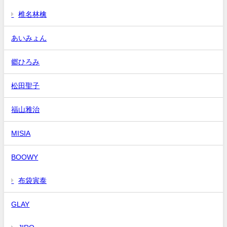
椎名林檎
あいみょん
郷ひろみ
松田聖子
福山雅治
MISIA
BOOWY
布袋寅泰
GLAY