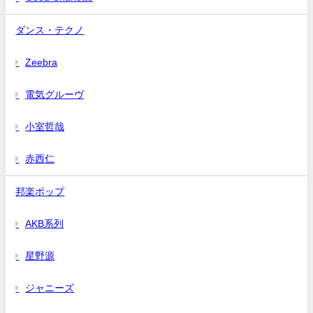
ダンス・テクノ
Zeebra
電気グルーヴ
小室哲哉
赤西仁
邦楽ポップ
AKB系列
星野源
ジャニーズ