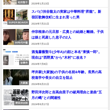
松田聖子
2026年1月13日
スパビ/渋谷龍太の実家は中華料理”昇龍”。新
宿区歌舞伎町に生まれ育った男
SUPER BEAVER
2024年7月21日
仲宗根泉の元旦那・広貴との結婚と離婚。子供
は娘と死産した息子の2人
00年代中盤
2024年7月11日
酒鬼薔薇聖斗(少年A)の顔と本名"東慎一郎"。
現在は"西野真"から"木村"に改名？
珍事件
2024年7月8日
坪井家(大家族)の子供の名前&年齢。長男の高
校進学や長女の自立を阻止
大家族
2024年6月21日
野田洋次郎と吉高由里子の破局理由と楽曲”五
月の蝿”との関連性
野田洋次郎
2024年6月17日