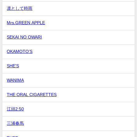
凛として時雨
Mrs.GREEN APPLE
SEKAI NO OWARI
OKAMOTO’S
SHE'S
WANIMA
THE ORAL CIGARETTES
江頭2:50
三浦春馬