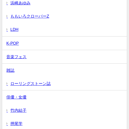
浜崎あゆみ
ももいろクローバーZ
LDH
K-POP
音楽フェス
雑誌
ローリングストーン誌
俳優・女優
竹内結子
押尾学