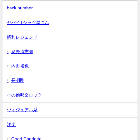
back number
ヤバイTシャツ屋さん
昭和レジェンド
忌野清志郎
内田裕也
長渕剛
その他邦楽ロック
ヴィジュアル系
洋楽
Good Charlotte