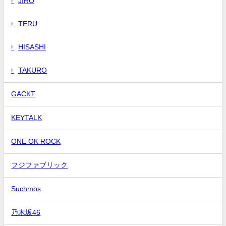
JIRO
TERU
HISASHI
TAKURO
GACKT
KEYTALK
ONE OK ROCK
フジファブリック
Suchmos
乃木坂46