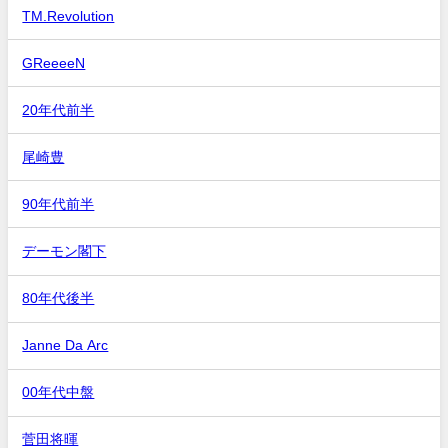
TM.Revolution
GReeeeN
20年代前半
尾崎豊
90年代前半
デーモン閣下
80年代後半
Janne Da Arc
00年代中盤
菅田将暉