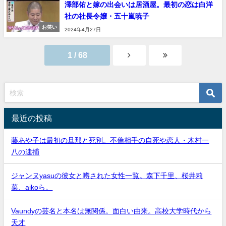
澤部佑と嫁の出会いは居酒屋。最初の恋は白洋
社の社長令嬢・五十嵐暁子
お笑い
2024年4月27日
1 / 68
最近の投稿
藤あや子は最初の旦那と死別。不倫相手の自死や恋人・木村一
八の逮捕
ジャンヌyasuの彼女と噂された女性一覧。森下千里、桜井莉
菜、aikoら。
Vaundyの芸名と本名は無関係。面白い由来。高校大学時代から
天才