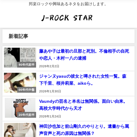
邦楽ロックや興味あるネタをお届けします。
新着記事
藤あや子は最初の旦那と死別。不倫相手の自死
や恋人・木村一八の逮捕
90年代前半
2026年2月2日
ジャンヌyasuの彼女と噂された女性一覧。森
下千里、桜井莉菜、aikoら。
00年代中盤
2026年1月30日
Vaundyの芸名と本名は無関係。面白い由来。
高校大学時代から天才
20年代前半
2026年1月24日
神田沙也加と前山剛久のやりとり。遺書から罵
声音声と死の原因は無関係？