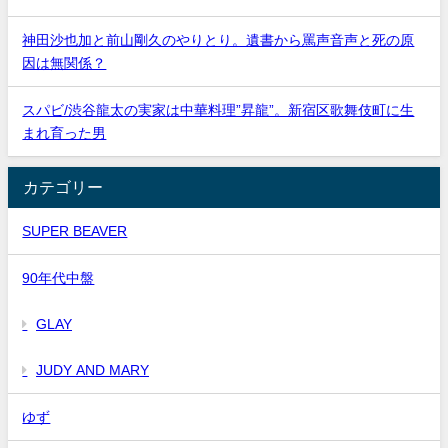
神田沙也加と前山剛久のやりとり。遺書から罵声音声と死の原
因は無関係？
スパビ/渋谷龍太の実家は中華料理”昇龍”。新宿区歌舞伎町に生
まれ育った男
カテゴリー
SUPER BEAVER
90年代中盤
GLAY
JUDY AND MARY
ゆず