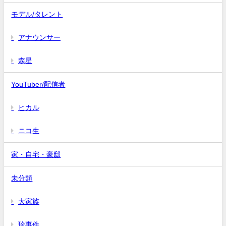
モデル/タレント
アナウンサー
森星
YouTuber/配信者
ヒカル
ニコ生
家・自宅・豪邸
未分類
大家族
珍事件