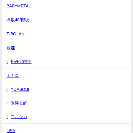
BABYMETAL
欅坂46/櫻坂
T-BOLAN
歌姫
松任谷由実
ボカロ
YOASOBI
米津玄師
ヨルシカ
LiSA