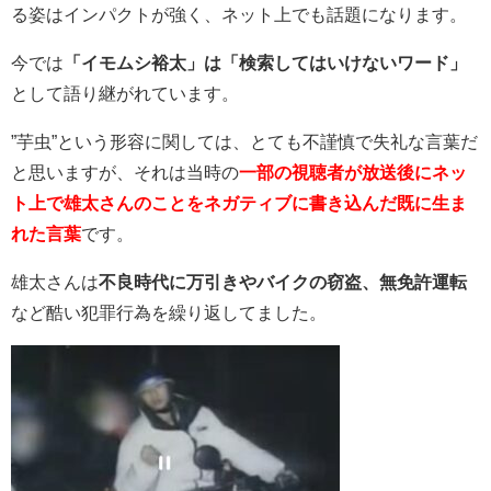
る姿はインパクトが強く、ネット上でも話題になります。
今では
「イモムシ裕太」は「検索してはいけないワード」
として語り継がれています。
”芋虫”という形容に関しては、とても不謹慎で失礼な言葉だ
と思いますが、それは当時の
一部の視聴者が放送後にネッ
ト上で雄太さんのことをネガティブに書き込んだ既に生ま
れた言葉
です。
雄太さんは
不良時代に万引きやバイクの窃盗、無免許運転
など酷い犯罪行為を繰り返してました。