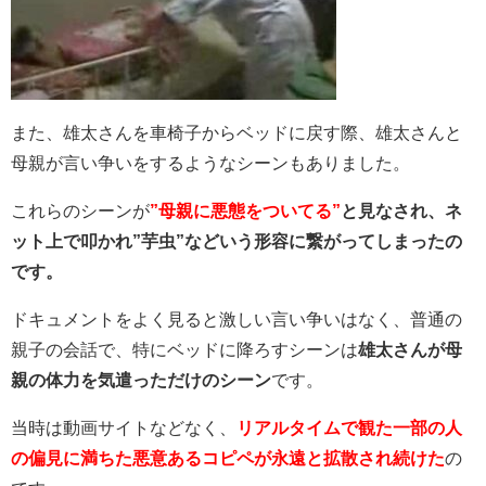
また、雄太さんを車椅子からベッドに戻す際、雄太さんと
母親が言い争いをするようなシーンもありました。
これらのシーンが
”母親に悪態をついてる”
と見なされ、ネ
ット上で叩かれ”芋虫”などいう形容に繋がってしまったの
です。
ドキュメントをよく見ると激しい言い争いはなく、普通の
親子の会話で、特にベッドに降ろすシーンは
雄太さんが母
親の体力を気遣っただけのシーン
です。
当時は動画サイトなどなく、
リアルタイムで観た一部の人
の偏見に満ちた悪意あるコピペが永遠と拡散され続けた
の