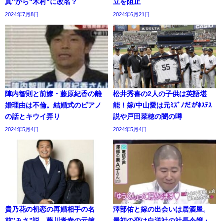
真"から"木村"に改名？
立を阻止
2024年7月8日
2024年6月21日
陣内智則と前嫁・藤原紀香の離
松井秀喜の2人の子供は英語堪
婚理由は不倫。結婚式のピアノ
能！嫁/中山愛は元ﾐｽﾞﾉだがﾎｽﾃｽ
の話とキウイ弄り
説や戸田菜穂の闇の噂
2024年5月4日
2024年5月4日
貴乃花の初恋の再婚相手の名
澤部佑と嫁の出会いは居酒屋。
前”みさ”説。藤川孝幸の元嫁。
最初の恋は白洋社の社長令嬢・