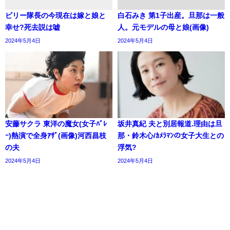
ビリー隊長の今現在は嫁と娘と
白石みき 第1子出産。旦那は一般
幸せ?死去説は嘘
人。元モデルの母と娘(画像)
2024年5月4日
2024年5月4日
安藤サクラ 東洋の魔女(女子ﾊﾞﾚ
坂井真紀 夫と別居報道.理由は旦
ｰ)熱演で全身ｱｻﾞ(画像)河西昌枝
那・鈴木心/ｶﾒﾗﾏﾝの女子大生との
の夫
浮気?
2024年5月4日
2024年5月4日