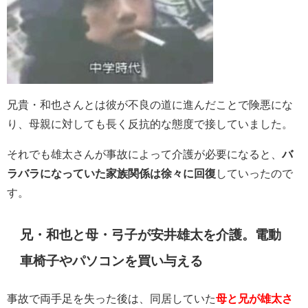
兄貴・和也さんとは彼が不良の道に進んだことで険悪にな
り、母親に対しても長く反抗的な態度で接していました。
それでも雄太さんが事故によって介護が必要になると、
バ
ラバラになっていた家族関係は徐々に回復
していったので
す。
兄・和也と母・弓子が安井雄太を介護。電動
車椅子やパソコンを買い与える
事故で両手足を失った後は、同居していた
母と兄が雄太さ