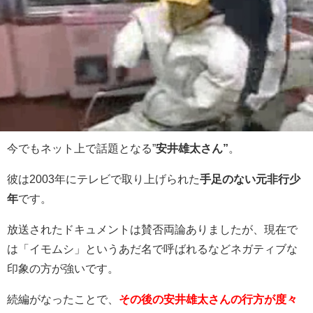
今でもネット上で話題となる”
安井雄太さん”
。
彼は2003年にテレビで取り上げられた
手足のない元非行少
年
です。
放送されたドキュメントは賛否両論ありましたが、現在で
は「イモムシ」というあだ名で呼ばれるなどネガティブな
印象の方が強いです。
続編がなったことで、
その後の安井雄太さんの行方が度々