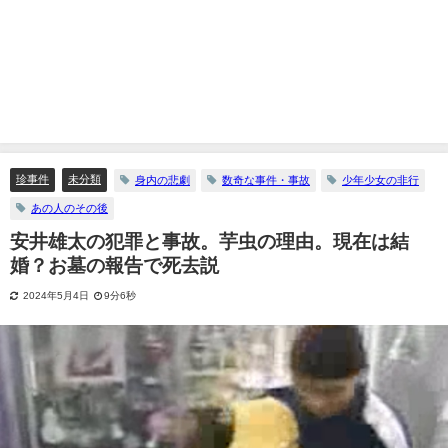
珍事件
未分類
身内の悲劇
数奇な事件・事故
少年少女の非行
あの人のその後
安井雄太の犯罪と事故。芋虫の理由。現在は結
婚？お墓の報告で死去説
2024年5月4日
9分6秒