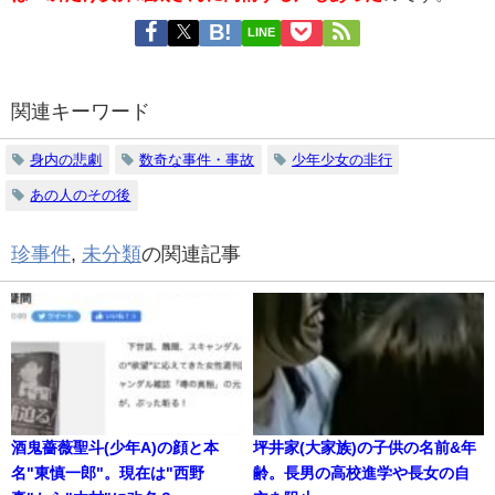
LINE
関連キーワード
身内の悲劇
数奇な事件・事故
少年少女の非行
あの人のその後
珍事件
,
未分類
の関連記事
酒鬼薔薇聖斗(少年A)の顔と本
坪井家(大家族)の子供の名前&年
名"東慎一郎"。現在は"西野
齢。長男の高校進学や長女の自