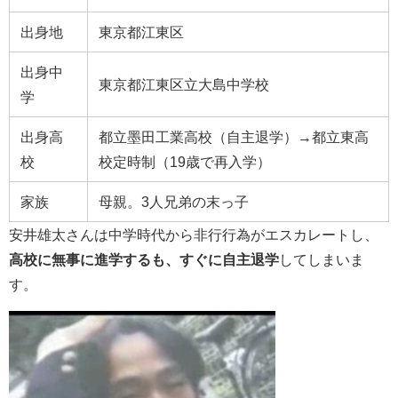
出身地
東京都江東区
出身中
東京都江東
区立大島中学校
学
出身高
都立墨田工業高校（自主退学）→都立東高
校
校定時制（19歳で再入学）
家族
母親。3人兄弟の末っ子
安井雄太さんは中学時代から非行行為がエスカレートし、
高校に無事に進学するも、すぐに自主退学
してしまいま
す。