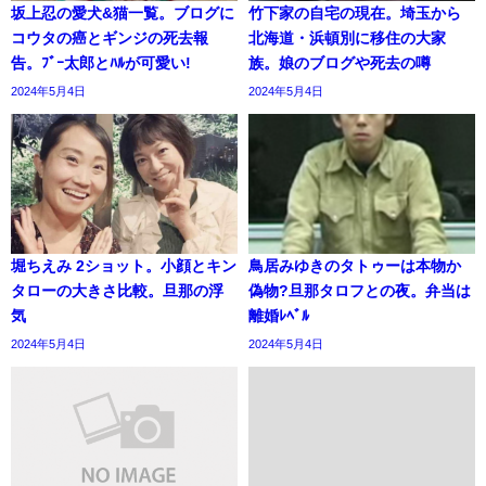
坂上忍の愛犬&猫一覧。ブログに
竹下家の自宅の現在。埼玉から
コウタの癌とギンジの死去報
北海道・浜頓別に移住の大家
告。ﾌﾞｰ太郎とﾊﾙが可愛い!
族。娘のブログや死去の噂
2024年5月4日
2024年5月4日
堀ちえみ 2ショット。小顔とキン
鳥居みゆきのタトゥーは本物か
タローの大きさ比較。旦那の浮
偽物?旦那タロフとの夜。弁当は
気
離婚ﾚﾍﾞﾙ
2024年5月4日
2024年5月4日