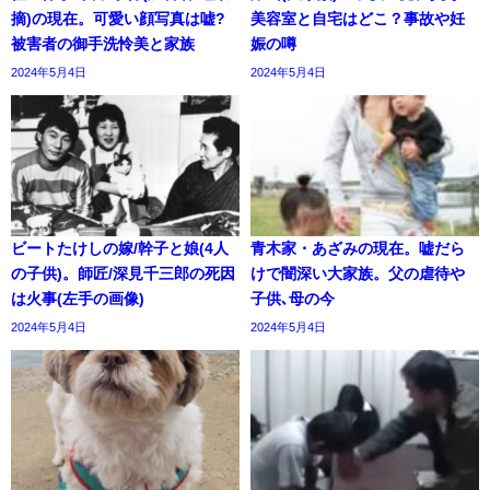
摘)の現在。可愛い顔写真は嘘?
美容室と自宅はどこ？事故や妊
被害者の御手洗怜美と家族
娠の噂
2024年5月4日
2024年5月4日
ビートたけしの嫁/幹子と娘(4人
青木家・あざみの現在。嘘だら
の子供)。師匠/深見千三郎の死因
けで闇深い大家族。父の虐待や
は火事(左手の画像)
子供､母の今
2024年5月4日
2024年5月4日