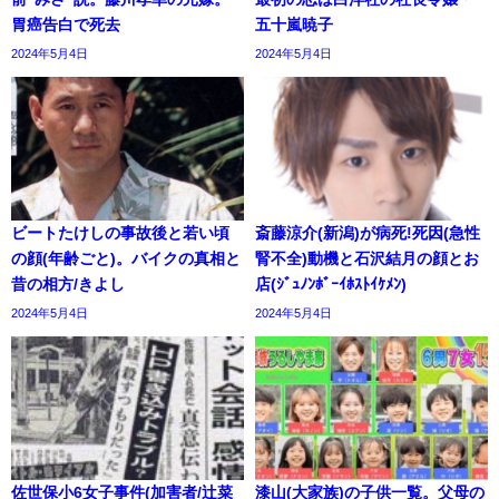
胃癌告白で死去
五十嵐暁子
2024年5月4日
2024年5月4日
ビートたけしの事故後と若い頃
斎藤涼介(新潟)が病死!死因(急性
の顔(年齢ごと)。バイクの真相と
腎不全)動機と石沢結月の顔とお
昔の相方/きよし
店(ｼﾞｭﾉﾝﾎﾞｰｲﾎｽﾄｲｹﾒﾝ)
2024年5月4日
2024年5月4日
佐世保小6女子事件(加害者/辻菜
漆山(大家族)の子供一覧。父母の