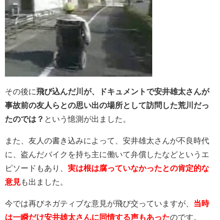
その後に
飛び込んだ川が、ドキュメントで安井雄太さんが
事故前の友人らとの思い出の場所として訪問した荒川だっ
たのでは？
という憶測が出ました。
また、友人の書き込みによって、安井雄太さんが不良時代
に、盗んだバイクを持ち主に働いて弁償したなどというエ
ピソードもあり、
実は根は腐っていなかったとの肯定的な
意見
も出ました。
今では再びネガティブな意見が飛び交っていますが、
当時
は一瞬だけ安井雄太さんに同情する声もあった
のです。