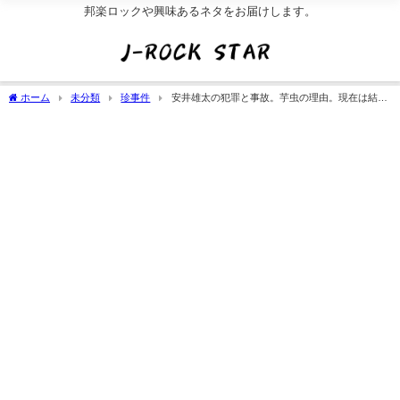
邦楽ロックや興味あるネタをお届けします。
ホーム
未分類
珍事件
安井雄太の犯罪と事故。芋虫の理由。現在は結
婚？お墓の報告で死去説