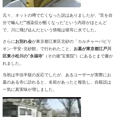
元々、ネットの噂で亡くなった説はありましたが、”舌を自
分で噛んだ””感染症が酷くなった”という内容がほとんど
で、川に飛び込んだという情報は寝耳に水でした。
さらに
お別れ会
が
東京都江東区北砂の「カルチャーパビリ
オン･平安･北砂館」で行われたこと、
お墓が東京都江戸川
区東小松川の”永福寺
”（その後”宝賓院”）にあるとまで書か
れました。
当初は半信半疑の反応でしたが、あるユーザーが実際にお
墓のある寺に訪れると、名前があったと報告し、自殺説は
一気に真実味が増しました。