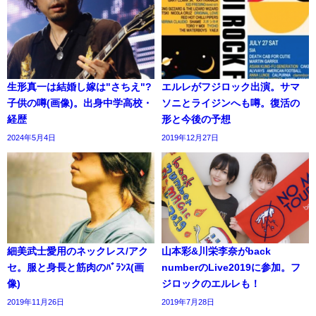
生形真一は結婚し嫁は"さちえ"?
エルレがフジロック出演。サマ
子供の噂(画像)。出身中学高校・
ソニとライジンへも噂。復活の
経歴
形と今後の予想
2024年5月4日
2019年12月27日
細美武士愛用のネックレス/アク
山本彩&川栄李奈がback
セ。服と身長と筋肉のﾊﾞﾗﾝｽ(画
numberのLive2019に参加。フ
像)
ジロックのエルレも！
2019年11月26日
2019年7月28日