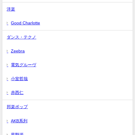
洋楽
Good Charlotte
ダンス・テクノ
Zeebra
電気グルーヴ
小室哲哉
赤西仁
邦楽ポップ
AKB系列
星野源