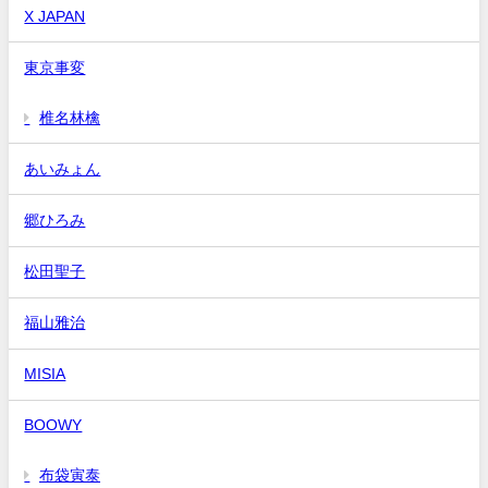
X JAPAN
東京事変
椎名林檎
あいみょん
郷ひろみ
松田聖子
福山雅治
MISIA
BOOWY
布袋寅泰