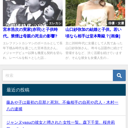
エレカシ
俳優・女優
宮本浩次の実家(赤羽)と子供時
山口紗弥加の結婚と子供。若い
代。禁煙は母親の死去の影響?
頃なら相手は堂本剛級？[画像]
エレファントカシマシのボーカルとして長
主に2000年代に女優として人気であった
年下積み時代を過ごした宮本浩次さん。
山口紗弥加さん。 昨今も話題作に続けて
メジャーデビュー以降も幾度も契約を切ら
登場するなど、渋く活躍を続けています
れ、レーベルを転々とした話...
が、そんな彼女も女優人生の...
最近の投稿
藤あや子は最初の旦那と死別。不倫相手の自死や恋人・木村一
八の逮捕
ジャンヌyasuの彼女と噂された女性一覧。森下千里、桜井莉