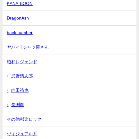
KANA-BOON
DragonAsh
back number
ヤバイTシャツ屋さん
昭和レジェンド
忌野清志郎
内田裕也
長渕剛
その他邦楽ロック
ヴィジュアル系