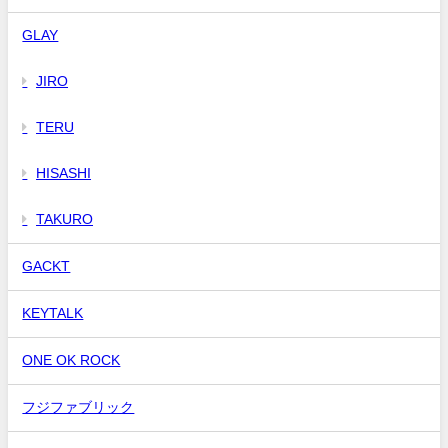
GLAY
JIRO
TERU
HISASHI
TAKURO
GACKT
KEYTALK
ONE OK ROCK
フジファブリック