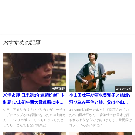
おすすめの記事
米津玄師
andymori
米津玄師 日米初2年連続ﾋﾞﾙﾎﾞｰﾄ
小山田壮平が清水美和子と結婚?
制覇!史上初年間大賞連覇に本人ｺ
飛び込み事件と姉。父は小山田
ﾒﾝﾄ
圭吾ではない
先日、アメリカ版「パプリカ」がユーチュ
andymoriのボーカルとして活躍されてい
ーブにアップされ話題になった米津玄師さ
た小山田壮平さん。 音楽性では天才と評
ん。 アメリカ版フーリンもヒットしたと
されるような方ではありましが、世間的は
したら、とんでもない偉業と...
ゴシップの多いやばい...