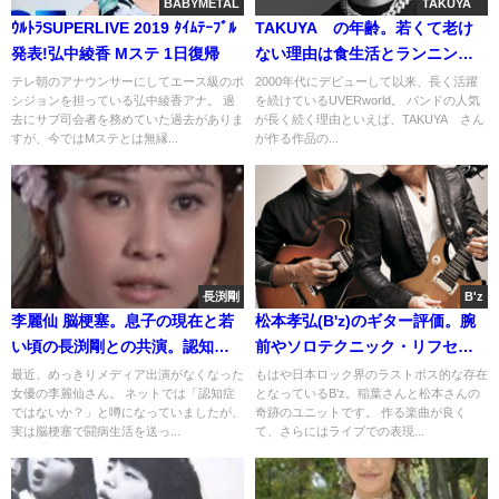
BABYMETAL
TAKUYA∞
ｳﾙﾄﾗSUPERLIVE 2019 ﾀｲﾑﾃｰﾌﾞﾙ
TAKUYA∞の年齢。若くて老け
発表!弘中綾香 Mステ 1日復帰
ない理由は食生活とランニン
グ。歌もｲｹﾒﾝ度も進化
テレ朝のアナウンサーにしてエース級のポ
2000年代にデビューして以来、長く活躍
シジョンを担っている弘中綾香アナ。 過
を続けているUVERworld。 バンドの人気
去にサブ司会者を務めていた過去がありま
が長く続く理由といえば、TAKUYA∞さん
すが、今ではMステとは無縁...
が作る作品の...
長渕剛
B'z
李麗仙 脳梗塞。息子の現在と若
松本孝弘(B'z)のギター評価。腕
い頃の長渕剛との共演。認知
前やソロテクニック・リフセン
症？画像
ス
最近、めっきりメディア出演がなくなった
もはや日本ロック界のラストボス的な存在
女優の李麗仙さん。 ネットでは「認知症
となっているB’z。稲葉さんと松本さんの
ではないか？」と噂になっていましたが、
奇跡のユニットです。 作る楽曲が良く
実は脳梗塞で闘病生活を送っ...
て、さらにはライブでの表現...