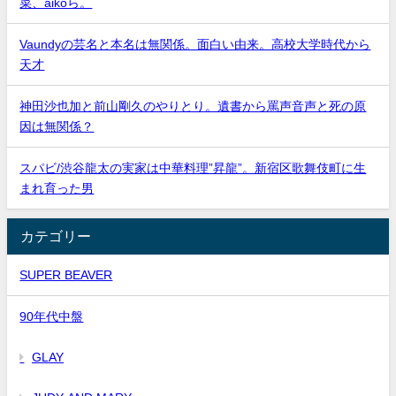
菜、aikoら。
Vaundyの芸名と本名は無関係。面白い由来。高校大学時代から
天才
神田沙也加と前山剛久のやりとり。遺書から罵声音声と死の原
因は無関係？
スパビ/渋谷龍太の実家は中華料理”昇龍”。新宿区歌舞伎町に生
まれ育った男
カテゴリー
SUPER BEAVER
90年代中盤
GLAY