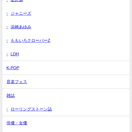
ジャニーズ
浜崎あゆみ
ももいろクローバーZ
LDH
K-POP
音楽フェス
雑誌
ローリングストーン誌
俳優・女優