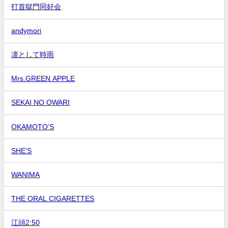
打首獄門同好会
andymori
凛として時雨
Mrs.GREEN APPLE
SEKAI NO OWARI
OKAMOTO’S
SHE'S
WANIMA
THE ORAL CIGARETTES
江頭2:50