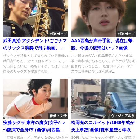
邦楽ポップ
邦楽ポップ
武田真治 アクシデント!ごごナマ
AAA西島が声帯手術。現在は筆
のサックス演奏で飛ぶ動画。腕
談。今後の復帰はいつ？画像
前は上手
サックスが特技として知られている俳優の
ここ最近のAAA・西島隆弘さんといえば、
武田真治さん。 かつてはレギュラーとし
喉に違和感があるとして、声帯の状態が心
て出演していた「めちゃイケ」では、その
配されていました。 最近のパフォーマン
自慢のサックスを披露する場...
スでは歌声に少し違和感が...
俳優・女優
ヴィジュアル系
安藤サクラ 東洋の魔女(女子ﾊﾞﾚ
松岡充のコルベット/1968年式が
ｰ)熱演で全身ｱｻﾞ(画像)河西昌枝
炎上事故[画像]愛車遍歴と年収
の夫
「万引き家族」で世界的な女優の地位を手
SOPHIAのボーカルの松岡充さんの愛車で