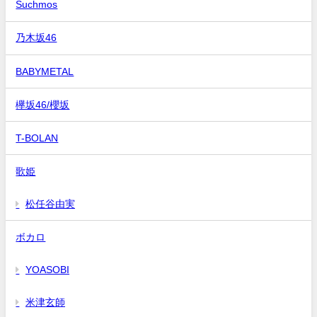
Suchmos
乃木坂46
BABYMETAL
欅坂46/櫻坂
T-BOLAN
歌姫
松任谷由実
ボカロ
YOASOBI
米津玄師