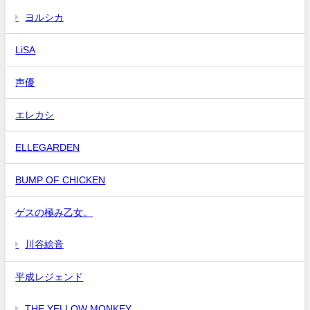
ヨルシカ
LiSA
声優
エレカシ
ELLEGARDEN
BUMP OF CHICKEN
ゲスの極み乙女。
川谷絵音
平成レジェンド
THE YELLOW MONKEY