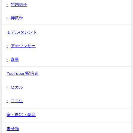
竹内結子
押尾学
モデル/タレント
アナウンサー
森星
YouTuber/配信者
ヒカル
ニコ生
家・自宅・豪邸
未分類