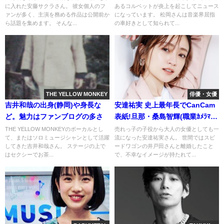
に入れた安藤サクラさん。 彼女個人のフ
あるコルベットが炎上を起こしてニュース
ァンが多く、主演を務める作品は公開前か
になっています。 松岡さんは音楽界屈指
ら話題を集めます。 そんな...
の車好きとして知られて...
THE YELLOW MONKEY
俳優・女優
吉井和哉の出身(静岡)や身長な
安達祐実 史上最年長でCanCam
ど。魅力はファンブログの多さ
表紙!旦那・桑島智輝(職業ｶﾒﾗﾏﾝ)
とﾗﾌﾞﾗﾌﾞ
THE YELLOW MONKEYのボーカルとし
売れっ子の子役から大人の女優としても一
て、またはソロミュージシャンとして活躍
流になった安達祐実さん。 世間ではスピ
してきた吉井和哉さん。 ステージの上で
ードワゴンの井戸田さんと離婚したこと
はセクシーでお茶...
で、不幸なイメージが持たれて...