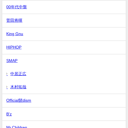
00年代中盤
菅田将暉
King Gnu
HIPHOP
SMAP
中居正広
木村拓哉
Official髭dism
B'z
Mr.Children