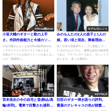
Official髭dism
モデル/タレント
小笹大輔のギターと歌の上手
みのもんたの2人の息子と1人の
さ。作詞作曲能力と今後のソ
娘。若い頃と現在。降板理由は
ロ。使用機材は?
年齢か？
小笹大輔さんといえばOfficial髭男dismき
長く日本の芸能界のトップに君臨してい
ってのイケメンギタリストであります。
た”みのもんた”さん。 職業は会社の経営者
当初はアイドル人気のイメージがありまし
であり、アナウンサーであり、タレントで
たが、既婚者に...
あります。 多くは番組の...
エレカシ
KEYTALK
宮本浩次の今の自宅と昔(駒込/高
巨匠のギター弾き語りの評判。
輪/赤羽)。電車で目撃され浦和駅
愛器のテレキャスの色が頻繁に
が最寄り説
変化