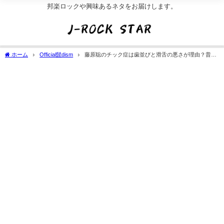
邦楽ロックや興味あるネタをお届けします。
ホーム
Official髭dism
藤原聡のチック症は歯並びと滑舌の悪さが理由？昔の
病気と手術[矯正]