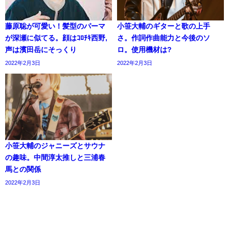
藤原聡が可愛い！髪型のパーマ
小笹大輔のギターと歌の上手
が深瀬に似てる。顔はｺﾛﾁｷ西野,
さ。作詞作曲能力と今後のソ
声は濱田岳にそっくり
ロ。使用機材は?
2022年2月3日
2022年2月3日
小笹大輔のジャニーズとサウナ
の趣味。中間淳太推しと三浦春
馬との関係
2022年2月3日