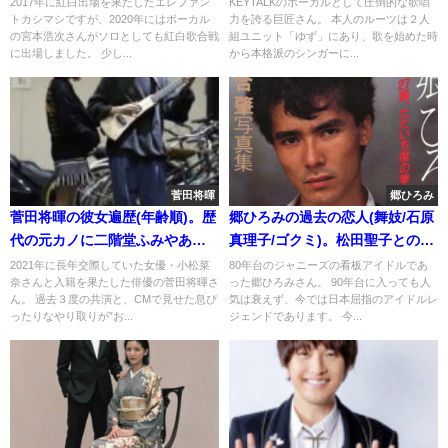
2017年に紅白出場を果たしたエレファン
KEYTALKのボーカルとして圧倒的な歌唱
トカシマシですが、2020年にはボーカル
力を誇る巨匠さん。 本人のルーツは２人
の宮本浩次さんがソロとしても紅白歌合戦
組ユニット「ゆず」にあり、歌を始めた時
に出場しました。 少し...
から本格派のシンガーに...
菅田将暉
郷ひろみ
菅田将暉の彼女遍歴(年齢順)。歴
郷ひろみの過去の恋人(舞妓/石原
代の元カノに二階堂ふみやあい
真理子/ゴクミ)。松田聖子との破
みょん、菜々緒？
局理由は浮気
2021年に長年交際していた女優・小松菜
80年台のジャニーズの看板アイドルであ
奈さんと入籍を果たした俳優の菅田将暉さ
った郷ひろみさん。 90年台に入っても人
ん。 過去３度の共演と、CMで見せた息ぴ
気は衰えず、今では日本屈指のアイドルレ
ったりなやり取りが”お...
ジェンドであります。 今...