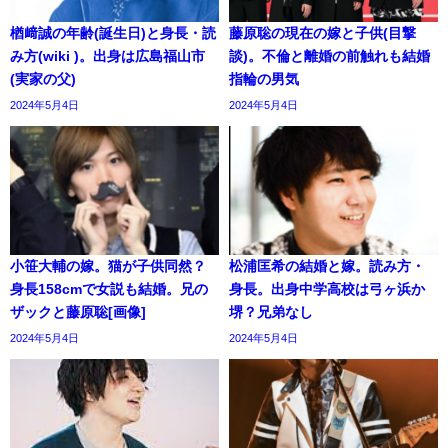
楢﨑誠の年齢(誕生日)と身長・読
藤原聡の現在の嫁と子供(目撃
み方(wiki )。出身は広島福山市
談)。不倫と離婚の前触れも結婚
(実家の父)
指輪の男気
2024年5月4日
2024年5月4日
小笹大輔の嫁。猫が子供同然？
松浦匡希の結婚と嫁。読み方・
身長158cmで女説も結婚。兄の
身長。出身中学高校は弓ヶ浜か
ザックと藤原聡[画像]
堺？兄弟なし
2024年5月4日
2024年5月4日