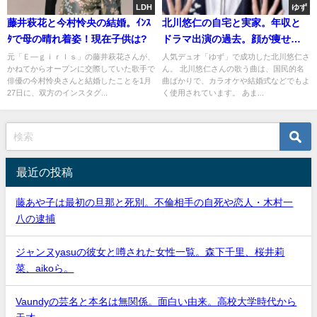
LDH
ゆず
藤井萩花と今村怜央の結婚。ｲﾝｽ
北川悠仁の自宅と実家。年収と
ﾀで母の晴れ着姿！現在子供は?
ドラマ出演の過去。顔が痩せた
のは病気?
元「Ｅ―ｇｉｒｌｓ」の藤井萩花さんが、
人気デュオ「ゆず」で成功した北川悠仁さ
かねてからオープンに交際していた歌手で
ん。 北川悠仁さんの歌う曲は、国民的名
俳優の今村怜央さんと結婚したことを1月
曲ばかりで、カラオケや結婚式などでもよ
27日に、双方のインスタグ...
く使用されています。 あま...
最近の投稿
藤あや子は最初の旦那と死別。不倫相手の自死や恋人・木村一
八の逮捕
ジャンヌyasuの彼女と噂された女性一覧。森下千里、桜井莉
菜、aikoら。
Vaundyの芸名と本名は無関係。面白い由来。高校大学時代から