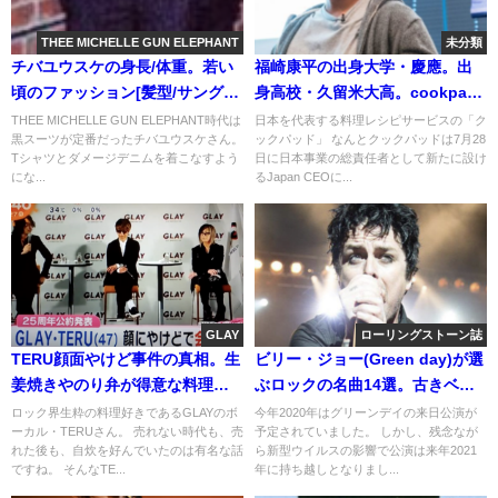
THEE MICHELLE GUN ELEPHANT
未分類
チバユウスケの身長/体重。若い
福崎康平の出身大学・慶應。出
頃のファッション[髪型/サングラ
身高校・久留米大高。cookpad
ス]画像
の新CEO
THEE MICHELLE GUN ELEPHANT時代は
日本を代表する料理レシピサービスの「ク
黒スーツが定番だったチバユウスケさん。
ックパッド」 なんとクックパッドは7月28
Tシャツとダメージデニムを着こなすよう
日に日本事業の総責任者として新たに設け
にな...
るJapan CEOに...
GLAY
ローリングストーン誌
TERU顔面やけど事件の真相。生
ビリー・ジョー(Green day)が選
姜焼きやのり弁が得意な料理お
ぶロックの名曲14選。古きベス
じさん
トソング達
ロック界生粋の料理好きであるGLAYのボ
今年2020年はグリーンデイの来日公演が
ーカル・TERUさん。 売れない時代も、売
予定されていました。 しかし、残念なが
れた後も、自炊を好んでいたのは有名な話
ら新型ウイルスの影響で公演は来年2021
ですね。 そんなTE...
年に持ち越しとなりまし...