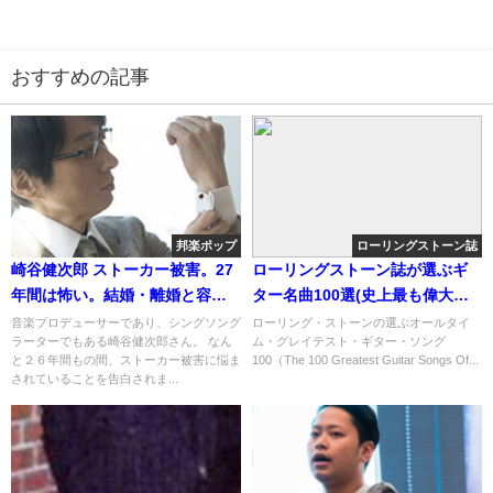
おすすめの記事
邦楽ポップ
ローリングストーン誌
崎谷健次郎 ストーカー被害。27
ローリングストーン誌が選ぶギ
年間は怖い。結婚・離婚と容疑
ター名曲100選(史上最も偉大な
者
ｷﾞﾀｰｿﾝｸﾞ)
音楽プロデューサーであり、シングソング
ローリング・ストーンの選ぶオールタイ
ラーターでもある崎谷健次郎さん。 なん
ム・グレイテスト・ギター・ソング
と２６年間もの間、ストーカー被害に悩ま
100（The 100 Greatest Guitar Songs Of...
されていることを告白されま...