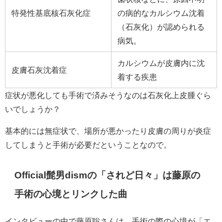
特発性基底核石灰化症
の病的なカルシウム沈着
（石灰化）が認められる
病気。
カルシウムが皮膚内に沈
皮膚
石灰
沈着症
着する疾患
症状が悪化しても手術で済みそうなのは
石灰化上皮腫ぐら
いでしょうか？
基本的には無症状で、場所が悪かったり皮膚の周りが炎症
してしまうと手術が必要だということなので。
Official髭男dismの「されど日々」は藤原の
手術の心境とリンクした曲
インタビューの中で藤原聡さんは、手術の際の心境が「エ