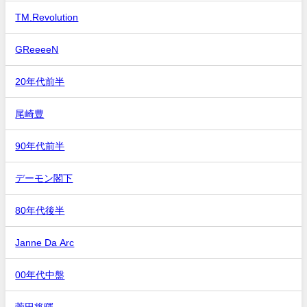
TM.Revolution
GReeeeN
20年代前半
尾崎豊
90年代前半
デーモン閣下
80年代後半
Janne Da Arc
00年代中盤
菅田将暉