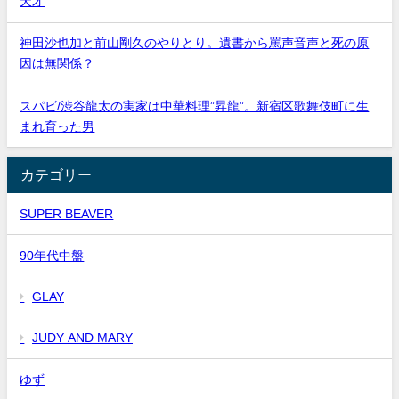
天才
神田沙也加と前山剛久のやりとり。遺書から罵声音声と死の原
因は無関係？
スパビ/渋谷龍太の実家は中華料理”昇龍”。新宿区歌舞伎町に生
まれ育った男
カテゴリー
SUPER BEAVER
90年代中盤
GLAY
JUDY AND MARY
ゆず