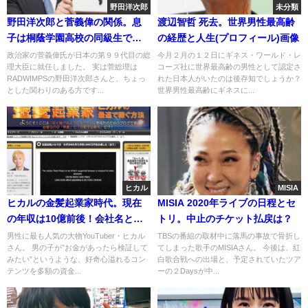
野田洋次郎
未分類
野田洋次郎と菅義偉の関係。息
渡辺智哲 死去。世界男性最高齢
子は桐蔭学園高校の同級生で友
の経歴と人生(プロフィール)画像
達[画像]
政治家の菅義偉氏が日本の第９９代目の総
今月２月の１２日にギネス・ワールド・レ
理大臣に就任しました。 実は菅総理は
コーズ社に世界最高齢の男性として認定さ
RADWIMPSの野田洋次郎さんと、ちょっ
れた日本人がいたのは後存知でしょうか？
とした関わりのある方です...
世界男性最高齢にギネスに...
ヒカル
MISIA
ヒカルの金髪起業家時代。現在
MISIA 2020年ライブの日程とセ
の年収は10億前後！会社名と従
トリ。中止のチケット払戻は？
業員(※詐欺ではない)
男性に最も人気の大物YouTuber・ヒカル
TBSの番組の取材中に落馬の事故で骨折し
さん。 男の子が”お金があったら検証して
てしまった歌手のMISIAさん。 今後は、紅
みたい”というような、好奇心溢れるコン
白歌合戦への出場と、予定されていたツア
テンツを多額の資金...
ーの２Daysが中...