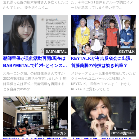
連れ添った嫁の樹木希林さんを亡くしたば
た。今年はNGT自体もグループ的にイメ
かりでした。 後を追うよう...
ージが急落してしまう辛い年で...
BABYMETAL
KEYTALK
鞘師里保が芸能活動再開!現在は
KEYTALKが有吉反省会に出演。
BABYMETALでﾀﾞﾝｻｰとインスタ
首藤義勝の特技は効き鉛筆？
復活(画像)
元モーニング娘。の鞘師里保さんですが
メジャーデビュー以来長年在籍していたビ
2020年9月3日に復活を宣言しました！ 鞘
クターからユニバーサルに移籍した
師里保さんは正式に芸能活動を再開するこ
KEYTALK。 長年のファンは「これから
とを自身のnstagr...
KEYTALKは変わってしま...
エレカシ
Official髭dism