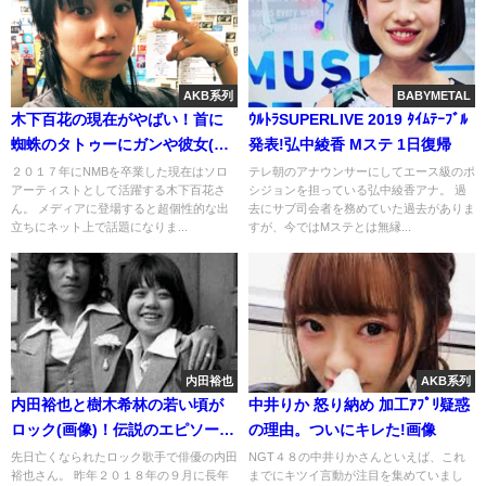
AKB系列
BABYMETAL
木下百花の現在がやばい！首に
ｳﾙﾄﾗSUPERLIVE 2019 ﾀｲﾑﾃｰﾌﾞﾙ
蜘蛛のタトゥーにガンや彼女(性
発表!弘中綾香 Mステ 1日復帰
同一性相)の噂
２０１７年にNMBを卒業した現在はソロ
テレ朝のアナウンサーにしてエース級のポ
アーティストとして活躍する木下百花さ
シジョンを担っている弘中綾香アナ。 過
ん。 メディアに登場すると超個性的な出
去にサブ司会者を務めていた過去がありま
立ちにネット上で話題になりま...
すが、今ではMステとは無縁...
内田裕也
AKB系列
内田裕也と樹木希林の若い頃が
中井りか 怒り納め 加工ｱﾌﾟﾘ疑惑
ロック(画像)！伝説のエピソー
の理由。ついにキレた!画像
ド・逸話
先日亡くなられたロック歌手で俳優の内田
NGT４８の中井りかさんといえば、これ
裕也さん。 昨年２０１８年の９月に長年
までにキツイ言動が注目を集めていまし