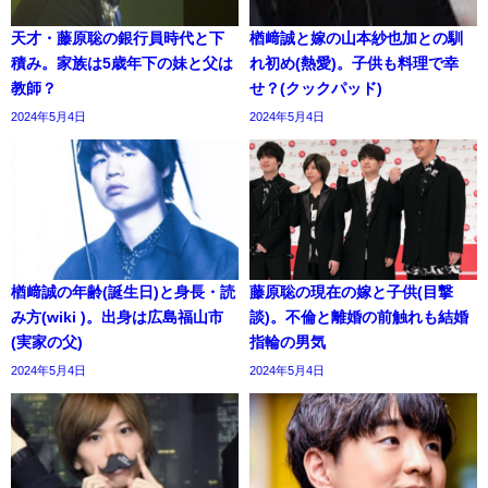
天才・藤原聡の銀行員時代と下
楢﨑誠と嫁の山本紗也加との馴
積み。家族は5歳年下の妹と父は
れ初め(熱愛)。子供も料理で幸
教師？
せ？(クックパッド)
2024年5月4日
2024年5月4日
楢﨑誠の年齢(誕生日)と身長・読
藤原聡の現在の嫁と子供(目撃
み方(wiki )。出身は広島福山市
談)。不倫と離婚の前触れも結婚
(実家の父)
指輪の男気
2024年5月4日
2024年5月4日