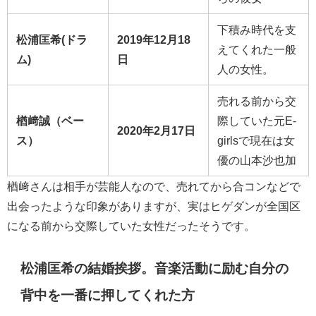
下積み時代を支
松浦匡希(ドラ
2019年12月18
えてくれた一般
ム)
日
人の女性。
売れる前から交
楢﨑誠（ベー
際していた元E-
2020年2月17日
ス）
girlsで現在は女
優の山本沙也加
楢﨑さんは相手が芸能人なので、売れてから合コンなどで
出会ったような印象がありますが、実はヒゲダンが全国区
になる前から交際していた女性だったそうです。
松浦匡希の結婚挨拶。音楽活動に励む自分の
背中を一番に押してくれた方