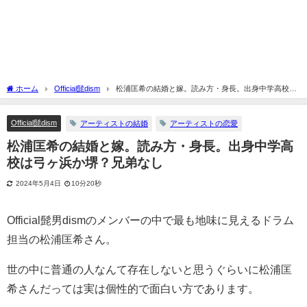
ホーム
Official髭dism
松浦匡希の結婚と嫁。読み方・身長。出身中学高校は
弓ヶ浜か堺？兄弟なし
Official髭dism
アーティストの結婚
アーティストの恋愛
松浦匡希の結婚と嫁。読み方・身長。出身中学高
校は弓ヶ浜か堺？兄弟なし
2024年5月4日
10分20秒
Official髭男dismのメンバーの中で最も地味に見えるドラム
担当の松浦匡希さん。
世の中に普通の人なんて存在しないと思うぐらいに松浦匡
希さんだっては実は個性的で面白い方であります。