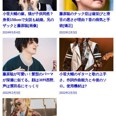
小笹大輔の嫁。猫が子供同然？
藤原聡のチック症は歯並びと滑
身長158cmで女説も結婚。兄の
舌の悪さが理由？昔の病気と手
ザックと藤原聡[画像]
術[矯正]
2024年5月4日
2022年2月3日
藤原聡が可愛い！髪型のパーマ
小笹大輔のギターと歌の上手
が深瀬に似てる。顔はｺﾛﾁｷ西野,
さ。作詞作曲能力と今後のソ
声は濱田岳にそっくり
ロ。使用機材は?
2022年2月3日
2022年2月3日