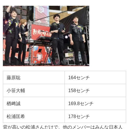
藤原聡
164センチ
小笹大輔
158センチ
楢﨑誠
169.8センチ
松浦匡希
178センチ
背が高いの松浦さんだけで、他のメンバーはみんな日本人