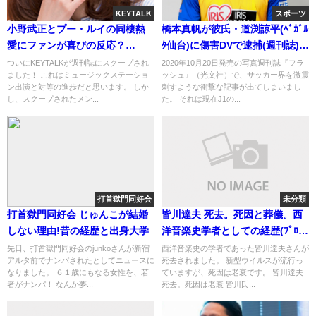
KEYTALK
スポーツ
小野武正とプー・ルイの同棲熱
橋本真帆が彼氏・道渕諒平(ﾍﾞｶﾞﾙ
愛にファンが喜びの反応？
ﾀ仙台)に傷害DVで逮捕(週刊誌)
(FLASH画像)
[FLASH画像]
ついにKEYTALKが週刊誌にスクープされ
2020年10月20日発売の写真週刊誌『フラ
ました！ これはミュージックステーショ
ッシュ』（光文社）で、サッカー界を激震
ン出演と対等の進歩だと思います。 しか
刺すような衝撃な記事が出てしまいまし
し、スクープされたメン...
た。 それは現在J1の...
打首獄門同好会
未分類
打首獄門同好会 じゅんこが結婚
皆川達夫 死去。死因と葬儀。西
しない理由!昔の経歴と出身大学
洋音楽史学者としての経歴(ﾌﾟﾛﾌｨ
ｰﾙ)
先日、打首獄門同好会のjunkoさんが新宿
西洋音楽史の学者であった皆川達夫さんが
アルタ前でナンパされたとしてニュースに
死去されました。 新型ウイルスが流行っ
なりました。 ６１歳にもなる女性を、若
ていますが、死因は老衰です。 皆川達夫
者がナンパ！ なんか夢...
死去。死因は老衰 皆川氏...