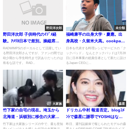
野田洋次郎
未分類
野田洋次郎 子供時代のｲｼﾞﾒ経
福崎康平の出身大学・慶應。出
験。ｱﾒﾘｶ日本で差別。操縦席と
身高校・久留米大高。cookpad
逃げ肯定の言葉
の新CEO
RADWIMPSのボーカルとして活躍してい
日本を代表する料理レシピサービスの「ク
る野田洋次郎さんですが、ファンの間では
ックパッド」 なんとクックパッドは7月28
幼少期から学生時代まで訳ありだったのは
日に日本事業の総責任者として新たに設け
有名な話です。 RAD...
るJapan CEOに...
大家族
森星
竹下家の自宅の現在。埼玉から
ドリカム中村 報道否定。blogｺﾒ
北海道・浜頓別に移住の大家
ﾝﾄで森星に謝罪でYOSHIはない
族。娘のブログや死去の噂
理由
竹下家は大家族シリーズの中で、最も世知
昨日、週刊誌媒体で報じられたモデルの森
辛いインパクトを残した伝説の大家族で
星さんがDREAMS COME TRUEのライブ