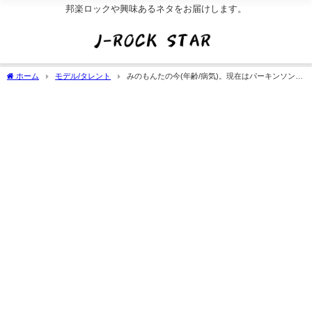
邦楽ロックや興味あるネタをお届けします。
ホーム
モデル/タレント
みのもんたの今(年齢/病気)。現在はパーキンソン病
でほぼ引退?[死んだはｶﾞｾ]