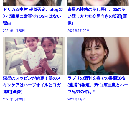
ドリカム中村 報道否定。blogｺﾒ
森星の性格の良し悪し。頭の良
ﾝﾄで森星に謝罪でYOSHIはない
い話し方と社交界向きの笑顔[画
理由
像]
2021年1月20日
2021年1月20日
森星のスッピンが綺麗！肌のス
ラブリの週刊文春での書類送検
キンケアはハーブオイルとヨガ
(逮捕?)報道。弟:白濱亜嵐とハー
運動[画像]
フ兄弟の仲は?
2021年1月20日
2021年1月20日