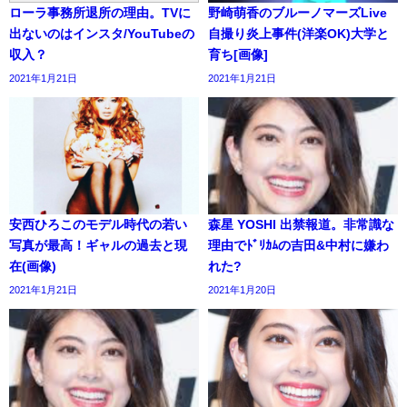
ローラ事務所退所の理由。TVに
野崎萌香のブルーノマーズLive
出ないのはインスタ/YouTubeの
自撮り炎上事件(洋楽OK)大学と
収入？
育ち[画像]
2021年1月21日
2021年1月21日
安西ひろこのモデル時代の若い
森星 YOSHI 出禁報道。非常識な
写真が最高！ギャルの過去と現
理由でﾄﾞﾘｶﾑの吉田&中村に嫌わ
在(画像)
れた?
2021年1月21日
2021年1月20日