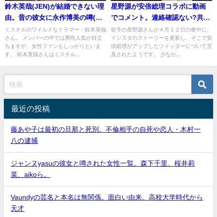
鈴木英哉(JEN)が結婚できない理
星野源が安倍総理コラボに動画
由。昔の彼女に永作博美の噂(目
でコメント。連絡確認ない?共演
撃)
の可能性
ミスチルのワイルドなドラマー・鈴木英哉
歌手の星野源さんが４月１２日の夜中に、
さん。 メンバーの中では男性人気が目立
インスタのストーリーを更新し、そこで安
ちますが、女性ファンもしっかりといま
倍総理がアップしたツイッターについて言
す。 鈴木英哉さんはミスチル...
及されたようです。 少なか...
最近の投稿
藤あや子は最初の旦那と死別。不倫相手の自死や恋人・木村一
八の逮捕
ジャンヌyasuの彼女と噂された女性一覧。森下千里、桜井莉
菜、aikoら。
Vaundyの芸名と本名は無関係。面白い由来。高校大学時代から
天才