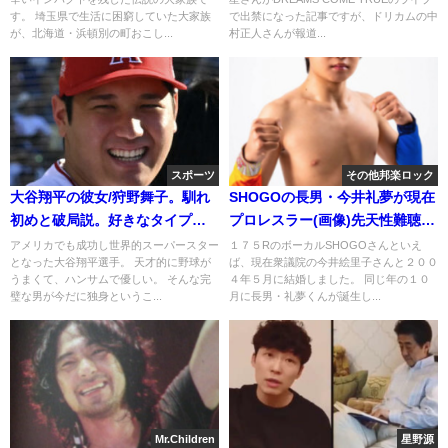
す。 埼玉県で生活に困窮していた大家族
で出禁になった記事ですが、ドリカムの中
が、北海道・浜頓別の町おこし...
村正人さんが報道...
スポーツ
その他邦楽ロック
大谷翔平の彼女/狩野舞子。馴れ
SHOGOの長男・今井礼夢が現在
初めと破局説。好きなタイプと
プロレスラー(画像)先天性難聴の
結婚年齢
障害は?
アメリカでも成功し世界的スーパースター
１７５RのボーカルSHOGOさんといえ
となった大谷翔平選手。 天才的に野球が
ば、現在衆議院の今井絵里子さんと２００
うまくて、ハンサムで優しい。 そんな完
４年５月に結婚しました。 同じ年の１０
璧な男が今だに独身というこ...
月に長男・礼夢くんが誕生し...
Mr.Children
星野源