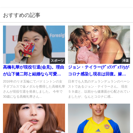
おすすめの記事
スポーツ
洋楽
高橋礼華が現役引退(会見)。理由
ジョン・テイラー(ﾃﾞｭﾗﾝﾃﾞｭﾗﾝ)が
が山下健二郎と結婚なら可愛い
コロナ感染し現在は回復。嫁と
が真相は?
娘は?
2016年のリオ五輪にてバドミントンの女
日本でも人気のデュランデュランのベーシ
子ダブルスで金メダルを獲得した高橋礼華
ストであるジョン・テイラーさん。 現在
さんが現役引退を発表しました。 今年で
５９歳と、以前から健康面が心配されてい
30歳になる高橋礼華さん...
ましたが、なんとコロナに感...