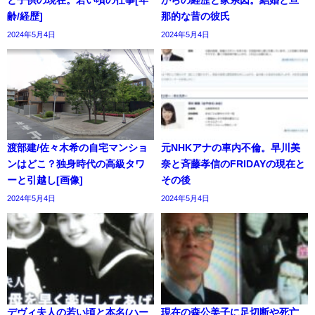
と子供の現在。若い頃の仕事[年
からの経歴と家系図。結婚と旦
齢/経歴]
那的な昔の彼氏
2024年5月4日
2024年5月4日
渡部建/佐々木希の自宅マンショ
元NHKアナの車内不倫。早川美
ンはどこ？独身時代の高級タワ
奈と斉藤孝信のFRIDAYの現在と
ーと引越し[画像]
その後
2024年5月4日
2024年5月4日
デヴィ夫人の若い頃と本名(ハー
現在の森公美子に足切断や死亡