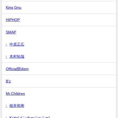
King Gnu
HIPHOP
SMAP
中居正広
木村拓哉
Official髭dism
B'z
Mr.Children
桜井和寿
Kaito(インナージャニー)