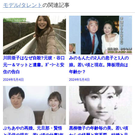
モデル/タレント
の関連記事
川田亜子はなぜ自殺?元彼・谷口
みのもんたの2人の息子と1人の
元一＆マットと遺書。ｶﾞｰｼｰと安
娘。若い頃と現在。降板理由は
住の告白
年齢か？
2024年5月4日
2024年5月4日
ぷちあやの再婚。元旦那・賢悟
黒柳徹子の年齢毎の美。若い頃