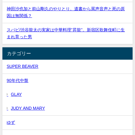
神田沙也加と前山剛久のやりとり。遺書から罵声音声と死の原
因は無関係？
スパビ/渋谷龍太の実家は中華料理”昇龍”。新宿区歌舞伎町に生
まれ育った男
カテゴリー
SUPER BEAVER
90年代中盤
GLAY
JUDY AND MARY
ゆず