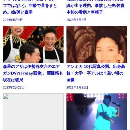
フではない)。年齢で昔をまと
説が出る理由。事故した夫/佐喜
め。娘/孫と資産
本杉の看病と車椅子
2024年5月4日
2024年5月4日
森星のアザは伊勢谷友介のエア
アンミカ 10代写真公開。出身高
ガンDV?(Friday画像)。薬疑惑も
校・大学・卒アルは？若い頃の
現在は破局
画像
2023年2月27日
2021年1月21日