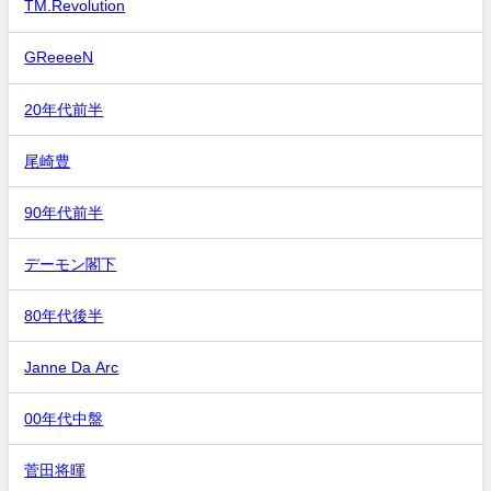
TM.Revolution
GReeeeN
20年代前半
尾崎豊
90年代前半
デーモン閣下
80年代後半
Janne Da Arc
00年代中盤
菅田将暉