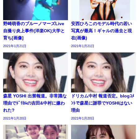
野崎萌香のブルーノマーズLive
安西ひろこのモデル時代の若い
自撮り炎上事件(洋楽OK)大学と
写真が最高！ギャルの過去と現
育ち[画像]
在(画像)
2021年1月21日
2021年1月21日
森星 YOSHI 出禁報道。非常識な
ドリカム中村 報道否定。blogｺﾒ
理由でﾄﾞﾘｶﾑの吉田&中村に嫌わ
ﾝﾄで森星に謝罪でYOSHIはない
れた?
理由
2021年1月20日
2021年1月20日