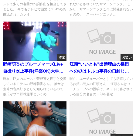
ンドで多くの名曲の作詞作曲を担当してき
れないとされていたサマーソニック。 し
ました。 今でもテレビで頻繁にGLAYの楽
かし、サマーソニックこそは開催されない
曲流され、カラオ...
ものの、「スーパーソニック...
洋楽
お笑い
野崎萌香のブルーノマーズLive
江頭"いいとも”出禁理由の橋田
自撮り炎上事件(洋楽OK)大学と
へのｷｽはトルコ事件の口封じが
育ち[画像]
原因
現在、巨人のエース・菅野智之投手と交際
現在、ユーチューバーとしても活躍してい
しているモデルの野崎萌香さん。 彼女は
るお笑い芸人の江頭さん。 江頭さんはユ
生粋の音楽好きとして知られているので、
ーチューブへの投稿で、ネットに書かれて
彼氏がプロ野球選手というの...
いる自分の名言の一部を否定...