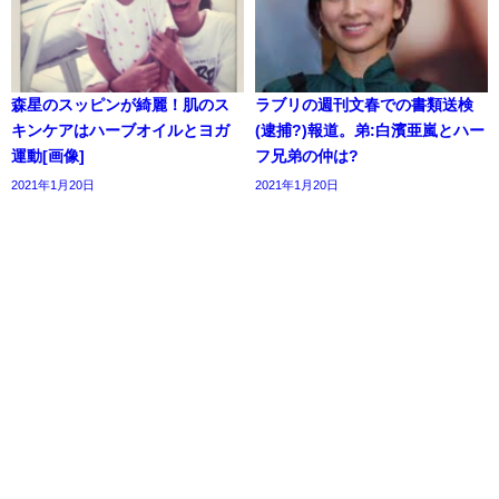
森星のスッピンが綺麗！肌のス
ラブリの週刊文春での書類送検
キンケアはハーブオイルとヨガ
(逮捕?)報道。弟:白濱亜嵐とハー
運動[画像]
フ兄弟の仲は?
2021年1月20日
2021年1月20日