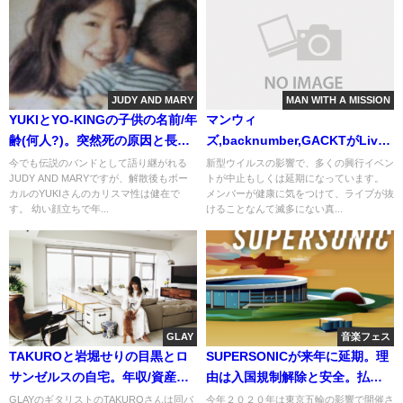
JUDY AND MARY
MAN WITH A MISSION
YUKIとYO-KINGの子供の名前/年
マンウィ
齢(何人?)。突然死の原因と長男
ズ,backnumber,GACKTがLive
への歌曲
中止or延期。損害額は数百億?
今でも伝説のバンドとして語り継がれる
新型ウイルスの影響で、多くの興行イベン
JUDY AND MARYですが、解散後もボー
トが中止もしくは延期になっています。
カルのYUKIさんのカリスマ性は健在で
メンバーが健康に気をつけて、ライブが抜
す。 幼い顔立ちで年...
けることなんて滅多にない真...
GLAY
音楽フェス
TAKUROと岩堀せりの目黒とロ
SUPERSONICが来年に延期。理
サンゼルスの自宅。年収/資産の
由は入国規制解除と安全。払戻
価値観(本)
と2021日程
GLAYのギタリストのTAKUROさんは同バ
今年２０２０年は東京五輪の影響で開催さ