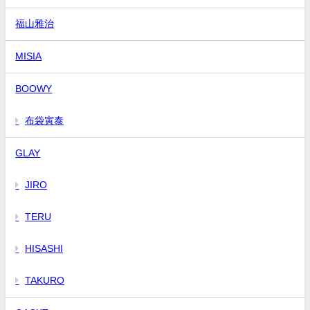
福山雅治
MISIA
BOOWY
布袋寅泰
GLAY
JIRO
TERU
HISASHI
TAKURO