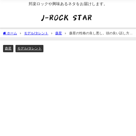
邦楽ロックや興味あるネタをお届けします。
ホーム
モデル/タレント
森星
森星の性格の良し悪し。頭の良い話し方と
社交界向きの笑顔[画像]
森星
モデル/タレント