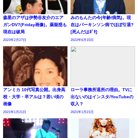
森星のアザは伊勢谷友介のエア
みのもんたの今(年齢/病気)。現
ガンDV?(Friday画像)。薬疑惑も
在はパーキンソン病でほぼ引退?
現在は破局
[死んだはｶﾞｾ]
2023年2月27日
2022年6月15日
アンミカ 10代写真公開。出身高
ローラ事務所退所の理由。TVに
校・大学・卒アルは？若い頃の
出ないのはインスタ/YouTubeの
画像
収入？
2021年1月21日
2021年1月21日