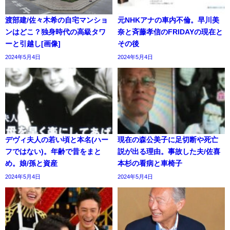
渡部建/佐々木希の自宅マンショ
元NHKアナの車内不倫。早川美
ンはどこ？独身時代の高級タワ
奈と斉藤孝信のFRIDAYの現在と
ーと引越し[画像]
その後
2024年5月4日
2024年5月4日
デヴィ夫人の若い頃と本名(ハー
現在の森公美子に足切断や死亡
フではない)。年齢で昔をまと
説が出る理由。事故した夫/佐喜
め。娘/孫と資産
本杉の看病と車椅子
2024年5月4日
2024年5月4日