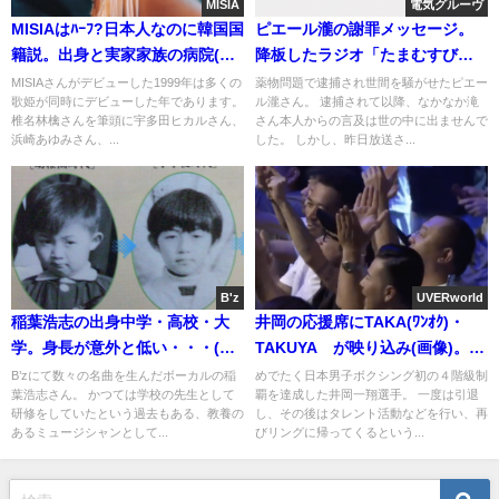
MISIA
電気グルーヴ
MISIAはﾊｰﾌ?日本人なのに韓国国
ピエール瀧の謝罪メッセージ。
籍説。出身と実家家族の病院(全
降板したラジオ「たまむすび」
員医師)
音声
MISIAさんがデビューした1999年は多くの
薬物問題で逮捕され世間を騒がせたピエー
歌姫が同時にデビューした年であります。
ル瀧さん。 逮捕されて以降、なかなか滝
椎名林檎さんを筆頭に宇多田ヒカルさん、
さん本人からの言及は世の中に出ませんで
浜崎あゆみさん、...
した。 しかし、昨日放送さ...
B'z
UVERworld
稲葉浩志の出身中学・高校・大
井岡の応援席にTAKA(ﾜﾝｵｸ)・
学。身長が意外と低い・・・(画
TAKUYA∞が映り込み(画像)。友
像)
好関係
B’zにて数々の名曲を生んだボーカルの稲
めでたく日本男子ボクシング初の４階級制
葉浩志さん。 かつては学校の先生として
覇を達成した井岡一翔選手。 一度は引退
研修をしていたという過去もある、教養の
し、その後はタレント活動などを行い、再
あるミュージシャンとして...
びリングに帰ってくるという...