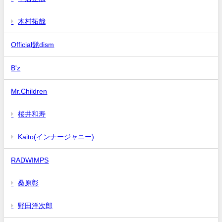
木村拓哉
Official髭dism
B'z
Mr.Children
桜井和寿
Kaito(インナージャニー)
RADWIMPS
桑原彰
野田洋次郎