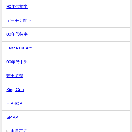
90年代前半
デーモン閣下
80年代後半
Janne Da Arc
00年代中盤
菅田将暉
King Gnu
HIPHOP
SMAP
中居正広