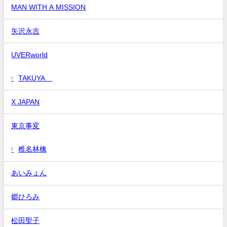
MAN WITH A MISSION
矢沢永吉
UVERworld
TAKUYA∞
X JAPAN
東京事変
椎名林檎
あいみょん
郷ひろみ
松田聖子