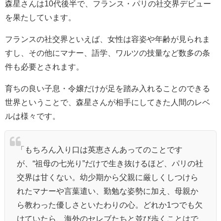
森星さんは10代後半で、フランス・パリの社交界デビュー
を果たしています。
フランスの社交界といえば、女性は容姿や年齢が見られま
すし、その他にマナー、語学、ワルツの技量など数多の条
件も必要とされます。
育ちの良い子息・令嬢だけが足を踏み入れることのできる
世界ということで、森星さんが相手にしてきた人間のレベ
ルは様々です。
「もちろん入り口は英恵さんあってのことです
が、“祖母の七光り”だけで生き抜けるほど、パリの社
交界は甘くない。幼少期から父親に厳しくしつけら
れたマナーや言葉遣い、勤勉な姿勢に加え、母親か
ら教わった優しさといたわりの心。どれか1つでも欠
けていたら、海外のセレブたちと並び歩くことはで