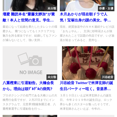
未分類
俳優・女優
壇蜜 難読本名"齋藤支靜加"が素
木月あかりが現在朝ドラで人
敵！本人と世間の意見。学生時
気！宝塚出身の謎の美女。学歴/
代の思い出
経歴
最近になって結婚を果たしたタレントの壇
現在、絶賛放送中のＮＨＫ連続テレビ小説
蜜さん。 幾つになってもミステリアスな
「おちょやん」。 主演に杉咲花さんが抜
魅力を誇る彼女ですが、結婚してもファン
擢されたことで話題の作品ですが、いざ放
が減らないとして、強い支持...
送が始まってみると、意外な...
未分類
川谷絵音
八重樫東に引退勧告。大橋会長
川谷絵音 Twitterで米津玄師の誕
から。理由は頭ｸﾞﾙｸﾞﾙの病気?
生日パーティー呟く。音楽界の
オールスター感謝祭
プロボクシングの名門である大橋ジムの大
３月１０日といえば米津玄師さんの誕生
橋秀行会長ですが、２月27日までにイン
日。 今年２０１９年の誕生日は、ロック
スタグラムで、元世界3階級制覇王者、八
界から多くのスターが集ったそうです。
重樫東選手に引退勧告を行っ...
米津玄師さんといえば、今年の...