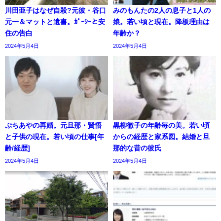
川田亜子はなぜ自殺?元彼・谷口
みのもんたの2人の息子と1人の
元一＆マットと遺書。ｶﾞｰｼｰと安
娘。若い頃と現在。降板理由は
住の告白
年齢か？
2024年5月4日
2024年5月4日
ぷちあやの再婚。元旦那・賢悟
黒柳徹子の年齢毎の美。若い頃
と子供の現在。若い頃の仕事[年
からの経歴と家系図。結婚と旦
齢/経歴]
那的な昔の彼氏
2024年5月4日
2024年5月4日