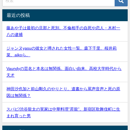
最近の投稿
藤あや子は最初の旦那と死別。不倫相手の自死や恋人・木村一
八の逮捕
ジャンヌyasuの彼女と噂された女性一覧。森下千里、桜井莉
菜、aikoら。
Vaundyの芸名と本名は無関係。面白い由来。高校大学時代から
天才
神田沙也加と前山剛久のやりとり。遺書から罵声音声と死の原
因は無関係？
スパビ/渋谷龍太の実家は中華料理”昇龍”。新宿区歌舞伎町に生
まれ育った男