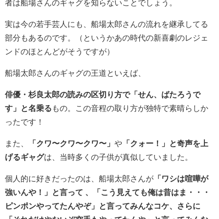
者は船場さんのギャグを知らないことでしょう。
実は今の若手芸人にも、船場太郎さんの流れを継承してる
部分もあるのです。（というかあの時代の新喜劇のレジェ
ンドのほとんどがそうですが）
船場太郎さんのギャグの王道といえば、
俳優・杉良太郎の読みの区切り方で「せん、ばたろうで
す」と名乗る
もの。この音程の取り方が独特で素晴らしか
ったです！
また、
「クワ〜クワ〜クワ〜」
や
「クォー！」と奇声を上
げるギャグ
は、当時多くの子供が真似していました。
個人的に好きだったのは、船場太郎さんが
「ワシは喧嘩が
強いんや！」と言って 、「こう見えても俺は昔はま・・・
ピンポンやってたんやぞ」と言ってみんなコケ、さらに