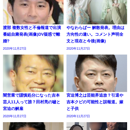
渡部 複数女性と不倫報道で出演
やなわらばー 解散発表。理由は
番組自粛発表(画像)DV疑惑で離
方向性の違い。コメント声明全
婚?
文と現在と今後(画像)
2020年11月27日
2020年11月27日
闇営業で謹慎処分になった吉本
宮迫博之は芸能界追放？引退や
芸人11人って誰？田村亮の嘘と
吉本クビの可能性と誤報道。嫁
宮迫の解雇
と子供
2020年11月27日
2020年11月27日