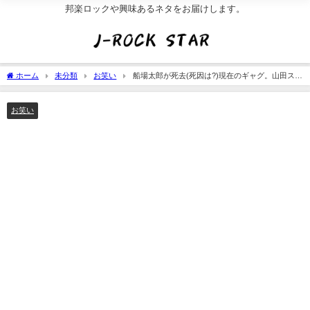
邦楽ロックや興味あるネタをお届けします。
ホーム
未分類
お笑い
船場太郎が死去(死因は?)現在のギャグ。山田スミ
子が嫁じゃない今[画像]
お笑い