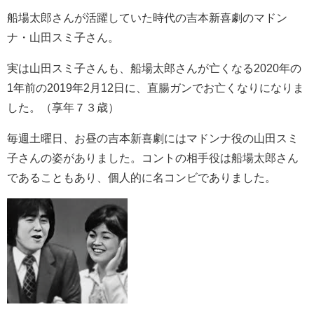
船場太郎さんが活躍していた時代の吉本新喜劇
のマドン
ナ・
山田スミ子さん。
実は山田スミ子さんも、
船場太郎さんが亡くなる2020年の
1年前の2019年
2月12日に、直腸ガンでお亡くなりになりま
した。（
享年７３歳）
毎週土曜日、お昼の吉本新喜劇にはマドンナ役の
山田スミ
子
さんの姿がありました。コントの相手役は
船場太郎
さん
であることもあり、個人的に名コンビでありました。