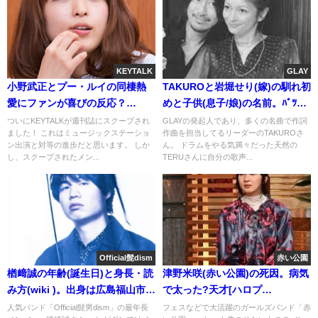
KEYTALK
GLAY
小野武正とプー・ルイの同棲熱
TAKUROと岩堀せり(嫁)の馴れ初
愛にファンが喜びの反応？
めと子供(息子/娘)の名前。ﾊﾞﾂｲﾁ
(FLASH画像)
説[画像]
ついにKEYTALKが週刊誌にスクープされ
GLAYの発起人であり、多くの名曲で作詞
ました！ これはミュージックステーショ
作曲を担当してるリーダーのTAKUROさ
ン出演と対等の進歩だと思います。 しか
ん。 ドラムをやる気満々だった天然の
し、スクープされたメン...
TERUさんに自分の歌声...
Official髭dism
赤い公園
楢﨑誠の年齢(誕生日)と身長・読
津野米咲(赤い公園)の死因。病気
み方(wiki )。出身は広島福山市
で太った?天才[ハロプ
(実家の父)
ロ,SMAP,yukiに提供]
人気バンド「Official髭男dism」の最年長
フェスなどで大活躍のガールズバンド「赤