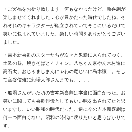
・
ご冥福をお祈り致します。
何もなかったけど、新喜劇が
楽しませてくれました…心が豊かだった時代でしたね。
そ
れぞれのキャラクターが確立されていてそこにいるだけで
笑いに包まれていました。
楽しい時間をありがとうござい
ました。
・
吉本新喜劇のスターたちが次々と鬼籍に入られてゆく。
土曜の昼。焼きそばと４チャン。八ちゃん京やん木村進に
高石太。おじゃましまんにゃわの竜じいに島木譲二。そし
て室谷信雄に船場太郎さんまでも、、、。
・
船場さんがいた頃の吉本新喜劇は本当に面白かった。お
笑いに関しても喜劇俳優としてもいい味を出されてたと思
いますし、いい昭和の時代だった。逆に今の吉本新喜劇は
何一つ面白くない。昭和の時代に戻りたいと思うばかりで
す。