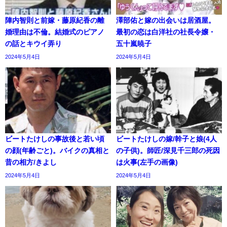
陣内智則と前嫁・藤原紀香の離
澤部佑と嫁の出会いは居酒屋。
婚理由は不倫。結婚式のピアノ
最初の恋は白洋社の社長令嬢・
の話とキウイ弄り
五十嵐暁子
2024年5月4日
2024年5月4日
ビートたけしの事故後と若い頃
ビートたけしの嫁/幹子と娘(4人
の顔(年齢ごと)。バイクの真相と
の子供)。師匠/深見千三郎の死因
昔の相方/きよし
は火事(左手の画像)
2024年5月4日
2024年5月4日