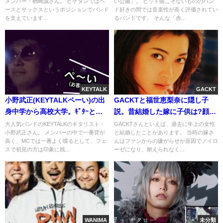
メンバー・楢崎誠さん。 ヒゲダンではベ
い公園」。 ヒット曲こそないもののバン
ースとサックスというポジションでバンド
ド好きの間では音楽性が高く評価されてい
を支えています...
るバンドです。 そんな「赤...
KEYTALK
GACKT
小野武正(KEYTALKペーい)の出
GACKTと福世恵梨奈に隠し子
身中学から高校大学。ｷﾞﾀｰと共
説。昔結婚した嫁に子供は?顔と
にアリーナに
名前(画像)
大人気バンドのKEYTALKのギタリスト・
GACKTさんといえば、過去に年上の女性
小野武正さん。 メンバーの中で一番背が
と結婚したことがあります。 当時の嫁さ
高く、MCでは一番よく喋るとして、フェ
んはファンからの嫌がらせが原因でノイロ
スで初見の方は印象に残...
ーゼになり、耐えられなく...
WANIMA
未分類