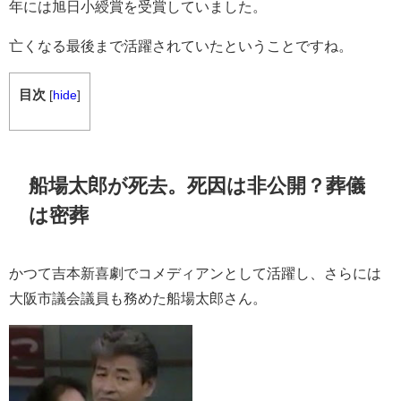
年には
旭日小綬賞を受賞していました。
亡くなる最後まで活躍されていたということですね。
目次
[
hide
]
船場太郎が
死去。死因は非公開？
葬儀
は密葬
かつて吉本新喜劇
でコメディアンとして活躍し、さらには
大阪市議会議員も務めた船場太郎さん。