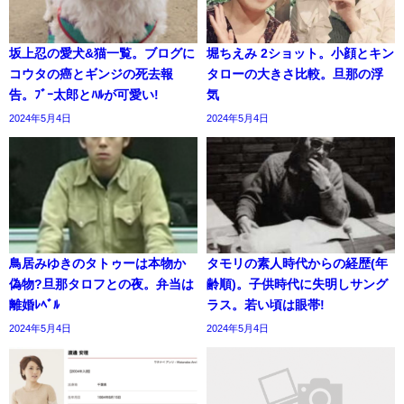
坂上忍の愛犬&猫一覧。ブログに
堀ちえみ 2ショット。小顔とキン
コウタの癌とギンジの死去報
タローの大きさ比較。旦那の浮
告。ﾌﾞｰ太郎とﾊﾙが可愛い!
気
2024年5月4日
2024年5月4日
鳥居みゆきのタトゥーは本物か
タモリの素人時代からの経歴(年
偽物?旦那タロフとの夜。弁当は
齢順)。子供時代に失明しサング
離婚ﾚﾍﾞﾙ
ラス。若い頃は眼帯!
2024年5月4日
2024年5月4日