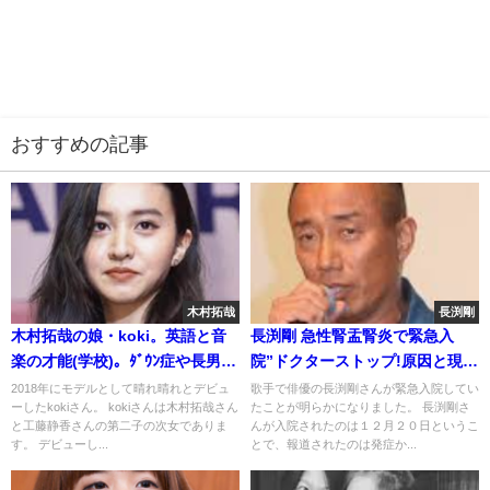
おすすめの記事
木村拓哉
長渕剛
木村拓哉の娘・koki。英語と音
長渕剛 急性腎盂腎炎で緊急入
楽の才能(学校)。ﾀﾞｳﾝ症や長男の
院”ドクターストップ!原因と現在
噂
の容態
2018年にモデルとして晴れ晴れとデビュ
歌手で俳優の長渕剛さんが緊急入院してい
ーしたkokiさん。 kokiさんは木村拓哉さん
たことが明らかになりました。 長渕剛さ
と工藤静香さんの第二子の次女でありま
んが入院されたのは１２月２０日というこ
す。 デビューし...
とで、報道されたのは発症か...