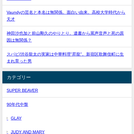
Vaundyの芸名と本名は無関係。面白い由来。高校大学時代から
天才
神田沙也加と前山剛久のやりとり。遺書から罵声音声と死の原
因は無関係？
スパビ/渋谷龍太の実家は中華料理”昇龍”。新宿区歌舞伎町に生
まれ育った男
カテゴリー
SUPER BEAVER
90年代中盤
GLAY
JUDY AND MARY