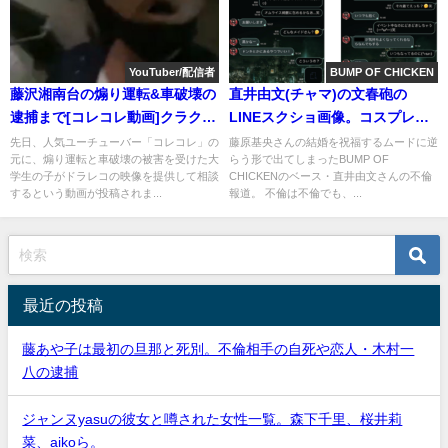
YouTuber/配信者
BUMP OF CHICKEN
藤沢湘南台の煽り運転&車破壊の
直井由文(チャマ)の文春砲の
逮捕まで[コレコレ動画]クラクシ
LINEスクショ画像。コスプレの
ョンが原因?
やり取り全文
先日、人気ユーチューバー「コレコレ」の
藤原基央さんの結婚を祝福するムードに逆
元に、煽り運転と車破壊の被害を受けた大
らう形で出てしまったBUMP OF
学生の子がドラレコの映像を提供して相談
CHICKENのベース・直井由文さんの不倫
するという動画が投稿されま...
報道。 不倫は不倫でも、...
最近の投稿
藤あや子は最初の旦那と死別。不倫相手の自死や恋人・木村一
八の逮捕
ジャンヌyasuの彼女と噂された女性一覧。森下千里、桜井莉
菜、aikoら。