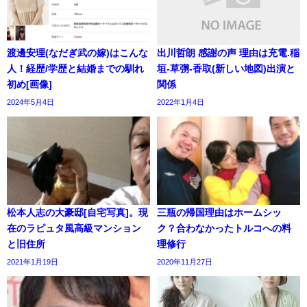
渡邊安理(なだぎ武の嫁)はこんな
出川哲朗 感謝の声 理由は充電.稲
人！経歴/学歴と結婚までの馴れ
垣-草彅-香取(新しい地図)出演と
初め[画像]
関係
2024年5月4日
2022年1月4日
松本人志の大豪邸[自宅写真]。現
三瓶の帰国理由はホームシッ
在のラピュタ風高級マンション
ク？合わなかったトルコへの料
と旧住所
理修行
2021年1月19日
2020年11月27日