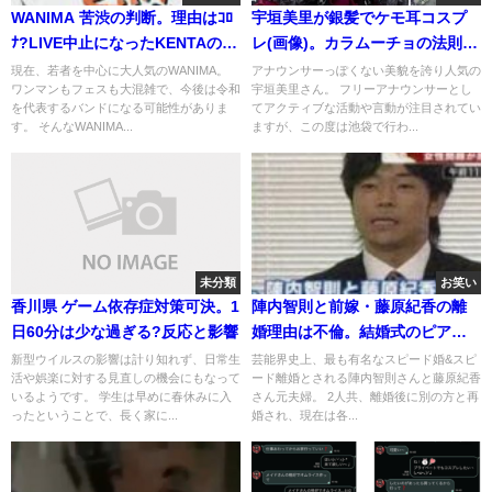
WANIMA 苦渋の判断。理由はｺﾛ
宇垣美里が銀髪でケモ耳コスプ
ﾅ?LIVE中止になったKENTAのｺﾒ
レ(画像)。カラムーチョの法則と
ﾝﾄ
は？
現在、若者を中心に大人気のWANIMA。
アナウンサーっぽくない美貌を誇り人気の
ワンマンもフェスも大混雑で、今後は令和
宇垣美里さん。 フリーアナウンサーとし
を代表するバンドになる可能性がありま
てアクティブな活動や言動が注目されてい
す。 そんなWANIMA...
ますが、この度は池袋で行わ...
未分類
お笑い
香川県 ゲーム依存症対策可決。1
陣内智則と前嫁・藤原紀香の離
日60分は少な過ぎる?反応と影響
婚理由は不倫。結婚式のピアノ
の話とキウイ弄り
新型ウイルスの影響は計り知れず、日常生
芸能界史上、最も有名なスピード婚&スピ
活や娯楽に対する見直しの機会にもなって
ード離婚とされる陣内智則さんと藤原紀香
いるようです。 学生は早めに春休みに入
さん元夫婦。 2人共、離婚後に別の方と再
ったということで、長く家に...
婚され、現在は各...