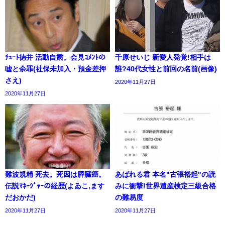
ﾁｭｰﾄ徳井 活動自粛。会見ｺﾒﾝﾄの
千原せいじ 新愛人発覚!相手は
嘘と余罪(社保未加入・預金差押
誰?40代女性と前回の名前(画像)
さえ)
2020年11月27日
2020年11月27日
難波規精 死去。死因は膵臓癌。
あばれる君 本名"古張裕起"の読
伝説ﾏﾈｰｼﾞｬｰの経歴(よゐこ,ます
みに衝撃!世界遺産検定三級合格
だおかだ)
の難易度
2020年11月27日
2020年11月27日