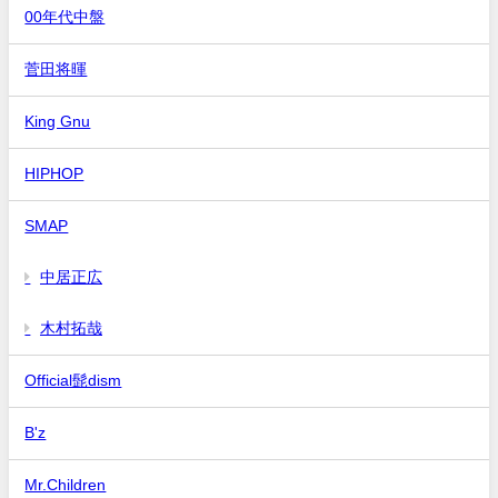
00年代中盤
菅田将暉
King Gnu
HIPHOP
SMAP
中居正広
木村拓哉
Official髭dism
B'z
Mr.Children