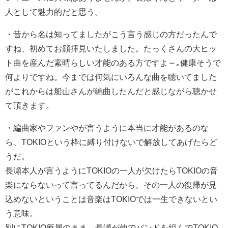
人として魅力的だと思う。
・
昔から名は知ってましたがこう言う感じの方だったんで
すね、初めてお顔拝見いたしました。たっくさんの大ヒッ
ト曲を産んだ素晴らしい才能のある方ですよ～｡健康そうで
何よりですね。今までは何気にいろんな曲を聴いてました
がこれからは船山さんが編曲したんだと感じながら聴かせ
て頂きます。
・
編曲家やファンやが言うように本当に才能があるのな
ら、TOKIOという枠に縛り付けないで解放してあげたらど
うだ。
長瀬本人が言うようにTOKIOの一人が欠けたらTOKIOの音
楽にならないって言ってるんだから、その一人の復帰が見
込めないということは音楽はTOKIOでは一生できないとい
う意味。
別にTOKIO所属のまま、長瀬が他でバンドを組んでTOKIO