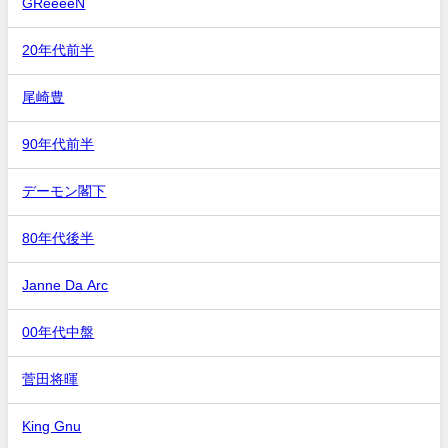
GReeeeN
20年代前半
尾崎豊
90年代前半
デーモン閣下
80年代後半
Janne Da Arc
00年代中盤
菅田将暉
King Gnu