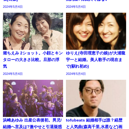
2024年5月4日
2024年5月4日
堀ちえみ 2ショット。小顔とキン
ゆりえ(寺田理恵子の娘)が大浦龍
タローの大きさ比較。旦那の浮
宇一と結婚。美人歌手の現在ま
気
で(馴れ初め)
2024年5月4日
2024年5月4日
浜崎あゆみ 出産公表後初。男児/
tofubeats 結婚相手は誰？経歴
結婚へ言及は?激やせと引退疑惑
と人気曲(森高千里,水星など)画