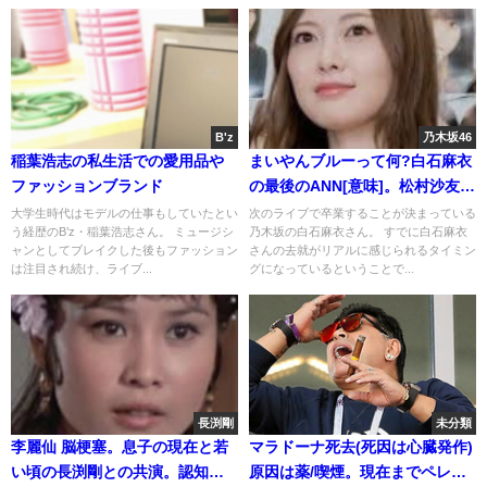
B'z
乃木坂46
稲葉浩志の私生活での愛用品や
まいやんブルーって何?白石麻衣
ファッションブランド
の最後のANN[意味]。松村沙友理
の涙
大学生時代はモデルの仕事もしていたとい
次のライブで卒業することが決まっている
う経歴のB’z・稲葉浩志さん。 ミュージシ
乃木坂の白石麻衣さん。 すでに白石麻衣
ャンとしてブレイクした後もファッション
さんの去就がリアルに感じられるタイミン
は注目され続け、ライブ...
グになっているということで...
長渕剛
未分類
李麗仙 脳梗塞。息子の現在と若
マラドーナ死去(死因は心臓発作)
い頃の長渕剛との共演。認知
原因は薬/喫煙。現在までペレ・