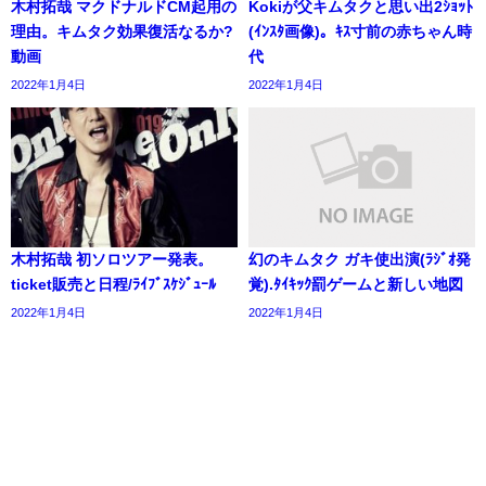
木村拓哉 マクドナルドCM起用の
Kokiが父キムタクと思い出2ｼｮｯﾄ
理由。キムタク効果復活なるか?
(ｲﾝｽﾀ画像)。ｷｽ寸前の赤ちゃん時
動画
代
2022年1月4日
2022年1月4日
木村拓哉 初ソロツアー発表。
幻のキムタク ガキ使出演(ﾗｼﾞｵ発
ticket販売と日程/ﾗｲﾌﾞｽｹｼﾞｭｰﾙ
覚).ﾀｲｷｯｸ罰ゲームと新しい地図
2022年1月4日
2022年1月4日