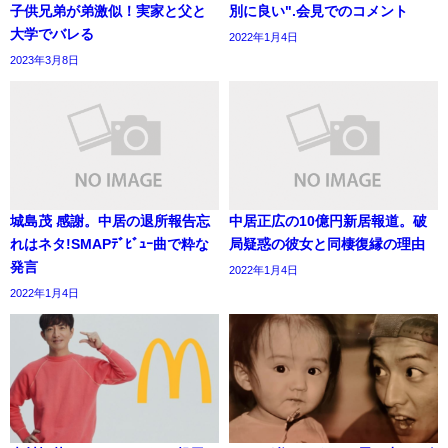
子供兄弟が弟激似！実家と父と
別に良い".会見でのコメント
大学でバレる
2022年1月4日
2023年3月8日
城島茂 感謝。中居の退所報告忘
中居正広の10億円新居報道。破
れはネタ!SMAPﾃﾞﾋﾞｭｰ曲で粋な
局疑惑の彼女と同棲復縁の理由
発言
2022年1月4日
2022年1月4日