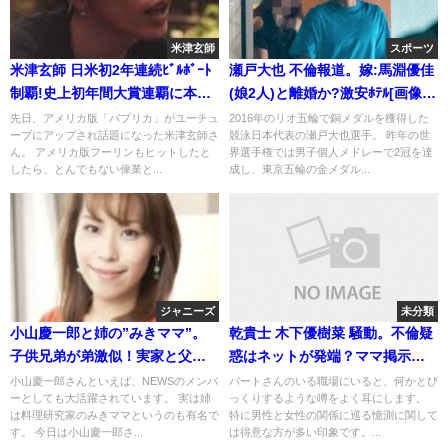
米津玄師
スポーツ
米津玄師 日米初2年連続ﾋﾞﾙﾎﾞｰﾄ
瀬戸大也 不倫報道。嫁:馬淵優佳
制覇!史上初年間大賞連覇に本人ｺ
(娘2人)と離婚か?激安ﾎﾃﾙ[画像/
ﾒﾝﾄ
週刊誌]
先日、アメリカ版「パプリカ」がユーチュ
2016年のリオ五輪で銅メダルを獲得した
ーブにアップされ話題になった米津玄師さ
競泳日本代表の瀬戸大也選手。 昨年の世
ん。 アメリカ版フーリンもヒットしたと
界選手権では男子個人メドレーで2冠を達
したら、とんでもない偉業と...
成し、東京五輪の金メダル...
ジャニーズ
未分類
小山慶一郎と姉の”みきママ”。
乾貴士 木下優樹菜 騒動。不倫疑
子供兄弟が弟激似！実家と父と
惑はネットが発端？ママ掲示板
大学でバレる
の威力
小山慶一郎さんといえば、NEWSのメンバ
パートさんのいる職場にいると、何かとび
ーとしても大活躍されています。 実は姉
っくりするような噂をよく耳にします。
は料理研究家のみきママというのも有名で
特に男性と女性の関係に巡る憶測に関して
す。 今日は小山慶一郎さ...
は得意な方が多い印象です。...