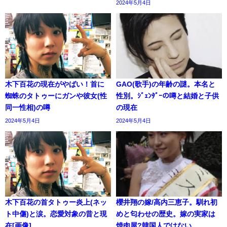
2024年5月4日
木下百花の現在がやばい！首に
GAO(歌手)の年齢の謎。本名と
蜘蛛のタトゥーにガンや彼女(性
性別。ｼﾞｪﾝﾀﾞｰの噂と結婚と子供
同一性相)の噂
の現在
2024年5月4日
2024年5月4日
木下百花の首タトゥー炎上(ネッ
櫻井翔の嫁/高内三恵子。馴れ初
ト中傷)と涙。恋愛対象の昔と現
めと匂わせの歴史。嫁の実家は
在[画像]
焼肉屋?韓国人ではない