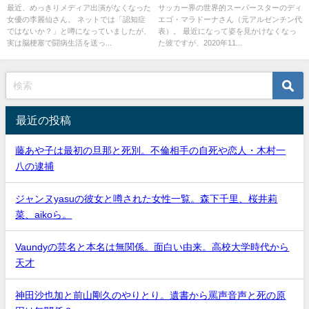
症？画像
メッシら追悼
最近、めっきりメディア出演がなくなった
サッカー界の世界的スーパースターのディ
女優の李麗仙さん。 ネットでは「認知症
エゴ・マラドーナさん（元アルゼンチン代
ではないか？」と噂になっていましたが、
表）。 最近になって姿を見かけなくなっ
実は脳梗塞で闘病生活を送っ...
た彼ですが、2020年11...
最近の投稿
藤あや子は最初の旦那と死別。不倫相手の自死や恋人・木村一
八の逮捕
ジャンヌyasuの彼女と噂された女性一覧。森下千里、桜井莉
菜、aikoら。
Vaundyの芸名と本名は無関係。面白い由来。高校大学時代から
天才
神田沙也加と前山剛久のやりとり。遺書から罵声音声と死の原