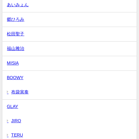
あいみょん
郷ひろみ
松田聖子
福山雅治
MISIA
BOOWY
布袋寅泰
GLAY
JIRO
TERU