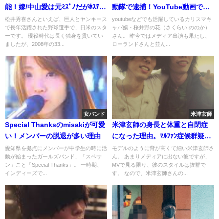
能！嫁/中山愛は元ﾐｽﾞﾉだがﾎｽﾃｽ
動隊で逮捕！YouTube動画で謝
説や戸田菜穂の闇の噂
罪。従業員守る
松井秀喜さんといえば、巨人とヤンキース
youtubeなどでも活躍しているカリスマキ
で長年活躍された野球選手で、日米のスタ
ャバ嬢・桜井野の花（さくらい ののか）
ーです。 現役時代は長く独身を貫いてい
さん。 昨今ではメディア出演も果たし、
ましたが、2008年の33...
ローランドさんと並ん...
女バンド
米津玄師
Special Thanksのmisakiが可愛
米津玄師の身長と体重と自閉症
い！メンバーの脱退が多い理由
になった理由。ﾏﾙﾌｧﾝ症候群疑惑
は背の高さ
愛知県を拠点にメンバーが中学生の時に活
モデルのように背が高くて細い米津玄師さ
動が始まったガールズバンド、「スペサ
ん。 あまりメディアに出ない彼ですが、
ン」こと「Special Thanks」。 一時期、
MVで見る限り、彼のスタイルは抜群で
インディーズで...
す。 なので、米津玄師さんの...