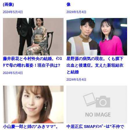
(画像)
像
2024年5月4日
2024年5月4日
藤井萩花と今村怜央の結婚。ｲﾝｽ
星野源の病気の現在。くも膜下
ﾀで母の晴れ着姿！現在子供は?
出血と後遺症。支えた新垣結衣
と結婚
2024年5月4日
2024年5月4日
小山慶一郎と姉の”みきママ”。
中居正広 SMAPﾒﾝﾊﾞｰは"不仲で