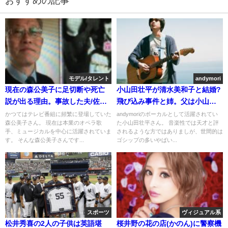
おすすめの記事
モデル/タレント
andymori
現在の森公美子に足切断や死亡
小山田壮平が清水美和子と結婚?
説が出る理由。事故した夫/佐喜
飛び込み事件と姉。父は小山田
本杉の看病と車椅子
圭吾ではない
かつてはテレビ番組に頻繁に登場していた
andymoriのボーカルとして活躍されてい
森公美子さん。 現在は本業のオペラ歌
た小山田壮平さん。 音楽性では天才と評
手、ミュージカルを中心に活躍されていま
されるような方ではありましが、世間的は
す。 そんな森公美子さんです...
ゴシップの多いやばい...
スポーツ
ヴィジュアル系
松井秀喜の2人の子供は英語堪
桜井野の花の店(かのん)に警察機