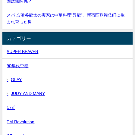
因は無関係？
スパビ/渋谷龍太の実家は中華料理”昇龍”。新宿区歌舞伎町に生
まれ育った男
カテゴリー
SUPER BEAVER
90年代中盤
GLAY
JUDY AND MARY
ゆず
TM.Revolution