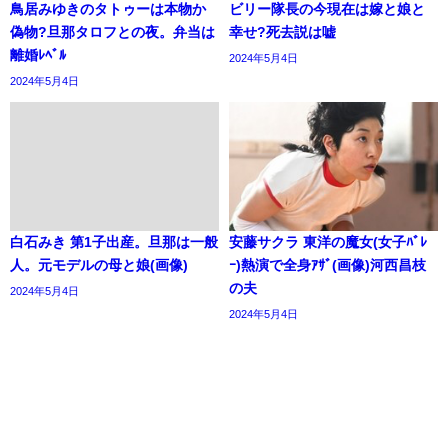
鳥居みゆきのタトゥーは本物か
ビリー隊長の今現在は嫁と娘と
偽物?旦那タロフとの夜。弁当は
幸せ?死去説は嘘
離婚ﾚﾍﾞﾙ
2024年5月4日
2024年5月4日
白石みき 第1子出産。旦那は一般
安藤サクラ 東洋の魔女(女子ﾊﾞﾚ
人。元モデルの母と娘(画像)
ｰ)熱演で全身ｱｻﾞ(画像)河西昌枝
の夫
2024年5月4日
2024年5月4日