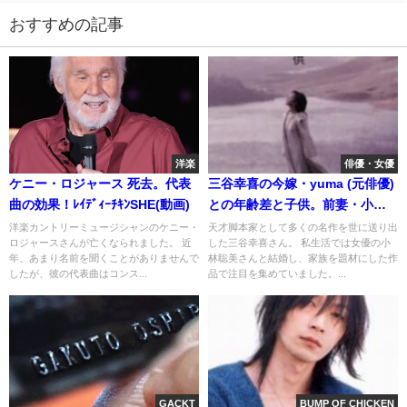
おすすめの記事
洋楽
俳優・女優
ケニー・ロジャース 死去。代表
三谷幸喜の今嫁・yuma (元俳優)
曲の効果！ﾚｲﾃﾞｨｰﾁｷﾝSHE(動画)
との年齢差と子供。前妻・小林
聡美との離婚理由
洋楽カントリーミュージシャンのケニー・
天才脚本家として多くの名作を世に送り出
ロジャースさんが亡くなられました。 近
した三谷幸喜さん。 私生活では女優の小
年、あまり名前を聞くことがありませんで
林聡美さんと結婚し、家族を題材にした作
したが、彼の代表曲はコンス...
品で注目を集めていました。...
GACKT
BUMP OF CHICKEN