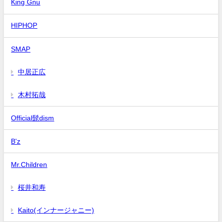
King Gnu
HIPHOP
SMAP
中居正広
木村拓哉
Official髭dism
B'z
Mr.Children
桜井和寿
Kaito(インナージャニー)