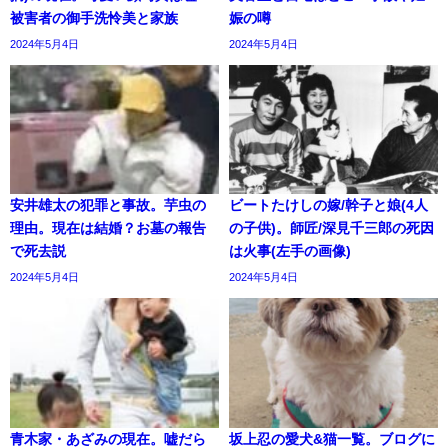
被害者の御手洗怜美と家族
娠の噂
2024年5月4日
2024年5月4日
安井雄太の犯罪と事故。芋虫の
ビートたけしの嫁/幹子と娘(4人
理由。現在は結婚？お墓の報告
の子供)。師匠/深見千三郎の死因
で死去説
は火事(左手の画像)
2024年5月4日
2024年5月4日
青木家・あざみの現在。嘘だら
坂上忍の愛犬&猫一覧。ブログに