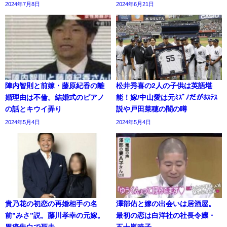
2024年7月8日
2024年6月21日
陣内智則と前嫁・藤原紀香の離
松井秀喜の2人の子供は英語堪
婚理由は不倫。結婚式のピアノ
能！嫁/中山愛は元ﾐｽﾞﾉだがﾎｽﾃｽ
の話とキウイ弄り
説や戸田菜穂の闇の噂
2024年5月4日
2024年5月4日
貴乃花の初恋の再婚相手の名
澤部佑と嫁の出会いは居酒屋。
前”みさ”説。藤川孝幸の元嫁。
最初の恋は白洋社の社長令嬢・
胃癌告白で死去
五十嵐暁子