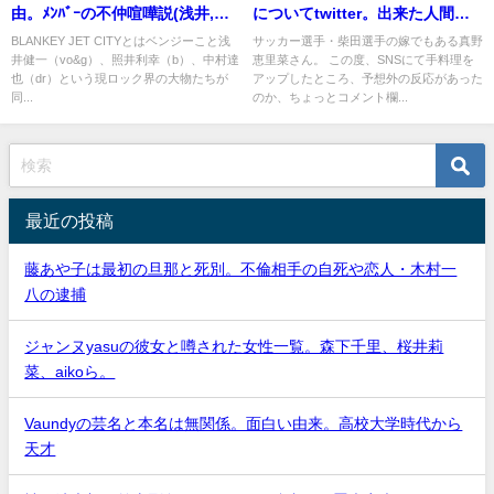
由。ﾒﾝﾊﾞｰの不仲喧嘩説(浅井,中
についてtwitter。出来た人間で
村,照井)
は無い(画像)
BLANKEY JET CITYとはベンジーこと浅
サッカー選手・柴田選手の嫁でもある真野
井健一（vo&g）、照井利幸（b）、中村達
恵里菜さん。 この度、SNSにて手料理を
也（dr）という現ロック界の大物たちが
アップしたところ、予想外の反応があった
同...
のか、ちょっとコメント欄...
最近の投稿
藤あや子は最初の旦那と死別。不倫相手の自死や恋人・木村一
八の逮捕
ジャンヌyasuの彼女と噂された女性一覧。森下千里、桜井莉
菜、aikoら。
Vaundyの芸名と本名は無関係。面白い由来。高校大学時代から
天才