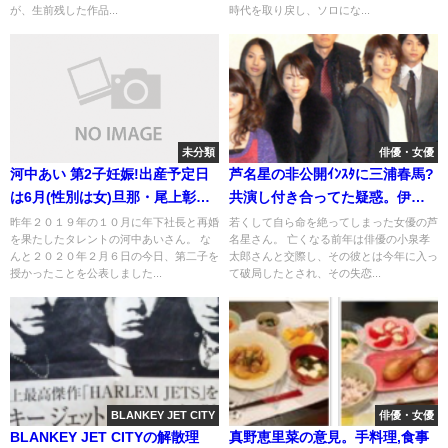
が、生前残した作品...
時代を取り戻し、ソロにな...
未分類
俳優・女優
河中あい 第2子妊娠!出産予定日
芦名星の非公開ｲﾝｽﾀに三浦春馬?
は6月(性別は女)旦那・尾上彰社
共演し付き合ってた疑惑。伊勢
長(画像)
谷と関係
昨年２０１９年の１０月に年下社長と再婚
若くして自ら命を絶ってしまった女優の芦
を果たしたタレントの河中あいさん。 な
名星さん。 亡くなる前年は俳優の小泉孝
んと２０２０年２月６日の今日、第二子を
太郎さんと交際し、その彼とは今年に入っ
授かったことを公表しました...
て破局したとされ、その失恋...
BLANKEY JET CITY
俳優・女優
BLANKEY JET CITYの解散理
真野恵里菜の意見。手料理,食事