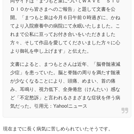
同サイトは「
まつもと泉についてＷＡＶＥ ＳＴＵ
ＤＩＯから皆さまへのご報告
」と題して文書を公
開。「まつもと泉は今月６日午前０時過ぎに、かね
てより入院療養中の病院にて永眠いたしました。こ
れまで公私に亘ってお付き合いをいただきました
方々、そして作品を愛してくださいました方々に心
より御礼を申し上げます」と伝えた。
文書によると、まつもとさんは近年、「
脳脊髄液減
少症
」を患っていた。脳と脊髄の周りを満たす髄液
が少なくなることにより、頭痛、めまい、首の痛
み、耳鳴り、視力低下、全身倦怠（けんたい）感な
ど「不定愁訴」と言われるさまざまな症状を伴う病
気だった。引用元：Yahoo!ニュース
現在までに長く病気に苦しめられていたそうです。