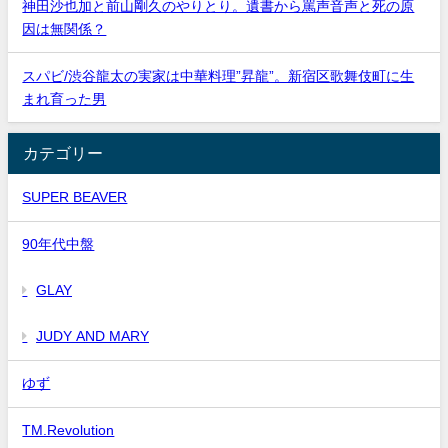
神田沙也加と前山剛久のやりとり。遺書から罵声音声と死の原
因は無関係？
スパビ/渋谷龍太の実家は中華料理”昇龍”。新宿区歌舞伎町に生
まれ育った男
カテゴリー
SUPER BEAVER
90年代中盤
GLAY
JUDY AND MARY
ゆず
TM.Revolution