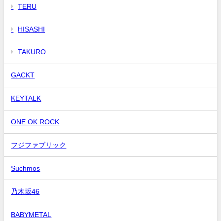
TERU
HISASHI
TAKURO
GACKT
KEYTALK
ONE OK ROCK
フジファブリック
Suchmos
乃木坂46
BABYMETAL