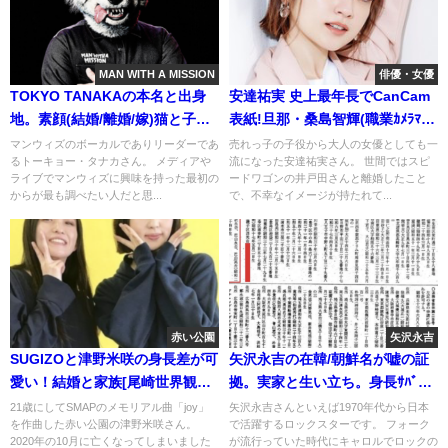
MAN WITH A MISSION
俳優・女優
TOKYO TANAKAの本名と出身
安達祐実 史上最年長でCanCam
地。素顔(結婚/離婚/嫁)猫と子供
表紙!旦那・桑島智輝(職業ｶﾒﾗﾏﾝ)
と炎上[tattoo画像]
とﾗﾌﾞﾗﾌﾞ
マンウィズのボーカルでありリーダーであ
売れっ子の子役から大人の女優としても一
るトーキョー・タナカさん。 メディアや
流になった安達祐実さん。 世間ではスピ
ライブでマンウィズに興味を持った最初の
ードワゴンの井戸田さんと離婚したこと
からが最も調べたい人だと思...
で、不幸なイメージが持たれて...
赤い公園
矢沢永吉
SUGIZOと津野米咲の身長差が可
矢沢永吉の在韓/朝鮮名が嘘の証
愛い！結婚と家族[尾崎世界観と
拠。実家と生い立ち。身長ｻﾊﾞ読
の画像]
みの実際
21歳にしてSMAPのメモリアル曲「joy」
矢沢永吉さんといえば1970年代から日本
を作曲した赤い公園の津野米咲さん。
で活躍するロックスターです。 フォーク
2020年の10月に亡くなってしまいました
が流行っていた時代にキャロルでロックの