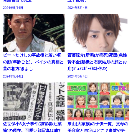
2024年5月4日
2024年5月4日
ビートたけしの事故後と若い頃
斎藤涼介(新潟)が病死!死因(急性
の顔(年齢ごと)。バイクの真相と
腎不全)動機と石沢結月の顔とお
昔の相方/きよし
店(ｼﾞｭﾉﾝﾎﾞｰｲﾎｽﾄｲｹﾒﾝ)
2024年5月4日
2024年5月4日
佐世保小6女子事件(加害者/辻菜
漆山(大家族)の子供一覧。父母の
摘)の現在。可愛い顔写真は嘘?
美容室と自宅はどこ？事故や妊