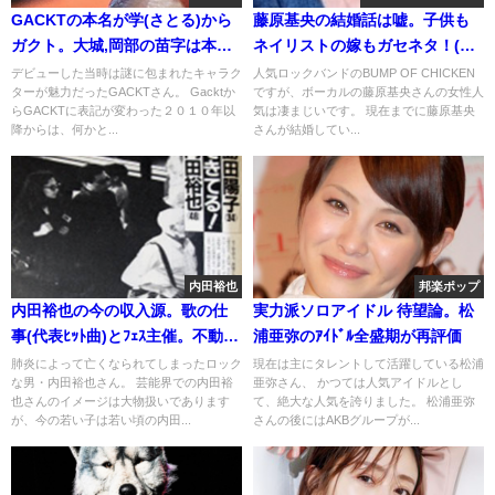
GACKTの本名が学(さとる)から
藤原基央の結婚話は嘘。子供も
ガクト。大城,岡部の苗字は本当
ネイリストの嫁もガセネタ！(画
だが改名疑惑
像)
デビューした当時は謎に包まれたキャラク
人気ロックバンドのBUMP OF CHICKEN
ターが魅力だったGACKTさん。 Gacktか
ですが、ボーカルの藤原基央さんの女性人
らGACKTに表記が変わった２０１０年以
気は凄まじいです。 現在までに藤原基央
降からは、何かと...
さんが結婚してい...
内田裕也
邦楽ポップ
内田裕也の今の収入源。歌の仕
実力派ソロアイドル 待望論。松
事(代表ﾋｯﾄ曲)とﾌｪｽ主催。不動産
浦亜弥のｱｲﾄﾞﾙ全盛期が再評価
に仕送り
肺炎によって亡くなられてしまったロック
現在は主にタレントして活躍している松浦
な男・内田裕也さん。 芸能界での内田裕
亜弥さん、 かつては人気アイドルとし
也さんのイメージは大物扱いであります
て、絶大な人気を誇りました。 松浦亜弥
が、今の若い子は若い頃の内田...
さんの後にはAKBグループが...