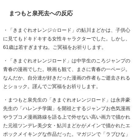
まつもと泉死去への反応
・
「きまぐれオレンジ☆ロード」の鮎川まどかは、子供心
に見てもドキドキする女性キャラクターでした。
しかし、
61歳は若すぎますね。
ご冥福をお祈りします。
・
「きまぐれオレンジロード」は中学生のころジャンプの
青春の漫画でした。
映画も観て、まさに青春の一ページ。
なんだか、自分達が好きだった漫画の作者もご逝去される
とショック。
謹んでご冥福をお祈りします。
・
まつもと泉先生の「きまぐれオレンジロード」は永井豪
先生の「ハレンチ学園」を開祖とするジャンプお色気漫画
やラブコメ漫画路線を語る上で外せない高い画力で描かれ
た元祖ツンデレ美少女・鮎川まどかがメインで描かれたエ
ポックメイキングな作品だった。マガジンで「ラブひな」