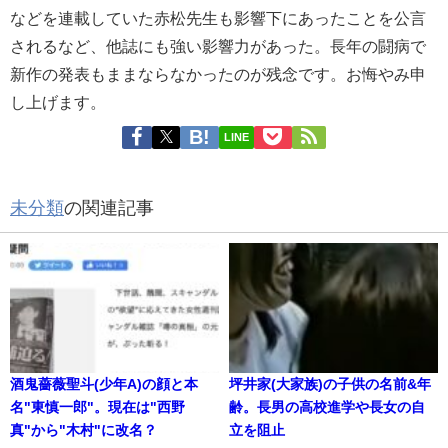
などを連載していた赤松先生も影響下にあったことを公言
されるなど、他誌にも強い影響力があった。長年の闘病で
新作の発表もままならなかったのが残念です。
お悔やみ申
し上げます。
LINE
未分類
の関連記事
酒鬼薔薇聖斗(少年A)の顔と本
坪井家(大家族)の子供の名前&年
名"東慎一郎"。現在は"西野
齢。長男の高校進学や長女の自
真"から"木村"に改名？
立を阻止