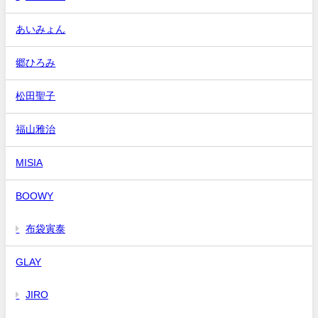
あいみょん
郷ひろみ
松田聖子
福山雅治
MISIA
BOOWY
布袋寅泰
GLAY
JIRO