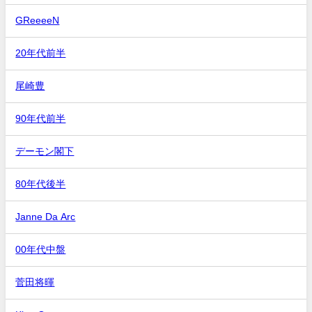
GReeeeN
20年代前半
尾崎豊
90年代前半
デーモン閣下
80年代後半
Janne Da Arc
00年代中盤
菅田将暉