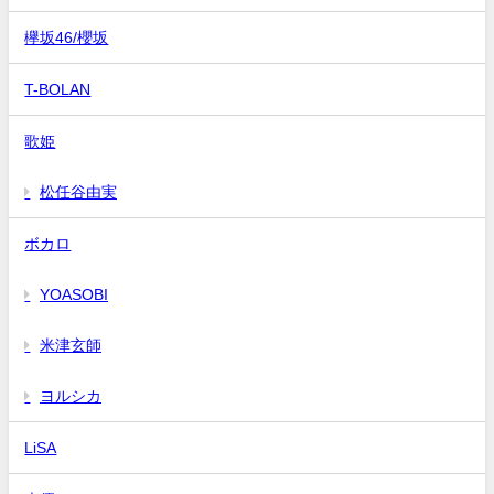
欅坂46/櫻坂
T-BOLAN
歌姫
松任谷由実
ボカロ
YOASOBI
米津玄師
ヨルシカ
LiSA