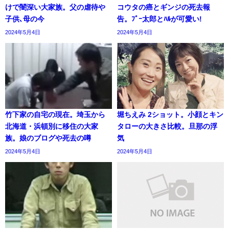
けで闇深い大家族。父の虐待や
コウタの癌とギンジの死去報
子供､母の今
告。ﾌﾞｰ太郎とﾊﾙが可愛い!
2024年5月4日
2024年5月4日
竹下家の自宅の現在。埼玉から
堀ちえみ 2ショット。小顔とキン
北海道・浜頓別に移住の大家
タローの大きさ比較。旦那の浮
族。娘のブログや死去の噂
気
2024年5月4日
2024年5月4日