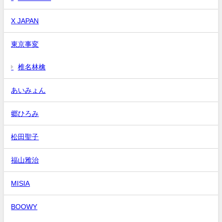
X JAPAN
東京事変
椎名林檎
あいみょん
郷ひろみ
松田聖子
福山雅治
MISIA
BOOWY