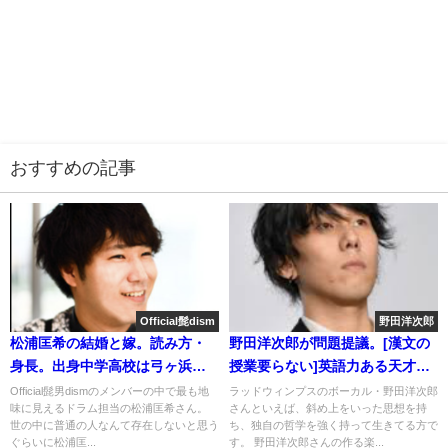
おすすめの記事
Official髭dism
野田洋次郎
松浦匡希の結婚と嫁。読み方・
野田洋次郎が問題提議。[漢文の
身長。出身中学高校は弓ヶ浜か
授業要らない]英語力ある天才が
堺？兄弟なし
怖い
Official髭男dismのメンバーの中で最も地
ラッドウィンプスのボーカル・野田洋次郎
味に見えるドラム担当の松浦匡希さん。
さんといえば、斜め上をいった思想を持
世の中に普通の人なんて存在しないと思う
ち、独自の哲学を強く持って生きてる方で
ぐらいに松浦匡...
す。 野田洋次郎さんの作る楽...