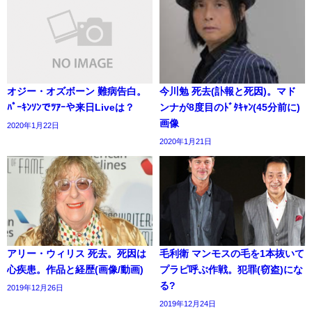
オジー・オズボーン 難病告白。
今川勉 死去(訃報と死因)。マド
ﾊﾟｰｷﾝｿﾝでﾂｱｰや来日Liveは？
ンナが8度目のﾄﾞﾀｷｬﾝ(45分前に)
画像
2020年1月22日
2020年1月21日
アリー・ウィリス 死去。死因は
毛利衛 マンモスの毛を1本抜いて
心疾患。作品と経歴(画像/動画)
プラピ呼ぶ作戦。犯罪(窃盗)にな
る?
2019年12月26日
2019年12月24日