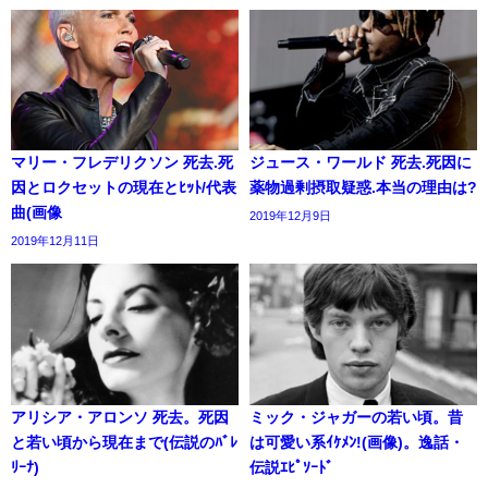
マリー・フレデリクソン 死去.死
ジュース・ワールド 死去.死因に
因とロクセットの現在とﾋｯﾄ/代表
薬物過剰摂取疑惑.本当の理由は?
曲(画像
2019年12月9日
2019年12月11日
アリシア・アロンソ 死去。死因
ミック・ジャガーの若い頃。昔
と若い頃から現在まで(伝説のﾊﾞﾚ
は可愛い系ｲｹﾒﾝ!(画像)。逸話・
ﾘｰﾅ)
伝説ｴﾋﾟｿｰﾄﾞ