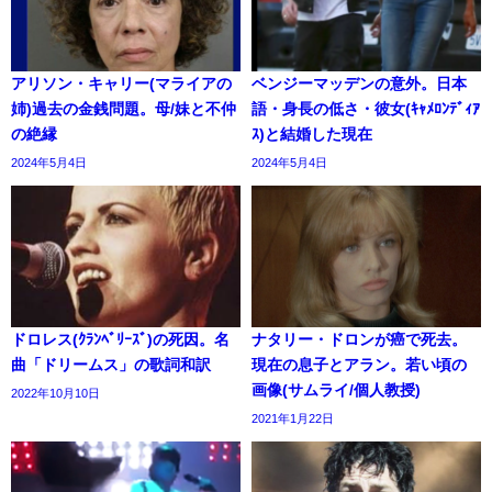
アリソン・キャリー(マライアの
ベンジーマッデンの意外。日本
姉)過去の金銭問題。母/妹と不仲
語・身長の低さ・彼女(ｷｬﾒﾛﾝﾃﾞｨｱ
の絶縁
ｽ)と結婚した現在
2024年5月4日
2024年5月4日
ドロレス(ｸﾗﾝﾍﾞﾘｰｽﾞ)の死因。名
ナタリー・ドロンが癌で死去。
曲「ドリームス」の歌詞和訳
現在の息子とアラン。若い頃の
画像(サムライ/個人教授)
2022年10月10日
2021年1月22日