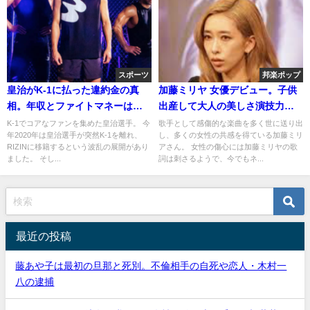
スポーツ
邦楽ポップ
皇治がK-1に払った違約金の真
加藤ミリヤ 女優デビュー。子供
相。年収とファイトマネーは高
出産して大人の美しさ演技力も
額？(ｽﾎﾟﾝｻｰ)
UP！
K-1でコアなファンを集めた皇治選手。 今
歌手として感傷的な楽曲を多く世に送り出
年2020年は皇治選手が突然K-1を離れ、
し、多くの女性の共感を得ている加藤ミリ
RIZINに移籍するという波乱の展開があり
アさん。 女性の傷心には加藤ミリヤの歌
ました。 そし...
詞は刺さるようで、今でもネ...
最近の投稿
藤あや子は最初の旦那と死別。不倫相手の自死や恋人・木村一
八の逮捕