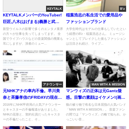
KEYTALK
B'z
KEYTALKメンバーのYouTuber!
稲葉浩志の私生活での愛用品や
巨匠,八木(はげまる)義勝と武正
ファッションブランド
は?
新型ウイルスの影響で多くのエンタメ業界
大学生時代はモデルの仕事もしていたとい
の方々が仕事を失ってしまってます。 全
う経歴のB’z・稲葉浩志さん。 ミュージシ
国でライブハウスなどの音楽関係の廃業も
ャンとしてブレイクした後もファッション
耳にしますが、演者のミュー...
は注目され続け、ライブ...
アナウンサー
MAN WITH A MISSION
元NHKアナの車内不倫。早川美
マンウィズの正体は元Gantz疑
奈と斉藤孝信のFRIDAYの現在と
惑。目撃の素顔はイケメン!(画
その後
像)
2016年にNHK甲府局の人気アナウンサー
狼の被り物で有名な日本屈指の人気バンド
とキャスターの不倫報道がありました。
「MAN WITH A MISSION」。 音楽ファン
NHKの花形と、契約社員だったキャスタ
の間では「マンウィズ」の略で知られ、か
ーの不倫だったこと、そ...
っこいい音...