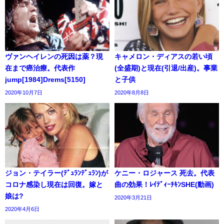
ヴァンヘイレンの死因は薬？現
キャメロン・ディアスの若い頃
在まで癌治療。代表作
(全盛期)と現在(引退/出産)。事業
jump[1984]Drems[5150]
と子供
2020年10月7日
2020年8月8日
ジョン・テイラー(ﾃﾞｭﾗﾝﾃﾞｭﾗﾝ)が
ケニー・ロジャース 死去。代表
コロナ感染し現在は回復。嫁と
曲の効果！ﾚｲﾃﾞｨｰﾁｷﾝSHE(動画)
娘は?
2020年3月21日
2020年4月6日