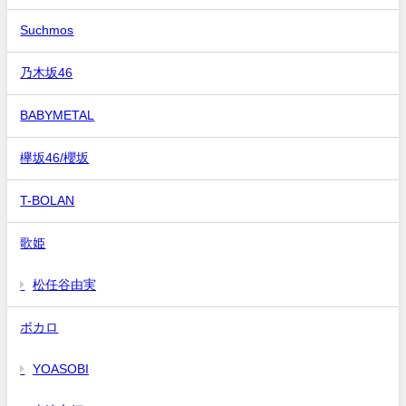
Suchmos
乃木坂46
BABYMETAL
欅坂46/櫻坂
T-BOLAN
歌姫
松任谷由実
ボカロ
YOASOBI