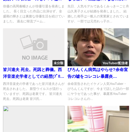
奪[画像
家(画像)
俳優の高岡奏輔さんが俳優引退を発表しま
先日、人気モデルであるくみっきーごと舟
した。 長く目立った作品に出演せず、全
山久美子さんが結婚を発表しました。 結
盛期の輝きとは裏腹な俳優生活を続けてい
婚した相手は一般人の実業家とされていま
ました。 過去に韓流ブーム...
すが、一部では元売れっ子ホ...
未分類
YouTuber/配信者
皆川達夫 死去。死因と葬儀。西
ぴろんくん病気はやらせ?余命宣
洋音楽史学者としての経歴(ﾌﾟﾛﾌｨ
告の嘘をコレコレ暴露炎
ｰﾙ)
上!PayPay返金と30万の女
西洋音楽史の学者であった皆川達夫さんが
余命宣告されたイケメン人気YouTuber・
死去されました。 新型ウイルスが流行っ
ぴろんくんですが、今まで話した話の一部
ていますが、死因は老衰です。 皆川達夫
にヤラセであった事が、暴露系YouTuber
死去。死因は老衰 皆川氏...
コレコレさんの...