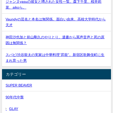
ジャンヌyasuの彼女と噂された女性一覧。森下千里、桜井莉
菜、aikoら。
Vaundyの芸名と本名は無関係。面白い由来。高校大学時代から
天才
神田沙也加と前山剛久のやりとり。遺書から罵声音声と死の原
因は無関係？
スパビ/渋谷龍太の実家は中華料理”昇龍”。新宿区歌舞伎町に生
まれ育った男
カテゴリー
SUPER BEAVER
90年代中盤
GLAY