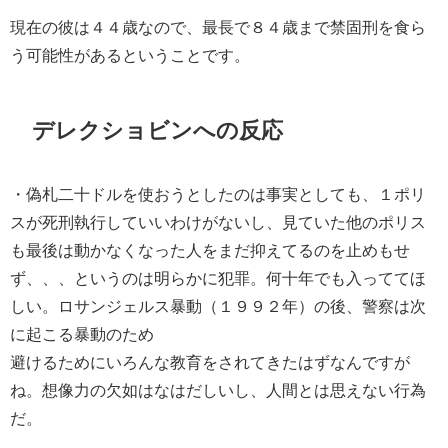
現在の彼は４４歳なので、最長で８４歳まで禁固刑を食ら
う可能性があるということです。
デレクショビンへの反応
・
偽札二十ドルを使おうとしたのは事実としても、１ポリ
スが死刑執行していいわけがないし、見ていた他のポリス
も最後は動かなくなった人をまだ抑えてるのを
止めもせ
ず、、、というのは明らかに犯罪。何十年でも入っててほ
しい。
ロサンジェルス暴動（１９９２年）の後、警察は次
に起こる暴動のため
避けるためにいろんな教育をされてきたはず
なんですが
ね。想像力の欠如はなはだしいし、人間とは思えない行為
だ。