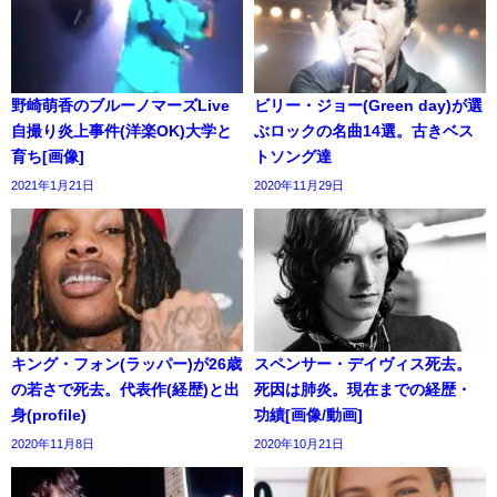
野崎萌香のブルーノマーズLive
ビリー・ジョー(Green day)が選
自撮り炎上事件(洋楽OK)大学と
ぶロックの名曲14選。古きベス
育ち[画像]
トソング達
2021年1月21日
2020年11月29日
キング・フォン(ラッパー)が26歳
スペンサー・デイヴィス死去。
の若さで死去。代表作(経歴)と出
死因は肺炎。現在までの経歴・
身(profile)
功績[画像/動画]
2020年11月8日
2020年10月21日