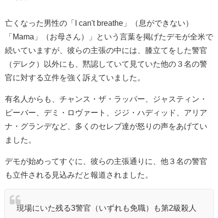
亡くなった男性の
「I can't breathe」（息ができない）
「Mama」（お母さん）」という言葉を掲げたデモが全米で
続いていますが、彼らの主張の中には、膝立てをした警官
（デレク）以外
にも、黙認していて見ていた他の３名の警
官に対する立件を強く訴えていました。
有名人からも、チャンス・ザ・ラッパー、ジャスティン・
ビーバー、デミ・ロヴァート、ジジ・ハディッド、アリア
ナ・グランデなど、多くのセレブ達が怒りの声をあげてい
ました。
デモが始めってすぐに、彼らの主張通りに、他３名の警官
も立件される見込みだと報道されました。
現場にいた残る3警官（いずれも免職）も第2級殺人