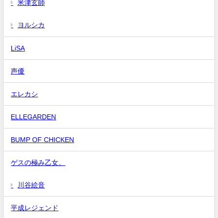
米津玄師
ヨルシカ
LiSA
声優
エレカシ
ELLEGARDEN
BUMP OF CHICKEN
ゲスの極み乙女。
川谷絵音
平成レジェンド