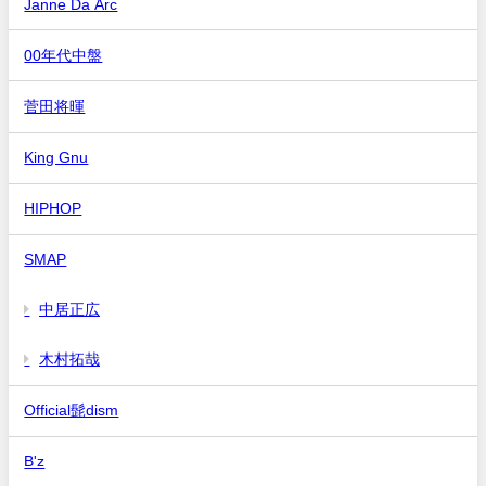
Janne Da Arc
00年代中盤
菅田将暉
King Gnu
HIPHOP
SMAP
中居正広
木村拓哉
Official髭dism
B'z