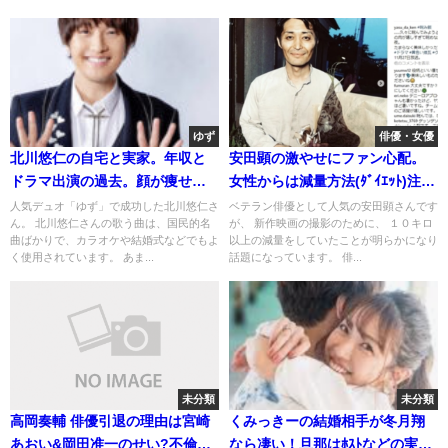
ゆず
俳優・女優
北川悠仁の自宅と実家。年収と
安田顕の激やせにファン心配。
ドラマ出演の過去。顔が痩せた
女性からは減量方法(ﾀﾞｲｴｯﾄ)注目
のは病気?
が！(画像)
人気デュオ「ゆず」で成功した北川悠仁さ
ベテラン俳優として人気の安田顕さんです
ん。 北川悠仁さんの歌う曲は、国民的名
が、 新作映画の撮影のために、 １０キロ
曲ばかりで、カラオケや結婚式などでもよ
以上の減量をしていたことが明らかになり
く使用されています。 あま...
話題になっています。 俳...
未分類
未分類
高岡奏輔 俳優引退の理由は宮崎
くみっきーの結婚相手が冬月翔
あおい&岡田准一のせい?不倫略
なら凄い！旦那はﾎｽﾄなどの実業