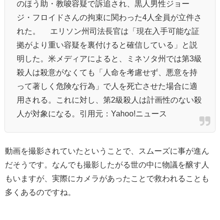
のほう助・教唆容疑で訴追され、黒人男性ジョー
ジ・フロイドさんの拘束に関わった4人全員が立件さ
れた。 エリソン州司法長官は「現在入手可能な証
拠がより重い容疑を裏付けると確信している」と説
明した。米メディアによると、ミネソタ州では第3級
殺人は殺意がなくても「人命を考慮せず、悪意を持
って著しく危険な行為」で人を死亡させた場合に適
用される。これに対し、第2級殺人は計画性のない殺
人が対象になる。引用元：Yahoo!ニュース
動画を撮影されていたということで、スムーズに事が進ん
だそうです。なんでも撮影したがる世の中に物議を醸す人
もいますが、実際にカメラがあったことで救われることも
多くあるのですね。