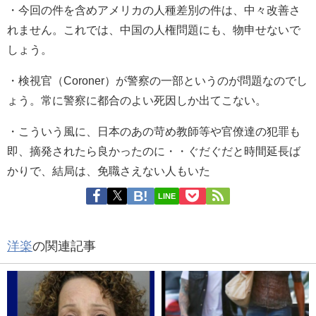
・
今回の件を含めアメリカの人種差別の件は、中々改善さ
れません。これでは、中国の人権問題にも、物申せないで
しょう。
・
検視官（Coroner）が警察の一部というのが問題なのでし
ょう。
常に警察に都合のよい死因しか出てこない。
・
こういう風に、日本のあの苛め教師等や官僚達の犯罪も
即、摘発されたら良かったのに・・
ぐだぐだと時間延長ば
かりで、結局は、免職さえない人もいた
LINE
洋楽
の関連記事