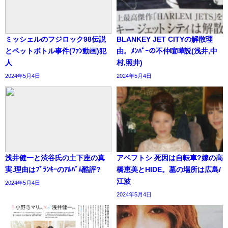
ミッシェルのフジロック98伝説
BLANKEY JET CITYの解散理
とペットボトル事件(ﾌｧﾝ動画)犯
由。ﾒﾝﾊﾞｰの不仲喧嘩説(浅井,中
人
村,照井)
2024年5月4日
2024年5月4日
浅井健一と渋谷氏の土下座の真
アベフトシ 死因は自転車?嫁の高
実.理由はﾌﾞﾗﾝｷｰのｱﾙﾊﾞﾑ酷評?
橋恵美とHIDE。墓の場所は広島/
江波
2024年5月4日
2024年5月4日