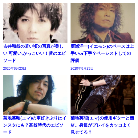
吉井和哉の若い頃の写真が美し
廣瀬洋一(イエモン)のベースは上
い,可愛い,かっこいい！昔のエピ
手いor下手？ベーシストしての
ソード
評価
2020年8月23日
2020年8月23日
菊地英昭(エマ)の車好きぶりはイ
菊地英昭(エマ)の使用ギターと機
ンスタにも？高校時代のエピソ
材。身長がプレイをカッコよく
ード
見せてる？