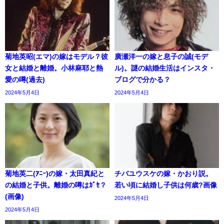
菊地英昭(エマ)の嫁はモデル？彼
廣瀬洋一の嫁と息子の誠(モデ
女と結婚と離婚。小林麻耶と熱
ル)。謎の結婚生活はインスタ・
愛の噂(過去)
ブログで分かる？
2024年5月4日
2024年5月4日
菊地英二(ｱﾆｰ)の嫁・太田真紀と
チバユウスケの嫁・かおり説。
の結婚と子供。離婚の噂はｶﾞｾ？
若い頃に結婚し子供は何歳?画像
(画像)
2024年5月4日
2024年5月4日