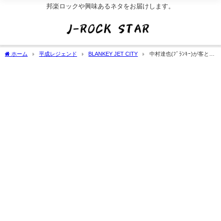
邦楽ロックや興味あるネタをお届けします。
ホーム
平成レジェンド
BLANKEY JET CITY
中村達也(ﾌﾞﾗﾝｷｰ)が客と喧
嘩し逮捕(ﾌｧﾝの反応)嫁と子供の現在