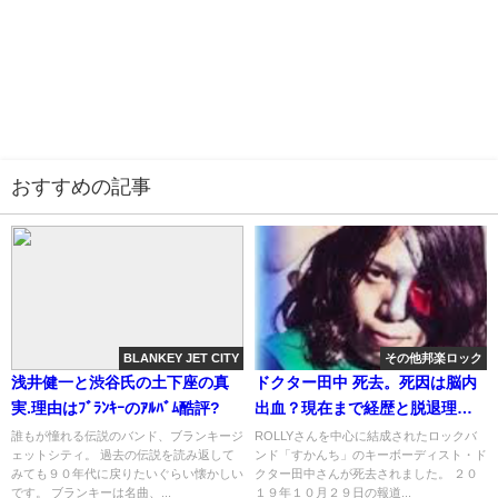
おすすめの記事
BLANKEY JET CITY
その他邦楽ロック
浅井健一と渋谷氏の土下座の真
ドクター田中 死去。死因は脳内
実.理由はﾌﾞﾗﾝｷｰのｱﾙﾊﾞﾑ酷評?
出血？現在まで経歴と脱退理由
(画像)
誰もが憧れる伝説のバンド、ブランキージ
ROLLYさんを中心に結成されたロックバ
ェットシティ。 過去の伝説を読み返して
ンド「すかんち」のキーボーディスト・ド
みても９０年代に戻りたいぐらい懐かしい
クター田中さんが死去されました。 ２０
です。 ブランキーは名曲、...
１９年１０月２９日の報道...