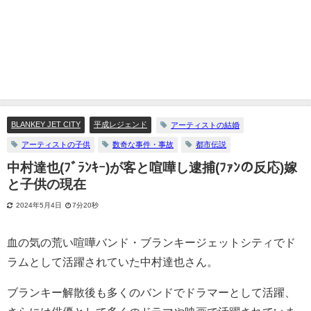
BLANKEY JET CITY
平成レジェンド
アーティストの結婚
アーティストの子供
数奇な事件・事故
都市伝説
中村達也(ﾌﾞﾗﾝｷｰ)が客と喧嘩し逮捕(ﾌｧﾝの反応)嫁
と子供の現在
2024年5月4日
7分20秒
血の気の荒い喧嘩バンド・ブランキージェットシティでド
ラムとして活躍されていた中村達也さん。
ブランキー解散後も多くのバンドでドラマーとして活躍、