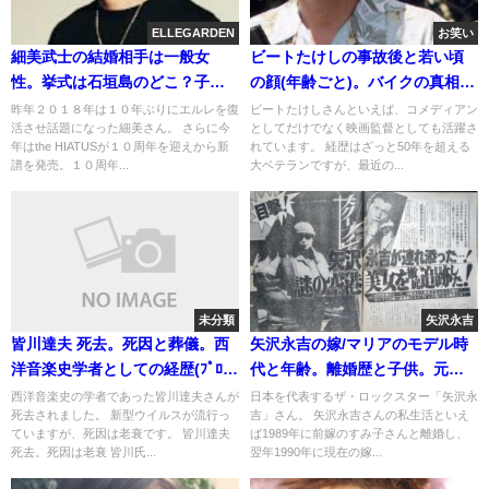
ELLEGARDEN
お笑い
細美武士の結婚相手は一般女
ビートたけしの事故後と若い頃
性。挙式は石垣島のどこ？子供
の顔(年齢ごと)。バイクの真相と
と出席者(画像)
昔の相方/きよし
昨年２０１８年は１０年ぶりにエルレを復
ビートたけしさんといえば、コメディアン
活させ話題になった細美さん。 さらに今
としてだけでなく映画監督としても活躍さ
年はthe HIATUSが１０周年を迎えから新
れています。 経歴はざっと50年を超える
譜を発売。１０周年...
大ベテランですが、最近の...
未分類
矢沢永吉
皆川達夫 死去。死因と葬儀。西
矢沢永吉の嫁/マリアのモデル時
洋音楽史学者としての経歴(ﾌﾟﾛﾌｨ
代と年齢。離婚歴と子供。元旦
ｰﾙ)
那は熊谷登喜夫
西洋音楽史の学者であった皆川達夫さんが
日本を代表するザ・ロックスター「矢沢永
死去されました。 新型ウイルスが流行っ
吉」さん。 矢沢永吉さんの私生活といえ
ていますが、死因は老衰です。 皆川達夫
ば1989年に前嫁のすみ子さんと離婚し、
死去。死因は老衰 皆川氏...
翌年1990年に現在の嫁...