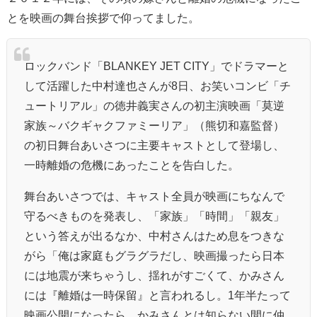
とを映画の舞台挨拶で仰ってました。
ロックバンド「BLANKEY JET CITY」でドラマーと
して活躍した中村達也さんが8日、お笑いコンビ「チ
ュートリアル」の徳井義実さんの初主演映画「莫逆
家族～バクギャクファミーリア」（熊切和嘉監督）
の初日舞台あいさつに主要キャストとして登場し、
一時離婚の危機にあったことを告白した。
舞台あいさつでは、キャスト全員が映画にちなんで
守るべきものを発表し、「家族」「時間」「親友」
という答えが出るなか、中村さんはため息をつきな
がら「俺は家庭もグラグラだし、映画撮ったら日本
には地震が来ちゃうし、揺れがすごくて、かみさん
には『離婚は一時保留』と言われるし。1年半たって
映画公開になったら、かみさんとは知らない間に仲