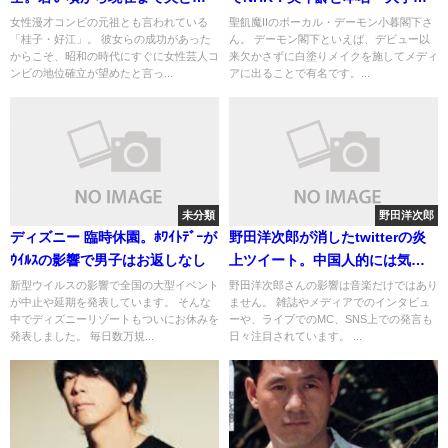
供の存在
メイクは姉の影響?
女性漫才コンビの元祖とも言われている
聖飢魔IIのボーカル・デーモン小暮閣下さ
「桂子・好江」。 彼女らの成功があった
ん。 デーモン閣下といえば、デビュー以
からこそ、昭和の時代にすぐに女性芸人コ
来欠かさずに白塗りメイクを施してメディ
ンビの地位確立が望めたと言っ...
アに出ることで有名です。...
未分類
野田洋次郎
ディズニー 臨時休園。ﾎﾜｲﾄﾃﾞｰが
野田洋次郎が消したtwitterの炎
ｳｲﾙｽの影響で男子はお返しなし
上ツイート。中国人的には気分
が悪い？
新型ウイルスの影響で全国の大型イベント
野田洋次郎さんの影響は音楽だけではあり
が中止や延期を発表しています。 そんな
ません。 雑誌やメディアでのインタビュ
中でディズニーリゾートもついにお休みを
ーや、ライブでのMC、SNS上での発言も
発表しました。 毎日数万規...
日々注目されています。 ...