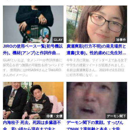
GLAY
珍事件
JIROの使用ベース一覧(初号機以
廣瀬爽彩(行方不明)の発見場所と
外)。機材(アンプ)と作詞作曲の
遺書(文春)。性的虐めに先生対
評価。下手or上手
応?
GLAYといえば、全メンバーが作詞作曲に
今年２月に突如、ツイッター上である女子
探究心を持つ無限の可能性を持つバンドで
中学生の捜索ツイートが拡散されました。
す。 世間的にはHISASHIさんとTAKURO
名前は廣瀬爽彩さん。 2021年の2月23日
さんのイメージ...
に行方不明になり、...
俳優・女優
デーモン閣下
内海桂子 死去。死因は多臓器不
デーモン閣下の素顔。すっぴん
全。若い頃から現在まで夫と子
でNHK？実年齢と本名・大学。