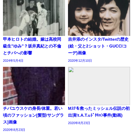
甲本ヒロトの結婚。嫁は高校同
吉井添のインスタ/Twitterの歴史
級生”ゆみ”？坂井真紀との不倫
(絵・父と2ショット・GUCCIコ
とチバへの影響
ーデ)画像
2024年5月4日
2020年12月10日
チバユウスケの身長/体重。若い
Mｽﾃを救ったミッシェル伝説の初
頃のファッション[髪型/サングラ
出演!t.A.T.uﾄﾞﾀｷｬﾝ事件(動画)
ス]画像
2020年8月23日
2020年8月23日