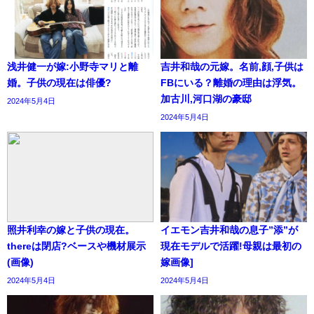
浅井健一が嫁:小野寺マリと離
吉井和哉の元嫁。名前,顔,子供は
婚。子供の現在は俳優?
FBにいる？離婚の理由は浮気。
加古川,河口湖の豪邸
2024年5月4日
2024年5月4日
照井利幸の嫁と子供の現在。
イエモン吉井和哉の息子”添”が
thereは閉店?ベースや機材展示
現在モデルで活躍!母親は最初の
(画像)
嫁画像]
2024年5月4日
2024年5月4日