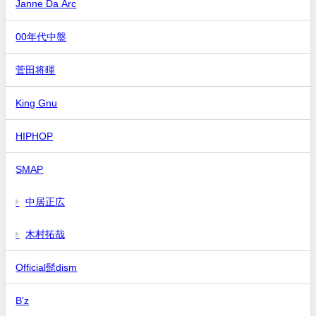
Janne Da Arc
00年代中盤
菅田将暉
King Gnu
HIPHOP
SMAP
中居正広
木村拓哉
Official髭dism
B'z