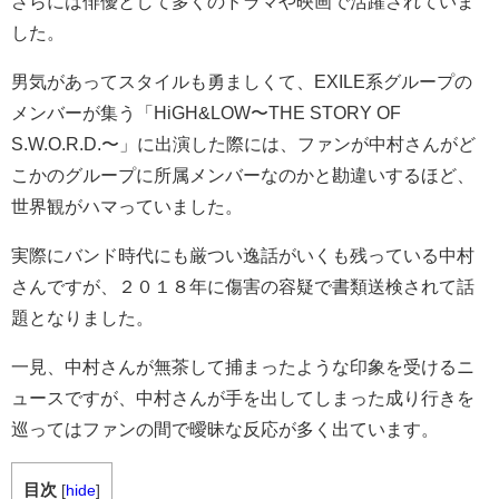
さらには俳優として多くのドラマや映画で活躍されていま
した。
男気があってスタイルも勇ましくて、EXILE系グループの
メンバーが集う「HiGH&LOW〜THE STORY OF
S.W.O.R.D.〜」に出演した際には、ファンが中村さんがど
こかのグループに所属メンバーなのかと勘違いするほど、
世界観がハマっていました。
実際にバンド時代にも厳つい逸話がいくも残っている中村
さんですが、２０１８年に傷害の容疑で書類送検されて話
題となりました。
一見、中村さんが無茶して捕まったような印象を受けるニ
ュースですが、中村さんが手を出してしまった成り行きを
巡ってはファンの間で曖昧な反応が多く出ています。
目次
[
hide
]