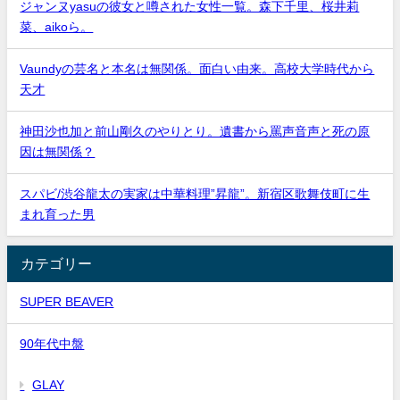
ジャンヌyasuの彼女と噂された女性一覧。森下千里、桜井莉
菜、aikoら。
Vaundyの芸名と本名は無関係。面白い由来。高校大学時代から
天才
神田沙也加と前山剛久のやりとり。遺書から罵声音声と死の原
因は無関係？
スパビ/渋谷龍太の実家は中華料理”昇龍”。新宿区歌舞伎町に生
まれ育った男
カテゴリー
SUPER BEAVER
90年代中盤
GLAY