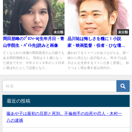
未分類
未分類
岡田朋峰のﾌﾟﾛﾌｨｰﾙ[生年月日・青
品川祐は悔しさを糧に！小説
山学院生・ﾊﾞｲﾄ先]読みと画像
家・映画監督・役者・ひな壇芸
人として
亡くなられた俳優の岡田真澄さんの娘でも
嫌われてるイメージがありながらも、第一
ある岡田朋峰さん。 現在は２１歳になっ
線から消えない品川祐さん。 昨今では品
た彼女ですが、今年２０１９年のミス日本
川さんを支持するファンが多く登場し、粘
に選ばれたとして話題となり...
りつよく我を通す姿は現代の...
最近の投稿
藤あや子は最初の旦那と死別。不倫相手の自死や恋人・木村一
八の逮捕