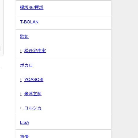
欅坂46/櫻坂
T-BOLAN
歌姫
松任谷由実
ボカロ
て
YOASOBI
米津玄師
ヨルシカ
LiSA
声優