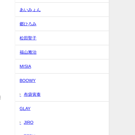
あいみょん
郷ひろみ
松田聖子
福山雅治
、
り
MISIA
BOOWY
布袋寅泰
情
GLAY
JIRO
と