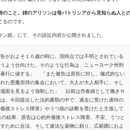
時のこと。
姉のアリソンは母パトリシアから見知らぬ人と
てるのです。
サン紙」にて、その訴訟内容が公開されました。
原告がおよそ１０歳の時に、現時点では不明とされている
行うよう仕向けた。そのような行為は、ニューヨーク州刑
的暴行に値する」 「また被告は原告に対し、儀式的ない
われた悪魔崇拝の集会において、大人が大人相手に、そし
う場面を見るよう強制した」 以前は売春婦として働きＨ
ンは、今回提出した法的書類の中で、過去に受けた虐待の
外傷後ストレス障害）やうつ病の診断を受けたと主張して
去の結果、原告は心的外傷後ストレス障害、不安、うつと
消すために合法、そして違法な薬物に頼り、広範囲におよ