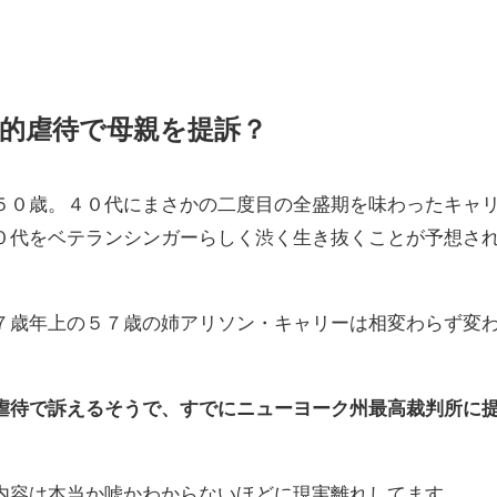
的虐待で母親を提訴？
５０歳。４０代にまさかの二度目の全盛期を味わったキャ
０代をベテランシンガーらしく渋く生き抜くことが予想さ
７歳年上の５７歳の
姉アリソン・キャリーは相変わらず変
虐待で訴えるそうで、すでにニューヨーク州最高裁判所に
内容は本当か嘘かわからないほどに現実離れしてます。