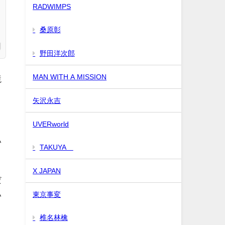
RADWIMPS
桑原彰
野田洋次郎
MAN WITH A MISSION
境
矢沢永吉
UVERworld
い
TAKUYA∞
X JAPAN
だ
い
東京事変
椎名林檎