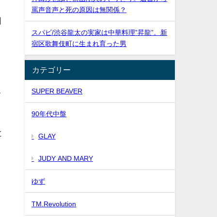
罵声音声と死の原因は無関係？
明
スパビ/渋谷龍太の実家は中華料理”昇龍”。新
宿区歌舞伎町に生まれ育った男
カテゴリー
SUPER BEAVER
て
90年代中盤
と
GLAY
JUDY AND MARY
ゆず
TM.Revolution