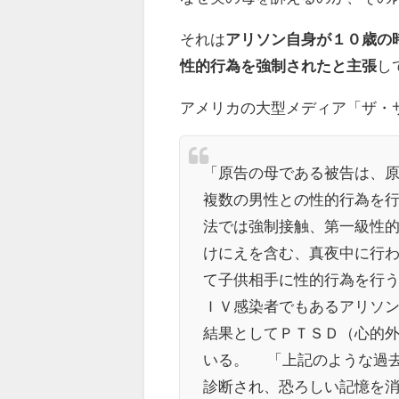
それは
アリソン自身が１０歳の
性的行為を強制されたと主張
し
アメリカの大型メディア「ザ・
「原告の母である被告は、
複数の男性との性的行為を
法では強制接触、第一級性
けにえを含む、真夜中に行
て子供相手に性的行為を行
ＩＶ感染者でもあるアリソ
結果としてＰＴＳＤ（心的
いる。 「上記のような過
診断され、恐ろしい記憶を