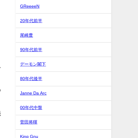
GReeeeN
20年代前半
尾崎豊
90年代前半
リ
デーモン閣下
れ
80年代後半
わ
Janne Da Arc
00年代中盤
提
菅田将暉
King Gnu