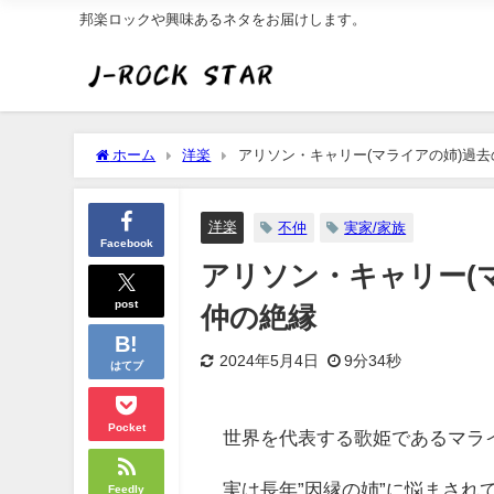
邦楽ロックや興味あるネタをお届けします。
ホーム
洋楽
アリソン・キャリー(マライアの姉)過去
洋楽
不仲
実家/家族
Facebook
アリソン・キャリー(
post
仲の絶縁
2024年5月4日
9分34秒
はてブ
Pocket
世界を代表する歌姫であるマラ
実は長年”因縁の姉”に悩まされ
Feedly