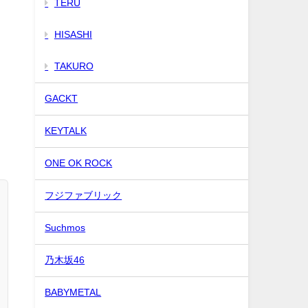
TERU
HISASHI
TAKURO
GACKT
KEYTALK
ONE OK ROCK
フジファブリック
Suchmos
乃木坂46
BABYMETAL