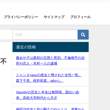
プライバシーポリシー
サイトマップ
プロフィール
最近の投稿
藤あや子は最初の旦那と死別。不倫相手の自
と不
死や恋人・木村一八の逮捕
ジャンヌyasuの彼女と噂された女性一覧。
森下千里、桜井莉菜、aikoら。
Vaundyの芸名と本名は無関係。面白い由
来。高校大学時代から天才
神田沙也加と前山剛久のやりとり。遺書から