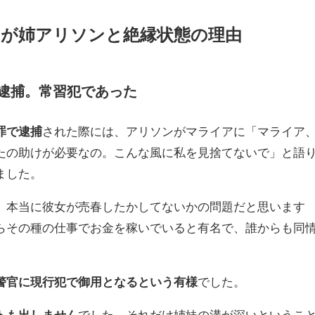
が姉アリソンと絶縁状態の理由
逮捕。常習犯であった
罪で逮捕
された際には、アリソンがマライアに「マライア
たの助けが必要なの。こんな風に私を見捨てないで」と語
ました。
、本当に彼女が売春したかしてないかの問題だと思います
らその種の仕事でお金を稼いでいると有名で、誰からも同
警官に現行犯で御用となるという有様
でした。
トも出しません
でした。それだけ姉妹の溝が深いというこ