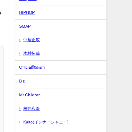
HIPHOP
の
SMAP
中居正広
木村拓哉
Official髭dism
B'z
Mr.Children
桜井和寿
Kaito(インナージャニー)