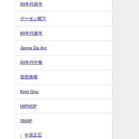
90年代前半
デーモン閣下
80年代後半
Janne Da Arc
00年代中盤
菅田将暉
King Gnu
HIPHOP
SMAP
中居正広