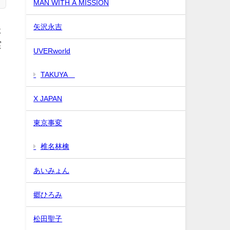
MAN WITH A MISSION
矢沢永吉
た
実
UVERworld
TAKUYA∞
X JAPAN
東京事変
椎名林檎
あいみょん
郷ひろみ
松田聖子