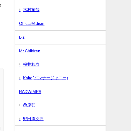
の
木村拓哉
Official髭dism
て
B'z
う
Mr.Children
桜井和寿
Kaito(インナージャニー)
RADWIMPS
桑原彰
野田洋次郎