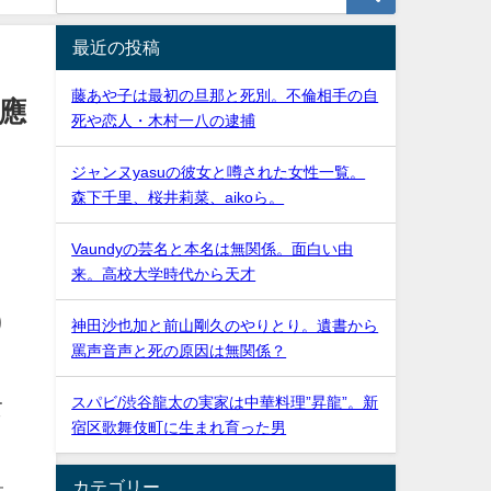
最近の投稿
藤あや子は最初の旦那と死別。不倫相手の自
應
死や恋人・木村一八の逮捕
ジャンヌyasuの彼女と噂された女性一覧。
森下千里、桜井莉菜、aikoら。
Vaundyの芸名と本名は無関係。面白い由
来。高校大学時代から天才
り
神田沙也加と前山剛久のやりとり。遺書から
罵声音声と死の原因は無関係？
スパビ/渋谷龍太の実家は中華料理”昇龍”。新
て
宿区歌舞伎町に生まれ育った男
カテゴリー