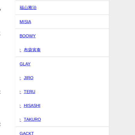
福山雅治
や
MISIA
に
BOOWY
布袋寅泰
GLAY
JIRO
最
TERU
HISASHI
TAKURO
映
GACKT