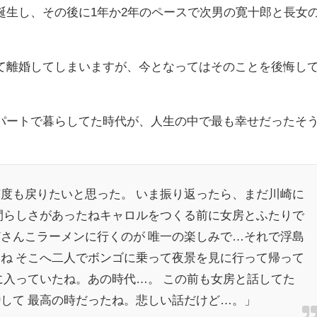
誕生し、その後に1年か2年のペースで次男の
寛十郎と長女
て離婚してしまいますが、今となってはそのことを後悔し
パートで暮らしてた時代が、人生の中で最も幸せだったそ
度も戻りたいと思った。 いま振り返ったら、まだ川崎に
間らしさがあったねキャロルをつくる前に女房とふたりで
さんこラーメンに行くのが 唯一の楽しみで…それで浮島
ね そこへ二人でボンゴに乗って夜景を見に行って帰って
に入っていたね。あの時代…。 この前も女房と話してた
して 最高の時だったね。悲しい話だけど…。」