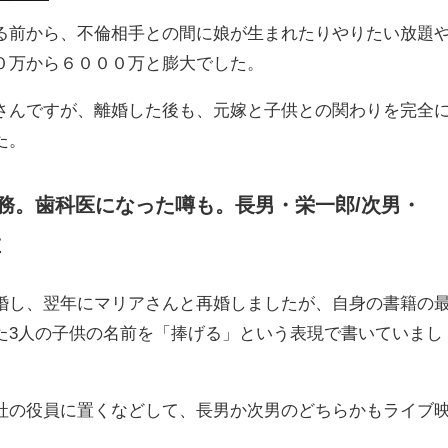
る前から、不倫相手との間に娘が生まれたりやりたい放題
０万から６０００万と膨大でした。
さんですが、離婚した後も、元嫁と子供との関わりを完全
た。
務。歯科医になった噂も。
長男・栄一郎/
次男・
在
婚し、翌年にマリアさんと再婚しましたが、自身の書籍の
た3人の子供の名前を「捧げる」という表現で書いていまし
社の役員に置くなどして、長男か次男のどちらかもライブ
。