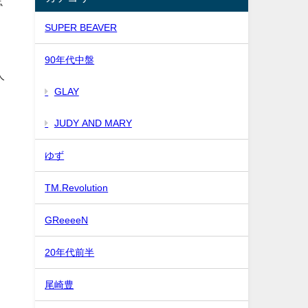
忘
SUPER BEAVER
90年代中盤
人
GLAY
JUDY AND MARY
ゆず
TM.Revolution
GReeeeN
20年代前半
尾崎豊