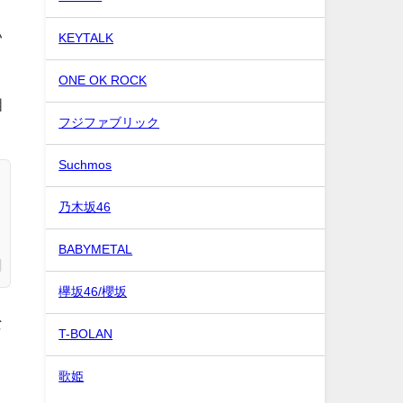
い
KEYTALK
ONE OK ROCK
相
フジファブリック
Suchmos
乃木坂46
BABYMETAL
欅坂46/櫻坂
な
T-BOLAN
歌姫