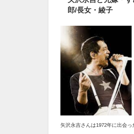
郎/
長女・綾子
矢沢永吉さんは1972年に出会