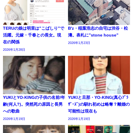
TERUの娘は明里は”こばしり”で
B'z・稲葉浩志の自宅は渋谷・松
活躍。元嫁・千春との長女。現
濤。表札に”stone house”
在の関係
2026年1月23日
2026年1月28日
YUKIとYO-KINGの子供の名前/年
YUKIと旦那・YO-KING(真心ﾌﾞﾗ
齢(何人?)。突然死の原因と長男
ｻﾞｰｽﾞ)の馴れ初めは略奪？離婚の
への歌曲
可能性は現在も
2026年1月19日
2026年1月19日