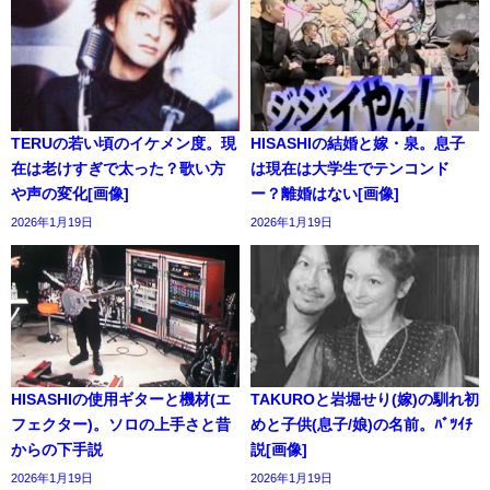
TERUの若い頃のイケメン度。現
HISASHIの結婚と嫁・泉。息子
在は老けすぎで太った？歌い方
は現在は大学生でテンコンド
や声の変化[画像]
ー？離婚はない[画像]
2026年1月19日
2026年1月19日
HISASHIの使用ギターと機材(エ
TAKUROと岩堀せり(嫁)の馴れ初
フェクター)。ソロの上手さと昔
めと子供(息子/娘)の名前。ﾊﾞﾂｲﾁ
からの下手説
説[画像]
2026年1月19日
2026年1月19日