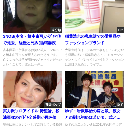
未分類
B'z
SNOB(本名・橋本由可)がｼﾞｬﾏｲｶ
稲葉浩志の私生活での愛用品や
で死去。経歴と死因(循環器疾患)
ファッションブランド
顔画像
吉本興業に所属するお笑い芸人・SNOBご
大学生時代はモデルの仕事もしていたとい
と橋本由可さんが死去されたそうです。
う経歴のB’z・稲葉浩志さん。 ミュージシ
亡くなった場所が海外のジャマイカだった
ャンとしてブレイクした後もファッション
ということで、彼女は一体...
は注目され続け、ライブ...
邦楽ポップ
ゆず
実力派ソロアイドル 待望論。松
ゆず・岩沢厚治の嫁と娘。彼女
浦亜弥のｱｲﾄﾞﾙ全盛期が再評価
との馴れ初めは若い頃。式と指
輪と自宅
現在は主にタレントして活躍している松浦
ゆずのお二人といえば2011年の同年にデ