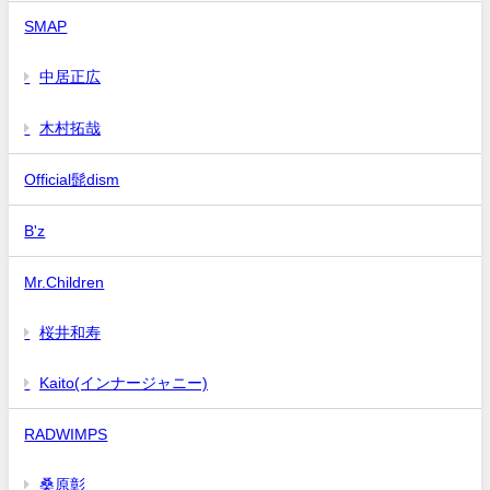
SMAP
中居正広
木村拓哉
Official髭dism
B'z
Mr.Children
桜井和寿
Kaito(インナージャニー)
RADWIMPS
桑原彰