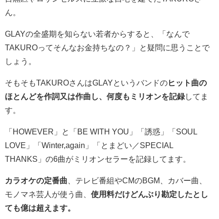
ん。
GLAYの全盛期を知らない若者からすると、「なんで
TAKUROってそんなお金持ちなの？」と疑問に思うことで
しょう。
そもそもTAKUROさんはGLAYというバンドの
ヒット曲の
ほとんどを作詞又は作曲し、何度もミリオンを記録
してま
す。
「
HOWEVER
」と「
BE WITH YOU
」「
誘惑
」「
SOUL
LOVE
」「
Winter,again
」「
とまどい／SPECIAL
THANKS
」の6曲がミリオンセラーを記録してます。
カラオケの定番曲
、テレビ番組やCMのBGM、カバー曲、
モノマネ芸人が使う曲、
使用料だけどんぶり勘定したとし
ても億は超えます。