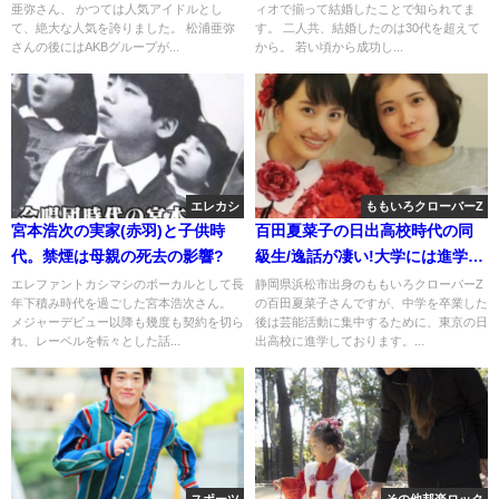
亜弥さん、 かつては人気アイドルとし
ィオで揃って結婚したことで知られてま
て、絶大な人気を誇りました。 松浦亜弥
す。 二人共、結婚したのは30代を超えて
さんの後にはAKBグループが...
から。 若い頃から成功し...
エレカシ
ももいろクローバーZ
宮本浩次の実家(赤羽)と子供時
百田夏菜子の日出高校時代の同
代。禁煙は母親の死去の影響?
級生/逸話が凄い!大学には進学せ
ず[画像]
エレファントカシマシのボーカルとして長
静岡県浜松市出身のももいろクローバーZ
年下積み時代を過ごした宮本浩次さん。
の百田夏菜子さんですが、中学を卒業した
メジャーデビュー以降も幾度も契約を切ら
後は芸能活動に集中するために、東京の日
れ、レーベルを転々とした話...
出高校に進学しております。...