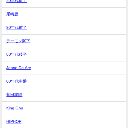
20年代前半
尾崎豊
90年代前半
デーモン閣下
80年代後半
Janne Da Arc
00年代中盤
菅田将暉
King Gnu
HIPHOP