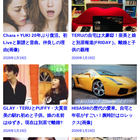
Chara＋YUKI 20年ぶり復活。初
TERUの自宅は大豪邸！亜美と娘
Liveと新譜と昔曲。仲良しの理
と別居報道(FRIDAY )。離婚と子
由(画像)
供の親権
2026年1月19日
2026年1月19日
GLAY・TERUとPUFFY・大貫亜
HISASHIの歴代の愛車。自宅と
美の馴れ初めと子供。娘の名前
年収がすごい！腕時計はロレッ
はゆずき。現在は別居で離婚?
クス[画像]
2026年1月19日
2026年1月19日