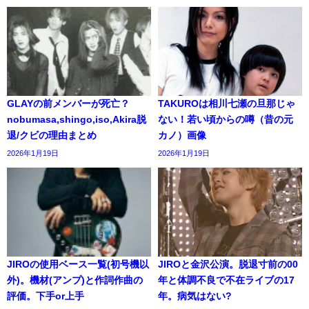
GLAYの前メンバーが死亡？
TAKUROは相川七瀬の旦那じゃ
nobumasa,shingo,iso,Akira脱
ない！若い頃からの噂（昔の元
退/クビの理由まとめ
カノ）画像
2026年1月19日
2026年1月19日
JIROの使用ベース一覧(初号機以
JIROと金沢公演。脱退寸前の00
外)。機材(アンプ)と作詞作曲の
年と体調不良で不在ライブの17
評価。下手or上手
年。病気はない?