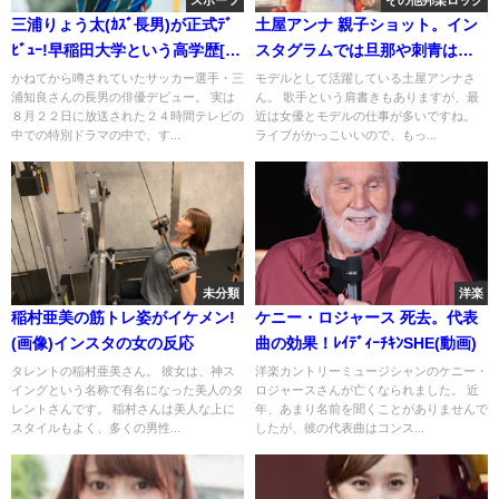
スポーツ
その他邦楽ロック
三浦りょう太(ｶｽﾞ長男)が正式ﾃﾞ
土屋アンナ 親子ショット。イン
ﾋﾞｭｰ!早稲田大学という高学歴[画
スタグラムでは旦那や刺青は無
像]
し?画像
かねてから噂されていたサッカー選手・三
モデルとして活躍している土屋アンナさ
浦知良さんの長男の俳優デビュー。 実は
ん。 歌手という肩書きもありますが、最
８月２２日に放送された２４時間テレビの
近は女優とモデルの仕事が多いですね。
中での特別ドラマの中で、す...
ライブがかっこいいので、もっ...
未分類
洋楽
稲村亜美の筋トレ姿がイケメン!
ケニー・ロジャース 死去。代表
(画像)インスタの女の反応
曲の効果！ﾚｲﾃﾞｨｰﾁｷﾝSHE(動画)
タレントの稲村亜美さん。 彼女は、神ス
洋楽カントリーミュージシャンのケニー・
イングという名称で有名になった美人のタ
ロジャースさんが亡くなられました。 近
レントさんです。 稲村さんは美人な上に
年、あまり名前を聞くことがありませんで
スタイルもよく、多くの男性...
したが、彼の代表曲はコンス...