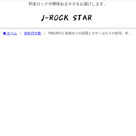
邦楽ロックや興味あるネタをお届けします。
ホーム
90年代中盤
TAKUROと岩堀せりの目黒とロサンゼルスの自宅。年収/
資産の価値観(本)