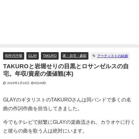
90年代中盤
GLAY
TAKURO
家・自宅・豪邸
アーティストの結婚
TAKUROと岩堀せりの目黒とロサンゼルスの自
宅。年収/資産の価値観(本)
2026年1月19日
6分46秒
GLAYのギタリストのTAKUROさんは同バンドで多くの名
曲の作詞作曲を担当してきました。
今でもテレビで頻繁にGLAYの楽曲流され、カラオケに行く
と彼らの曲を歌う人は絶対にいます。