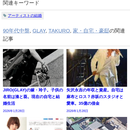
関連キーワード
アーティストの結婚
90年代中盤
,
GLAY
,
TAKURO
,
家・自宅・豪邸
の関連
記事
JIRO(GLAY)の嫁・玲子。子供の
矢沢永吉の年収と資産。自宅は
名前は湊と葵。現在の自宅と結
麻布とロス？赤坂のスタジオと
婚生活
愛車。35億の借金
2026年1月28日
2026年1月28日