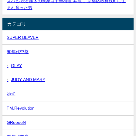
スパビ/渋谷龍太の実家は中華料理”昇龍”。新宿区歌舞伎町に生
まれ育った男
カテゴリー
SUPER BEAVER
90年代中盤
GLAY
JUDY AND MARY
ゆず
TM.Revolution
GReeeeN