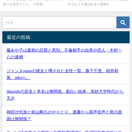
国でも有名でした。 小室哲...
今でも３０億はあると憶測さ...
最近の投稿
藤あや子は最初の旦那と死別。不倫相手の自死や恋人・木村一
八の逮捕
ジャンヌyasuの彼女と噂された女性一覧。森下千里、桜井莉
菜、aikoら。
Vaundyの芸名と本名は無関係。面白い由来。高校大学時代から
天才
神田沙也加と前山剛久のやりとり。遺書から罵声音声と死の原
因は無関係？