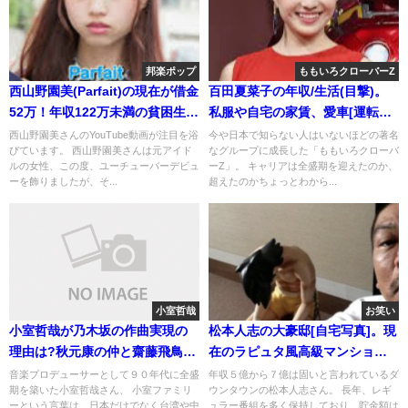
邦楽ポップ
ももいろクローバーZ
西山野園美(Parfait)の現在が借金
百田夏菜子の年収/生活(目撃)。
52万！年収122万未満の貧困生活
私服や自宅の家賃、愛車[運転免
[動画]
許なし]
西山野園美さんのYouTube動画が注目を浴
今や日本で知らない人はいないほどの著名
びています。 西山野園美さんは元アイド
なグループに成長した「ももいろクローバ
ルの女性、この度、ユーチューバーデビュ
ーZ」。 キャリアは全盛期を迎えたのか、
ーを飾りましたが、そ...
超えたのかちょっとわから...
小室哲哉
お笑い
小室哲哉が乃木坂の作曲実現の
松本人志の大豪邸[自宅写真]。現
理由は?秋元康の仲と齋藤飛鳥が
在のラピュタ風高級マンション
ファン
と旧住所
音楽プロデューサーとして９０年代に全盛
年収５億から７億は固いと言われているダ
期を築いた小室哲哉さん、 小室ファミリ
ウンタウンの松本人志さん。 長年、レギ
ーという言葉は、日本だけでなく台湾や中
ュラー番組を多く保持しており、貯金額は