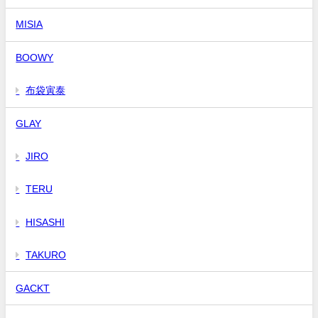
MISIA
BOOWY
布袋寅泰
GLAY
JIRO
TERU
HISASHI
TAKURO
GACKT