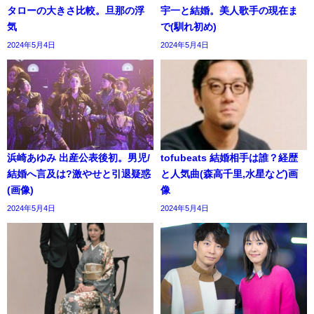
タローの大きさ比較。旦那の浮
宇一と結婚。美人歌手の現在ま
気
で(馴れ初め)
2024年5月4日
2024年5月4日
浜崎あゆみ 出産公表後初。男児/
tofubeats 結婚相手は誰？経歴
結婚へ言及は?激やせと引退疑惑
と人気曲(森高千里,水星など)画
(画像)
像
2024年5月4日
2024年5月4日