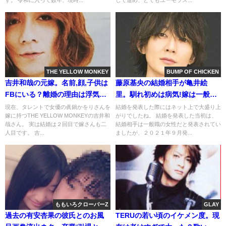
THE YELLOW MONKEY
BUMP OF CHICKEN
吉井和哉の元嫁。名前,顔,子供は
藤原基央の結婚相手が亀井絵
FBにいる？離婚の理由は浮気。
里。馴れ初めは病気!嫁は一般人
加古川,河口湖の豪邸
妊娠せず。現在がﾔﾊﾞｲ?
現在、タレントで女優の眞鍋かをりさんを
結婚を発表した際にはネット上で大盛り上
嫁に持つTHE YELLOW MONKEYの吉井和
がりでしたね。 結婚を発表した当初は、
哉さん。 実は結婚は２回目で嫁さんも二
結婚相手は一般職の女性だと発表されてい
人目です。 吉...
ましたが、２０２１年９月発...
ももいろクローバーZ
GLAY
過去の有安杏果の彼氏とのお風
TERUの若い頃のイケメン度。現