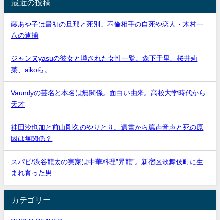
最近の投稿
藤あや子は最初の旦那と死別。不倫相手の自死や恋人・木村一
八の逮捕
ジャンヌyasuの彼女と噂された女性一覧。森下千里、桜井莉
菜、aikoら。
Vaundyの芸名と本名は無関係。面白い由来。高校大学時代から
天才
神田沙也加と前山剛久のやりとり。遺書から罵声音声と死の原
因は無関係？
スパビ/渋谷龍太の実家は中華料理”昇龍”。新宿区歌舞伎町に生
まれ育った男
カテゴリー