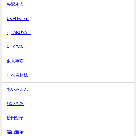
矢沢永吉
UVERworld
TAKUYA∞
X JAPAN
東京事変
椎名林檎
あいみょん
郷ひろみ
松田聖子
福山雅治