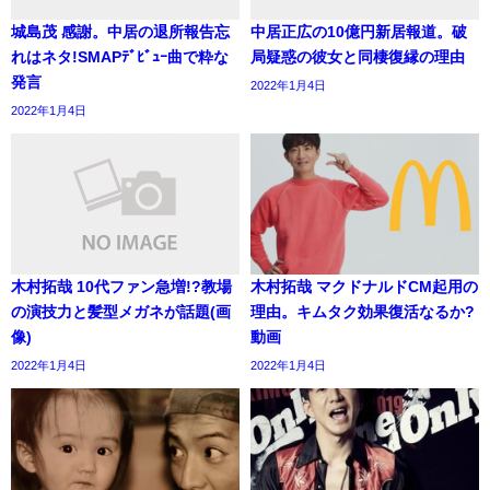
城島茂 感謝。中居の退所報告忘
中居正広の10億円新居報道。破
れはネタ!SMAPﾃﾞﾋﾞｭｰ曲で粋な
局疑惑の彼女と同棲復縁の理由
発言
2022年1月4日
2022年1月4日
木村拓哉 10代ファン急増!?教場
木村拓哉 マクドナルドCM起用の
の演技力と髪型メガネが話題(画
理由。キムタク効果復活なるか?
像)
動画
2022年1月4日
2022年1月4日