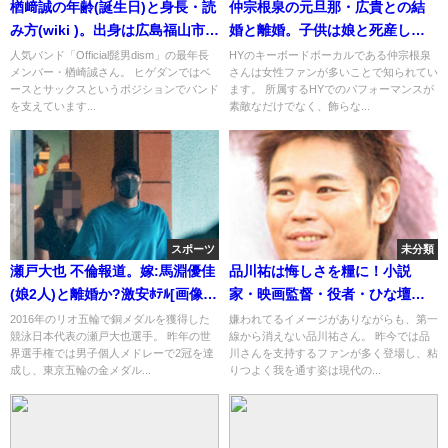
楢﨑誠の年齢(誕生日)と身長・読
仲宗根泉の元旦那・広貴との結
み方(wiki )。出身は広島福山市
婚と離婚。子供は娘と死産した
(実家の父)
息子の2人
人気バンド「Official髭男dism」の最年長
HYのキーボードボーカルである仲宗根泉
メンバー・楢崎誠さん。 ヒゲダンではベ
さんは女性ファンが多いことで知られてい
ースとサックスというポジションでバンド
ます。 所属するHYでのパフォーマンスが
を支えています...
素敵なだけでなく、飾らな...
スポーツ
未分類
瀬戸大也 不倫報道。嫁:馬淵優佳
品川祐は悔しさを糧に！小説
(娘2人)と離婚か?激安ﾎﾃﾙ[画像/
家・映画監督・役者・ひな壇芸
週刊誌]
人として
2016年のリオ五輪で銅メダルを獲得した
嫌われてるイメージがありながらも、第一
競泳日本代表の瀬戸大也選手。 昨年の世
線から消えない品川祐さん。 昨今では品
界選手権では男子個人メドレーで2冠を達
川さんを支持するファンが多く登場し、粘
成し、東京五輪の金メダル...
りつよく我を通す姿は現代の...