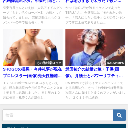
呂画像流出ネタ。卒業/引退と痩
在は老けすぎで太った？歌い方
せた理由
や声の変化[画像]
有安杏果さんといえば、人気アイドルグル
かつてはGLAYが誇るイケメンであった
ープ「ももいろクローバーZ」の緑として
TERUさん。 全盛期には「抱かれたい歌
知られていました。 芸能活動はももクロ
手」「恋人にしたい歌手」などのランキン
メンバーの中で最も長く、そ...
グで常に上位でありました...
その他邦楽ロック
RADWIMPS
SHOGOの長男・今井礼夢が現在
武田祐介の結婚と嫁・子供(画
プロレスラー(画像)先天性難聴の
像)。弁護士とパワーリフティン
障害は?
グに同姓同名
１７５RのボーカルSHOGOさんといえ
RADWIMPSが誇るイケメンベーシストで
ば、現在衆議院の今井絵里子さんと２００
ある武田祐介。 かつて独身時代は野田洋
４年５月に結婚しました。 同じ年の１０
次郎さんに負けじと多くのファンがいまし
月に長男・礼夢くんが誕生し...
た。 ２０１３年に結婚...