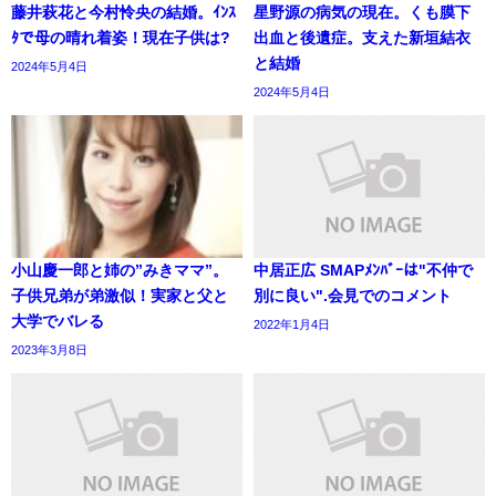
藤井萩花と今村怜央の結婚。ｲﾝｽ
星野源の病気の現在。くも膜下
ﾀで母の晴れ着姿！現在子供は?
出血と後遺症。支えた新垣結衣
と結婚
2024年5月4日
2024年5月4日
小山慶一郎と姉の”みきママ”。
中居正広 SMAPﾒﾝﾊﾞｰは"不仲で
子供兄弟が弟激似！実家と父と
別に良い".会見でのコメント
大学でバレる
2022年1月4日
2023年3月8日