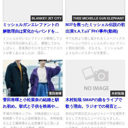
BLANKEY JET CITY
THEE MICHELLE GUN ELEPHANT
ミッシェルガンエレファントの
Mｽﾃを救ったミッシェル伝説の初
解散理由は変化からバンドを守
出演!t.A.T.uﾄﾞﾀｷｬﾝ事件(動画)
るため？
ミッシェルガンエレファントが解散して１
今でも時より蒸し返されるミュージックス
７年の月日が経ちました。 解散してから
テーションでのミッシェルガンエレファン
しばらく、音楽系のラジオなどでリクエス
ト初出演の回。 そもそも、ミッシェルの
トが多くありましたが、流石...
ようなロックスターが大衆音...
菅田将暉
木村拓哉
菅田将暉と小松菜奈の結婚と馴
木村拓哉 SMAPの曲をライブで
れ初め。挙式と子供を映画や共
歌う理由。ラジオでの発言と中
演作で妄想
居
平成の大物カップル、大物夫婦といえば、
先日は中居正広さんがジャニーズを退所す
松嶋菜々子さんと反町隆史さん、木村拓哉
るとして大きなニュースになりました。
さんと工藤静香さんを想像すると思いま
中居さんは自らの会見を自分で司会進行と
す。 令和に入って数年、現時...
して進め、とてもユーモラス...