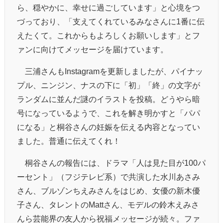
ら、穏やかに、幸せに過ごしています」と心境をつ
づっており、「支えてくれているみなさんに1番に伝
えたくて。これからもよろしくお願いします」とフ
ァンに向けてメッセージを届けています。
三浦さんもInstagramを更新しましたが、パイナッ
プル、ニンジン、ナスの下に「初」「終」の文字が
ランダムに並んだ謎のイラストを投稿。どうやら暗
号になっているようで、これを解き明かすと「パパ
になる」と桐谷さんの妊娠を伝える内容となってい
ました。普通に伝えてくれ！
桐谷さんの報告には、ドラマ「人は見た目が100パ
ーセント」（フジテレビ系）で共演した
水川あさみ
さん、ブルゾンちえみさんをはじめ、女優の
新木優
子
さん、タレントの
Matt
さん、モデルの鈴木えみさ
んら芸能界の友人から祝福メッセージが続々。ファ