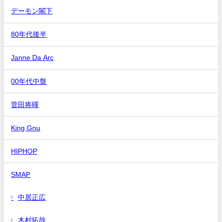
デーモン閣下
80年代後半
Janne Da Arc
00年代中盤
菅田将暉
King Gnu
HIPHOP
SMAP
中居正広
木村拓哉