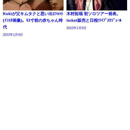
Kokiが父キムタクと思い出2ｼｮｯﾄ
木村拓哉 初ソロツアー発表。
(ｲﾝｽﾀ画像)。ｷｽ寸前の赤ちゃん時
ticket販売と日程/ﾗｲﾌﾞｽｹｼﾞｭｰﾙ
代
2022年1月4日
2022年1月4日