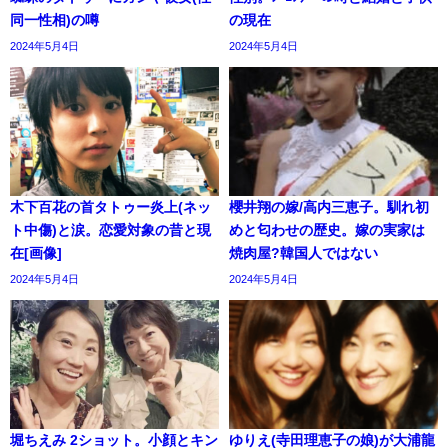
同一性相)の噂
の現在
2024年5月4日
2024年5月4日
木下百花の首タトゥー炎上(ネッ
櫻井翔の嫁/高内三恵子。馴れ初
ト中傷)と涙。恋愛対象の昔と現
めと匂わせの歴史。嫁の実家は
在[画像]
焼肉屋?韓国人ではない
2024年5月4日
2024年5月4日
堀ちえみ 2ショット。小顔とキン
ゆりえ(寺田理恵子の娘)が大浦龍