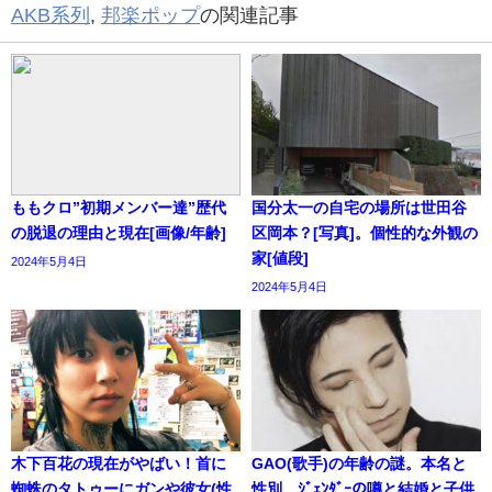
AKB系列
,
邦楽ポップ
の関連記事
ももクロ”初期メンバー達”歴代
国分太一の自宅の場所は世田谷
の脱退の理由と現在[画像/年齢]
区岡本？[写真]。個性的な外観の
家[値段]
2024年5月4日
2024年5月4日
木下百花の現在がやばい！首に
GAO(歌手)の年齢の謎。本名と
蜘蛛のタトゥーにガンや彼女(性
性別。ｼﾞｪﾝﾀﾞｰの噂と結婚と子供