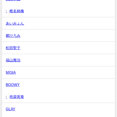
椎名林檎
あいみょん
郷ひろみ
松田聖子
福山雅治
MISIA
BOOWY
布袋寅泰
GLAY