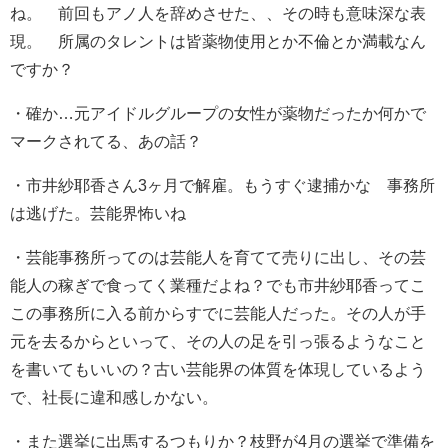
ね。 前回もアノ人を辞めさせた、、その時も意味深な表
現。 所属のタレントは皆薬物使用とか不倫とか満載なん
ですか？
・
確か…元アイドルグループの女性が薬物だったか何かで
マークされてる、あの話？
・
市井紗耶香さん3ヶ月で解雇。
もうすぐ逮捕かな 事務所
は逃げた。
芸能界怖いね
・
芸能事務所ってのは芸能人を育てて売りに出し、その芸
能人の稼ぎで食ってく業種だよね？
でも市井紗耶香ってこ
この事務所に入る前からすでに芸能人だった。
その人が手
元を去るからといって、その人の足を引っ張るようなこと
を書いてもいいの？
古い芸能界の体質を体現しているよう
で、社長に違和感しかない。
・
また選挙に出馬するつもりか？
枝野が4月の選挙で準備を