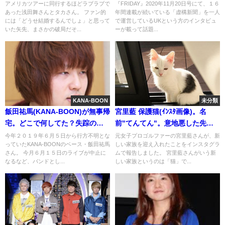
人の時間0
周率は名作
アメリカツアーに同行するほどラブラブで
『FRIDAY』2020年11月20日号にて、１６
あった浅田舞さんとタカさん。 ファン的
年間連載が続いている「虚構新聞」を一人
には「どうせ結婚するんでしょ」と思って
で運営しているUKという方のインタビュ
いた矢先、まさかの破局だそ...
ーが載って話題...
KANA-BOON
未分類
飯田祐馬(KANA-BOON)が無事帰
宮里藍 保護猫(ｲﾝｽﾀ画像)。名
宅。どこで何してた？失踪の理
前"てんてん"。意地悪した先輩
由と激怒
は誰?
今年２０１９年６月５日から行方不明とな
元女子プロゴルファーの宮里藍さんが、新
っていたKANA-BOONのベース・飯田祐馬
しい家族を迎え入れたことをインスタグラ
さん。 今月６月１５日のライブが中止に
ムで報告しました。 宮里藍さんがいう新
なるなど、バンドとし...
しい家族というのは「猫」で...