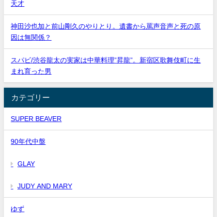
天才
神田沙也加と前山剛久のやりとり。遺書から罵声音声と死の原
因は無関係？
スパビ/渋谷龍太の実家は中華料理”昇龍”。新宿区歌舞伎町に生
まれ育った男
カテゴリー
SUPER BEAVER
90年代中盤
GLAY
JUDY AND MARY
ゆず