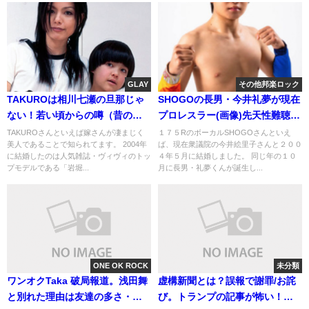
GLAY
その他邦楽ロック
TAKUROは相川七瀬の旦那じゃ
SHOGOの長男・今井礼夢が現在
ない！若い頃からの噂（昔の元
プロレスラー(画像)先天性難聴の
カノ）画像
障害は?
TAKUROさんといえば嫁さんが凄まじく
１７５RのボーカルSHOGOさんといえ
美人であることで知られてます。 2004年
ば、現在衆議院の今井絵里子さんと２００
に結婚したのは人気雑誌・ヴィヴィのトッ
４年５月に結婚しました。 同じ年の１０
プモデルである「岩堀...
月に長男・礼夢くんが誕生し...
ONE OK ROCK
未分類
ワンオクTaka 破局報道。浅田舞
虚構新聞とは？誤報で謝罪/お詫
と別れた理由は友達の多さ・二
び。トランプの記事が怖い！円