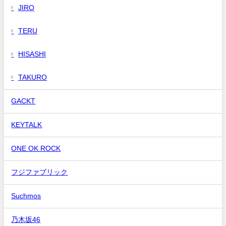
JIRO
TERU
HISASHI
TAKURO
GACKT
KEYTALK
ONE OK ROCK
フジファブリック
Suchmos
乃木坂46