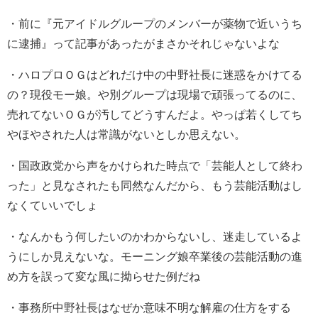
・
前に『元アイドルグループのメンバーが薬物で近いうち
に逮捕』
って記事があったがまさかそれじゃないよな
・
ハロプロＯＧはどれだけ中の中野社長に迷惑をかけてる
の？
現役モー娘。や別グループは現場で頑張ってるのに、
売れてないＯＧが汚してどうすんだよ。
やっぱ若くしてち
やほやされた人は常識がないとしか思えない。
・
国政政党から声をかけられた時点で「芸能人として終わ
った」と見なされたも同然なんだから、もう芸能活動はし
なくていいでしょ
・
なんかもう何したいのかわからないし、迷走しているよ
うにしか見えないな。モーニング娘卒業後の芸能活動の進
め方を誤って変な風に拗らせた例だね
・
事務所中野社長はなぜか意味不明な解雇の仕方をする