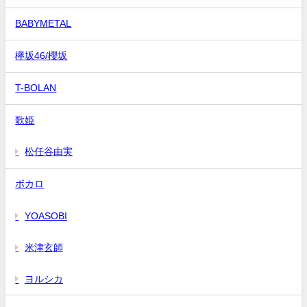
BABYMETAL
欅坂46/櫻坂
T-BOLAN
歌姫
松任谷由実
ボカロ
YOASOBI
米津玄師
ヨルシカ