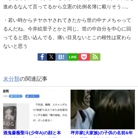
進めるなんて言ってるから立憲の比例名簿に載りそう…。
・
若い時からチヤホヤされてきたから世の中ナメちゃって
るんだね。
今井絵里子とかと同じ。
世の中自分を中心に回
ってると思い込んでる。
痛い目見ないとこの根性は変わら
ないと思う
LINE
未分類
の関連記事
酒鬼薔薇聖斗(少年A)の顔と本
坪井家(大家族)の子供の名前&年