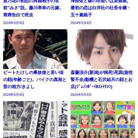
貴乃花の初恋の再婚相手の名
澤部佑と嫁の出会いは居酒屋。
前”みさ”説。藤川孝幸の元嫁。
最初の恋は白洋社の社長令嬢・
胃癌告白で死去
五十嵐暁子
2024年5月4日
2024年5月4日
ビートたけしの事故後と若い頃
斎藤涼介(新潟)が病死!死因(急性
の顔(年齢ごと)。バイクの真相と
腎不全)動機と石沢結月の顔とお
昔の相方/きよし
店(ｼﾞｭﾉﾝﾎﾞｰｲﾎｽﾄｲｹﾒﾝ)
2024年5月4日
2024年5月4日