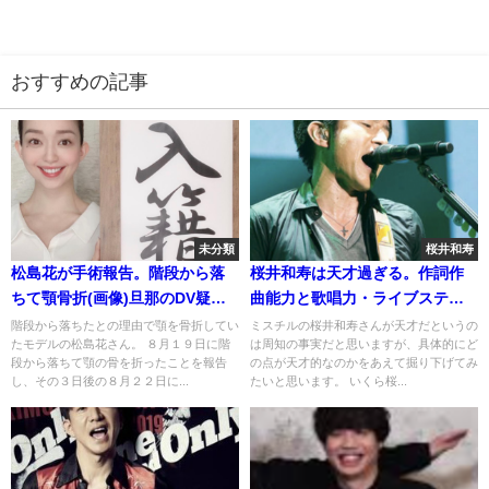
おすすめの記事
未分類
桜井和寿
松島花が手術報告。階段から落
桜井和寿は天才過ぎる。作詞作
ちて顎骨折(画像)旦那のDV疑惑
曲能力と歌唱力・ライブステー
は嘘？
ジの素晴らしさ
階段から落ちたとの理由で顎を骨折してい
ミスチルの桜井和寿さんが天才だというの
たモデルの松島花さん。 ８月１９日に階
は周知の事実だと思いますが、具体的にど
段から落ちて顎の骨を折ったことを報告
の点が天才的なのかをあえて掘り下げてみ
し、その３日後の８月２２日に...
たいと思います。 いくら桜...