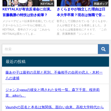
KEYTALK
邦楽ポップ
KEYTALKが有吉反省会に出演。
さくらまやが独立した理由は日
首藤義勝の特技は効き鉛筆？
本大学卒業？現在は無職で音楽
活動停止
メジャーデビュー以来長年在籍していたビ
歌手として活動されている「さくらまや」
クターからユニバーサルに移籍した
さんが独立することを発表しました。 さ
KEYTALK。 長年のファンは「これから
くらさんは報道各社にＦＡＸで、 「この
KEYTALKは変わってしま...
度、所属事務所『シンエイＶ...
最近の投稿
藤あや子は最初の旦那と死別。不倫相手の自死や恋人・木村一
八の逮捕
ジャンヌyasuの彼女と噂された女性一覧。森下千里、桜井莉
菜、aikoら。
Vaundyの芸名と本名は無関係。面白い由来。高校大学時代から