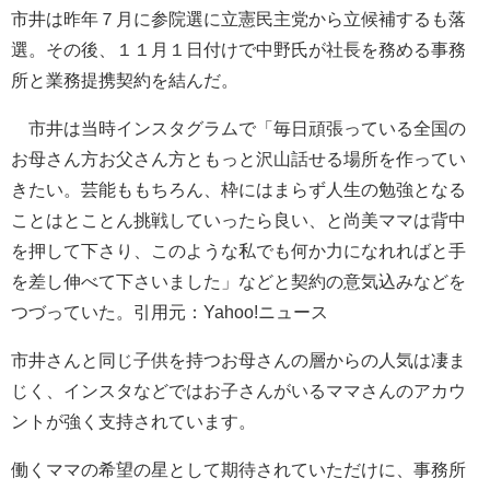
市井は昨年７月に参院選に
立憲民主党
から立候補するも落
選。その後、１１月１日付けで中野氏が社長を務める事務
所と業務提携契約を結んだ。
市井は当時インスタグラムで「毎日頑張っている全国の
お母さん方お父さん方ともっと沢山話せる場所を作ってい
きたい。芸能ももちろん、枠にはまらず人生の勉強となる
ことはとことん挑戦していったら良い、と尚美ママは背中
を押して下さり、このような私でも何か力になれればと手
を差し伸べて下さいました」などと契約の意気込みなどを
つづっていた。引用元：Yahoo!ニュース
市井さんと同じ子供を持つお母さんの層からの人気は凄ま
じく、インスタなどではお子さんがいるママさんのアカウ
ントが強く支持されています。
働くママの希望の星として期待されていただけに、事務所