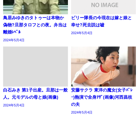
鳥居みゆきのタトゥーは本物か
ビリー隊長の今現在は嫁と娘と
偽物?旦那タロフとの夜。弁当は
幸せ?死去説は嘘
離婚ﾚﾍﾞﾙ
2024年5月4日
2024年5月4日
白石みき 第1子出産。旦那は一般
安藤サクラ 東洋の魔女(女子ﾊﾞﾚ
人。元モデルの母と娘(画像)
ｰ)熱演で全身ｱｻﾞ(画像)河西昌枝
の夫
2024年5月4日
2024年5月4日