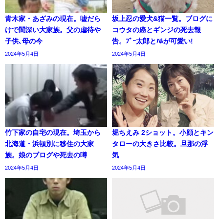
青木家・あざみの現在。嘘だら
坂上忍の愛犬&猫一覧。ブログに
けで闇深い大家族。父の虐待や
コウタの癌とギンジの死去報
子供､母の今
告。ﾌﾞｰ太郎とﾊﾙが可愛い!
2024年5月4日
2024年5月4日
竹下家の自宅の現在。埼玉から
堀ちえみ 2ショット。小顔とキン
北海道・浜頓別に移住の大家
タローの大きさ比較。旦那の浮
族。娘のブログや死去の噂
気
2024年5月4日
2024年5月4日