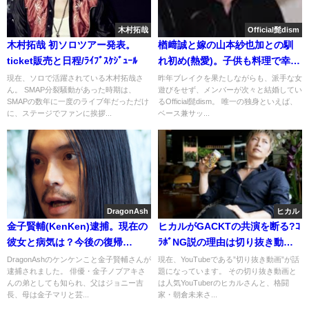
木村拓哉
Official髭dism
木村拓哉 初ソロツアー発表。
楢﨑誠と嫁の山本紗也加との馴
ticket販売と日程/ﾗｲﾌﾞｽｹｼﾞｭｰﾙ
れ初め(熱愛)。子供も料理で幸
せ？(クックパッド)
現在、ソロで活躍されている木村拓哉さ
昨年ブレイクを果たしながらも、派手な女
ん。 SMAP分裂騒動があった時期は、
遊びをせず、メンバーが次々と結婚してい
SMAPの数年に一度のライブ年だっただけ
るOfficial髭dism。 唯一の独身といえば、
に、ステージでファンに挨拶...
ベース兼サッ...
DragonAsh
ヒカル
金子賢輔(KenKen)逮捕。現在の
ヒカルがGACKTの共演を断る?ｺ
彼女と病気は？今後の復帰
ﾗﾎﾞNG説の理由は切り抜き動
は・・
画。宮迫と絶縁
DragonAshのケンケンこと金子賢輔さんが
現在、YouTubeである”切り抜き動画”が話
逮捕されました。 俳優・金子ノブアキさ
題になっています。 その切り抜き動画と
んの弟としても知られ、父はジョニー吉
は人気YouTuberのヒカルさんと、格闘
長、母は金子マリと芸...
家・朝倉未来さ...