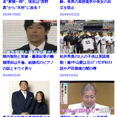
名"東慎一郎"。現在は"西野
齢。長男の高校進学や長女の自
真"から"木村"に改名？
立を阻止
2024年7月8日
2024年6月21日
陣内智則と前嫁・藤原紀香の離
松井秀喜の2人の子供は英語堪
婚理由は不倫。結婚式のピアノ
能！嫁/中山愛は元ﾐｽﾞﾉだがﾎｽﾃｽ
の話とキウイ弄り
説や戸田菜穂の闇の噂
2024年5月4日
2024年5月4日