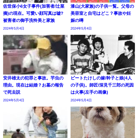
佐世保小6女子事件(加害者/辻菜
漆山(大家族)の子供一覧。父母の
摘)の現在。可愛い顔写真は嘘?
美容室と自宅はどこ？事故や妊
被害者の御手洗怜美と家族
娠の噂
2024年5月4日
2024年5月4日
安井雄太の犯罪と事故。芋虫の
ビートたけしの嫁/幹子と娘(4人
理由。現在は結婚？お墓の報告
の子供)。師匠/深見千三郎の死因
で死去説
は火事(左手の画像)
2024年5月4日
2024年5月4日