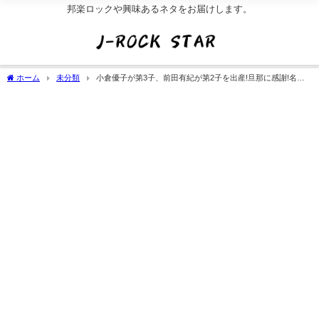
邦楽ロックや興味あるネタをお届けします。
ホーム
未分類
小倉優子が第3子、前田有紀が第2子を出産!旦那に感謝!名前
と性別(画像)