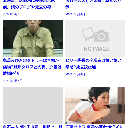
北海道・浜頓別に移住の大家
タローの大きさ比較。旦那の浮
族。娘のブログや死去の噂
気
2024年5月4日
2024年5月4日
鳥居みゆきのタトゥーは本物か
ビリー隊長の今現在は嫁と娘と
偽物?旦那タロフとの夜。弁当は
幸せ?死去説は嘘
離婚ﾚﾍﾞﾙ
2024年5月4日
2024年5月4日
白石みき 第1子出産。旦那は一般
安藤サクラ 東洋の魔女(女子ﾊﾞﾚ