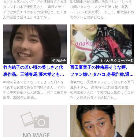
として成功
タピオカ店どのいざこざが連日報道される
3月26日(木)の深夜に放送された「じっく
タレントの木下優樹菜さん。 連日メディ
り聞いタロウ ～スター近況（秘）報告
アでは沢尻エリカさんの逮捕など、たくさ
～」(テレビ東京系)。 そこに、解散後初め
んの話題で盛り上がりますが...
てのテレビ出演となる...
竹内結子
ももいろクローバーZ
竹内結子の若い頃の美しさと代
百田夏菜子の性格悪そうな噂。
表作品。三浦春馬,藤木孝とも共
ファン嫌い,タバコ,身長詐称,通勤
演[画像]
ガセ
40歳の若さで亡くなってしまった日本を
裏表のない天然キャラとして知られる百田
代表する女優である竹内結子さん。 2005
夏菜子さん。 高校時代は同級生の女優・
年に中村獅童さんと結婚し、同年に長男を
松岡茉優さんに「学校では太陽のような存
出産。2008年に離婚...
在」と性格の良さを絶賛され...