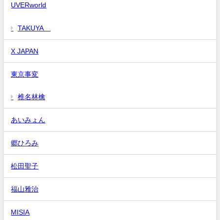
UVERworld
TAKUYA∞
X JAPAN
東京事変
椎名林檎
あいみょん
郷ひろみ
松田聖子
福山雅治
MISIA