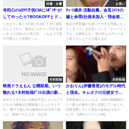
俳優・女優
お笑い
寺田心のﾑｶﾂｸ子供CMにｽﾎﾟﾝｻｰが
ﾁｭｰﾄ徳井 活動自粛。会見ｺﾒﾝﾄの
してやったり?BOOKOFFとドコ
嘘と余罪(社保未加入・預金差押
モ
さえ)
これまでに多くのCMに出演してきた寺田
税金の申告漏れを巡って大きな問題になっ
心くんですが、最近は”ムカつく子供”を演
てしまっているお笑いコンビ「チュートリ
じきったCMが大人気です。 これまで子役
アル」の徳井さん。 世の中はスポーツな
の可愛らしさ全開だった...
ど多くのニュースで盛り上が...
木村拓哉
木村拓哉
映画ドラえもん 公開延期。いつ
かおりん(伊藤香里)のモデル時代
観れる?木村拓哉ｹﾞｽﾄ出演の新恐
と現在。キムタクの元彼女で破
竜
局後に結婚＆出産
来月の３月６日に公開を予定していたドラ
木村拓哉さんといえば、20代の独身時代
えもんの映画が公開延期になったそうで
に一般人の彼女と長く交際していました。
す。 親子で楽しめる春休みの注目作であ
当時交際していた彼女の名前は”かおり
った「映画ドラえもん のび太...
ん”で、当時からファンの間...