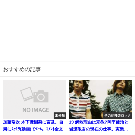
おすすめの記事
未分類
その他邦楽ロック
加藤浩次 木下優樹菜に言及。自
19 解散理由は宗教?岡平健治と
粛にｽｯｷﾘ(動画)でｴｰﾙ。ｺﾒﾝﾄ全文
岩瀬敬吾の現在の仕事。実業家