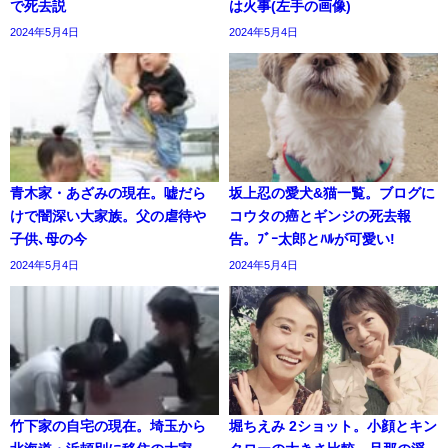
で死去説
は火事(左手の画像)
2024年5月4日
2024年5月4日
青木家・あざみの現在。嘘だら
坂上忍の愛犬&猫一覧。ブログに
けで闇深い大家族。父の虐待や
コウタの癌とギンジの死去報
子供､母の今
告。ﾌﾞｰ太郎とﾊﾙが可愛い!
2024年5月4日
2024年5月4日
竹下家の自宅の現在。埼玉から
堀ちえみ 2ショット。小顔とキン