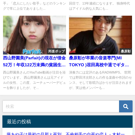
手」「恋人にしたい歌手」などのランキン
回目で、13年連続になります。 独身時代
グで常に上位でありました...
はアイドル的な人気にも...
邦楽ポップ
桑原彰
西山野園美(Parfait)の現在が借金
桑原彰が卒業の音楽専門(MI
52万！年収122万未満の貧困生活
TOKYO )荏田高校中退でギター
[動画]
上手に?使用ギターと機材
西山野園美さんのYouTube動画が注目を浴
演奏力には定評のあるRADWIMPS。 世間
びています。 西山野園美さんは元アイド
では野田洋次郎さんの作る楽曲や作詞のセ
ルの女性、この度、ユーチューバーデビュ
ンス、そして歌唱力ばかりが注目されます
ーを飾りましたが、そ...
が、実は他メンバーも...
最近の投稿
藤あや子は最初の旦那と死別。不倫相手の自死や恋人・木村一