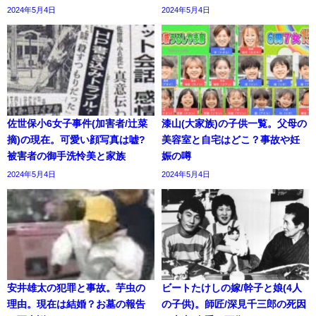
2024年5月4日
2024年5月4日
佐世保小6女子事件(加害者/辻菜
漆山(大家族)の子供一覧。父母の
摘)の現在。可愛い顔写真は嘘?
美容室と自宅はどこ？事故や妊
被害者の御手洗怜美と家族
娠の噂
2024年5月4日
2024年5月4日
安井雄太の犯罪と事故。芋虫の
ビートたけしの嫁/幹子と娘(4人
理由。現在は結婚？お墓の報告
の子供)。師匠/深見千三郎の死因