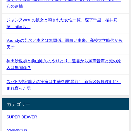
八の逮捕
ジャンヌyasuの彼女と噂された女性一覧。森下千里、桜井莉
菜、aikoら。
Vaundyの芸名と本名は無関係。面白い由来。高校大学時代から
天才
神田沙也加と前山剛久のやりとり。遺書から罵声音声と死の原
因は無関係？
スパビ/渋谷龍太の実家は中華料理”昇龍”。新宿区歌舞伎町に生
まれ育った男
カテゴリー
SUPER BEAVER
90年代中盤