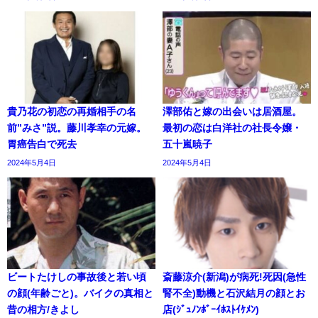
貴乃花の初恋の再婚相手の名
澤部佑と嫁の出会いは居酒屋。
前”みさ”説。藤川孝幸の元嫁。
最初の恋は白洋社の社長令嬢・
胃癌告白で死去
五十嵐暁子
2024年5月4日
2024年5月4日
ビートたけしの事故後と若い頃
斎藤涼介(新潟)が病死!死因(急性
の顔(年齢ごと)。バイクの真相と
腎不全)動機と石沢結月の顔とお
昔の相方/きよし
店(ｼﾞｭﾉﾝﾎﾞｰｲﾎｽﾄｲｹﾒﾝ)