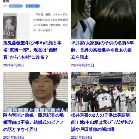
酒鬼薔薇聖斗(少年A)の顔と本
坪井家(大家族)の子供の名前&年
名"東慎一郎"。現在は"西野
齢。長男の高校進学や長女の自
真"から"木村"に改名？
立を阻止
2024年7月8日
2024年6月21日
陣内智則と前嫁・藤原紀香の離
松井秀喜の2人の子供は英語堪
婚理由は不倫。結婚式のピアノ
能！嫁/中山愛は元ﾐｽﾞﾉだがﾎｽﾃｽ
の話とキウイ弄り
説や戸田菜穂の闇の噂
2024年5月4日
2024年5月4日