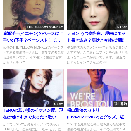
THE YELLOW MONKEY
K-POP
廣瀬洋一(イエモン)のベースは上
テヨン うつ病告白。理由はネッ
手いor下手？ベーシストしての
ト書き込み？病状と今後の活動
評価
伝説のTHE YELLOW MONKEYのベーシス
少女時代の人気メンバーでもあるテヨンさ
トである廣瀬洋一さんは、業界での知名度
んですが、ここ最近はファンを心配させる
も当然高いです。 イエモンに在籍する前
ようなニュースが続いています。 最近で
から『ムルバス...
はずっとインスタなどのSN...
GLAY
福山雅治
TERUの若い頃のイケメン度。現
福山雅治のセトリ
在は老けすぎで太った？歌い方
(Live2021~2022)とグッズ。紅白
や声の変化[画像]
曲”道標”と”家族になろうよ”
かつてはGLAYが誇るイケメンであった
2021年も紅白歌合戦出場を決めた歌手で
TERUさん。 全盛期には「抱かれたい歌
俳優の福山雅治さん。 今年の出演で１４