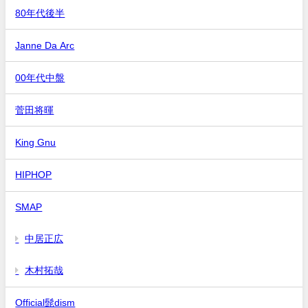
80年代後半
Janne Da Arc
00年代中盤
菅田将暉
King Gnu
HIPHOP
SMAP
中居正広
木村拓哉
Official髭dism