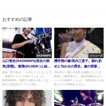
おすすめの記事
RADWIMPS
ジャニーズ
山口智史(RADWIMPS)現在の病
櫻井翔の嫁/高内三恵子。馴れ初
気(容態)。復帰(IKIJIBIK )と結婚
めと匂わせの歴史。嫁の実家は
と子供
焼肉屋?韓国人ではない
映画「君の名は。」が大ヒットしたことで
2021年に一般人の女性と結婚したことを
一発屋のイメージが付いてしまった
発表した櫻井翔さん。 嵐の活動休止のメ
RADWIMPS。 映画での露出を巡っては、
ンバーの結婚ラッシュに、当時は多くの女
未だに肯定的なファンと否定...
性ファンが悲鳴を上げまし...