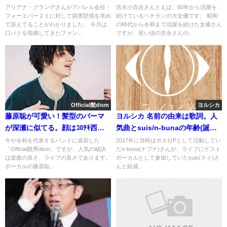
っくり起用
太郎の癌と自宅
アリアナ・グランデさんがアパレル会社・
吉永小百合さんとえば、60年から活躍を
フォーエバー２１に対して損害賠償を求め
続けているベテランの大女優です。 昭和
て訴えてることがわかりました。 今月は
の時代から令和まで活躍を続けた女優さん
口パクを指摘してきたファン...
ですが、若い頃の吉永さんの...
Official髭dism
ヨルシカ
藤原聡が可愛い！髪型のパーマ
ヨルシカ 名前の由来は歌詞。人
が深瀬に似てる。顔はｺﾛﾁｷ西野,
気曲とsuis/n-bunaの年齢(誕生
声は濱田岳にそっくり
日)
今や令和を代表するバンドに成長した
2017年に当時はボカロPとして活動してい
「Official髭男dism」ですが、人気の秘訣
たn-buna(ナブナ)さんが、ライブにゲスト
は楽曲の良さ、ライブの良さであります。
ボーカルとして参加していたsuis(スイ)さ
ボーカルの藤原聡...
んと結成...