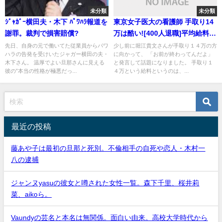
未分類
未分類
ｼﾞｬｶﾞｰ横田夫・木下 ﾊﾟﾜﾊﾗ報道を
東京女子医大の看護師 手取り14
謝罪。裁判で損害賠償?
万は酷い![400人退職]平均給料
は?
先日、自身の元で働いてた従業員からパワ
少し前に堀江貴文さんが手取り１４万の方
ハラの告発を受けいたジャガー横田の夫・
に向かって、 「お前が終わってんだよ」
木下さん。 温厚でよい旦那さんに見える
と発言して話題になりました。 手取り１
彼の”本当の性格が極悪だっ...
４万という給料というのは、...
最近の投稿
藤あや子は最初の旦那と死別。不倫相手の自死や恋人・木村一
八の逮捕
ジャンヌyasuの彼女と噂された女性一覧。森下千里、桜井莉
菜、aikoら。
Vaundyの芸名と本名は無関係。面白い由来。高校大学時代から