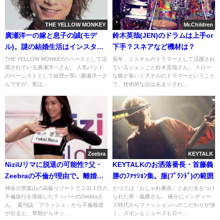
THE YELLOW MONKEY
Mr.Children
廣瀬洋一の嫁と息子の誠(モデ
鈴木英哉(JEN)のドラムは上手or
ル)。謎の結婚生活はインスタ・
下手？スネアなど機材は？
ブログで分かる？
THE YELLOW MONKEYのベースとして活
長年、ミスチルのドラマーとして活躍され
躍されている廣瀬洋一さん。 人気バンド
ているジェンごと鈴木英哉さん。 スロー
のベーシストとして経歴が長い廣瀬洋一さ
な曲が多いミスチルのドラマーということ
んですが、実は...
で、技術的な話はあまりされ...
Zeebra
KEYTALK
NiziUリマに脱退の可能性?父・
KEYTALKのお洒落番長・首藤義
Zeebraの不倫が理由で。離婚か
勝のﾌｧｯｼｮﾝ集。服(ﾌﾞﾗﾝﾄﾞ)の範囲
別居も
神奈川県葉山の高級リゾートで２泊３日の
かつては「おしゃれ番長」とあだ名をつけ
不倫旅行を堪能したラッパーのZeebraさ
られた男・義勝さん。 確かにインディー
ん。 週刊誌「フラッシュ」から不倫報道
ズ時代からファッションへのこだわりが強
が出ると、早朝からネッ...
く、ズボンもシューズもロー...