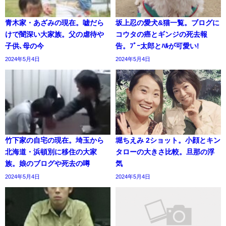
青木家・あざみの現在。嘘だら
坂上忍の愛犬&猫一覧。ブログに
けで闇深い大家族。父の虐待や
コウタの癌とギンジの死去報
子供､母の今
告。ﾌﾞｰ太郎とﾊﾙが可愛い!
2024年5月4日
2024年5月4日
竹下家の自宅の現在。埼玉から
堀ちえみ 2ショット。小顔とキン
北海道・浜頓別に移住の大家
タローの大きさ比較。旦那の浮
族。娘のブログや死去の噂
気
2024年5月4日
2024年5月4日