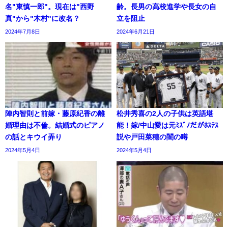
名"東慎一郎"。現在は"西野
齢。長男の高校進学や長女の自
真"から"木村"に改名？
立を阻止
2024年7月8日
2024年6月21日
陣内智則と前嫁・藤原紀香の離
松井秀喜の2人の子供は英語堪
婚理由は不倫。結婚式のピアノ
能！嫁/中山愛は元ﾐｽﾞﾉだがﾎｽﾃｽ
の話とキウイ弄り
説や戸田菜穂の闇の噂
2024年5月4日
2024年5月4日