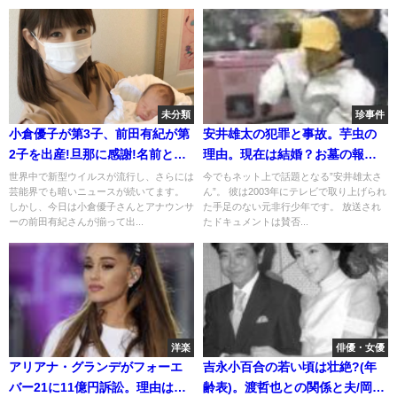
未分類
珍事件
小倉優子が第3子、前田有紀が第
安井雄太の犯罪と事故。芋虫の
2子を出産!旦那に感謝!名前と性
理由。現在は結婚？お墓の報告
別(画像)
で死去説
世界中で新型ウイルスが流行し、さらには
今でもネット上で話題となる”安井雄太さ
芸能界でも暗いニュースが続いてます。
ん”。 彼は2003年にテレビで取り上げられ
しかし、今日は小倉優子さんとアナウンサ
た手足のない元非行少年です。 放送され
ーの前田有紀さんが揃って出...
たドキュメントは賛否...
洋楽
俳優・女優
アリアナ・グランデがフォーエ
吉永小百合の若い頃は壮絶?(年
バー21に11億円訴訟。理由はそ
齢表)。渡哲也との関係と夫/岡田