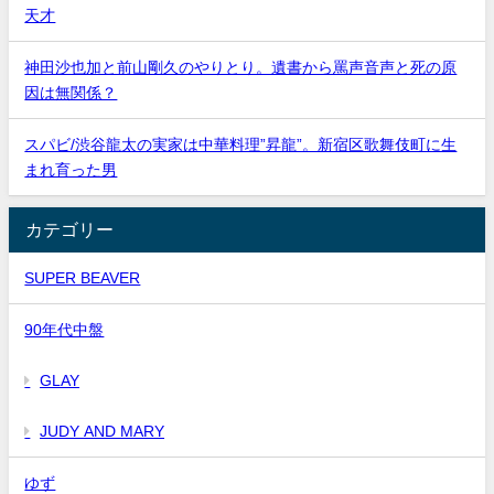
天才
神田沙也加と前山剛久のやりとり。遺書から罵声音声と死の原
因は無関係？
スパビ/渋谷龍太の実家は中華料理”昇龍”。新宿区歌舞伎町に生
まれ育った男
カテゴリー
SUPER BEAVER
90年代中盤
GLAY
JUDY AND MARY
ゆず