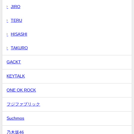
JIRO
TERU
HISASHI
TAKURO
GACKT
KEYTALK
ONE OK ROCK
フジファブリック
Suchmos
乃木坂46