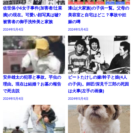
佐世保小6女子事件(加害者/辻菜
漆山(大家族)の子供一覧。父母の
摘)の現在。可愛い顔写真は嘘?
美容室と自宅はどこ？事故や妊
被害者の御手洗怜美と家族
娠の噂
2024年5月4日
2024年5月4日
安井雄太の犯罪と事故。芋虫の
ビートたけしの嫁/幹子と娘(4人
理由。現在は結婚？お墓の報告
の子供)。師匠/深見千三郎の死因
で死去説
は火事(左手の画像)
2024年5月4日
2024年5月4日