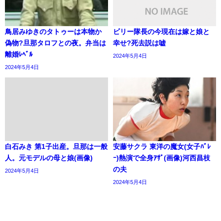
鳥居みゆきのタトゥーは本物か
ビリー隊長の今現在は嫁と娘と
偽物?旦那タロフとの夜。弁当は
幸せ?死去説は嘘
離婚ﾚﾍﾞﾙ
2024年5月4日
2024年5月4日
白石みき 第1子出産。旦那は一般
安藤サクラ 東洋の魔女(女子ﾊﾞﾚ
人。元モデルの母と娘(画像)
ｰ)熱演で全身ｱｻﾞ(画像)河西昌枝
の夫
2024年5月4日
2024年5月4日