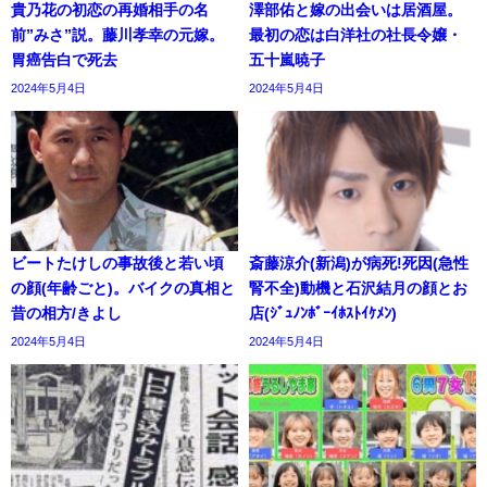
貴乃花の初恋の再婚相手の名
澤部佑と嫁の出会いは居酒屋。
前”みさ”説。藤川孝幸の元嫁。
最初の恋は白洋社の社長令嬢・
胃癌告白で死去
五十嵐暁子
2024年5月4日
2024年5月4日
ビートたけしの事故後と若い頃
斎藤涼介(新潟)が病死!死因(急性
の顔(年齢ごと)。バイクの真相と
腎不全)動機と石沢結月の顔とお
昔の相方/きよし
店(ｼﾞｭﾉﾝﾎﾞｰｲﾎｽﾄｲｹﾒﾝ)
2024年5月4日
2024年5月4日