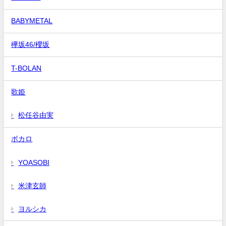
BABYMETAL
欅坂46/櫻坂
T-BOLAN
歌姫
松任谷由実
ボカロ
YOASOBI
米津玄師
ヨルシカ