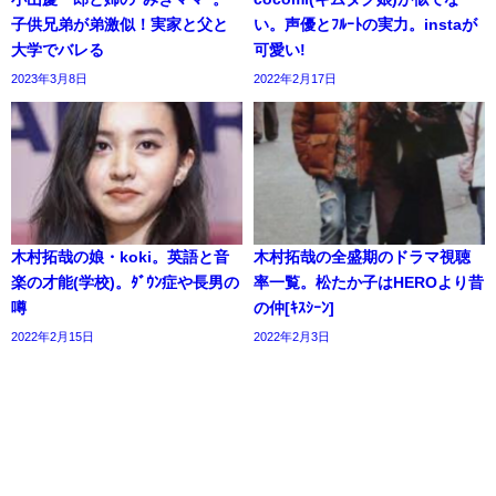
子供兄弟が弟激似！実家と父と
い。声優とﾌﾙｰﾄの実力。instaが
大学でバレる
可愛い!
2023年3月8日
2022年2月17日
木村拓哉の娘・koki。英語と音
木村拓哉の全盛期のドラマ視聴
楽の才能(学校)。ﾀﾞｳﾝ症や長男の
率一覧。松たか子はHEROより昔
噂
の仲[ｷｽｼｰﾝ]
2022年2月15日
2022年2月3日