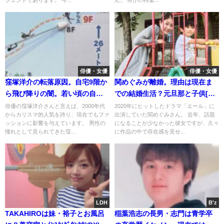
ジェンドであります。 今...
ん。 何かの特集...
俳優・女優
俳優・女優
窪塚洋介の転落原因。自宅9階か
関めぐみが離婚。理由は現在ま
ら飛び降りの闇。若い頃の自殺
での結婚生活？元旦那と子供[名
未遂は嘘？
前/画像]
俳優の窪塚洋介さんと言えば、2000年代
2020年にヒットしたドラマ「エール」に
からカリスマ的人気を誇り、現在でもファ
出演していた関めぐみさん。 近年、話題
ッションに影響を与えています。 男性の
になることが少なかった彼女ですが、久々
憧れとして見られてきた窪...
に作品の中で存在感を見せ...
LDH
B'z
TAKAHIROは妹・裕子とお風呂
稲葉浩志の長男・志門は青学卒