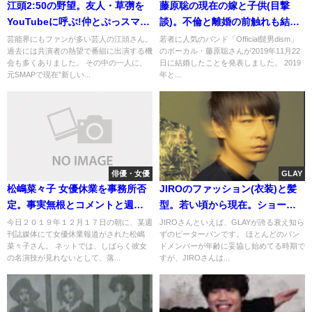
江頭2:50の野望。友人・草彅を
藤原聡の現在の嫁と子供(目撃
YouTubeに呼ぶ!仲とぷっスマで
談)。不倫と離婚の前触れも結婚
の共演
指輪の男気
芸能界にもファンが多い芸人の江頭さん。
若者に人気のバンド「Official髭男dism」
過去には共演者の熱望で番組に出演する機
のボーカル・藤原聡さんが2019年11月22
会も多くありました。 その中の一人に、
日に結婚したことを発表しました。 2019
元SMAPで現在”新しい...
年と...
俳優・女優
GLAY
松嶋菜々子 女優休業を事務所否
JIROのファッション(衣装)と髪
定。事実無根とコメントと週刊
型。若い頃から現在。ショート
誌内容
は黒歴史?
今日２０１９年１２月１７日の朝に、某週
JIROさんといえば、GLAYが誇る衰え知ら
刊誌媒体にて女優休業報道がされた松嶋
ずのピーターパンです。 ほとんどのバン
菜々子さん。 ネットでは、しばらく彼女
ドメンバーが年齢に妥協し始めてる時期で
の名演技が見れないとして、落...
すが、JIROさんは...