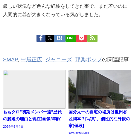
厳しい状況など色んな経験をしてきた事で、まだ若いのに
人間的に器が大きくなっている気がしました。
LINE
SMAP
,
中居正広
,
ジャニーズ
,
邦楽ポップ
の関連記事
ももクロ”初期メンバー達”歴代
国分太一の自宅の場所は世田谷
の脱退の理由と現在[画像/年齢]
区岡本？[写真]。個性的な外観の
家[値段]
2024年5月4日
2024年5月4日