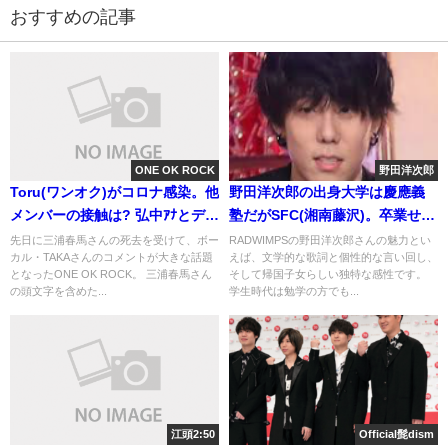
おすすめの記事
ONE OK ROCK
野田洋次郎
Toru(ワンオク)がコロナ感染。他
野田洋次郎の出身大学は慶應義
メンバーの接触は? 弘中ｱﾅとディ
塾だがSFC(湘南藤沢)。卒業せず
ズニー
中退の理由
先日に三浦春馬さんの死去を受けて、ボー
RADWIMPSの野田洋次郎さんの魅力とい
カル・TAKAさんのコメントが大きな話題
えば、文学的な歌詞と個性的な言い回し、
となったONE OK ROCK。 三浦春馬さん
そして帰国子女らしい独特な感性です。
の頭文字を含めた...
学生時代は勉学の方でも...
江頭2:50
Official髭dism