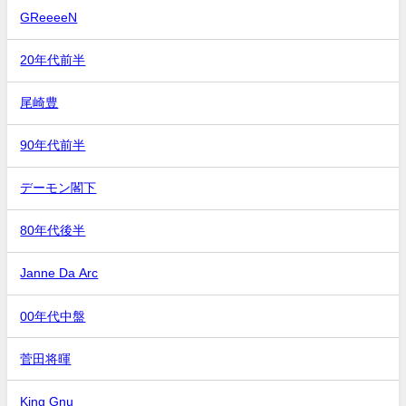
GReeeeN
20年代前半
尾崎豊
90年代前半
デーモン閣下
80年代後半
Janne Da Arc
00年代中盤
菅田将暉
King Gnu