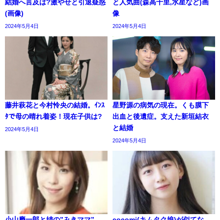
結婚へ言及は?激やせと引退疑惑
と人気曲(森高千里,水星など)画
(画像)
像
2024年5月4日
2024年5月4日
藤井萩花と今村怜央の結婚。ｲﾝｽ
星野源の病気の現在。くも膜下
ﾀで母の晴れ着姿！現在子供は?
出血と後遺症。支えた新垣結衣
と結婚
2024年5月4日
2024年5月4日
小山慶一郎と姉の”みきママ”。
cocomi(キムタク娘)が似てな