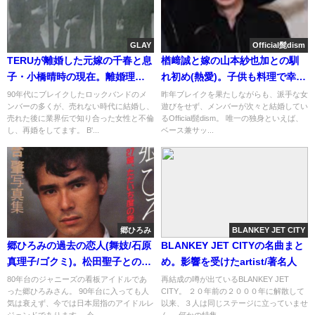
GLAY
Official髭dism
TERUが離婚した元嫁の千春と息
楢﨑誠と嫁の山本紗也加との馴
子・小橋晴時の現在。離婚理由
れ初め(熱愛)。子供も料理で幸
は亜美の略奪愛
せ？(クックパッド)
90年代にブレイクしたロックバンドのメ
昨年ブレイクを果たしながらも、派手な女
ンバーの多くが、売れない時代に結婚し、
遊びをせず、メンバーが次々と結婚してい
売れた後に業界伝で知り合った女性と不倫
るOfficial髭dism。 唯一の独身といえば、
し、再婚をしてます。 B'...
ベース兼サッ...
郷ひろみ
BLANKEY JET CITY
郷ひろみの過去の恋人(舞妓/石原
BLANKEY JET CITYの名曲まと
真理子/ゴクミ)。松田聖子との破
め。影響を受けたartist/著名人
局理由は浮気
80年台のジャニーズの看板アイドルであ
再結成の噂が出ているBLANKEY JET
った郷ひろみさん。 90年台に入っても人
CITY。 ２０年前の２０００年に解散して
気は衰えず、今では日本屈指のアイドルレ
以来、３人は同じステージに立っていませ