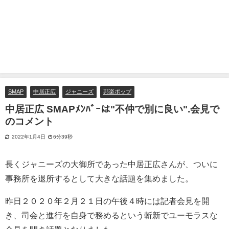
SMAP
中居正広
ジャニーズ
邦楽ポップ
中居正広 SMAPﾒﾝﾊﾞｰは"不仲で別に良い".会見で
のコメント
2022年1月4日
6分39秒
長くジャニーズの大御所であった中居正広さんが、ついに
事務所を退所するとして大きな話題を集めました。
昨日２０２０年２月２１日の午後４時には記者会見を開
き、司会と進行を自身で務めるという斬新でユーモラスな