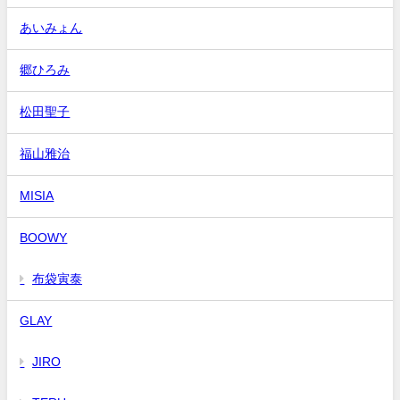
あいみょん
郷ひろみ
松田聖子
福山雅治
MISIA
BOOWY
布袋寅泰
GLAY
JIRO