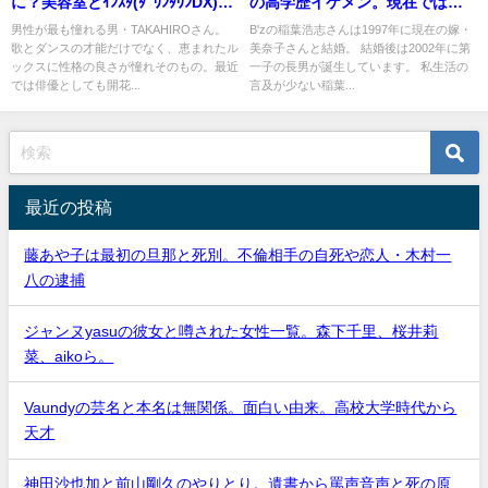
に？美容室とｲﾝｽﾀ(ﾀﾞｳﾝﾀｳﾝDX)画
の高学歴イケメン。現在ではフ
像
ァンも認知
男性が最も憧れる男・TAKAHIROさん。
B'zの稲葉浩志さんは1997年に現在の嫁・
歌とダンスの才能だけでなく、恵まれたル
美奈子さんと結婚。 結婚後は2002年に第
ックスに性格の良さが憧れそのもの。最近
一子の長男が誕生しています。 私生活の
では俳優としても開花...
言及が少ない稲葉...
最近の投稿
藤あや子は最初の旦那と死別。不倫相手の自死や恋人・木村一
八の逮捕
ジャンヌyasuの彼女と噂された女性一覧。森下千里、桜井莉
菜、aikoら。
Vaundyの芸名と本名は無関係。面白い由来。高校大学時代から
天才
神田沙也加と前山剛久のやりとり。遺書から罵声音声と死の原