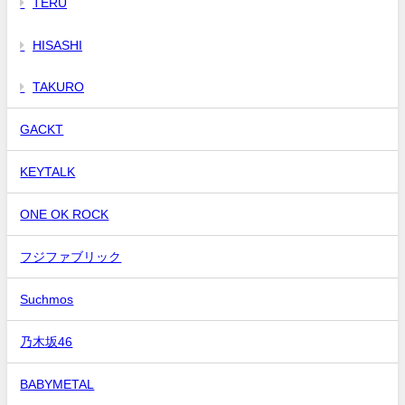
TERU
HISASHI
TAKURO
GACKT
KEYTALK
ONE OK ROCK
フジファブリック
Suchmos
乃木坂46
BABYMETAL