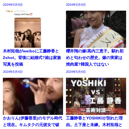
2024年5月4日
2024年5月4日
木村拓哉がweiboに工藤静香と
櫻井翔の嫁/高内三恵子。馴れ初
2shot。背後に結婚式?娘は家族
めと匂わせの歴史。嫁の実家は
写真を投稿
焼肉屋?韓国人ではない
2024年5月4日
2024年5月4日
かおりん(伊藤香里)のモデル時代
工藤静香とYOSHIKIが別れた理
と現在。キムタクの元彼女で破
由。土下座と未練。木村拓哉と