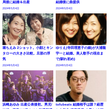
局後に結婚＆出産
結婚後に曲提供
2024年5月4日
2024年5月4日
堀ちえみ 2ショット。小顔とキン
ゆりえ(寺田理恵子の娘)が大浦龍
タローの大きさ比較。旦那の浮
宇一と結婚。美人歌手の現在ま
気
で(馴れ初め)
2024年5月4日
2024年5月4日
浜崎あゆみ 出産公表後初。男児/
tofubeats 結婚相手は誰？経歴