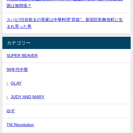
因は無関係？
スパビ/渋谷龍太の実家は中華料理”昇龍”。新宿区歌舞伎町に生
まれ育った男
カテゴリー
SUPER BEAVER
90年代中盤
GLAY
JUDY AND MARY
ゆず
TM.Revolution