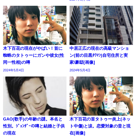
木下百花の現在がやばい！首に
中居正広の現在の高級マンショ
蜘蛛のタトゥーにガンや彼女(性
ン(前の目黒ﾀﾜﾏﾝ)自宅住所と実
同一性相)の噂
家/豪邸[画像]
2024年5月4日
2024年5月4日
GAO(歌手)の年齢の謎。本名と
木下百花の首タトゥー炎上(ネッ
性別。ｼﾞｪﾝﾀﾞｰの噂と結婚と子供
ト中傷)と涙。恋愛対象の昔と現
の現在
在[画像]