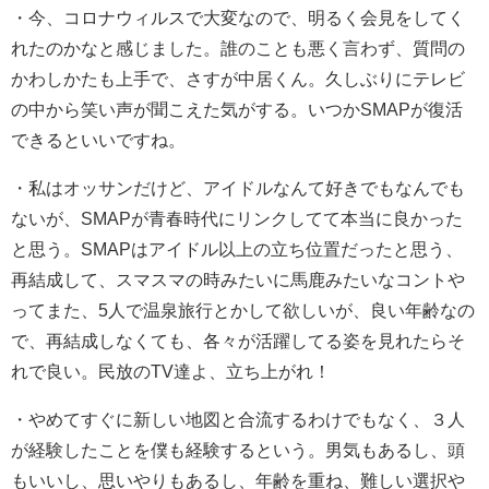
・
今、コロナウィルスで大変なので、明るく会見をしてく
れたのかなと感じました。誰のことも悪く言わず、質問の
かわしかたも上手で、さすが中居くん。久しぶりにテレビ
の中から笑い声が聞こえた気がする。いつかSMAPが復活
できるといいですね。
・
私はオッサンだけど、アイドルなんて好きでもなんでも
ないが、SMAPが青春時代にリンクしてて本当に良かった
と思う。
SMAPはアイドル以上の立ち位置だったと思う、
再結成して、スマスマの時みたいに馬鹿みたいなコントや
ってまた、5人で温泉旅行とかして欲しいが、良い年齢なの
で、再結成しなくても、各々が活躍してる姿を見れたらそ
れで良い。
民放のTV達よ、立ち上がれ！
・
やめてすぐに新しい地図と合流するわけでもなく、３人
が経験したことを僕も経験するという。
男気もあるし、頭
もいいし、思いやりもあるし、年齢を重ね、難しい選択や