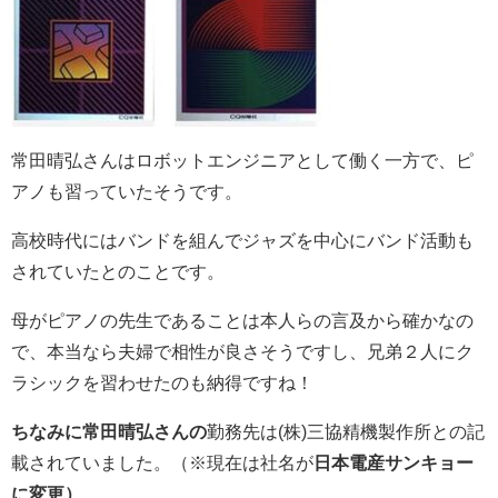
常田晴弘さんはロボットエンジニアとして働く一方で、ピ
アノも習っていたそうです。
高校時代にはバンドを組んでジャズを中心にバンド活動も
されていたとのことです。
母がピアノの先生であることは本人らの言及から確かなの
で、本当なら夫婦で相性が良さそうですし、兄弟２人にク
ラシックを習わせたのも納得ですね！
ちなみに常田晴弘さんの
勤務先は(株)三協精機製作所との記
載されていました。（※現在は社名が
日本電産サンキョー
に変更）