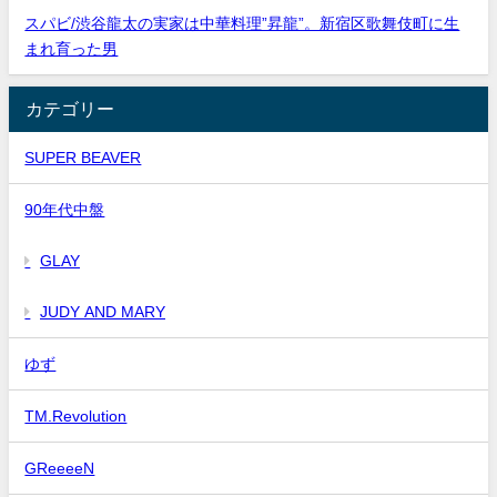
スパビ/渋谷龍太の実家は中華料理”昇龍”。新宿区歌舞伎町に生
まれ育った男
カテゴリー
SUPER BEAVER
90年代中盤
GLAY
JUDY AND MARY
ゆず
TM.Revolution
GReeeeN