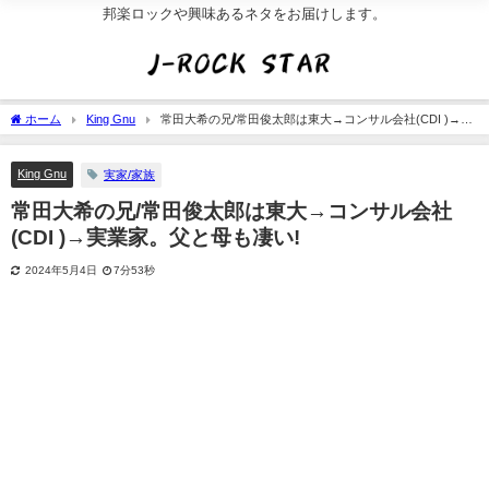
邦楽ロックや興味あるネタをお届けします。
ホーム
King Gnu
常田大希の兄/常田俊太郎は東大→コンサル会社(CDI )→実
業家。父と母も凄い!
King Gnu
実家/家族
常田大希の兄/常田俊太郎は東大→コンサル会社
(CDI )→実業家。父と母も凄い!
2024年5月4日
7分53秒