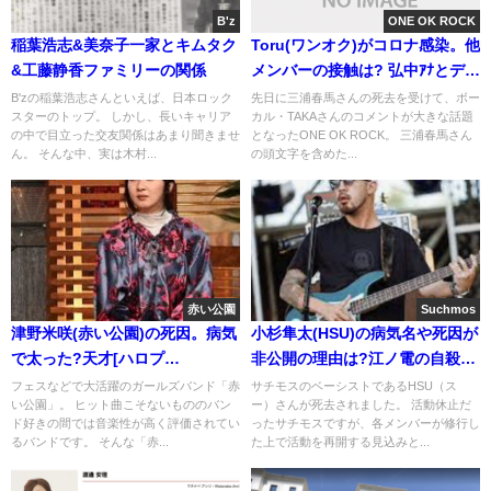
B'z
ONE OK ROCK
稲葉浩志&美奈子一家とキムタク
Toru(ワンオク)がコロナ感染。他
&工藤静香ファミリーの関係
メンバーの接触は? 弘中ｱﾅとディ
ズニー
B'zの稲葉浩志さんといえば、日本ロック
先日に三浦春馬さんの死去を受けて、ボー
スターのトップ。 しかし、長いキャリア
カル・TAKAさんのコメントが大きな話題
の中で目立った交友関係はあまり聞きませ
となったONE OK ROCK。 三浦春馬さん
ん。 そんな中、実は木村...
の頭文字を含めた...
赤い公園
Suchmos
津野米咲(赤い公園)の死因。病気
小杉隼太(HSU)の病気名や死因が
で太った?天才[ハロプ
非公開の理由は?江ノ電の自殺は
ロ,SMAP,yukiに提供]
ｶﾞｾﾈﾀ?
フェスなどで大活躍のガールズバンド「赤
サチモスのベーシストであるHSU（ス
い公園」。 ヒット曲こそないもののバン
ー）さんが死去されました。 活動休止だ
ド好きの間では音楽性が高く評価されてい
ったサチモスですが、各メンバーが修行し
るバンドです。 そんな「赤...
た上で活動を再開する見込みと...