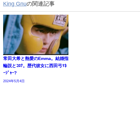
King Gnu
の関連記事
常田大希と熱愛のEmma。結婚指
輪説とｺﾛﾅ。歴代彼女に西田弓ﾏﾈ
ｰｼﾞｬｰ?
2024年5月4日