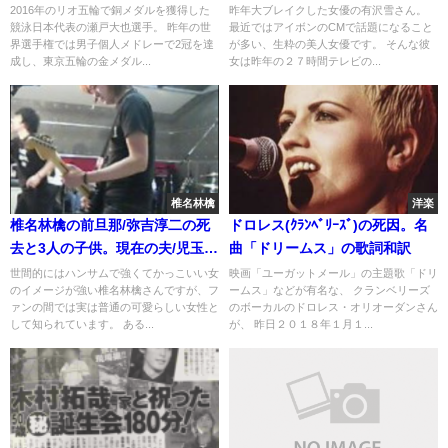
週刊誌]
名前
2016年のリオ五輪で銅メダルを獲得した
昨年大ブレイクした女優の有沢雪さん。
競泳日本代表の瀬戸大也選手。 昨年の世
最近ではアイボンのCMで話題になること
界選手権では男子個人メドレーで2冠を達
が多い、生粋の美人女優です。 そんな彼
成し、東京五輪の金メダル...
女は昨年の２７時間テレビの...
椎名林檎
洋楽
椎名林檎の前旦那/弥吉淳二の死
ドロレス(ｸﾗﾝﾍﾞﾘｰｽﾞ)の死因。名
去と3人の子供。現在の夫/児玉裕
曲「ドリームス」の歌詞和訳
一は事実婚?電通と五輪
世間的にはハンサムで強くてかっこいい女
映画「ユーガットメール」の主題歌「ドリ
のイメージが強い椎名林檎さんですが、フ
ームス」などが有名な、 クランベリーズ
ァンの間では実は普通の可愛らしい女性と
のボーカルのドロレス・オリオーダンさん
して知られています。 ある...
が、 昨日２０１８年１月１...