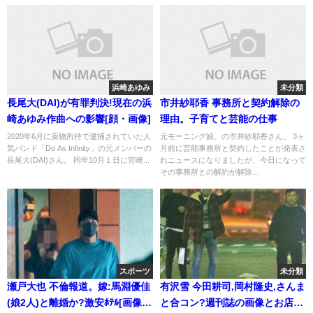
浜崎あゆみ
未分類
長尾大(DAI)が有罪判決!現在の浜
市井紗耶香 事務所と契約解除の
崎あゆみ作曲への影響[顔・画像]
理由。子育てと芸能の仕事
2020年6月に薬物所持で逮捕されていた人
元モーニング娘。の市井紗耶香さん。 3ヶ
気バンド「Do As Infinity」の元メンバーの
月前に芸能事務所と契約したことが発表さ
長尾大(DAI)さん。 同年10月１日に宮崎...
れニュースになりましたが、今日になって
その事務所との解約が解除...
スポーツ
未分類
瀬戸大也 不倫報道。嫁:馬淵優佳
有沢雪 今田耕司,岡村隆史,さんま
(娘2人)と離婚か?激安ﾎﾃﾙ[画像/
と合コン?週刊誌の画像とお店の