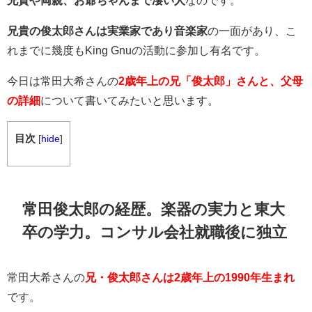
兄貴や両親、お爺ちゃんまで凄い人
なのです。
兄貴の俊太郎さんは実業家であり音楽家
の一面があり、こ
れまでに幾度もKing Gnuの活動に参加し有名です。
今日は常田大希さんの
2歳年上の兄「俊太郎」さんと、父母
の詳細
について書いてみたいと思います。
目次
[
hide
]
常田俊太郎の経歴。楽器の実力と東大
卒の学力。コンサル会社就職後に独立
常田大希さんの
兄・俊太郎さんは2歳年上の1990年生まれ
です。