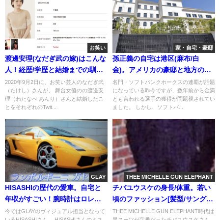
お笑い
家・自宅・豪邸
渡邊安理(なだぎ武の嫁)はこんな
孫正義の自宅は港区(麻布/白
人！経歴/学歴と結婚までの馴れ
金)。アメリカの豪邸と地方の別
初め[画像]
荘。家の値段
2020年9月2日に、お笑い芸人のなだぎ武
名門・ソフトバンクホークスの連覇が話題
（たけし）さんが、 舞台女優のの渡邊安
になっている昨今ですが、数年前から金満
理（わたなべ あんり）さんと結婚したこ
とも言われる選手の獲得が問題視されてい
とをそれぞれのTwit...
ました。 しかし、ソフトバ...
GLAY
THEE MICHELLE GUN ELEPHANT
HISASHIの歴代の愛車。自宅と
チバユウスケの身長/体重。若い
年収がすごい！腕時計はロレッ
頃のファッション[髪型/サングラ
クス[画像]
ス]画像
今ではGLAYのヴィジュアル担当となって
THEE MICHELLE GUN ELEPHANT時代は
いるHISASHIさん。 HISASHIさんのミス
黒スーツが定番だったチバユウスケさん。