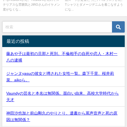
テリアスな雰囲気とJIROさんのイケメン
Tシャツとダメージデニムを着こなすよう
度がなくな...
にな...
最近の投稿
藤あや子は最初の旦那と死別。不倫相手の自死や恋人・木村一
八の逮捕
ジャンヌyasuの彼女と噂された女性一覧。森下千里、桜井莉
菜、aikoら。
Vaundyの芸名と本名は無関係。面白い由来。高校大学時代から
天才
神田沙也加と前山剛久のやりとり。遺書から罵声音声と死の原
因は無関係？