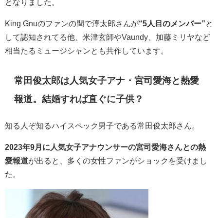
となりました。
King Gnuのファンの間で淳太郎さんが
“5人目のメンバー”
と
して認知されてる他、
米津玄師やVaundy、加藤ミリヤなど
相当たるミュージシャンとも共作しています。
常田俊太郎は人気女子アナ・宮司愛海と熱愛
報道。結婚すれば直ぐに子供？
知る人ぞ知るハイスペック男子である常田俊太郎さん。
2023年9月に人気女子アナウンサーの宮司
愛海さんとの熱
愛報道
が出ると、多くの女性ファンがショックを受けまし
た。