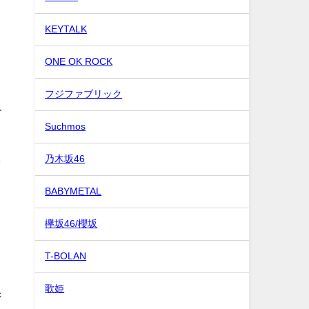
KEYTALK
ONE OK ROCK
フジファブリック
人
Suchmos
し
乃木坂46
BABYMETAL
欅坂46/櫻坂
T-BOLAN
歌姫
ジ