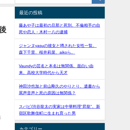
最近の投稿
藤あや子は最初の旦那と死別。不倫相手の自
後
死や恋人・木村一八の逮捕
ジャンヌyasuの彼女と噂された女性一覧。
森下千里、桜井莉菜、aikoら。
Vaundyの芸名と本名は無関係。面白い由
来。高校大学時代から天才
神田沙也加と前山剛久のやりとり。遺書から
罵声音声と死の原因は無関係？
り
スパビ/渋谷龍太の実家は中華料理”昇龍”。新
宿区歌舞伎町に生まれ育った男
発
カテゴリー