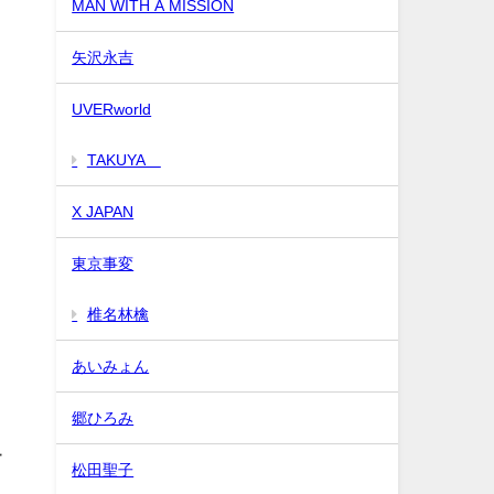
MAN WITH A MISSION
矢沢永吉
UVERworld
TAKUYA∞
X JAPAN
東京事変
椎名林檎
あいみょん
郷ひろみ
ー
松田聖子