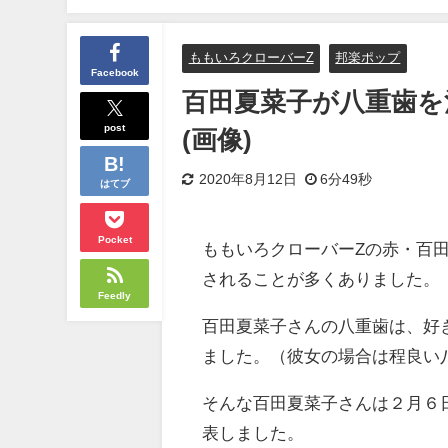
ももいろクローバーZ
邦楽ポップ
Facebook
百田夏菜子が八重歯を
post
(画像)
2020年8月12日
6分49秒
はてブ
Pocket
ももいろクローバーZの赤・百
されることが多くありました。
Feedly
百田夏菜子さんの八重歯は、好
ました。（彼女の場合は程良い
そんな百田夏菜子さんは２月６
表しました。