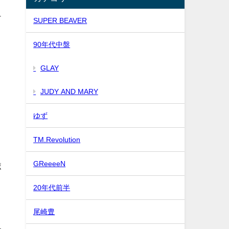
チ
SUPER BEAVER
90年代中盤
GLAY
JUDY AND MARY
ゆず
TM.Revolution
GReeeeN
ポ
20年代前半
尾崎豊