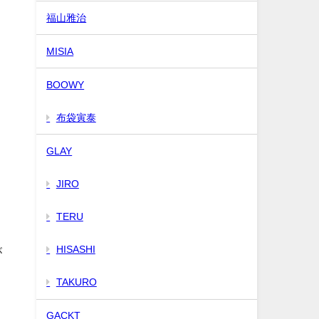
福山雅治
MISIA
BOOWY
布袋寅泰
GLAY
JIRO
TERU
HISASHI
が
TAKURO
GACKT