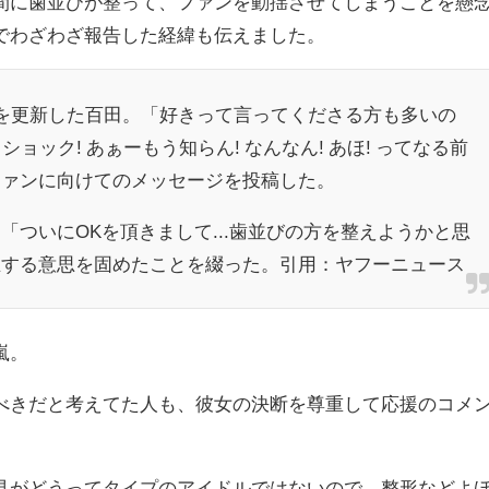
間に歯並びが整って、ファンを動揺させてしまうことを懸
でわざわざ報告した経緯も伝えました。
を更新した百田。「好きって言ってくださる方も多いの
!! ショック! あぁーもう知らん! なんなん! あほ! ってなる前
ファンに向けてのメッセージを投稿した。
「ついにOKを頂きまして...歯並びの方を整えようかと思
正する意思を固めたことを綴った。引用：ヤフーニュース
嵐。
べきだと考えてた人も、彼女の決断を尊重して応援のコメ
見がどうってタイプのアイドルではないので、整形などよ