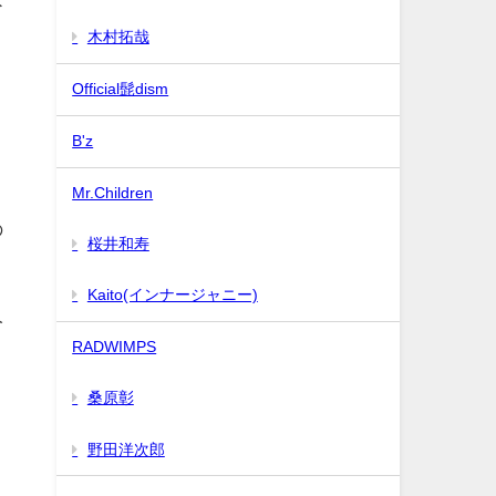
木村拓哉
Official髭dism
B'z
Mr.Children
の
桜井和寿
Kaito(インナージャニー)
人
RADWIMPS
メ
桑原彰
野田洋次郎
と