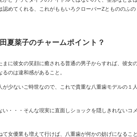
は認めてくれる、これがももいろクローバーZともののふの
田夏菜子のチャームポイント？
たまに彼女の笑顔に癒される普通の男子からすれば、彼女
なるのは違和感があること。
人が少ないご時世なので、これで貴重な八重歯モデルの１
。
ない・・・そんな現実に直面しショックを隠しきれないコ
ねて女優業も増えて行けば、八重歯が何かの妨げになるこ