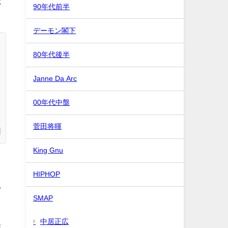
念
90年代前半
デーモン閣下
80年代後半
Janne Da Arc
00年代中盤
菅田将暉
King Gnu
HIPHOP
ン
SMAP
中居正広
ほ