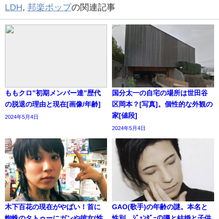
LDH
,
邦楽ポップ
の関連記事
ももクロ”初期メンバー達”歴代
国分太一の自宅の場所は世田谷
の脱退の理由と現在[画像/年齢]
区岡本？[写真]。個性的な外観の
家[値段]
2024年5月4日
2024年5月4日
木下百花の現在がやばい！首に
GAO(歌手)の年齢の謎。本名と
蜘蛛のタトゥーにガンや彼女(性
性別。ｼﾞｪﾝﾀﾞｰの噂と結婚と子供