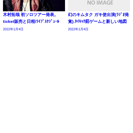
木村拓哉 初ソロツアー発表。
幻のキムタク ガキ使出演(ﾗｼﾞｵ発
ticket販売と日程/ﾗｲﾌﾞｽｹｼﾞｭｰﾙ
覚).ﾀｲｷｯｸ罰ゲームと新しい地図
2022年1月4日
2022年1月4日