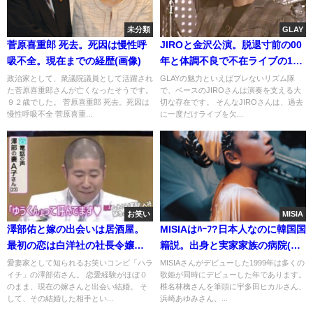
未分類
GLAY
菅原喜重郎 死去。死因は慢性呼
JIROと金沢公演。脱退寸前の00
吸不全。現在までの経歴(画像)
年と体調不良で不在ライブの17
年。病気はない?
政治家として、衆議院議員として活躍され
GLAYの魅力といえばブレないリズム隊
た菅原喜重郎さんが亡くなったそうです。
で、ベースのJIROさんは演奏を支える大
９２歳でした。 菅原喜重郎 死去。死因は
切な存在です。 そんなJIROさんは、過去
慢性呼吸不全 菅原喜重...
に一度だけライブを欠...
お笑い
MISIA
澤部佑と嫁の出会いは居酒屋。
MISIAはﾊｰﾌ?日本人なのに韓国国
最初の恋は白洋社の社長令嬢・
籍説。出身と実家家族の病院(全
五十嵐暁子
員医師)
愛妻家として知られるお笑いコンビ「ハラ
MISIAさんがデビューした1999年は多くの
イチ」の澤部佑さん。 恋愛経験がほぼ０
歌姫が同時にデビューした年であります。
のまま、現在の嫁さんと出会い結婚。 そ
椎名林檎さんを筆頭に宇多田ヒカルさん、
して、その結婚した相手とい...
浜崎あゆみさん、...