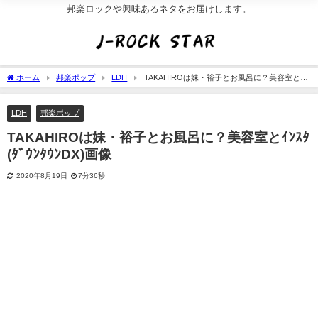
邦楽ロックや興味あるネタをお届けします。
ホーム
邦楽ポップ
LDH
TAKAHIROは妹・裕子とお風呂に？美容室とｲﾝ
ｽﾀ(ﾀﾞｳﾝﾀｳﾝDX)画像
LDH
邦楽ポップ
TAKAHIROは妹・裕子とお風呂に？美容室とｲﾝｽﾀ
(ﾀﾞｳﾝﾀｳﾝDX)画像
2020年8月19日
7分36秒