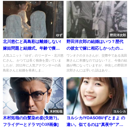
ゆず
野田洋次郎
北川悠仁と高島彩は離婚しない!
野田洋次郎の結婚はいつ？歴代
嫁姑問題と結婚式。年齢で痩せ
の彼女で嫁に相応しかったのは
て若返る?
誰？
人気ユニット「ゆず」のリーダー・北川悠
ワンオクのタカさんが、交際中である浅田
仁さん。 かつては長く独身を貫いていま
舞さんに本腰なのではない？と、今後の結
したが、2011年に人気アナウンサーの高
婚が噂になっていますが、仲良しの野田洋
島彩さんと結婚を発表しま...
次郎さんには浮いた話はあり...
木村拓哉
ヨルシカ
木村拓哉の白髪染め姿(失敗?)。
ヨルシカ/YOASOBI/ずとまよ の
フライデーとドラマ[ｲﾝｽﾀ画像]
違い。似てるのは"真夜中”アニ