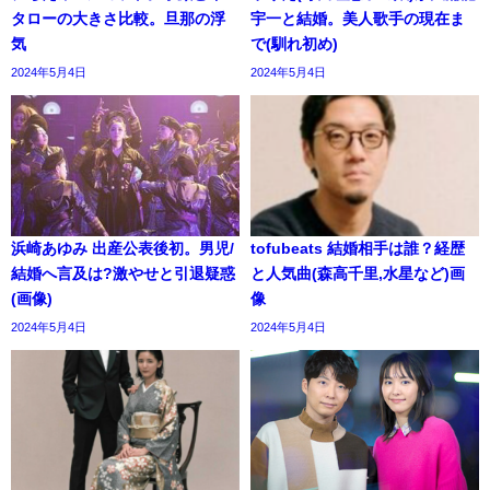
タローの大きさ比較。旦那の浮
宇一と結婚。美人歌手の現在ま
気
で(馴れ初め)
2024年5月4日
2024年5月4日
浜崎あゆみ 出産公表後初。男児/
tofubeats 結婚相手は誰？経歴
結婚へ言及は?激やせと引退疑惑
と人気曲(森高千里,水星など)画
(画像)
像
2024年5月4日
2024年5月4日