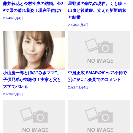
藤井萩花と今村怜央の結婚。ｲﾝｽ
星野源の病気の現在。くも膜下
ﾀで母の晴れ着姿！現在子供は?
出血と後遺症。支えた新垣結衣
と結婚
2024年5月4日
2024年5月4日
小山慶一郎と姉の”みきママ”。
中居正広 SMAPﾒﾝﾊﾞｰは"不仲で
子供兄弟が弟激似！実家と父と
別に良い".会見でのコメント
大学でバレる
2022年1月4日
2023年3月8日