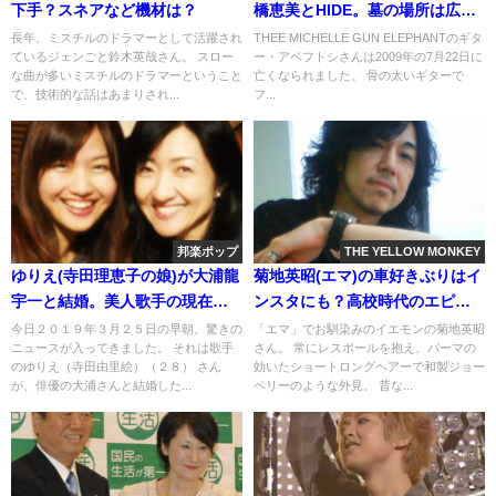
下手？スネアなど機材は？
橋恵美とHIDE。墓の場所は広島/
江波
長年、ミスチルのドラマーとして活躍され
THEE MICHELLE GUN ELEPHANTのギタ
ているジェンごと鈴木英哉さん。 スロー
ー・アベフトシさんは2009年の7月22日に
な曲が多いミスチルのドラマーということ
亡くなられました。 骨の太いギターで
で、技術的な話はあまりされ...
フ...
邦楽ポップ
THE YELLOW MONKEY
ゆりえ(寺田理恵子の娘)が大浦龍
菊地英昭(エマ)の車好きぶりはイ
宇一と結婚。美人歌手の現在ま
ンスタにも？高校時代のエピソ
で(馴れ初め)
ード
今日２０１９年３月２５日の早朝。驚きの
「エマ」でお馴染みのイエモンの菊地英昭
ニュースが入ってきました。 それは歌手
さん。 常にレスポールを抱え、パーマの
のゆりえ（寺田由里絵）（２８） さん
効いたショートロングヘアーで和製ジョー
が、俳優の大浦さんと結婚した...
ペリーのような外見。 昔な...