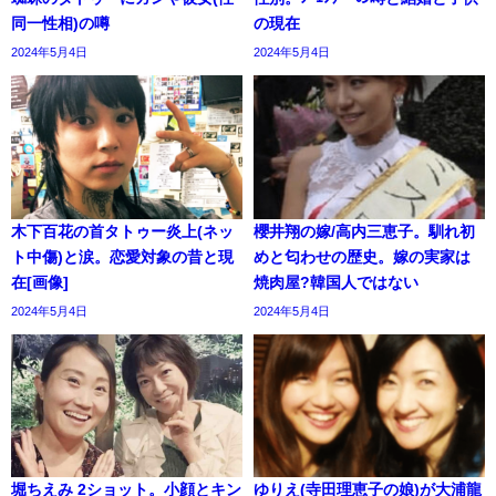
同一性相)の噂
の現在
2024年5月4日
2024年5月4日
木下百花の首タトゥー炎上(ネッ
櫻井翔の嫁/高内三恵子。馴れ初
ト中傷)と涙。恋愛対象の昔と現
めと匂わせの歴史。嫁の実家は
在[画像]
焼肉屋?韓国人ではない
2024年5月4日
2024年5月4日
堀ちえみ 2ショット。小顔とキン
ゆりえ(寺田理恵子の娘)が大浦龍