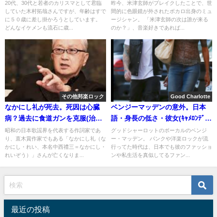
メ"小説"
20代、30代と若者のカリスマとして君臨
昨今、米津玄師がブレイクしたことで、世
していた木村拓哉さんですが、年齢はすで
間的に色眼鏡が外されたボカロ出身のミュ
に５０歳に差し掛かろうとしています。
ージシャン。 「米津玄師の次は誰が来る
どんなイケメンも流石に歳...
のか？」、音楽好きであれば...
その他邦楽ロック
Good Charlotte
なかにし礼が死去。死因は心臓
ベンジーマッデンの意外。日本
病？過去に食道ガンを克服(治療
語・身長の低さ・彼女(ｷｬﾒﾛﾝﾃﾞｨｱ
法)
ｽ)と結婚した現在
昭和の日本歌謡界を代表する作詞家であ
グッドシャーロットのボーカルのベンジ
り、直木賞作家でもある「なかにし礼（な
ー・マッデン。 パンクや洋楽ロックが流
かにし・れい、本名中西禮三＝なかにし・
行ってた時代は、日本でも彼のファッショ
れいぞう）」さんが亡くなりま...
ンや私生活を真似してるファン...
最近の投稿