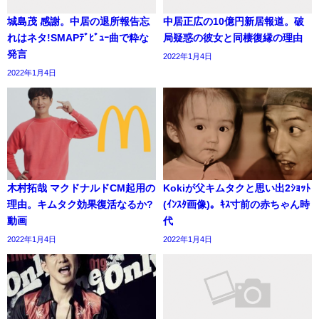
城島茂 感謝。中居の退所報告忘
中居正広の10億円新居報道。破
れはネタ!SMAPﾃﾞﾋﾞｭｰ曲で粋な
局疑惑の彼女と同棲復縁の理由
発言
2022年1月4日
2022年1月4日
木村拓哉 マクドナルドCM起用の
Kokiが父キムタクと思い出2ｼｮｯﾄ
理由。キムタク効果復活なるか?
(ｲﾝｽﾀ画像)。ｷｽ寸前の赤ちゃん時
動画
代
2022年1月4日
2022年1月4日