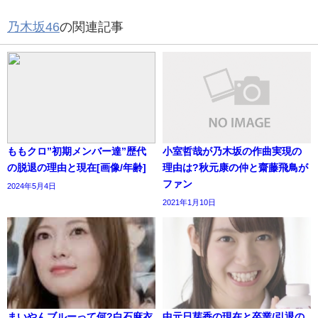
乃木坂46
の関連記事
ももクロ”初期メンバー達”歴代
小室哲哉が乃木坂の作曲実現の
の脱退の理由と現在[画像/年齢]
理由は?秋元康の仲と齋藤飛鳥が
ファン
2024年5月4日
2021年1月10日
まいやんブルーって何?白石麻衣
中元日芽香の現在と卒業/引退の