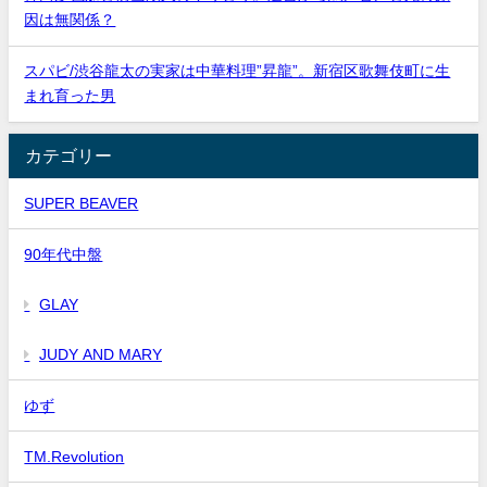
因は無関係？
スパビ/渋谷龍太の実家は中華料理”昇龍”。新宿区歌舞伎町に生
まれ育った男
カテゴリー
SUPER BEAVER
90年代中盤
GLAY
JUDY AND MARY
ゆず
TM.Revolution