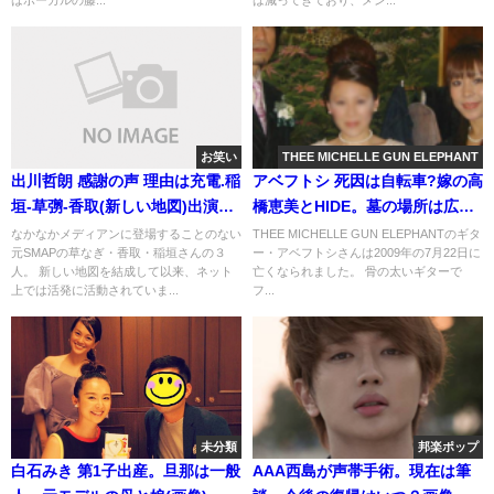
お笑い
THEE MICHELLE GUN ELEPHANT
出川哲朗 感謝の声 理由は充電.稲
アベフトシ 死因は自転車?嫁の高
垣-草彅-香取(新しい地図)出演と
橋恵美とHIDE。墓の場所は広島/
関係
江波
なかなかメディアンに登場することのない
THEE MICHELLE GUN ELEPHANTのギタ
元SMAPの草なぎ・香取・稲垣さんの３
ー・アベフトシさんは2009年の7月22日に
人。 新しい地図を結成して以来、ネット
亡くなられました。 骨の太いギターで
上では活発に活動されていま...
フ...
未分類
邦楽ポップ
白石みき 第1子出産。旦那は一般
AAA西島が声帯手術。現在は筆