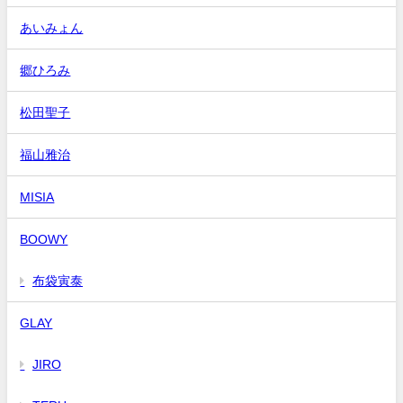
あいみょん
郷ひろみ
松田聖子
福山雅治
MISIA
BOOWY
布袋寅泰
GLAY
JIRO