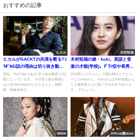
おすすめの記事
ヒカル
木村拓哉
ヒカルがGACKTの共演を断る?ｺ
木村拓哉の娘・koki。英語と音
ﾗﾎﾞNG説の理由は切り抜き動
楽の才能(学校)。ﾀﾞｳﾝ症や長男の
画。宮迫と絶縁
噂
現在、YouTubeである”切り抜き動画”が話
2018年にモデルとして晴れ晴れとデビュ
題になっています。 その切り抜き動画と
ーしたkokiさん。 kokiさんは木村拓哉さん
は人気YouTuberのヒカルさんと、格闘
と工藤静香さんの第二子の次女でありま
家・朝倉未来さ...
す。 デビューし...
MISIA
Official髭dism