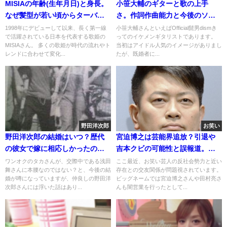
MISIAの年齢(生年月日)と身長。
小笹大輔のギターと歌の上手
なぜ髪型が若い頃からターバン/
さ。作詞作曲能力と今後のソ
ドレッド?
ロ。使用機材は?
1998年にデビューして以来、長く第一線
小笹大輔さんといえばOfficial髭男dismき
で活躍されている日本を代表する歌姫の
ってのイケメンギタリストであります。
MISIAさん。 多くの歌姫が時代の流れやト
当初はアイドル人気のイメージがありまし
レンドに合わせて変化...
たが、既婚者に...
野田洋次郎
お笑い
野田洋次郎の結婚はいつ？歴代
宮迫博之は芸能界追放？引退や
の彼女で嫁に相応しかったのは
吉本クビの可能性と誤報道。嫁
誰？
と子供
ワンオクのタカさんが、交際中である浅田
ここ最近、お笑い芸人の反社会勢力と近い
舞さんに本腰なのではない？と、今後の結
存在との交友関係が問題視されています。
婚が噂になっていますが、仲良しの野田洋
ビッグネームでは宮迫博之さんや田村亮さ
次郎さんには浮いた話はあり...
んも闇営業を行ったとして...