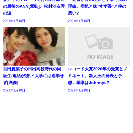
の最後のANN[意味]。松村沙友理
理由。病気と妹”すず香”と仲の
の涙
悪い?
2021年1月10日
2021年1月10日
百田夏菜子の日出高校時代の同
レコード大賞2020年の受賞とノ
級生/逸話が凄い!大学には進学せ
ミネート。新人王の発表と予
ず[画像]
想。基準はJohnnys?
2021年1月10日
2021年1月10日