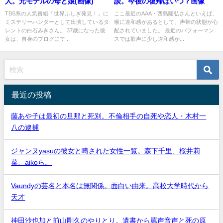
人。元モデルの母と娘(画像)
談。今後の復帰はいつ？画像
TBS系の人気番組「世界ふしぎ発見！」に
ここ最近のAAA・西島隆弘さんといえば、
ミステリーハンターとして出演しているタ
喉に違和感があるとして、声帯の状態が心
レントの白石みきさん。 37歳になった彼
配されていました。 最近のパフォーマン
女は、自身のブログにて...
スでは歌声に少し違和感が...
最近の投稿
藤あや子は最初の旦那と死別。不倫相手の自死や恋人・木村一
八の逮捕
ジャンヌyasuの彼女と噂された女性一覧。森下千里、桜井莉
菜、aikoら。
Vaundyの芸名と本名は無関係。面白い由来。高校大学時代から
天才
神田沙也加と前山剛久のやりとり。遺書から罵声音声と死の原