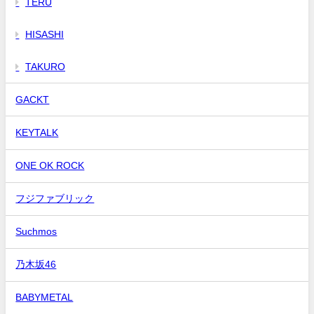
TERU
HISASHI
TAKURO
GACKT
KEYTALK
ONE OK ROCK
フジファブリック
Suchmos
乃木坂46
BABYMETAL