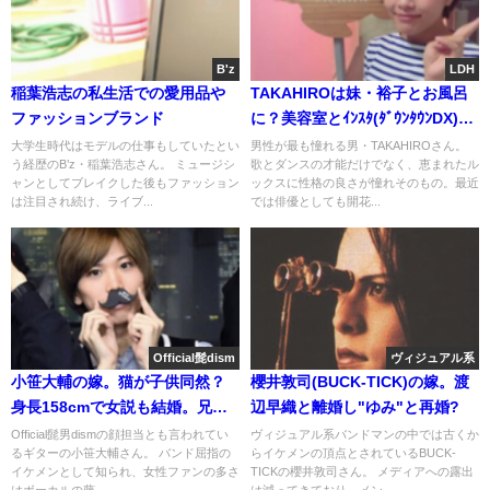
B'z
LDH
稲葉浩志の私生活での愛用品や
TAKAHIROは妹・裕子とお風呂
ファッションブランド
に？美容室とｲﾝｽﾀ(ﾀﾞｳﾝﾀｳﾝDX)画
像
大学生時代はモデルの仕事もしていたとい
男性が最も憧れる男・TAKAHIROさん。
う経歴のB’z・稲葉浩志さん。 ミュージシ
歌とダンスの才能だけでなく、恵まれたル
ャンとしてブレイクした後もファッション
ックスに性格の良さが憧れそのもの。最近
は注目され続け、ライブ...
では俳優としても開花...
Official髭dism
ヴィジュアル系
小笹大輔の嫁。猫が子供同然？
櫻井敦司(BUCK-TICK)の嫁。渡
身長158cmで女説も結婚。兄の
辺早織と離婚し"ゆみ"と再婚?
ザックと藤原聡[画像]
Official髭男dismの顔担当とも言われてい
ヴィジュアル系バンドマンの中では古くか
るギターの小笹大輔さん。 バンド屈指の
らイケメンの頂点とされているBUCK-
イケメンとして知られ、女性ファンの多さ
TICKの櫻井敦司さん。 メディアへの露出
はボーカルの藤...
は減ってきており、メン...