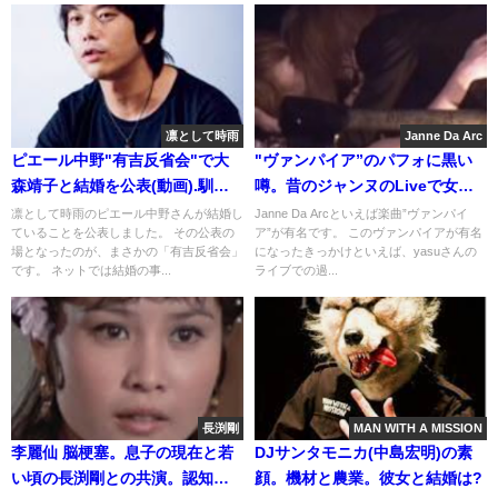
凛として時雨
Janne Da Arc
ピエール中野"有吉反省会"で大
"ヴァンパイア”のパフォに黒い
森靖子と結婚を公表(動画).馴れ
噂。昔のジャンヌのLiveで女性
初めと子供
ファンが餌食に?
凛として時雨のピエール中野さんが結婚し
Janne Da Arcといえば楽曲”ヴァンパイ
ていることを公表しました。 その公表の
ア”が有名です。 このヴァンパイアが有名
場となったのが、まさかの「有吉反省会」
になったきっかけといえば、yasuさんの
です。 ネットでは結婚の事...
ライブでの過...
長渕剛
MAN WITH A MISSION
李麗仙 脳梗塞。息子の現在と若
DJサンタモニカ(中島宏明)の素
い頃の長渕剛との共演。認知
顔。機材と農業。彼女と結婚は?