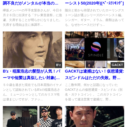
調不良だがメンタルが本当の原
ーシスト50(2020年)[ﾍﾞｰｽﾗﾝｷﾝｸﾞ]
因？
欅坂メンバーの平手友梨奈さんが、今日６
随分と前から待望されていたローリングス
月２６日に出演する「テレ東音楽祭」に急
トーン誌が選ぶシリーズのベーシスト編。
遽、欠席することが明らかになりました。
シンガー、ギター、ドラム、曲類はあって
欠席する理由は主に体調不...
も、なぜかベースだけずっ...
B'z
GACKT
B'z・稲葉浩志の髪型が人気！パ
GACKTは逮捕はない！仮想通貨:
ーマや短髪は真似したい対象(画
スピンドルはただの失敗。野田
像)
聖子の圧力関係はｶﾞｾ
５０歳を過ぎた現在でも日本屈指のイケメ
ここ数年間、何かと話題になっていた
ンとして認知されているB’zの稲葉浩志さ
GACKTさんの仮想通貨・スピンドル（別
ん。 ミュージシャンとしてのカリスマ性
名・ガクトコイン）。 このガクトコイン
は凄まじいですが、ファッ...
を巡って違法営業で逮捕だ、野...