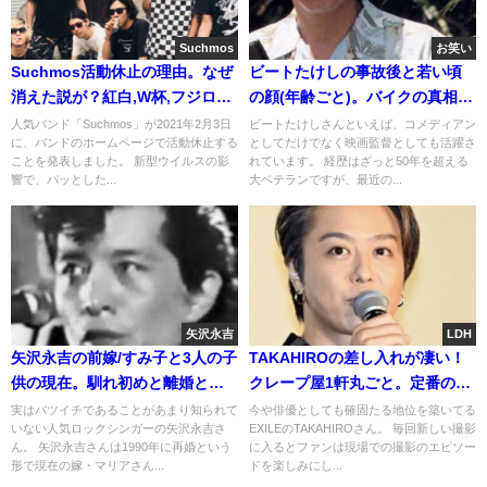
Suchmos
お笑い
Suchmos活動休止の理由。なぜ
ビートたけしの事故後と若い頃
消えた説が？紅白,W杯,フジロッ
の顔(年齢ごと)。バイクの真相と
クと人気
昔の相方/きよし
人気バンド「Suchmos」が2021年2月3日
ビートたけしさんといえば、コメディアン
に、バンドのホームページで活動休止する
としてだけでなく映画監督としても活躍さ
ことを発表しました。 新型ウイルスの影
れています。 経歴はざっと50年を超える
響で、パッとした...
大ベテランですが、最近の...
矢沢永吉
LDH
矢沢永吉の前嫁/すみ子と3人の子
TAKAHIROの差し入れが凄い！
供の現在。馴れ初めと離婚と死
クレープ屋1軒丸ごと。定番の天
去の噂
のやのﾀﾏｺﾞｻﾝﾄﾞの場所(画像)
実はバツイチであることがあまり知られて
今や俳優としても確固たる地位を築いてる
いない人気ロックシンガーの矢沢永吉さ
EXILEのTAKAHIROさん。 毎回新しい撮影
ん。 矢沢永吉さんは1990年に再婚という
に入るとファンは現場での撮影のエピソー
形で現在の嫁・マリアさん...
ドを楽しみにし...