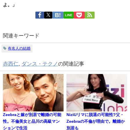
よ。」
LINE
関連キーワード
有名人の結婚
赤西仁
,
ダンス・テクノ
の関連記事
Zeebraと嫁が別居で離婚の可能
NiziUリマに脱退の可能性?父・
性。不倫美女と品川の高級マン
Zeebraの不倫が理由で。離婚か
ションで生活
別居も