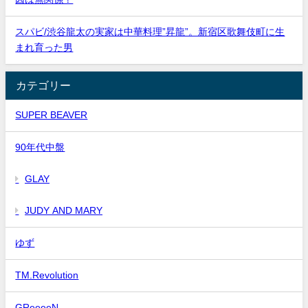
スパビ/渋谷龍太の実家は中華料理”昇龍”。新宿区歌舞伎町に生
まれ育った男
カテゴリー
SUPER BEAVER
90年代中盤
GLAY
JUDY AND MARY
ゆず
TM.Revolution
GReeeeN