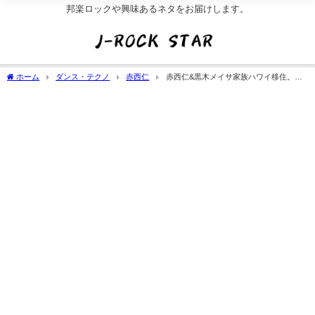
邦楽ロックや興味あるネタをお届けします。
ホーム
ダンス・テクノ
赤西仁
赤西仁&黒木メイサ家族ハワイ移住。理
由はハリウッド挑戦?現在の子供の学校(画像)