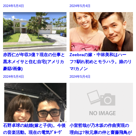
2024年5月4日
2024年5月4日
赤西仁が年収3億？現在の仕事と
Zeebraの嫁・中林美和はハー
黒木メイサと住む自宅(アメリカ
フ?馴れ初めとモラハラ。娘のリ
豪邸/画像)
マ/カノン
2024年5月4日
2024年5月4日
石野卓球の結婚(嫁と子供)。今後
小室哲哉が乃木坂の作曲実現の
の音楽活動。現在の電気ｸﾞﾙｰｳﾞ
理由は?秋元康の仲と齋藤飛鳥が