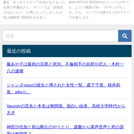
症？画像
最近、めっきりメディア出演がなくなった
MAN WITH A MISSIONのメンバーの中で
女優の李麗仙さん。 ネットでは「認知症
も、より一層謎が深い「DJサンタモニ
ではないか？」と噂になっていましたが、
カ」さん。 ライブでは後方からDJでライ
実は脳梗塞で闘病生活を送っ...
ブを盛り上げ...
最近の投稿
藤あや子は最初の旦那と死別。不倫相手の自死や恋人・木村一
八の逮捕
ジャンヌyasuの彼女と噂された女性一覧。森下千里、桜井莉
菜、aikoら。
Vaundyの芸名と本名は無関係。面白い由来。高校大学時代から
天才
神田沙也加と前山剛久のやりとり。遺書から罵声音声と死の原
因は無関係？