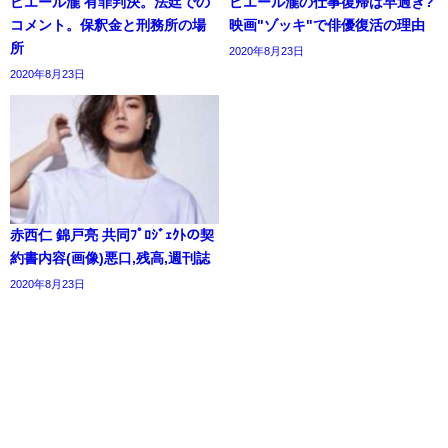
ピエール瀧 有罪判決。法廷での
ピエール瀧の仕事復帰は早過ぎ?
コメント。保釈金と刑務所の場
映画"ゾッキ"で俳優復活の理由
所
2020年8月23日
2020年8月23日
赤西仁 錦戸亮 共同ﾌﾟﾛｼﾞｪｸﾄの契
約書内容(画像)悪口,残高,週刊誌
2020年8月23日