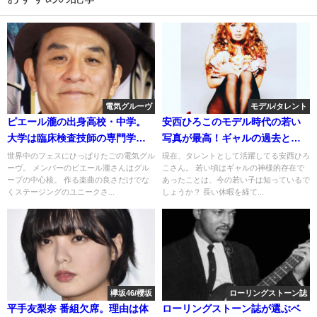
電気グルーヴ
モデル/タレント
ピエール瀧の出身高校・中学。
安西ひろこのモデル時代の若い
大学は臨床検査技師の専門学校
写真が最高！ギャルの過去と現
(若い頃)
在(画像)
世界中のフェスにひっぱりたごの電気グル
現在、タレントとして活躍してる安西ひろ
ーヴ。 メンバーのピエール瀧さんはグル
こさん。 若い頃はギャルの神様的存在で
ープの中心核。 作る楽曲の良さだけでな
あったことは、今の若い子は知っているで
くステージングのユニークさ...
しょうか？ 長い休暇を経て...
欅坂46/櫻坂
ローリングストーン誌
平手友梨奈 番組欠席。理由は体
ローリングストーン誌が選ぶベ