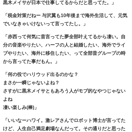
黒木メイサが日本で仕事してるからだと思ってた。」
「税金対策だねー
与沢翼も10年後まで海外生活して、元気
でいなきゃいけないって言ってたし。」
「赤西って何気に昔言ってた夢全部叶えてるから凄い。自
分の音楽やりたい、ハーフの人と結婚したい、海外でライ
ブやりたい、海外に移住したい、って全部昔グループの時
から言ってた事だもん。」
「何の役でハリウッド出るのかな？
まさか一瞬じゃないよね？
さすがに黒木メイサともあろう人がモブ的なやつじゃない
よね
凄い楽しみ(棒)」
「いいなーハワイ。激レアさんでロボット博士が言ってた
けど、人生自己満足劇場なんだって。その通りだと思った