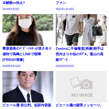
は解散or休止?
ファン
2024年5月4日
2021年1月10日
華原朋美のﾍﾞﾋﾞｰｼｯﾀｰが逆さ吊り
Zeebraに不倫報道[画像]相手は
虐待で高嶋とLINEで喧嘩
西内まりや似のﾓﾃﾞﾙ。葉山の高
[FRIDAY画像]
級ﾘｿﾞｰﾄ
2020年9月16日
2020年8月25日
ピエール瀧 初公判。起訴内容認
ピエール瀧の謝罪メッセージ。