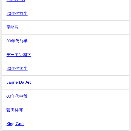
20年代前半
尾崎豊
90年代前半
デーモン閣下
80年代後半
Janne Da Arc
00年代中盤
菅田将暉
King Gnu