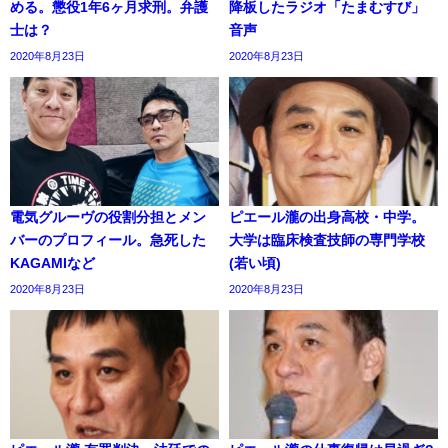
める。懲役1年6ヶ月求刑。弁護
降板したラジオ「たまむすび」
士は？
音声
2020年8月23日
2020年8月23日
電気グルーヴの役割分担とメン
ピエール瀧の出身高校・中学。
バーのプロフィール。急死した
大学は臨床検査技師の専門学校
KAGAMIなど
(若い頃)
2020年8月23日
2020年8月23日