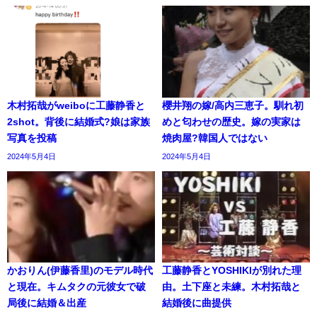
木村拓哉がweiboに工藤静香と
櫻井翔の嫁/高内三恵子。馴れ初
2shot。背後に結婚式?娘は家族
めと匂わせの歴史。嫁の実家は
写真を投稿
焼肉屋?韓国人ではない
2024年5月4日
2024年5月4日
かおりん(伊藤香里)のモデル時代
工藤静香とYOSHIKIが別れた理
と現在。キムタクの元彼女で破
由。土下座と未練。木村拓哉と
局後に結婚＆出産
結婚後に曲提供