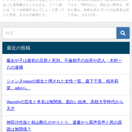
あった浅田舞さんとタカさん。 ファン的
ーカル・TERUさん。 売れない時代も、売
には「どうせ結婚するんでしょ」と思って
れた後も、自炊を好んでいたのは有名な話
いた矢先、まさかの破局だそ...
ですね。 そんなTE...
最近の投稿
藤あや子は最初の旦那と死別。不倫相手の自死や恋人・木村一
八の逮捕
ジャンヌyasuの彼女と噂された女性一覧。森下千里、桜井莉
菜、aikoら。
Vaundyの芸名と本名は無関係。面白い由来。高校大学時代から
天才
神田沙也加と前山剛久のやりとり。遺書から罵声音声と死の原
因は無関係？