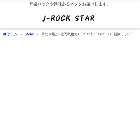
邦楽ロックや興味あるネタをお届けします。
ホーム
SMAP
草なぎ剛が2億円私物のｽﾃｰｼﾞｾｯﾄ(ﾊﾞｲｸ/ｼﾞｰﾝｽﾞ画像)。ﾗｲﾌﾞﾂｱ
ｰ日程ﾁｹｯﾄ