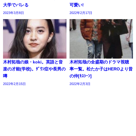
大学でバレる
可愛い!
2023年3月8日
2022年2月17日
木村拓哉の娘・koki。英語と音
木村拓哉の全盛期のドラマ視聴
楽の才能(学校)。ﾀﾞｳﾝ症や長男の
率一覧。松たか子はHEROより昔
噂
の仲[ｷｽｼｰﾝ]
2022年2月15日
2022年2月3日