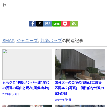
わ！
LINE
SMAP
,
ジャニーズ
,
邦楽ポップ
の関連記事
ももクロ”初期メンバー達”歴代
国分太一の自宅の場所は世田谷
の脱退の理由と現在[画像/年齢]
区岡本？[写真]。個性的な外観の
家[値段]
2024年5月4日
2024年5月4日