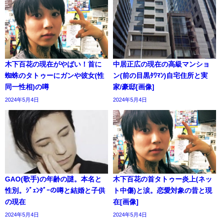
木下百花の現在がやばい！首に
中居正広の現在の高級マンショ
蜘蛛のタトゥーにガンや彼女(性
ン(前の目黒ﾀﾜﾏﾝ)自宅住所と実
同一性相)の噂
家/豪邸[画像]
2024年5月4日
2024年5月4日
GAO(歌手)の年齢の謎。本名と
木下百花の首タトゥー炎上(ネッ
性別。ｼﾞｪﾝﾀﾞｰの噂と結婚と子供
ト中傷)と涙。恋愛対象の昔と現
の現在
在[画像]
2024年5月4日
2024年5月4日