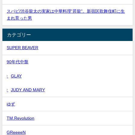
スパビ/渋谷龍太の実家は中華料理”昇龍”。新宿区歌舞伎町に生
まれ育った男
カテゴリー
SUPER BEAVER
90年代中盤
GLAY
JUDY AND MARY
ゆず
TM.Revolution
GReeeeN