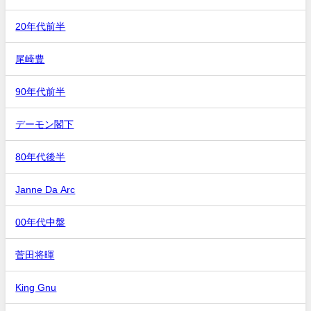
20年代前半
尾崎豊
90年代前半
デーモン閣下
80年代後半
Janne Da Arc
00年代中盤
菅田将暉
King Gnu