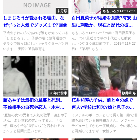
未分類
ももいろクローバーZ
しまじろうが愛される理由。な
百田夏菜子が結婚を意識?有安,山
ぜずっと人気でグッズまで?画像
里に刺激か。現在と歴代の彼氏
疑惑
平成生まれの方であれば誰もが知っている
ももいろクローバーZの赤・百田夏菜子さ
「しまじろう」。 子供の頃に教育通信の
ん。 つい最近まで華の十代だった彼女
チラシで散々目にしたキャラクターだと思
も、今や３０歳目前です。 2019年11月27
います。 実際に通信教育を...
日に「第3回 ももい...
90年代前半
桜井和寿
藤あや子は最初の旦那と死別。
桜井和寿の子供。前と今の嫁で
不倫相手の自死や恋人・木村一
何人?学校は和光?娘と息子の現
八の逮捕
在と5人目の噂
”魔性の女”の異名で人気の歌手・藤あや子
ミスチルのボーカルとして長く第一線で活
さん。 若い世代の方からすると、「な
躍を続けている桜井和寿さん。 メジャー
ぜ、藤あや子は”魔性の女”と言われるの
デビューしてから一度離婚し、今の嫁さん
か？」と疑問に思います。 ...
と再婚してますが、女性ファ...