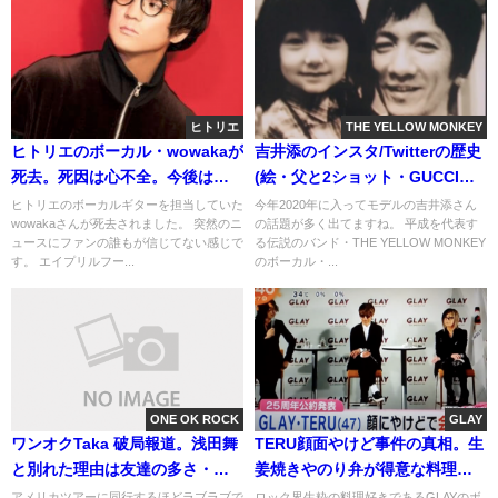
ヒトリエ
THE YELLOW MONKEY
ヒトリエのボーカル・wowakaが
吉井添のインスタ/Twitterの歴史
死去。死因は心不全。今後は解
(絵・父と2ショット・GUCCIコ
散or活動休止？
ーデ)画像
ヒトリエのボーカルギターを担当していた
今年2020年に入ってモデルの吉井添さん
wowakaさんが死去されました。 突然のニ
の話題が多く出てますね。 平成を代表す
ュースにファンの誰もが信じてない感じで
る伝説のバンド・THE YELLOW MONKEY
す。 エイプリルフー...
のボーカル・...
ONE OK ROCK
GLAY
ワンオクTaka 破局報道。浅田舞
TERU顔面やけど事件の真相。生
と別れた理由は友達の多さ・二
姜焼きやのり弁が得意な料理お
人の時間0
じさん
アメリカツアーに同行するほどラブラブで
ロック界生粋の料理好きであるGLAYのボ