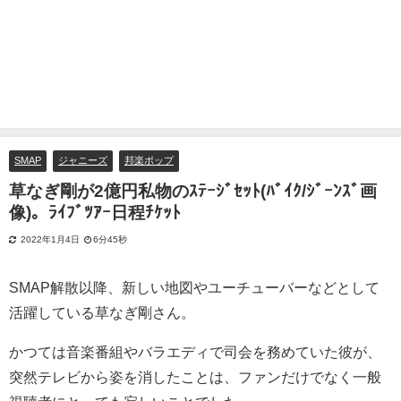
SMAP
ジャニーズ
邦楽ポップ
草なぎ剛が2億円私物のｽﾃｰｼﾞｾｯﾄ(ﾊﾞｲｸ/ｼﾞｰﾝｽﾞ画
像)。ﾗｲﾌﾞﾂｱｰ日程ﾁｹｯﾄ
2022年1月4日
6分45秒
SMAP解散以降、新しい地図やユーチューバーなどとして
活躍している草なぎ剛さん。
かつては音楽番組やバラエディで司会を務めていた彼が、
突然テレビから姿を消したことは、ファンだけでなく一般