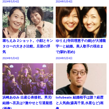
2024年5月4日
2024年5月4日
堀ちえみ 2ショット。小顔とキン
ゆりえ(寺田理恵子の娘)が大浦龍
タローの大きさ比較。旦那の浮
宇一と結婚。美人歌手の現在ま
気
で(馴れ初め)
2024年5月4日
2024年5月4日
浜崎あゆみ 出産公表後初。男児/
tofubeats 結婚相手は誰？経歴
結婚へ言及は?激やせと引退疑惑
と人気曲(森高千里,水星など)画
(画像)
像