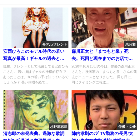
モデル/タレント
未分類
安西ひろこのモデル時代の若い
森川正太と「まつもと泉」死
写真が最高！ギャルの過去と現
去。死因と現在までのお店で韓
在(画像)
国疑惑[画像]
現在、タレントとして活躍してる安西ひろ
2020年10月13日の今日、俳優の森川正太
こさん。 若い頃はギャルの神様的存在で
さんと、漫画家の「まつもと泉」さんの死
あったことは、今の若い子は知っているで
去がニュースとなりました。 同じ日に、
しょうか？ 長い休暇を経て...
同じタイミングに報道...
忌野清志郎
俳優・女優
清志郎の未発表曲。過激な歌詞
陣内孝則のﾌｼﾞTV勤務の長男/太