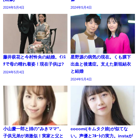
2024年5月4日
2024年5月4日
藤井萩花と今村怜央の結婚。ｲﾝｽ
星野源の病気の現在。くも膜下
ﾀで母の晴れ着姿！現在子供は?
出血と後遺症。支えた新垣結衣
と結婚
2024年5月4日
2024年5月4日
小山慶一郎と姉の”みきママ”。
cocomi(キムタク娘)が似てな
子供兄弟が弟激似！実家と父と
い。声優とﾌﾙｰﾄの実力。instaが