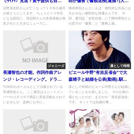
でﾀｲｱｯﾌﾟ見送？寛平提供も自主
郎が傷害で書類送検(逮捕?)大学
規制
と顔画像
忌野清志郎さんが亡くなって１０年の歳月
陣内孝則さんといえば、個性的な作品には
が経とうとしてます。 ちょうど１０年目
欠かせない個性的な俳優さんです。 今
になる節目に、清志郎さんの未発表曲が発
回、週刊誌「女性自身」にて陣内孝則さん
見されたと大きなニュースに...
の息子が「傷害」と「業務上過...
ジャニーズ
凛として時雨
長瀬智也の才能。作詞作曲アレ
ピエール中野"有吉反省会"で大
ンジ・レコーディング。ドラマ
森靖子と結婚を公表(動画).馴れ
の演技力
初めと子供
TOKIOのボーカルとして活躍されている
凛として時雨のピエール中野さんが結婚し
長瀬智也さん。 ここ最近はユニットメン
ていることを公表しました。 その公表の
バーのゴダゴダで満足に音楽活動をされて
場となったのが、まさかの「有吉反省会」
いませんが、皮肉にも今に...
です。 ネットでは結婚の事...