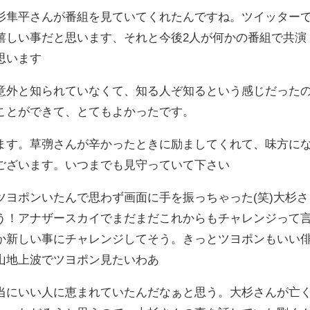
杉隼平さんが番組を見ていてくれたんですね。
ツイッター
嬉しい事だと思います、
それと今後2人が何かの番組で共演
思います
意外と知られていなくて、知る人ぞ知るという感じだった
ことができて、とてもよかったです。
ます。
草彅さんが辛かったときに励ましてくれて、味方に
ございます。
いつまでも見守っていて下さい
ツヨポンいたんで思わず画面に手を振っちゃった(笑)大杉さ
う！アナザースカイでまだまだこれからもチャレンジって
か新しい事にチャレンジしてそう。きっとツヨポンもいい
山地上波でツヨポン見たいわあ
当にいい人に恵まれていたんだなぁと思う。大杉さんが亡