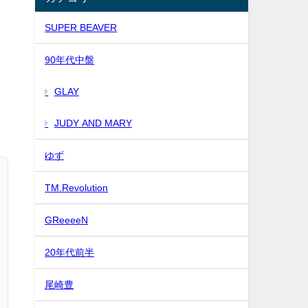
SUPER BEAVER
90年代中盤
GLAY
、
JUDY AND MARY
。
ゆず
TM.Revolution
GReeeeN
20年代前半
尾崎豊