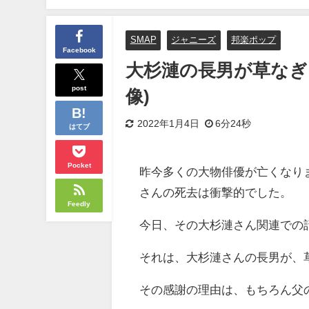
SMAP
ジャニーズ
邦楽ポップ
Facebook
大杉漣の長男が草なぎ
post
像)
2022年1月4日
6分24秒
はてブ
Pocket
昨今多くの大物俳優が亡くなり
さんの死去は衝撃的でした。
Feedly
今日、その大杉漣さん関連での
それは、大杉漣さんの長男が、
その感謝の理由は、もちろん父