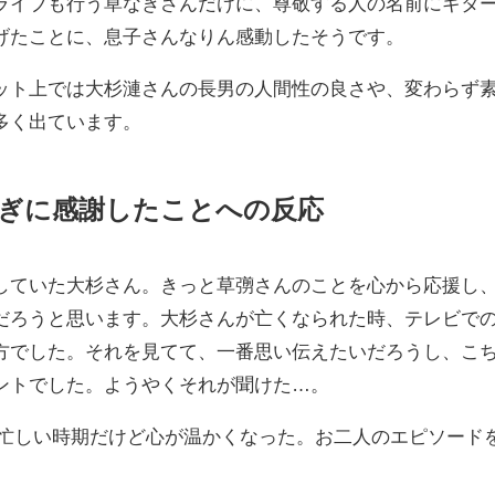
ライブも行う草なぎさんだけに、尊敬する人の名前にギタ
げたことに、息子さんなりん感動したそうです。
ット上では大杉漣さんの長男の人間性の良さや、変わらず
多く出ています。
ぎに感謝したことへの反応
していた大杉さん。
きっと草彅さんのことを心から応援し
だろうと思います。
大杉さんが亡くなられた時、テレビで
方でした。
それを見てて、一番思い伝えたいだろうし、こ
ントでした。
ようやくそれが聞けた…。
気忙しい時期だけど心が温かくなった。お二人のエピソード