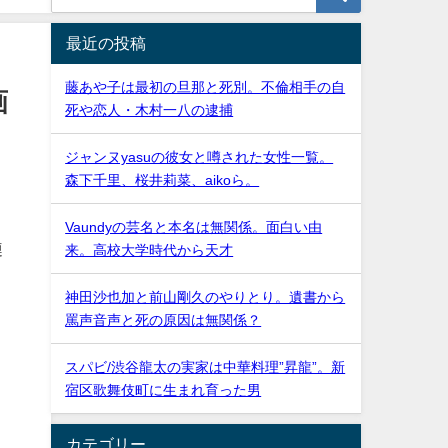
最近の投稿
藤あや子は最初の旦那と死別。不倫相手の自
画
死や恋人・木村一八の逮捕
ジャンヌyasuの彼女と噂された女性一覧。
森下千里、桜井莉菜、aikoら。
Vaundyの芸名と本名は無関係。面白い由
漣
来。高校大学時代から天才
神田沙也加と前山剛久のやりとり。遺書から
罵声音声と死の原因は無関係？
スパビ/渋谷龍太の実家は中華料理”昇龍”。新
。
宿区歌舞伎町に生まれ育った男
カテゴリー