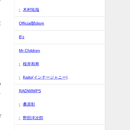
ー
木村拓哉
素
Official髭dism
B'z
Mr.Children
桜井和寿
、
Kaito(インナージャニー)
の
RADWIMPS
ち
桑原彰
を
野田洋次郎