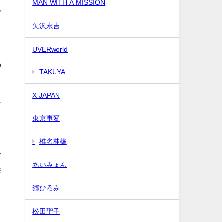
MAN WITH A MISSION
で
矢沢永吉
UVERworld
の
TAKUYA∞
X JAPAN
な
東京事変
椎名林檎
言
あいみょん
俳
郷ひろみ
く
松田聖子