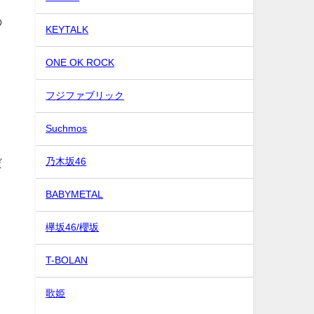
の
KEYTALK
ONE OK ROCK
フジファブリック
Suchmos
だ
乃木坂46
BABYMETAL
欅坂46/櫻坂
T-BOLAN
歌姫