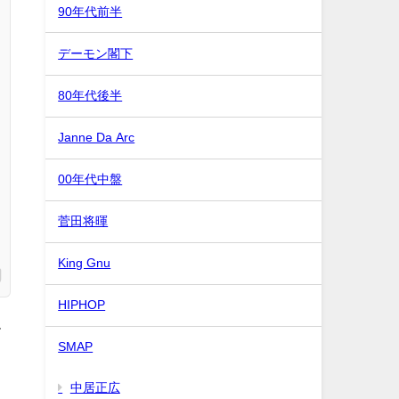
90年代前半
デーモン閣下
80年代後半
Janne Da Arc
00年代中盤
菅田将暉
King Gnu
HIPHOP
て
SMAP
中居正広