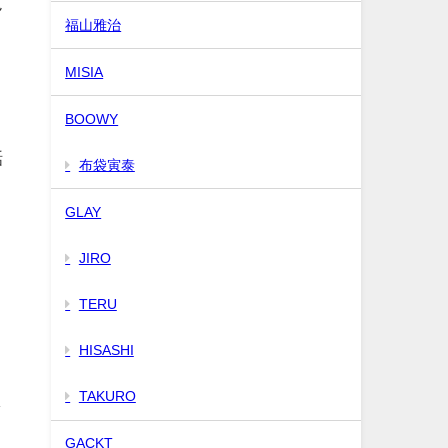
ん
福山雅治
。
MISIA
BOOWY
話
布袋寅泰
GLAY
JIRO
TERU
HISASHI
TAKURO
し
GACKT