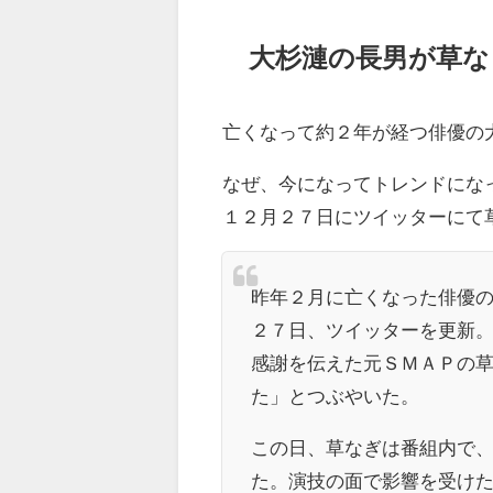
大杉漣の長男が草な
亡くなって約２年が経つ俳優の
なぜ、今になってトレンドにな
１２月２７日にツイッターにて
昨年２月に亡くなった俳優
２７日、ツイッターを更新
感謝を伝えた元
ＳＭＡＰ
の
た」とつぶやいた。
この日、草なぎは番組内で
た。演技の面で影響を受け