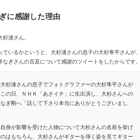
ぎに感謝した理由
大杉漣さん。
っているかというと、大杉漣さんの息子の大杉隼平さんが
草なぎさんの言及について感謝のツイートをしたからです
の
大杉漣
さんの息子でフォトグラファーの大杉隼平さんが
。この日、
ＮＨＫ
「
あさイチ
」に生出演し、大杉さんへの
草なぎ剛
へ「話して下さり本当にありがとうございまし
、自身が影響を受けた人物について大杉さんの名前を挙げ
たのはもちろん、大杉さんがギターを弾く姿を見てギター