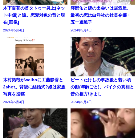
木下百花の首タトゥー炎上(ネッ
澤部佑と嫁の出会いは居酒屋。
ト中傷)と涙。恋愛対象の昔と現
最初の恋は白洋社の社長令嬢・
在[画像]
五十嵐暁子
2024年5月4日
2024年5月4日
木村拓哉がweiboに工藤静香と
ビートたけしの事故後と若い頃
2shot。背後に結婚式?娘は家族
の顔(年齢ごと)。バイクの真相と
写真を投稿
昔の相方/きよし
2024年5月4日
2024年5月4日