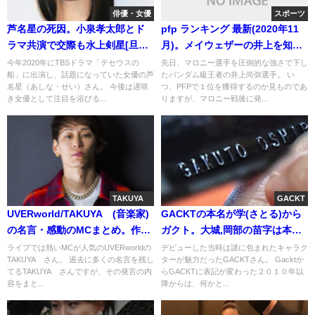
俳優・女優
スポーツ
芦名星の死因。小泉孝太郎とド
pfp ランキング 最新(2020年11
ラマ共演で交際も水上剣星[旦那]
月)。メイウェザーの井上を知ら
と結婚?[画像]
ないは嘘
今年2020年にTBSドラマ「テセウスの
先日、マロニー選手を圧倒的な強さで下し
船」に出演し、話題になっていた女優の芦
たバンダム級王者の井上尚弥選手。 い
名星（あしな・せい）さん。 今後は遅咲
つ、PFPで１位を獲得するのか見ものであ
き女優として注目を浴びる...
りますが、マロニー戦後に発...
TAKUYA∞
GACKT
UVERworld/TAKUYA∞(音楽家)
GACKTの本名が学(さとる)から
の名言・感動のMCまとめ。作詞
ガクト。大城,岡部の苗字は本当
作曲の天才
だが改名疑惑
ライブでは熱いMCが人気のUVERworldの
デビューした当時は謎に包まれたキャラク
TAKUYA∞さん。 過去に多くの名言を残し
ターが魅力だったGACKTさん。 Gacktか
てるTAKUYA∞さんですが、その発言の内
らGACKTに表記が変わった２０１０年以
容をまと...
降からは、何かと...