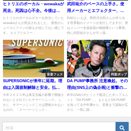
ヒトリエのボーカル・wowakaが
武田祐介のベースの上手さ。使
死去。死因は心不全。今後は解
用メーカーとエフェクター、演
散or活動休止？
奏の特徴
ヒトリエのボーカルギターを担当していた
RADといえば、野田洋次郎さんが作り出
wowakaさんが死去されました。 突然のニ
す世界観のイメージが先行してますが、実
ュースにファンの誰もが信じてない感じで
はメンバー全員楽器の精鋭隊という事実。
す。 エイプリルフー...
特に武田祐介さんが引っ張...
音楽フェス
邦楽ポップ
SUPERSONICが来年に延期。理
DA PUMP事務所 注意喚起。その
由は入国規制解除と安全。払戻
理由(SNS上の偽企画)と衝撃の事
と2021日程
実。
今年２０２０年は東京五輪の影響で開催さ
昨年USAの大ヒットで復活したポップユニ
れないとされていたサマーソニック。 し
ット「DA PUMP」。 もともとDA PUMP
かし、サマーソニックこそは開催されない
を知ってる中年層から、若者まで認知が広
ものの、「スーパーソニック...
がり、一気に国...