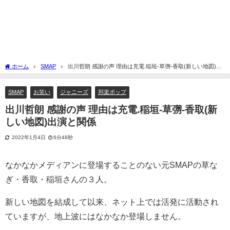
ホーム
SMAP
出川哲朗 感謝の声 理由は充電.稲垣-草彅-香取(新しい地図)出
演と関係
SMAP
お笑い
ジャニーズ
邦楽ポップ
出川哲朗 感謝の声 理由は充電.稲垣-草彅-香取(新
しい地図)出演と関係
2022年1月4日
6分48秒
なかなかメディアンに登場することのない元SMAPの草な
ぎ・香取・稲垣さんの３人。
新しい地図を結成して以来、ネット上では活発に活動され
ていますが、地上波にはなかなか登場しません。