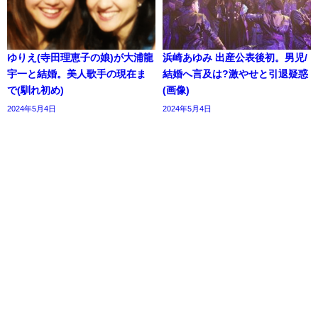
ゆりえ(寺田理恵子の娘)が大浦龍
浜崎あゆみ 出産公表後初。男児/
宇一と結婚。美人歌手の現在ま
結婚へ言及は?激やせと引退疑惑
で(馴れ初め)
(画像)
2024年5月4日
2024年5月4日