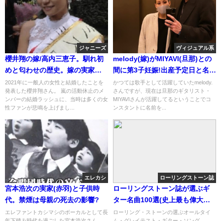
ジャニーズ
ヴィジュアル系
櫻井翔の嫁/高内三恵子。馴れ初
melody(嫁)がMIYAVI(旦那)との
めと匂わせの歴史。嫁の実家は
間に第3子妊娠!出産予定日と名前
焼肉屋?韓国人ではない
は?[画像]
2021年に一般人の女性と結婚したことを
かつては歌手として活躍していたmelody.
発表した櫻井翔さん。 嵐の活動休止のメ
さんですが、現在は旦那のギタリスト・
ンバーの結婚ラッシュに、当時は多くの女
MIYAVIさんが活躍してるということでコ
性ファンが悲鳴を上げまし...
ンスタントに名前を...
エレカシ
ローリングストーン誌
宮本浩次の実家(赤羽)と子供時
ローリングストーン誌が選ぶギ
代。禁煙は母親の死去の影響?
ター名曲100選(史上最も偉大な
ｷﾞﾀｰｿﾝｸﾞ)
エレファントカシマシのボーカルとして長
ローリング・ストーンの選ぶオールタイ
年下積み時代を過ごした宮本浩次さん。
ム・グレイテスト・ギター・ソング