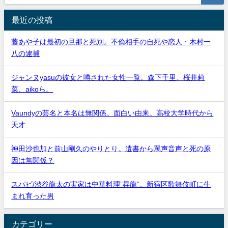
最近の投稿
藤あや子は最初の旦那と死別。不倫相手の自死や恋人・木村一
八の逮捕
ジャンヌyasuの彼女と噂された女性一覧。森下千里、桜井莉
菜、aikoら。
Vaundyの芸名と本名は無関係。面白い由来。高校大学時代から
天才
神田沙也加と前山剛久のやりとり。遺書から罵声音声と死の原
因は無関係？
スパビ/渋谷龍太の実家は中華料理”昇龍”。新宿区歌舞伎町に生
まれ育った男
カテゴリー