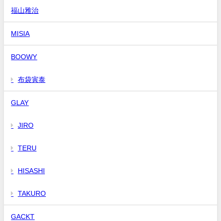
福山雅治
MISIA
BOOWY
布袋寅泰
GLAY
JIRO
TERU
HISASHI
TAKURO
GACKT