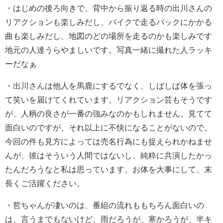
・
はじめの後ろ向きで、背中から振り返る時の出川さんの
リアクションも楽しみだし、バイクで走るバックにかかる
曲も楽しみだし、地図のどの場所を走るのかも楽しみです
地元の人達うらやましいです。写真一緒に撮れた人ラッキ
ーだなぁ
・
出川さんは他人を馬鹿にするでなく、しばしば体を張っ
て笑いを届けてくれています。
リアクション芸もそうです
が、人柄の良さが一番の強みなのかもしれません。
見てて
面白いのですが、それ以上に不快になることがないので。
今回の件も見方によっては売名行為にも捉えられかねませ
んが、彼はそういう人間ではないし、純粋に共演したかっ
たんだろうなと私は思っています。
お体を大事にして、末
長くご活躍ください。
・
哲ちゃんが凄いのは、番組の流れももちろん面白いの
は、言うまでもないけど、雨だろうが、寒かろうが、半キ