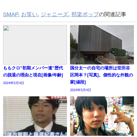
SMAP
,
お笑い
,
ジャニーズ
,
邦楽ポップ
の関連記事
ももクロ”初期メンバー達”歴代
国分太一の自宅の場所は世田谷
の脱退の理由と現在[画像/年齢]
区岡本？[写真]。個性的な外観の
家[値段]
2024年5月4日
2024年5月4日