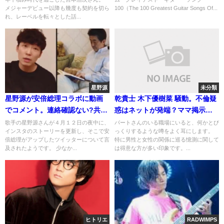
メジャーデビュー以降も幾度も契約を切ら
100（The 100 Greatest Guitar Songs Of...
れ、レーベルを転々とした話...
星野源
未分類
星野源が安倍総理コラボに動画
乾貴士 木下優樹菜 騒動。不倫疑
でコメント。連絡確認ない?共演
惑はネットが発端？ママ掲示板
の可能性
の威力
歌手の星野源さんが４月１２日の夜中に、
パートさんのいる職場にいると、何かとび
インスタのストーリーを更新し、そこで安
っくりするような噂をよく耳にします。
倍総理がアップしたツイッターについて言
特に男性と女性の関係に巡る憶測に関して
及されたようです。 少なか...
は得意な方が多い印象です。...
ヒトリエ
RADWIMPS