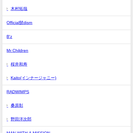
木村拓哉
Official髭dism
B'z
Mr.Children
桜井和寿
Kaito(インナージャニー)
RADWIMPS
桑原彰
野田洋次郎