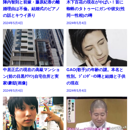
陣内智則と前嫁・藤原紀香の離
木下百花の現在がやばい！首に
婚理由は不倫。結婚式のピアノ
蜘蛛のタトゥーにガンや彼女(性
の話とキウイ弄り
同一性相)の噂
2024年5月4日
2024年5月4日
中居正広の現在の高級マンショ
GAO(歌手)の年齢の謎。本名と
ン(前の目黒ﾀﾜﾏﾝ)自宅住所と実
性別。ｼﾞｪﾝﾀﾞｰの噂と結婚と子供
家/豪邸[画像]
の現在
2024年5月4日
2024年5月4日