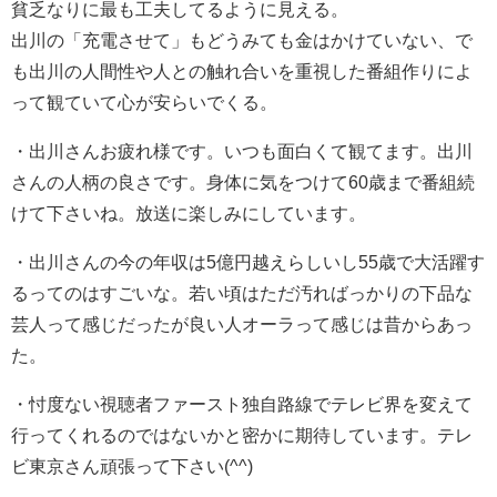
貧乏なりに最も工夫してるように見える。
出川の「充電させて」もどうみても金はかけていない、で
も出川の人間性や人との触れ合いを重視した番組作りによ
って観ていて心が安らいでくる。
・
出川さんお疲れ様です。
いつも面白くて観てます。
出川
さんの人柄の良さです。
身体に気をつけて60歳まで番組続
けて下さいね。放送に楽しみにしています。
・
出川さんの今の年収は5億円越えらしいし55歳で大活躍す
るってのはすごいな。
若い頃はただ汚ればっかりの下品な
芸人って感じだったが良い人オーラって感じは昔からあっ
た。
・
忖度ない視聴者ファースト独自路線で
テレビ界を変えて
行ってくれるのではないかと
密かに期待しています。
テレ
ビ東京さん頑張って下さい(^^)