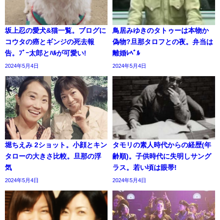
坂上忍の愛犬&猫一覧。ブログに
鳥居みゆきのタトゥーは本物か
コウタの癌とギンジの死去報
偽物?旦那タロフとの夜。弁当は
告。ﾌﾞｰ太郎とﾊﾙが可愛い!
離婚ﾚﾍﾞﾙ
2024年5月4日
2024年5月4日
堀ちえみ 2ショット。小顔とキン
タモリの素人時代からの経歴(年
タローの大きさ比較。旦那の浮
齢順)。子供時代に失明しサング
気
ラス。若い頃は眼帯!
2024年5月4日
2024年5月4日