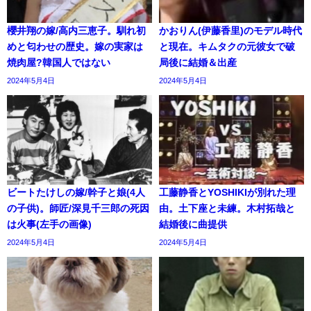
櫻井翔の嫁/高内三恵子。馴れ初
かおりん(伊藤香里)のモデル時代
めと匂わせの歴史。嫁の実家は
と現在。キムタクの元彼女で破
焼肉屋?韓国人ではない
局後に結婚＆出産
2024年5月4日
2024年5月4日
ビートたけしの嫁/幹子と娘(4人
工藤静香とYOSHIKIが別れた理
の子供)。師匠/深見千三郎の死因
由。土下座と未練。木村拓哉と
は火事(左手の画像)
結婚後に曲提供
2024年5月4日
2024年5月4日