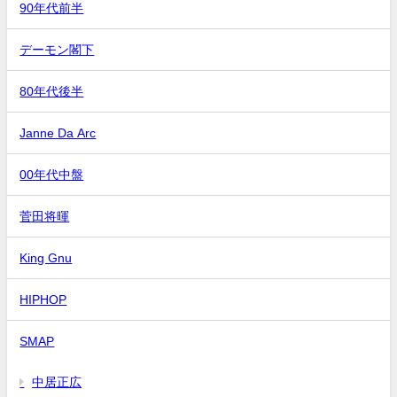
90年代前半
デーモン閣下
80年代後半
Janne Da Arc
00年代中盤
菅田将暉
King Gnu
HIPHOP
SMAP
中居正広