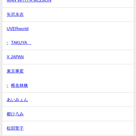
MAN WITH A MISSION
矢沢永吉
UVERworld
TAKUYA∞
X JAPAN
東京事変
椎名林檎
あいみょん
郷ひろみ
松田聖子