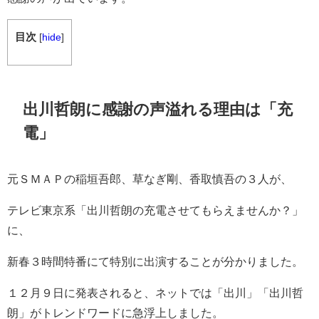
目次
[
hide
]
出川哲朗に感謝の声溢れる理由は「充
電」
元ＳＭＡＰの
稲垣吾郎
、
草なぎ剛
、
香取慎吾
の３人が、
テレビ東京系「
出川哲朗の充電させてもらえませんか？
」
に、
新春３時間特番にて特別に出演することが分かりました。
１２月９日に発表されると、ネットでは「出川」「出川哲
朗」がトレンドワードに急浮上しました。