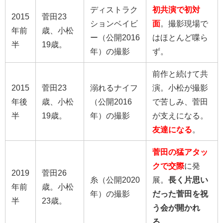
ディストラク
初共演で初対
2015
菅田23
ションベイビ
面
。撮影現場で
年前
歳、小松
ー（公開2016
はほとんど喋ら
半
19歳。
年）の撮影
ず。
前作と続けて共
2015
菅田23
溺れるナイフ
演。小松が撮影
年後
歳、小松
（公開2016
で苦しみ、菅田
半
19歳。
年）の撮影
が支えになる。
友達になる
。
菅田の猛アタッ
クで交際
に発
2019
菅田26
糸（公開2020
展。
長く片思い
年前
歳。小松
年）の撮影
だった菅田を祝
半
23歳。
う会が開かれ
る。