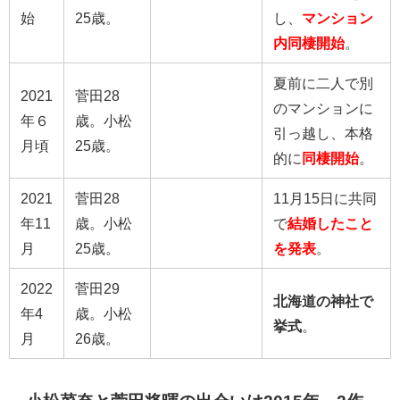
始
25歳。
し、
マンション
内同棲開始
。
夏前に二人で別
2021
菅田28
のマンションに
年６
歳。小松
引っ越し、本格
月頃
25歳。
的に
同棲開始
。
2021
菅田28
11月15日に共同
年11
歳。小松
で
結婚したこと
月
25歳。
を発表
。
2022
菅田29
北海道の神社で
年4
歳。小松
挙式
。
月
26歳。