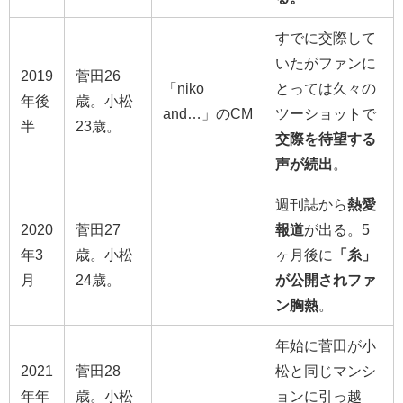
すでに交際して
いたがファンに
2019
菅田26
「
niko
とっては久々の
年後
歳。小松
and…」のCM
ツーショットで
半
23歳。
交際を待望する
声が続出
。
週刊誌から
熱愛
2020
菅田27
報道
が出る。5
年3
歳。小松
ヶ月後に
「糸」
月
24歳。
が公開されファ
ン胸熱
。
年始に菅田が小
2021
菅田28
松と同じマンシ
年年
歳。小松
ョンに引っ越