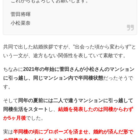
これからもよろしくお願いします。
菅田将暉
小松菜奈
共同で出した結婚挨拶ですが、”出会った頃から変わらず”と
いう一文が、途方もない関係性を表していて素敵です。
ちなみに
2021年の年始に菅田さんが小松さんのマンション
に引っ越し、同じマンション内で半同棲状態
だったそうで
す。
そして
同年の夏前には二人で違うマンションに引っ越して
同棲生活をスタート
し、
結婚を発表したのは同棲からわず
か5ヶ月後
でした。
実は
半同棲の頃にプロポーズを済ませ、婚約が済んだ形で