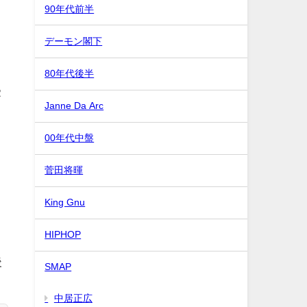
ト
90年代前半
デーモン閣下
。
80年代後半
２
Janne Da Arc
00年代中盤
。
菅田将暉
King Gnu
HIPHOP
後
SMAP
中居正広