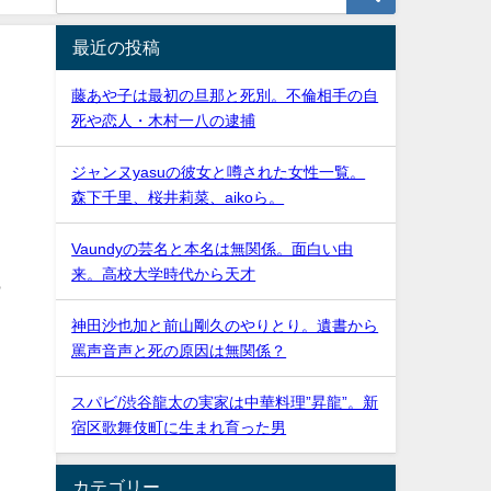
最近の投稿
藤あや子は最初の旦那と死別。不倫相手の自
死や恋人・木村一八の逮捕
ジャンヌyasuの彼女と噂された女性一覧。
森下千里、桜井莉菜、aikoら。
Vaundyの芸名と本名は無関係。面白い由
来。高校大学時代から天才
も
神田沙也加と前山剛久のやりとり。遺書から
罵声音声と死の原因は無関係？
い
スパビ/渋谷龍太の実家は中華料理”昇龍”。新
宿区歌舞伎町に生まれ育った男
カテゴリー