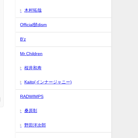
木村拓哉
Official髭dism
B'z
Mr.Children
桜井和寿
Kaito(インナージャニー)
RADWIMPS
桑原彰
野田洋次郎