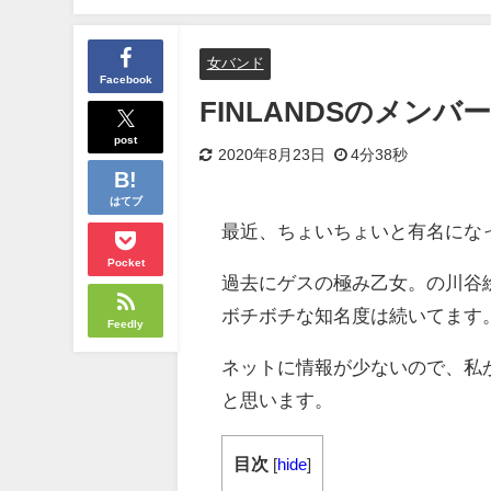
女バンド
Facebook
FINLANDSのメン
post
2020年8月23日
4分38秒
はてブ
最近、ちょいちょいと有名になっ
Pocket
過去にゲスの極み乙女。の川谷
ボチボチな知名度は続いてます
Feedly
ネットに情報が少ないので、私が
と思います。
目次
[
hide
]