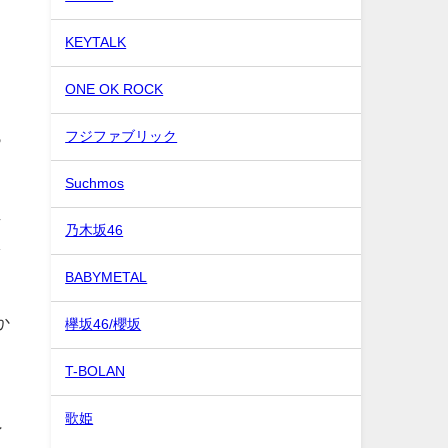
KEYTALK
ONE OK ROCK
っ
フジファブリック
Suchmos
じ
乃木坂46
し
BABYMETAL
か
欅坂46/櫻坂
T-BOLAN
歌姫
ン