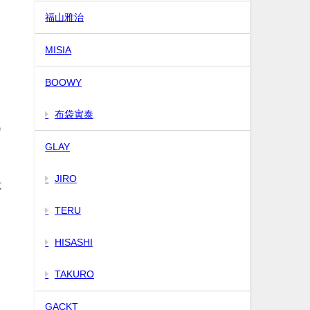
福山雅治
MISIA
BOOWY
布袋寅泰
ワ
GLAY
JIRO
は
TERU
HISASHI
TAKURO
GACKT