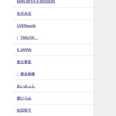
MAN WITH A MISSION
矢沢永吉
UVERworld
TAKUYA∞
X JAPAN
東京事変
椎名林檎
あいみょん
郷ひろみ
松田聖子