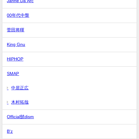
Janne Da Arc
00年代中盤
菅田将暉
King Gnu
HIPHOP
SMAP
中居正広
木村拓哉
Official髭dism
B'z