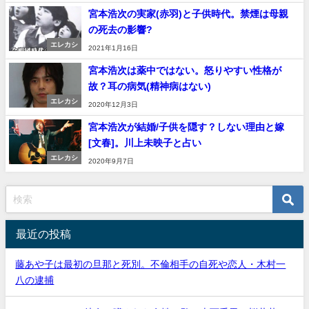
宮本浩次の実家(赤羽)と子供時代。禁煙は母親
の死去の影響?
エレカシ
2021年1月16日
宮本浩次は薬中ではない。怒りやすい性格が
故？耳の病気(精神病はない)
エレカシ
2020年12月3日
宮本浩次が結婚/子供を隠す？しない理由と嫁
[文春]。川上未映子と占い
エレカシ
2020年9月7日
最近の投稿
藤あや子は最初の旦那と死別。不倫相手の自死や恋人・木村一
八の逮捕