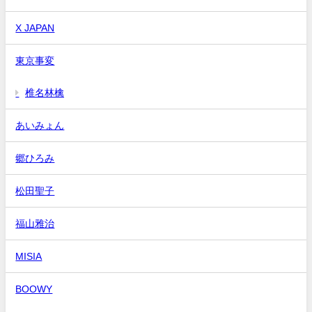
X JAPAN
東京事変
椎名林檎
あいみょん
郷ひろみ
松田聖子
福山雅治
MISIA
BOOWY