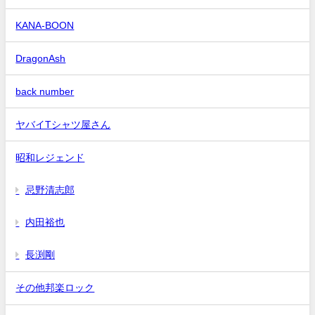
KANA-BOON
DragonAsh
back number
ヤバイTシャツ屋さん
昭和レジェンド
忌野清志郎
内田裕也
長渕剛
その他邦楽ロック