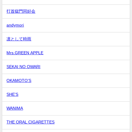
打首獄門同好会
andymori
凛として時雨
Mrs.GREEN APPLE
SEKAI NO OWARI
OKAMOTO’S
SHE'S
WANIMA
THE ORAL CIGARETTES