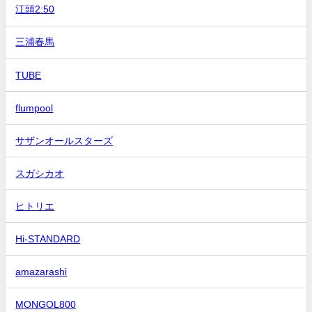
江頭2:50
三浦春馬
TUBE
flumpool
サザンオールスターズ
スガシカオ
ヒトリエ
Hi-STANDARD
amazarashi
MONGOL800