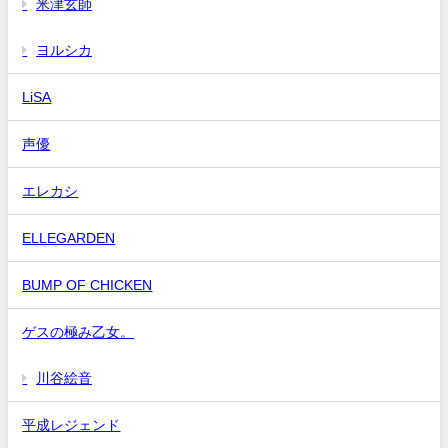
米津玄師
ヨルシカ
LiSA
声優
エレカシ
ELLEGARDEN
BUMP OF CHICKEN
ゲスの極み乙女。
川谷絵音
平成レジェンド