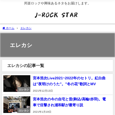
邦楽ロックや興味あるネタをお届けします。
ホーム
エレカシ
エレカシ
エレカシの記事一覧
宮本浩次Live2021~2022年のセトリ。紅白曲
は”夜明けのうた”。”冬の花”歌詞とMV
エレカシ
2021年12月13日
宮本浩次の今の自宅と昔(駒込/高輪/赤羽)。電
車で目撃され浦和駅が最寄り説
エレカシ
2021年1月19日