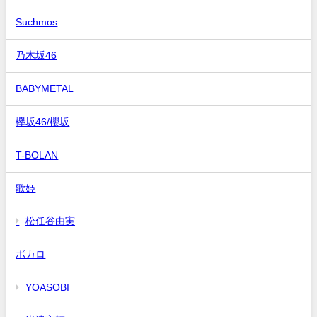
Suchmos
乃木坂46
BABYMETAL
欅坂46/櫻坂
T-BOLAN
歌姫
松任谷由実
ボカロ
YOASOBI