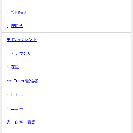
竹内結子
押尾学
モデル/タレント
アナウンサー
森星
YouTuber/配信者
ヒカル
ニコ生
家・自宅・豪邸