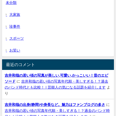
未分類
大家族
珍事件
スポーツ
お笑い
最近のコメント
吉井和哉の若い頃の写真が美しい,可愛い,かっこいい！昔のエピ
ソード
に
吉井和哉の若い頃の写真年代順・美しすぎる！？過去
のバンド時代とも比較！ | 芸能人の気になる話題を紹介します
よ
り
吉井和哉の出身(静岡)や身長など。魅力はファンブログの多さ
に
吉井和哉の若い頃の写真年代順・美しすぎる！？過去のバンド時