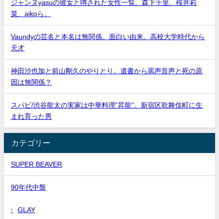
ジャンヌyasuの彼女と噂された女性一覧。森下千里、桜井莉
菜、aikoら。
Vaundyの芸名と本名は無関係。面白い由来。高校大学時代から
天才
神田沙也加と前山剛久のやりとり。遺書から罵声音声と死の原
因は無関係？
スパビ/渋谷龍太の実家は中華料理”昇龍”。新宿区歌舞伎町に生
まれ育った男
カテゴリー
SUPER BEAVER
90年代中盤
GLAY