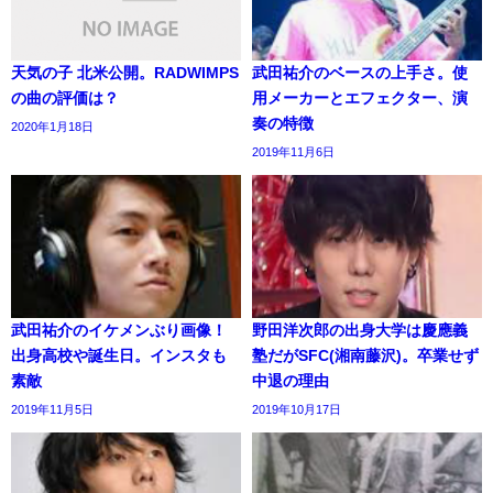
天気の子 北米公開。RADWIMPS
武田祐介のベースの上手さ。使
の曲の評価は？
用メーカーとエフェクター、演
奏の特徴
2020年1月18日
2019年11月6日
武田祐介のイケメンぶり画像！
野田洋次郎の出身大学は慶應義
出身高校や誕生日。インスタも
塾だがSFC(湘南藤沢)。卒業せず
素敵
中退の理由
2019年11月5日
2019年10月17日