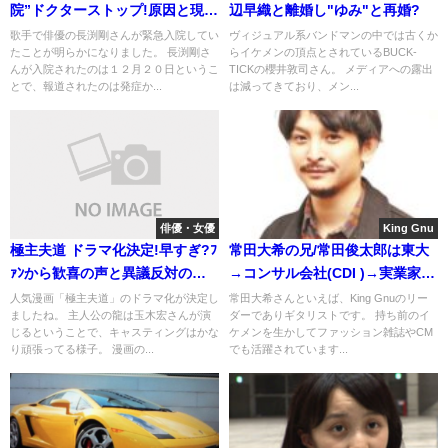
院”ドクターストップ!原因と現在
辺早織と離婚し"ゆみ"と再婚?
の容態
歌手で俳優の長渕剛さんが緊急入院してい
ヴィジュアル系バンドマンの中では古くか
たことが明らかになりました。 長渕剛さ
らイケメンの頂点とされているBUCK-
んが入院されたのは１２月２０日というこ
TICKの櫻井敦司さん。 メディアへの露出
とで、報道されたのは発症か...
は減ってきており、メン...
俳優・女優
King Gnu
極主夫道 ドラマ化決定!早すぎ?ﾌ
常田大希の兄/常田俊太郎は東大
ｧﾝから歓喜の声と異議反対の理
→コンサル会社(CDI )→実業家。
由
父と母も凄い!
人気漫画「極主夫道」のドラマ化が決定し
常田大希さんといえば、King Gnuのリー
ましたね。 主人公の龍は玉木宏さんが演
ダーでありギタリストです。 持ち前のイ
じるということで、キャスティングはかな
ケメンを生かしてファッション雑誌やCM
り頑張ってる様子。 漫画の...
でも活躍されています...