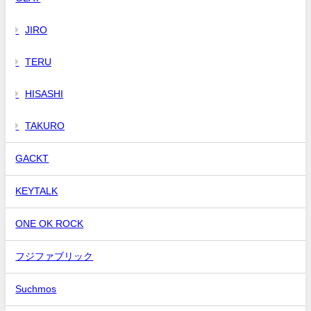
JIRO
TERU
HISASHI
TAKURO
GACKT
KEYTALK
ONE OK ROCK
フジファブリック
Suchmos