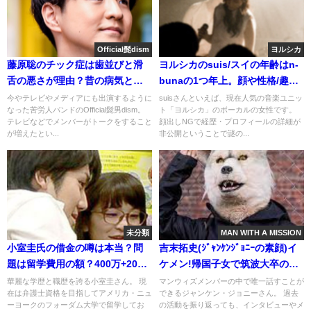
Official髭dism
ヨルシカ
藤原聡のチック症は歯並びと滑
ヨルシカのsuis/スイの年齢はn-
舌の悪さが理由？昔の病気と手
bunaの1つ年上。顔や性格/趣味
術[矯正]
は可愛い系
今やテレビやメディアにも出演するように
suisさんといえば、現在人気の音楽ユニッ
なった苦労人バンドのOfficial髭男dism。
ト「ヨルシカ」のボーカルの女性です。
テレビなどでメンバーがトークをすること
顔出しNGで経歴・プロフィールの詳細が
が増えたとい...
非公開ということで謎の...
未分類
MAN WITH A MISSION
小室圭氏の借金の噂は本当？問
吉末拓史(ｼﾞｬﾝｹﾝｼﾞｮﾆｰの素顔)イ
題は留学費用の額？400万+2000
ケメン!帰国子女で筑波大卒の英
万追加か
語力
華麗な学歴と職歴を誇る小室圭さん。 現
マンウィズメンバーの中で唯一話すことが
在は弁護士資格を目指してアメリカ・ニュ
できるジャンケン・ジョニーさん。 過去
ーヨークのフォーダム大学で留学してお
の活動を振り返っても、インタビューやメ