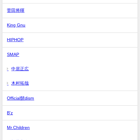
菅田将暉
King Gnu
HIPHOP
SMAP
中居正広
木村拓哉
Official髭dism
B'z
Mr.Children