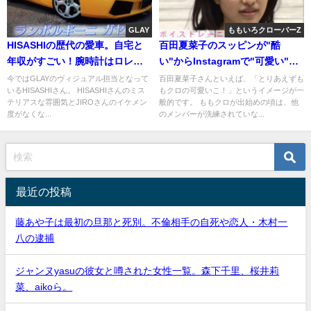
GLAY
ももいろクローバーZ
HISASHIの歴代の愛車。自宅と
百田夏菜子のスッピンが"酷
年収がすごい！腕時計はロレッ
い"からInstagramで"可愛い"に
クス[画像]
昇進[画像]
今ではGLAYのヴィジュアル担当となって
百田夏菜子さんといえば、「とりあえずも
いるHISASHIさん。 HISASHIさんのミス
もクロの可愛いこ！」というイメージが一
テリアスな雰囲気とJIROさんのイケメン
般的です。 ももクロが出始めの頃は、他
度がなくな...
のメンバーが洗練されていな...
最近の投稿
藤あや子は最初の旦那と死別。不倫相手の自死や恋人・木村一
八の逮捕
ジャンヌyasuの彼女と噂された女性一覧。森下千里、桜井莉
菜、aikoら。