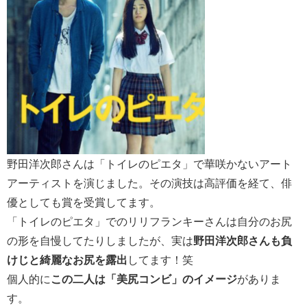
野田洋次郎さんは「トイレのピエタ」で華咲かないアート
アーティストを演じました。その演技は高評価を経て、俳
優としても賞を受賞してます。
「トイレのピエタ」でのリリフランキーさんは自分のお尻
の形を自慢してたりしましたが、実は
野田洋次郎さんも負
けじと綺麗なお尻を露出
してます！笑
個人的に
この二人は「美尻コンビ」のイメージ
がありま
す。