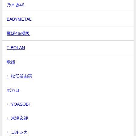
乃木坂46
BABYMETAL
欅坂46/櫻坂
T-BOLAN
歌姫
松任谷由実
ボカロ
YOASOBI
米津玄師
ヨルシカ