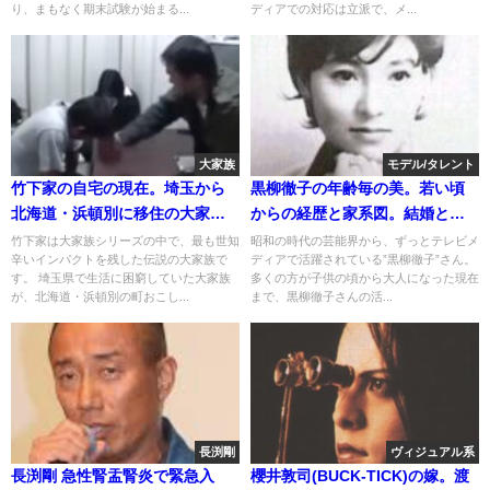
り、まもなく期末試験が始まる...
ディアでの対応は立派で、メ...
大家族
モデル/タレント
竹下家の自宅の現在。埼玉から
黒柳徹子の年齢毎の美。若い頃
北海道・浜頓別に移住の大家
からの経歴と家系図。結婚と旦
族。娘のブログや死去の噂
那的な昔の彼氏
竹下家は大家族シリーズの中で、最も世知
昭和の時代の芸能界から、ずっとテレビメ
辛いインパクトを残した伝説の大家族で
ディアで活躍されている”黒柳徹子”さん。
す。 埼玉県で生活に困窮していた大家族
多くの方が子供の頃から大人になった現在
が、北海道・浜頓別の町おこし...
まで、黒柳徹子さんの活...
長渕剛
ヴィジュアル系
長渕剛 急性腎盂腎炎で緊急入
櫻井敦司(BUCK-TICK)の嫁。渡