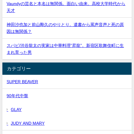
Vaundyの芸名と本名は無関係。面白い由来。高校大学時代から
天才
神田沙也加と前山剛久のやりとり。遺書から罵声音声と死の原
因は無関係？
スパビ/渋谷龍太の実家は中華料理”昇龍”。新宿区歌舞伎町に生
まれ育った男
カテゴリー
SUPER BEAVER
90年代中盤
GLAY
JUDY AND MARY