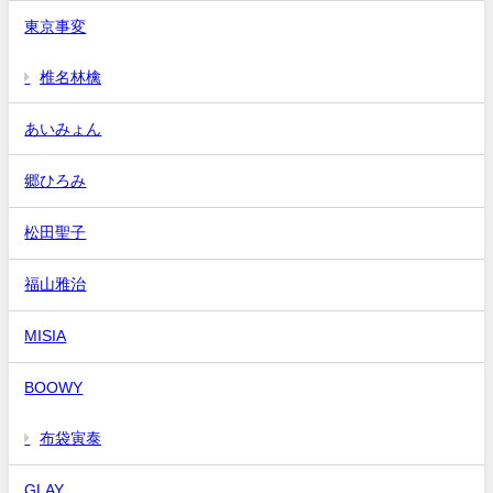
東京事変
椎名林檎
あいみょん
郷ひろみ
松田聖子
福山雅治
MISIA
BOOWY
布袋寅泰
GLAY