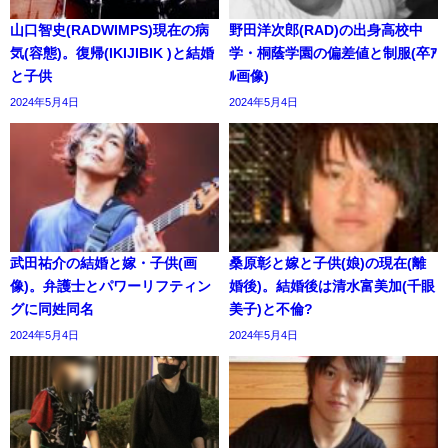
山口智史(RADWIMPS)現在の病
野田洋次郎(RAD)の出身高校中
気(容態)。復帰(IKIJIBIK )と結婚
学・桐蔭学園の偏差値と制服(卒ｱ
と子供
ﾙ画像)
2024年5月4日
2024年5月4日
武田祐介の結婚と嫁・子供(画
桑原彰と嫁と子供(娘)の現在(離
像)。弁護士とパワーリフティン
婚後)。結婚後は清水富美加(千眼
グに同姓同名
美子)と不倫?
2024年5月4日
2024年5月4日