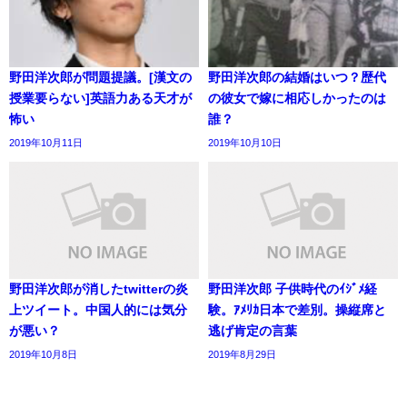
野田洋次郎が問題提議。[漢文の
野田洋次郎の結婚はいつ？歴代
授業要らない]英語力ある天才が
の彼女で嫁に相応しかったのは
怖い
誰？
2019年10月11日
2019年10月10日
野田洋次郎が消したtwitterの炎
野田洋次郎 子供時代のｲｼﾞﾒ経
上ツイート。中国人的には気分
験。ｱﾒﾘｶ日本で差別。操縦席と
が悪い？
逃げ肯定の言葉
2019年10月8日
2019年8月29日