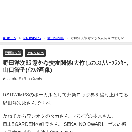
ホーム
RADWIMPS
野田洋次郎
野田洋次郎 意外な交友関係!大竹しのぶ,
ﾘﾘｰﾌﾗﾝｷｰ,山口智子(ｲﾝｽﾀ画像)
野田洋次郎
RADWIMPS
野田洋次郎 意外な交友関係!大竹しのぶ,ﾘﾘｰﾌﾗﾝｷｰ,
山口智子(ｲﾝｽﾀ画像)
2019年9月1日
4分39秒
RADWIMPSのボーカルとして邦楽ロック界を盛り上げてる
野田洋次郎さんですが、
かねてからワンオクのタカさん、バンプの藤原さん、
ELLEGARDENの細美さん、SEKAI NO OWARI、ゲスの極