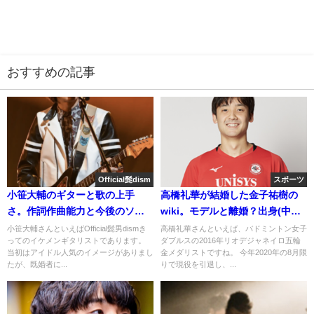
おすすめの記事
Official髭dism
スポーツ
小笹大輔のギターと歌の上手
高橋礼華が結婚した金子祐樹の
さ。作詞作曲能力と今後のソ
wiki。モデルと離婚？出身(中学/
ロ。使用機材は?
高校)と身長[画像]
小笹大輔さんといえばOfficial髭男dismき
高橋礼華さんといえば、バドミントン女子
ってのイケメンギタリストであります。
ダブルスの2016年リオデジャネイロ五輪
当初はアイドル人気のイメージがありまし
金メダリストですね。 今年2020年の8月限
たが、既婚者に...
りで現役を引退し、...