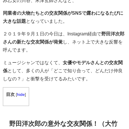
み乙女の川谷、米津玄師さんなど、
同業者の大物たちとの交友関係がSNSで露わになるたびに
大きな話題
となっていました。
２０１９年９月１日の今日は、Instagram経由で
野田洋次郎
さんの新たな交友関係が発覚
し、ネット上で大きな反響を
呼んでます。
ミュージシャンではなくて、
女優やモデルさんとの交友関
係
として、多くの人が「どこで知り合って、どんだけ仲良
しなの？」と衝撃を受けてるみたいです。
目次
[
hide
]
野田洋次郎の意外な交友関係！（大竹