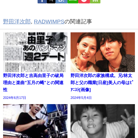
野田洋次郎
,
RADWIMPS
の関連記事
野田洋次郎と吉高由里子の破局
野田洋次郎の家族構成。兄/林太
理由と楽曲”五月の蝿”との関連
郎と父の職業[日産]美人の母はﾋﾟ
性
ｱﾆｽﾄ[画像]
2024年6月17日
2024年5月4日