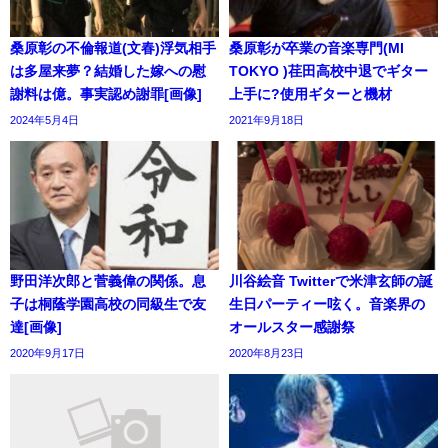
桑原彰の不倫報道(文春)浮気相手
桑原彰が卒業の音楽専門(MI
は多屋来夢？結婚した嫁への慰
TOKYO )荏田高校中退でギター
謝料は億。事実認め謝罪[画像]
上手に?使用ギターと機材
2024年5月4日
2021年9月18日
野田洋次郎と菅義偉の関係。息
川谷絵音 Twitterで米津玄師の誕
子は桐蔭学園高校の同級生で友
生日パーティー呟く。音楽界の
達[画像]
オールスター感謝祭
2020年9月17日
2020年8月23日