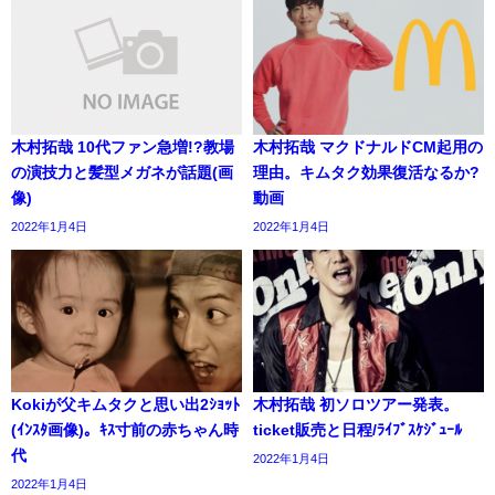
木村拓哉 10代ファン急増!?教場
木村拓哉 マクドナルドCM起用の
の演技力と髪型メガネが話題(画
理由。キムタク効果復活なるか?
像)
動画
2022年1月4日
2022年1月4日
Kokiが父キムタクと思い出2ｼｮｯﾄ
木村拓哉 初ソロツアー発表。
(ｲﾝｽﾀ画像)。ｷｽ寸前の赤ちゃん時
ticket販売と日程/ﾗｲﾌﾞｽｹｼﾞｭｰﾙ
代
2022年1月4日
2022年1月4日