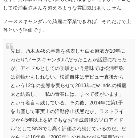
して松浦亜弥さんを超えるような雰囲気はありません。
ノーススキャンダルで綺麗に卒業できれば、それだけで上
等という評価です。
先日、乃木坂46の卒業を発表した
白石麻衣
が10年に
わたり“ノースキャンダル”だったことが話題になった
が、アイドルとしての功績という意味では松浦亜弥
は別軸かもしれない。松浦自体はデビュー直後から
という12年の交際を実らせて2013年にw-inds.の橘慶
太と結婚し、「私の青春には、すべて彼がいます」
という名言も残している。その後、2014年に第1子
を出産して事実上の活動停止状態だが、ラストライ
ブから5年以上を経てもなお“平成最後のソロアイド
ル”としてSNSでも高く評価され続けているのだ。だ
からこそ18年前（2002年）の作品ながら“最新”のソ