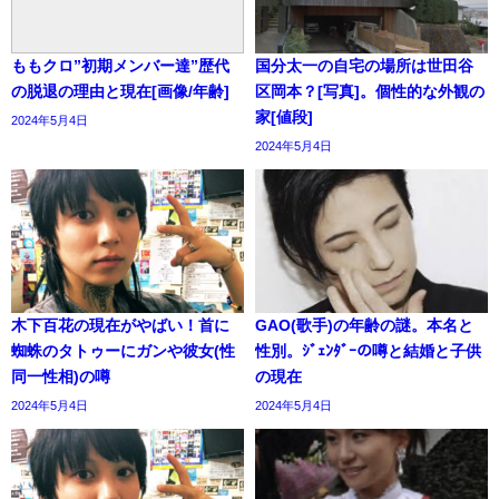
ももクロ”初期メンバー達”歴代
国分太一の自宅の場所は世田谷
の脱退の理由と現在[画像/年齢]
区岡本？[写真]。個性的な外観の
家[値段]
2024年5月4日
2024年5月4日
木下百花の現在がやばい！首に
GAO(歌手)の年齢の謎。本名と
蜘蛛のタトゥーにガンや彼女(性
性別。ｼﾞｪﾝﾀﾞｰの噂と結婚と子供
同一性相)の噂
の現在
2024年5月4日
2024年5月4日