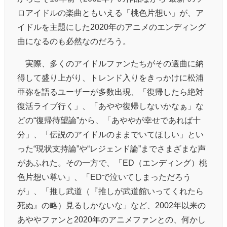
ロアイドルの楽曲ともいえる「桃色片想い」が、ア
イドルを主題にした2020年のアニメのエンディング
曲になるのも必然なのだろう。
実際、多くのアイドルファンたちがその選曲に納
得して盛り上がり、トレンド入りをきっかけに松浦
亜弥を語るユーザーが多数出現、「復帰したら絶対
復活ライブ行く」、「あやや復帰しないかなぁ」な
どの“復帰待望論”から、「あややが幸せであれば十
分」、「伝説のアイドルのままでいてほしい」とい
った“現状支持論”や“レジェンド論”までさまざまな声
があふれた。その一方で、「ED（エンディング）桃
色片想い尊い」、「EDで泣いてしまっただろう
が」、「推し武道（『推しが武道館いってくれたら
死ぬ』の略）見るしかないな」など、2002年以来の
あややファンと2020年のアニメファンとの、何かし