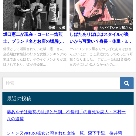
俳優・女優
ヤバイTシャツ屋さん
坂口憲二が現在・コーヒー焙煎
しばたありぼぼはスタイルが良
士。ブランド名とお店の場所(画
いから可愛い？身長・体重・ｽﾘｰ
像)
ｻｲｽﾞ(ｶｯﾌﾟ)
俳優として活躍されていた坂口憲二さん。
ヤバイTシャツ屋さんのしばたありぼぼさ
全盛期は女性誌の好きな女性ランキングの
んといえば、ここ最近になってめっぽう可
常連であったほど、そのイケメンぶりが注
愛くなりました。 デビュー当初は普通の
目されており、彼が俳優業...
女の子にしか見えなかったの...
最近の投稿
藤あや子は最初の旦那と死別。不倫相手の自死や恋人・木村一
八の逮捕
ジャンヌyasuの彼女と噂された女性一覧。森下千里、桜井莉