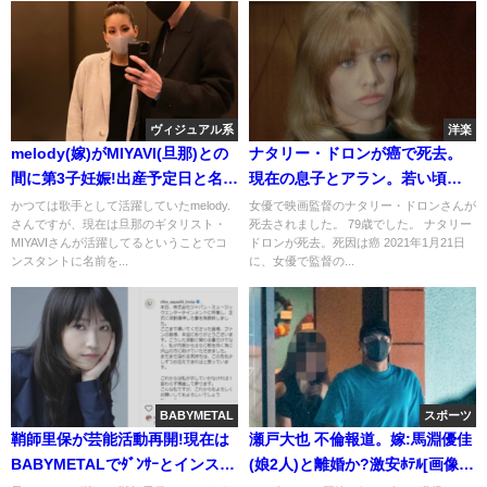
ヴィジュアル系
洋楽
melody(嫁)がMIYAVI(旦那)との
ナタリー・ドロンが癌で死去。
間に第3子妊娠!出産予定日と名前
現在の息子とアラン。若い頃の
は?[画像]
画像(サムライ/個人教授)
かつては歌手として活躍していたmelody.
女優で映画監督のナタリー・ドロンさんが
さんですが、現在は旦那のギタリスト・
死去されました。 79歳でした。 ナタリー
MIYAVIさんが活躍してるということでコ
ドロンが死去。死因は癌 2021年1月21日
ンスタントに名前を...
に、女優で監督の...
BABYMETAL
スポーツ
鞘師里保が芸能活動再開!現在は
瀬戸大也 不倫報道。嫁:馬淵優佳
BABYMETALでﾀﾞﾝｻｰとインスタ
(娘2人)と離婚か?激安ﾎﾃﾙ[画像/