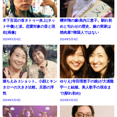
木下百花の首タトゥー炎上(ネッ
櫻井翔の嫁/高内三恵子。馴れ初
ト中傷)と涙。恋愛対象の昔と現
めと匂わせの歴史。嫁の実家は
在[画像]
焼肉屋?韓国人ではない
2024年5月4日
2024年5月4日
堀ちえみ 2ショット。小顔とキン
ゆりえ(寺田理恵子の娘)が大浦龍
タローの大きさ比較。旦那の浮
宇一と結婚。美人歌手の現在ま
気
で(馴れ初め)
2024年5月4日
2024年5月4日