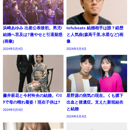
浜崎あゆみ 出産公表後初。男児/
tofubeats 結婚相手は誰？経歴
結婚へ言及は?激やせと引退疑惑
と人気曲(森高千里,水星など)画
(画像)
像
2024年5月4日
2024年5月4日
藤井萩花と今村怜央の結婚。ｲﾝｽ
星野源の病気の現在。くも膜下
ﾀで母の晴れ着姿！現在子供は?
出血と後遺症。支えた新垣結衣
と結婚
2024年5月4日
2024年5月4日