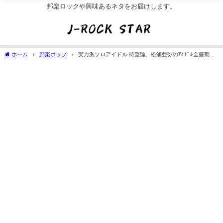
邦楽ロックや興味あるネタをお届けします。
ホーム
邦楽ポップ
実力派ソロアイドル 待望論。松浦亜弥のｱｲﾄﾞﾙ全盛期が
再評価