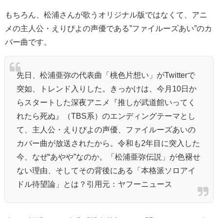
もちろん、松浦さんが歌うオリジナル版ではなくて、アニ
メの
主人公・えりぴよの声優である”ファイルーズあい”のカ
バー曲です。
先日、
松浦亜弥
の代表曲「桃色片想い」が
Twitter
で
突如、トレンド入りした。きっかけは、今月10日か
らスタートした深夜アニメ『推しが武道館いってく
れたら死ぬ』（TBS系）のエンディングテーマとし
て、主人公・えりぴよの声優、ファイルーズあいの
カバー曲が放送されたから。令和も2年目に突入した
今、なぜ“あやや”なのか。「松浦亜弥伝説」が色褪せ
ない理由、そしてその背後にある「本格派ソロアイ
ドル待望論」とは？引用元：ヤフーニュース