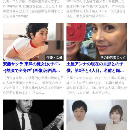
復活(画像)
週刊誌]
元モーニング娘。の鞘師里保さんですが
2016年のリオ五輪で銅メダルを獲得した
2020年9月3日に復活を宣言しました！ 鞘
競泳日本代表の瀬戸大也選手。 昨年の世
師里保さんは正式に芸能活動を再開するこ
界選手権では男子個人メドレーで2冠を達
とを自身のnstagr...
成し、東京五輪の金メダル...
俳優・女優
その他邦楽ロック
安藤サクラ 東洋の魔女(女子ﾊﾞﾚ
土屋アンナの現在の旦那との子
ｰ)熱演で全身ｱｻﾞ(画像)河西昌枝
供。第3子と4人目。名前と顔
の夫
は？画像
「万引き家族」で世界的な女優の地位を手
土屋アンナさんはこれまでに３度の結婚を
に入れた安藤サクラさん。 彼女個人のフ
経て４人の子供がいます。 結婚と離婚を
ァンが多く、主演を務める作品は公開前か
繰り返す著名人、特に女性は人気に曇りが
ら話題を集めます。 そんな...
でたりしますが、土屋アンナ...