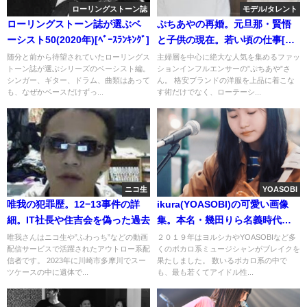
ローリングストーン誌
モデル/タレント
ローリングストーン誌が選ぶベ
ぷちあやの再婚。元旦那・賢悟
ーシスト50(2020年)[ﾍﾞｰｽﾗﾝｷﾝｸﾞ]
と子供の現在。若い頃の仕事[年
齢/経歴]
随分と前から待望されていたローリングス
主婦層を中心に絶大な人気を集めるファッ
トーン誌が選ぶシリーズのベーシスト編。
ションインフルエンサーの”ぷちあや”さ
シンガー、ギター、ドラム、曲類はあって
ん。 格安ブランドの洋服を上品に着こな
も、なぜかベースだけずっ...
す術だけでなく、ローテーシ...
ニコ生
YOASOBI
唯我の犯罪歴。12−13事件の詳
ikura(YOASOBI)の可愛い画像
細。IT社長や住吉会を偽った過去
集。本名・幾田りら名義時代か
らの経歴
唯我さんはニコ生や”ふわっち”などの動画
２０１９年はヨルシカやYOASOBIなど多
配信サービスで活躍されたアウトロー系配
くのボカロ系ミュージシャンがブレイクを
信者です。 2023年に川崎市多摩川でスー
果たしました。 数いるボカロ系の中で
ツケースの中に遺体で...
も、最も若くてアイドル性...