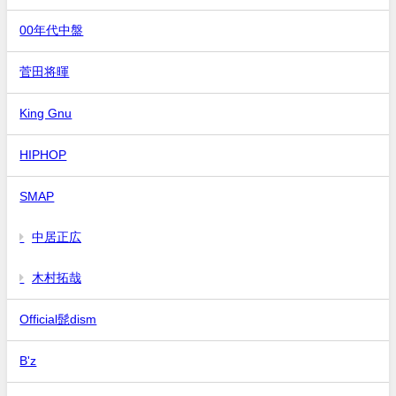
00年代中盤
菅田将暉
King Gnu
HIPHOP
SMAP
中居正広
木村拓哉
Official髭dism
B'z