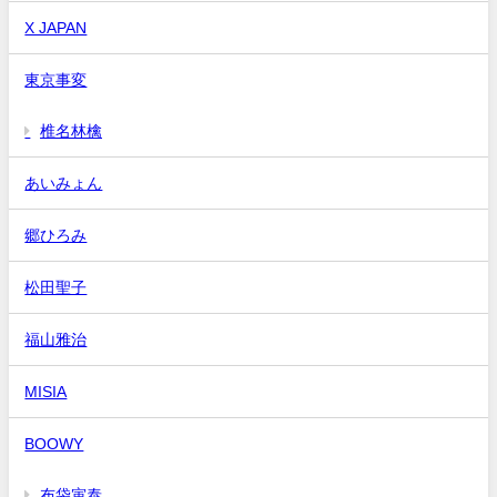
X JAPAN
東京事変
椎名林檎
あいみょん
郷ひろみ
松田聖子
福山雅治
MISIA
BOOWY
布袋寅泰