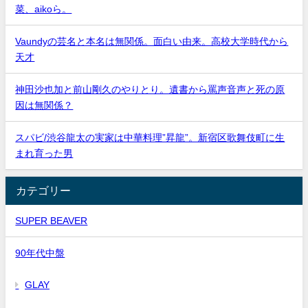
菜、aikoら。
Vaundyの芸名と本名は無関係。面白い由来。高校大学時代から
天才
神田沙也加と前山剛久のやりとり。遺書から罵声音声と死の原
因は無関係？
スパビ/渋谷龍太の実家は中華料理”昇龍”。新宿区歌舞伎町に生
まれ育った男
カテゴリー
SUPER BEAVER
90年代中盤
GLAY