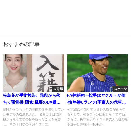
おすすめの記事
未分類
スポーツ
松島花が手術報告。階段から落
FA井納翔一投手はヤクルトが候
ちて顎骨折(画像)旦那のDV疑惑
補(年俸Cランク)宇宙人の代車の
は嘘？
話
階段から落ちたとの理由で顎を骨折してい
今年2020年限りでラミレス監督が退任す
たモデルの松島花さん。 ８月１９日に階
るとして、横浜ファンは寂しそうですね。
段から落ちて顎の骨を折ったことを報告
さらに、長年横浜ＤｅＮＡを支えた梶谷隆
し、その３日後の８月２２日に...
幸選手と井納翔一投手が...