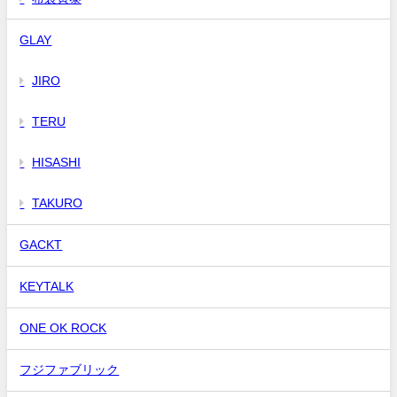
GLAY
JIRO
TERU
HISASHI
TAKURO
GACKT
KEYTALK
ONE OK ROCK
フジファブリック