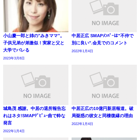
小山慶一郎と姉の”みきママ”。
中居正広 SMAPﾒﾝﾊﾞｰは"不仲で
子供兄弟が弟激似！実家と父と
別に良い".会見でのコメント
大学でバレる
2022年1月4日
2023年3月8日
城島茂 感謝。中居の退所報告忘
中居正広の10億円新居報道。破
れはネタ!SMAPﾃﾞﾋﾞｭｰ曲で粋な
局疑惑の彼女と同棲復縁の理由
発言
2022年1月4日
2022年1月4日