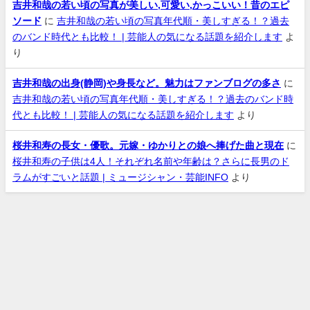
吉井和哉の若い頃の写真が美しい,可愛い,かっこいい！昔のエピ
ソード
に
吉井和哉の若い頃の写真年代順・美しすぎる！？過去
のバンド時代とも比較！ | 芸能人の気になる話題を紹介します
よ
り
吉井和哉の出身(静岡)や身長など。魅力はファンブログの多さ
に
吉井和哉の若い頃の写真年代順・美しすぎる！？過去のバンド時
代とも比較！ | 芸能人の気になる話題を紹介します
より
桜井和寿の長女・優歌。元嫁・ゆかりとの娘へ捧げた曲と現在
に
桜井和寿の子供は4人！それぞれ名前や年齢は？さらに長男のド
ラムがすごいと話題 | ミュージシャン・芸能INFO
より
お問い合わせ
プライバシーポリシー
サイトマップ
プロフィール
J-Rock Star All Rights Reserved.