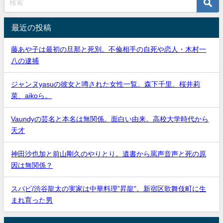
最近の投稿
藤あや子は最初の旦那と死別。不倫相手の自死や恋人・木村一
八の逮捕
ジャンヌyasuの彼女と噂された女性一覧。森下千里、桜井莉
菜、aikoら。
Vaundyの芸名と本名は無関係。面白い由来。高校大学時代から
天才
神田沙也加と前山剛久のやりとり。遺書から罵声音声と死の原
因は無関係？
スパビ/渋谷龍太の実家は中華料理”昇龍”。新宿区歌舞伎町に生
まれ育った男