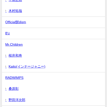
木村拓哉
Official髭dism
B'z
Mr.Children
桜井和寿
Kaito(インナージャニー)
RADWIMPS
桑原彰
野田洋次郎