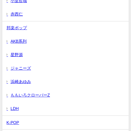
小室哲哉
赤西仁
邦楽ポップ
AKB系列
星野源
ジャニーズ
浜崎あゆみ
ももいろクローバーZ
LDH
K-POP