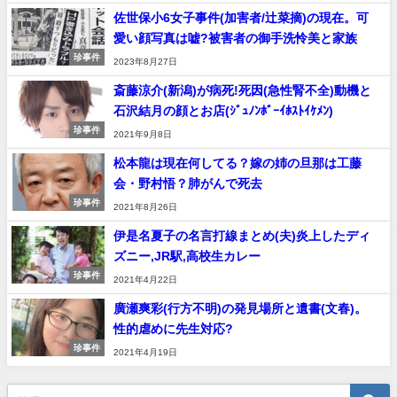
佐世保小6女子事件(加害者/辻菜摘)の現在。可
愛い顔写真は嘘?被害者の御手洗怜美と家族
珍事件
2023年8月27日
斎藤涼介(新潟)が病死!死因(急性腎不全)動機と
石沢結月の顔とお店(ｼﾞｭﾉﾝﾎﾞｰｲﾎｽﾄｲｹﾒﾝ)
珍事件
2021年9月8日
松本龍は現在何してる？嫁の姉の旦那は工藤
会・野村悟？肺がんで死去
珍事件
2021年8月26日
伊是名夏子の名言打線まとめ(夫)炎上したディ
ズニー,JR駅,高校生カレー
珍事件
2021年4月22日
廣瀬爽彩(行方不明)の発見場所と遺書(文春)。
性的虐めに先生対応?
珍事件
2021年4月19日