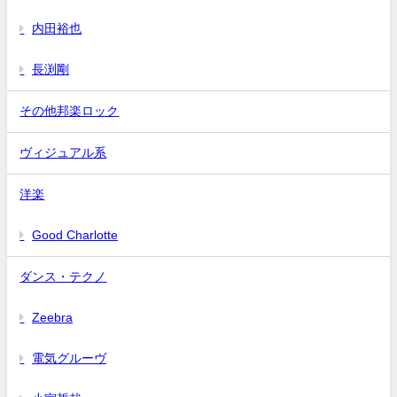
内田裕也
長渕剛
その他邦楽ロック
ヴィジュアル系
洋楽
Good Charlotte
ダンス・テクノ
Zeebra
電気グルーヴ