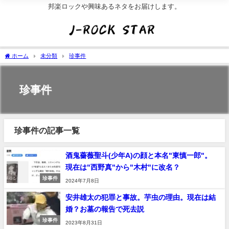
邦楽ロックや興味あるネタをお届けします。
ホーム
未分類
珍事件
珍事件
珍事件の記事一覧
酒鬼薔薇聖斗(少年A)の顔と本名"東慎一郎"。
現在は"西野真"から"木村"に改名？
珍事件
2024年7月8日
安井雄太の犯罪と事故。芋虫の理由。現在は結
婚？お墓の報告で死去説
珍事件
2023年8月31日