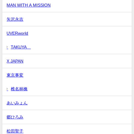
MAN WITH A MISSION
矢沢永吉
UVERworld
TAKUYA∞
X JAPAN
東京事変
椎名林檎
あいみょん
郷ひろみ
松田聖子