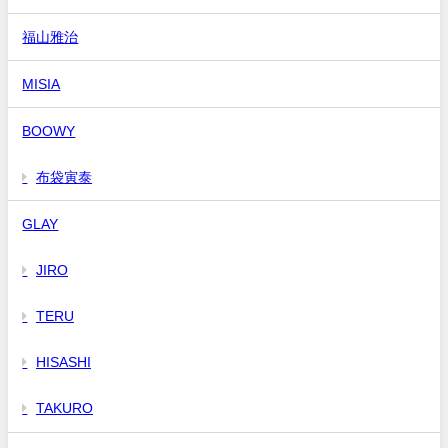
福山雅治
MISIA
BOOWY
布袋寅泰
GLAY
JIRO
TERU
HISASHI
TAKURO