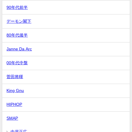
90年代前半
デーモン閣下
80年代後半
Janne Da Arc
00年代中盤
菅田将暉
King Gnu
HIPHOP
SMAP
中居正広