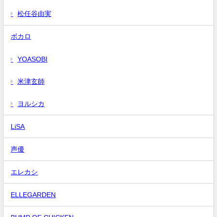
松任谷由実
ボカロ
YOASOBI
米津玄師
ヨルシカ
LiSA
声優
エレカシ
ELLEGARDEN