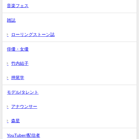
音楽フェス
雑誌
ローリングストーン誌
俳優・女優
竹内結子
押尾学
モデル/タレント
アナウンサー
森星
YouTuber/配信者