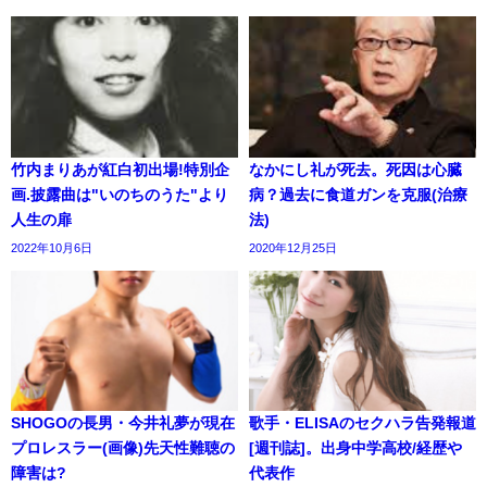
竹内まりあが紅白初出場!特別企
なかにし礼が死去。死因は心臓
画.披露曲は"いのちのうた"より
病？過去に食道ガンを克服(治療
人生の扉
法)
2022年10月6日
2020年12月25日
SHOGOの長男・今井礼夢が現在
歌手・ELISAのセクハラ告発報道
プロレスラー(画像)先天性難聴の
[週刊誌]。出身中学高校/経歴や
障害は?
代表作