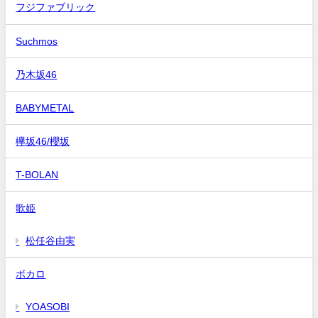
フジファブリック
Suchmos
乃木坂46
BABYMETAL
欅坂46/櫻坂
T-BOLAN
歌姫
松任谷由実
ボカロ
YOASOBI