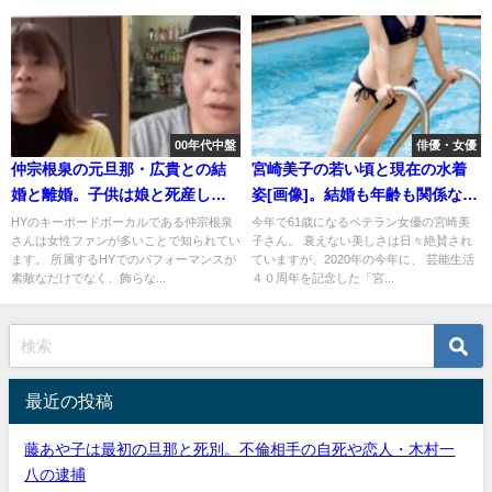
00年代中盤
俳優・女優
仲宗根泉の元旦那・広貴との結
宮崎美子の若い頃と現在の水着
婚と離婚。子供は娘と死産した
姿[画像]。結婚も年齢も関係ない
息子の2人
美しさ
HYのキーボードボーカルである仲宗根泉
今年で61歳になるベテラン女優の宮崎美
さんは女性ファンが多いことで知られてい
子さん。 衰えない美しさは日々絶賛され
ます。 所属するHYでのパフォーマンスが
ていますが、2020年の今年に、 芸能生活
素敵なだけでなく、飾らな...
４０周年を記念した「宮...
最近の投稿
藤あや子は最初の旦那と死別。不倫相手の自死や恋人・木村一
八の逮捕