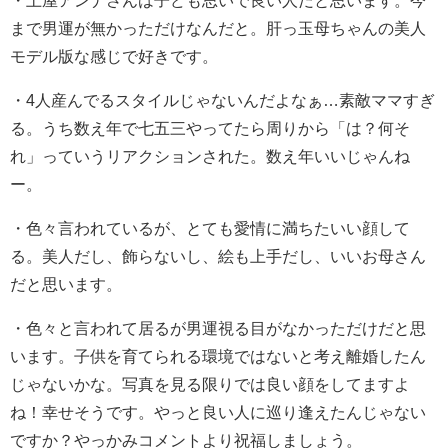
まで男運が無かっただけなんだと。肝っ玉母ちゃんの美人
モデル版な感じで好きです。
・
4人産んでるスタイルじゃないんだよなぁ…
素敵ママすぎ
る。
うち数え年で七五三やってたら周りから「は？何そ
れ」っていうリアクションされた。
数え年いいじゃんね
ー。
・
色々言われているが、とても愛情に満ちたいい顔して
る。美人だし、飾らないし、絵も上手だし、いいお母さん
だと思います。
・
色々と言われて居るが男運視る目がなかっただけだと思
います。
子供を育てられる環境ではないと考え離婚したん
じゃないかな。
写真を見る限りでは良い顔をしてますよ
ね！
幸せそうです。
やっと良い人に巡り逢えたんじゃない
ですか？
やっかみコメントより祝福しましょう。