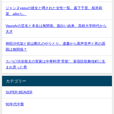
ジャンヌyasuの彼女と噂された女性一覧。森下千里、桜井莉
菜、aikoら。
Vaundyの芸名と本名は無関係。面白い由来。高校大学時代から
天才
神田沙也加と前山剛久のやりとり。遺書から罵声音声と死の原
因は無関係？
スパビ/渋谷龍太の実家は中華料理”昇龍”。新宿区歌舞伎町に生
まれ育った男
カテゴリー
SUPER BEAVER
90年代中盤