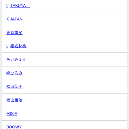
TAKUYA∞
X JAPAN
東京事変
椎名林檎
あいみょん
郷ひろみ
松田聖子
福山雅治
MISIA
BOOWY