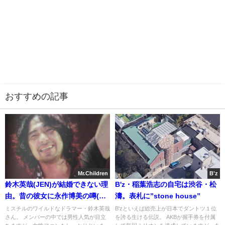
おすすめの記事
Mr.Children
B'z
鈴木英哉(JEN)が結婚できない理
B'z・稲葉浩志の自宅は渋谷・松
由。昔の彼女に永作博美の噂(目
濤。表札に”stone house”
撃)
ミスチルのワイルドなドラマー・鈴木英哉
B'zといえば総売上が日本でダントツ１位
さん。 メンバーの中では男性人気が目立
を誇る生ける伝説。 AKBが握手券を付属