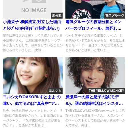
未分類
電気グルーヴ
小池栄子 和解成立.対立した理由
電気グルーヴの役割分担とメン
とﾄﾗﾌﾞﾙの内容(ｷﾞｬﾗ契約未払い)
バーのプロフィール。急死した
KAGAMIなど
現在は演技派の女優として活躍されている
今や世界中で活躍する電気グルーヴ。 世
小池栄子さん。 以前に前事務所とトラブ
界的なバンドでありながらも、知名度はま
ルがあったとして、裁判をしていることが
ちまち・・？ 一度はフェスなどで見たこ
報じられていました。 女優...
とがあるひとは多いと思いま...
ヨルシカ
THE YELLOW MONKEY
ヨルシカ/YOASOBI/ずとまよ の
廣瀬洋一の嫁と息子の誠(モデ
違い。似てるのは"真夜中”アニ
ル)。謎の結婚生活はインスタ・
メ"小説"
ブログで分かる？
昨今、米津玄師がブレイクしたことで、世
THE YELLOW MONKEYのベースとして活
間的に色眼鏡が外されたボカロ出身のミュ
躍されている廣瀬洋一さん。 人気バンド
ージシャン。 「米津玄師の次は誰が来る
のベーシストとして経歴が長い廣瀬洋一さ
のか？」、音楽好きであれば...
んですが、実は...