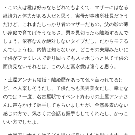
・
この人は種は好みならどれでもよくて、マザーにはなる
経済力と体力がある人だと思う。実母が事務所社長だそう
だけど、これまたしっかり者のマザーだもの。父の影の薄
い家庭で育てばそうなるさ。男を見切ったら離婚するんで
しょう。依存なんか絶対しないタイプだし。だからモテる
んでしょうね。内情は知らないが、どこぞの夫婦みたいに
子供がファミレスで走り回ってもスマホじっと見て子供の
面倒見ないそれとは、この人と冨永愛は違うと思う。
・
土屋アンナも結婚・離婚歴があって色々言われてるけ
ど、
本人楽しそうだし、子供たちも美男美女だし、幸せな
のでは？
一度、名古屋駅でイベント終わりの土屋アンナさ
んに声をかけて握手してもらいましたが、全然裏表のない
感じの方で、気さくに会話も握手もしてくれたし、かっこ
いい方でしたよ。
・
土屋アンナさんは子ども思いで良い人だと思います。今