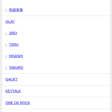
布袋寅泰
GLAY
JIRO
TERU
HISASHI
TAKURO
GACKT
KEYTALK
ONE OK ROCK