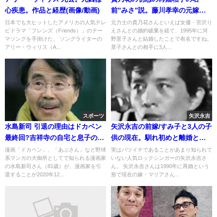
心疾患。作品と経歴(画像/動画)
前”みさ”説。藤川孝幸の元嫁。
胃癌告白で死去
日本でも大ヒットしたアメリカの人気テレ
元力士の貴乃花さんといえば女優・宮沢り
ビドラマ「フレンズ（Friends）」のテー
えさんとの婚約破棄を経て、1995年に河
マソングを手掛けた、 ソングライターの
野景子さんと結婚したことで有名ですね。
アリー・ウィリス（A...
景子さんとの相手に3人...
スポーツ
矢沢永吉
水島新司 引退の理由はドカベン
矢沢永吉の前嫁/すみ子と3人の子
最終回?吉祥寺の自宅と息子の新
供の現在。馴れ初めと離婚と死
太郎の現在[画像]
去の噂
漫画「ドカベン」、「あぶさん」など野球
実はバツイチであることがあまり知られて
系マンガの大御所としてで知られる漫画家
いない人気ロックシンガーの矢沢永吉さ
の水島新司さん（81歳）が、漫画家を引
ん。 矢沢永吉さんは1990年に再婚という
退することが2020年12...
形で現在の嫁・マリアさん...