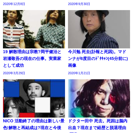
2020年12月8日
2020年9月30日
19 解散理由は宗教?岡平健治と
今川勉 死去(訃報と死因)。マド
岩瀬敬吾の現在の仕事。実業家
ンナが8度目のﾄﾞﾀｷｬﾝ(45分前に)
として成功
画像
2020年3月29日
2020年1月21日
NICO 活動終了の理由は新しい景
ドクター田中 死去。死因は脳内
色!解散と再結成は?現在と今後
出血？現在まで経歴と脱退理由