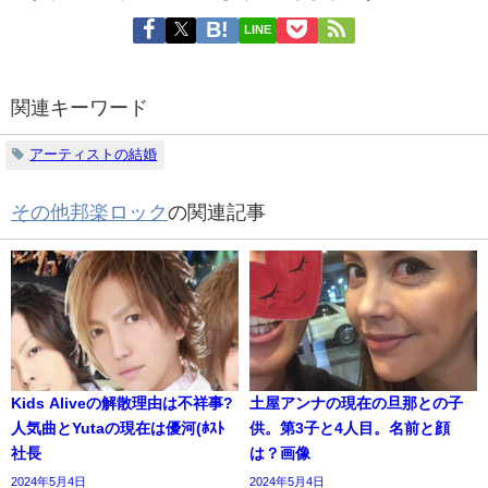
LINE
関連キーワード
アーティストの結婚
その他邦楽ロック
の関連記事
Kids Aliveの解散理由は不祥事?
土屋アンナの現在の旦那との子
人気曲とYutaの現在は優河(ﾎｽﾄ
供。第3子と4人目。名前と顔
社長
は？画像
2024年5月4日
2024年5月4日