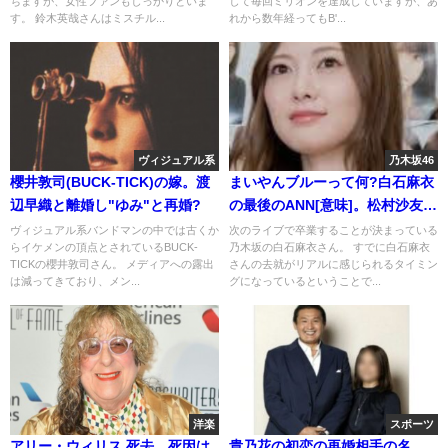
ちますが、女性ファンもしっかりといま
して毎回ミリオンを達成していますが、あ
す。 鈴木英哉さんはミスチル...
れから数年経ってもB'...
ヴィジュアル系
乃木坂46
櫻井敦司(BUCK-TICK)の嫁。渡
まいやんブルーって何?白石麻衣
辺早織と離婚し"ゆみ"と再婚?
の最後のANN[意味]。松村沙友理
の涙
ヴィジュアル系バンドマンの中では古くか
次のライブで卒業することが決まっている
らイケメンの頂点とされているBUCK-
乃木坂の白石麻衣さん。 すでに白石麻衣
TICKの櫻井敦司さん。 メディアへの露出
さんの去就がリアルに感じられるタイミン
は減ってきており、メン...
グになっているということで...
洋楽
スポーツ
アリー・ウィリス 死去。死因は
貴乃花の初恋の再婚相手の名