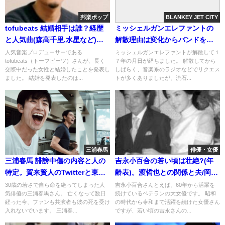
邦楽ポップ
BLANKEY JET CITY
tofubeats 結婚相手は誰？経歴
ミッシェルガンエレファントの
と人気曲(森高千里,水星など)画
解散理由は変化からバンドを守
像
るため？
人気音楽プロデューサーである
ミッシェルガンエレファントが解散して１
tofubeats（トーフビーツ）さんが、長く
７年の月日が経ちました。 解散してから
交際中だった女性と結婚したことを発表し
しばらく、音楽系のラジオなどでリクエス
ました。 結婚を発表したのは...
トが多くありましたが、流石...
三浦春馬
俳優・女優
三浦春馬 誹謗中傷の内容と人の
吉永小百合の若い頃は壮絶?(年
特定。賀来賢人のTwitterと東出
齢表)。渡哲也との関係と夫/岡田
のSNS
太郎の癌と自宅
30歳の若さで自ら命を絶ってしまった人
吉永小百合さんとえば、60年から活躍を
気俳優の三浦春馬さん。 亡くなって数日
続けているベテランの大女優です。 昭和
経った今、ファンも共演者も彼の死を受け
の時代から令和まで活躍を続けた女優さん
入れないでいます。 三浦春...
ですが、若い頃の吉永さんの...