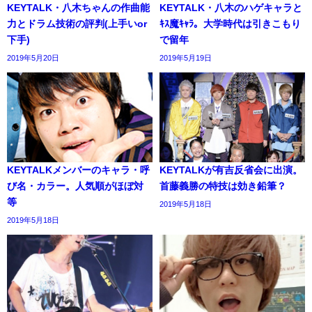
KEYTALK・八木ちゃんの作曲能
KEYTALK・八木のハゲキャラと
力とドラム技術の評判(上手いor
ｷｽ魔ｷｬﾗ。大学時代は引きこもり
下手)
で留年
2019年5月20日
2019年5月19日
KEYTALKメンバーのキャラ・呼
KEYTALKが有吉反省会に出演。
び名・カラー。人気順がほぼ対
首藤義勝の特技は効き鉛筆？
等
2019年5月18日
2019年5月18日