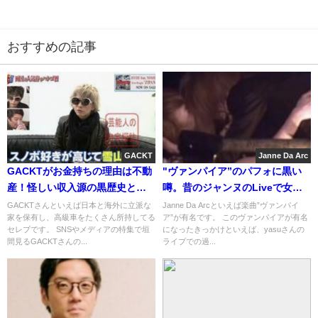
おすすめの記事
GACKT
Janne Da Arc
GACKTがお金持ちの理由は不動
"ヴァンパイア”のパフォに黒い
産！怪しい収入源の黒歴史と年
噂。昔のジャンヌのLiveで女性
収(財源の謎)
ファンが餌食に?
GACKTさんといえば日本と海外に立派な
Janne Da Arcといえば楽曲”ヴァンパイ
家を保有し、高級車をたくさん所持してる
ア”が有名です。 このヴァンパイアが有名
セレブです。 SNSやメディアの特集で垣
になったきっかけといえば、yasuさんの
間見るGACKTさんの...
ライブでの過...