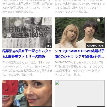
ぜ中央の歌の上手い男が「巨匠」と呼ばれ
していた木村拓哉さんですが、年齢はすで
るのか疑問に思うことでしょう。 ギター
に５０歳に差し掛かろうとしています。
ボーカルの彼の正式な名...
どんなイケメンも流石に歳...
B'z
OKAMOTO’S
稲葉浩志&美奈子一家とキムタク
ショウ(OKAMOTO’S)の結婚相手
&工藤静香ファミリーの関係
(嫁)のシャラ ラジマ(画像)子供の
妊娠
B'zの稲葉浩志さんといえば、日本ロック
OKAMOTO’Sのオカモトショウさんが7月
スターのトップ。 しかし、長いキャリア
12日に結婚を発表しました。 ショウさん
の中で目立った交友関係はあまり聞きませ
の結婚相手は、モデルの「シャラ ラジ
ん。 そんな中、実は木村...
マ」という方。 結婚...