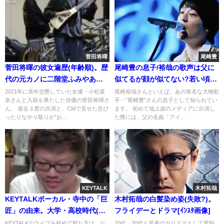
菅田将暉
尾崎豊
菅田将暉の彼女遍歴(年齢順)。歴
尾崎豊の息子/裕哉の歌声は父に
代の元カノに二階堂ふみやあい
似てるが顔が似てない?若い頃の
みょん、菜々緒？
ｲｹﾒﾝ画像
2021年に長年交際していた女優・小松菜
尾崎裕哉さんといえば、あの有名な大物歌
奈さんと入籍を果たした俳優の菅田将暉さ
手・”尾崎豊”さんの息子として知られてい
ん。 過去３度の共演と、CMで見せた息ぴ
ます。 初めて地上波のメディアに出演し
ったりなやり取りが”お...
た際には、父の名曲「アイ...
KEYTALK
木村拓哉
KEYTALKボーカル・寺中の「巨
木村拓哉の白髪染め姿(失敗?)。
匠」の由来。大学・高校時代(出
フライデーとドラマ[ｲﾝｽﾀ画像]
身校)の逸話
KEYTALKのライブを初めて観た方は、な
20代、30代と若者のカリスマとして君臨