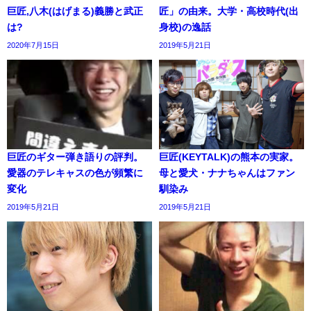
巨匠,八木(はげまる)義勝と武正
匠」の由来。大学・高校時代(出
は?
身校)の逸話
2020年7月15日
2019年5月21日
巨匠のギター弾き語りの評判。
巨匠(KEYTALK)の熊本の実家。
愛器のテレキャスの色が頻繁に
母と愛犬・ナナちゃんはファン
変化
馴染み
2019年5月21日
2019年5月21日