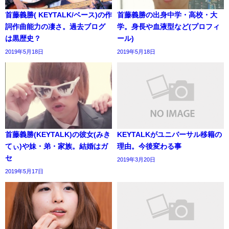
首藤義勝( KEYTALK/ベース)の作
首藤義勝の出身中学・高校・大
詞作曲能力の凄さ。過去ブログ
学。身長や血液型など(プロフィ
は黒歴史？
ール)
2019年5月18日
2019年5月18日
首藤義勝(KEYTALK)の彼女(みき
KEYTALKがユニバーサル移籍の
てぃ)や妹・弟・家族。結婚はガ
理由。今後変わる事
セ
2019年3月20日
2019年5月17日