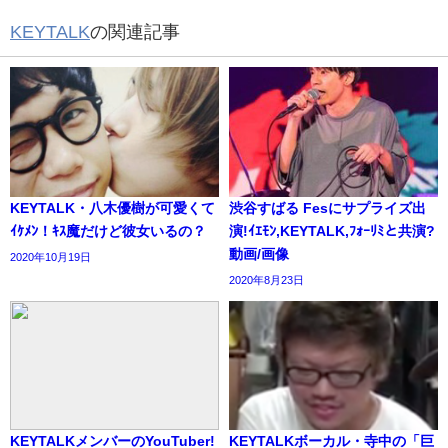
KEYTALK
の関連記事
KEYTALK・八木優樹が可愛くて
渋谷すばる Fesにサプライズ出
ｲｹﾒﾝ！ｷｽ魔だけど彼女いるの？
演!ｲｴﾓﾝ,KEYTALK,ﾌｫｰﾘﾐと共演?
動画/画像
2020年10月19日
2020年8月23日
KEYTALKメンバーのYouTuber!
KEYTALKボーカル・寺中の「巨