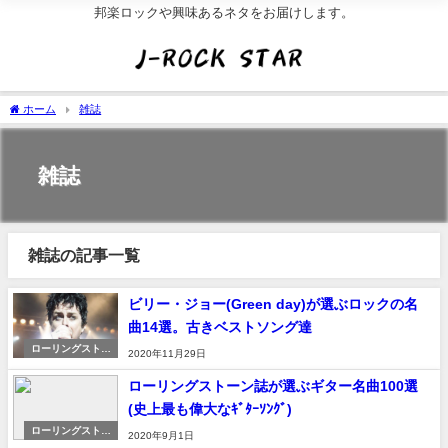
邦楽ロックや興味あるネタをお届けします。
ホーム
雑誌
雑誌
雑誌の記事一覧
ビリー・ジョー(Green day)が選ぶロックの名
曲14選。古きベストソング達
ローリングストー
2020年11月29日
ン誌
ローリングストーン誌が選ぶギター名曲100選
(史上最も偉大なｷﾞﾀｰｿﾝｸﾞ)
ローリングストー
2020年9月1日
ン誌