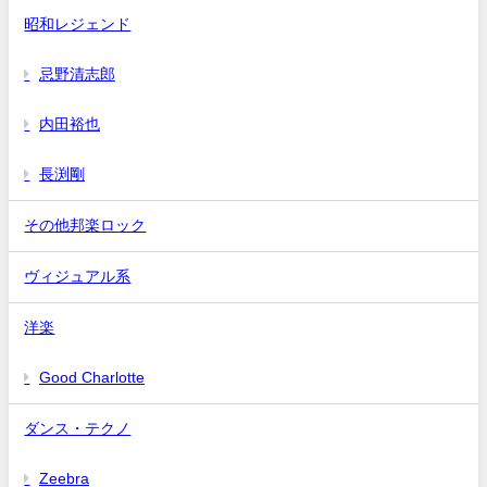
昭和レジェンド
忌野清志郎
内田裕也
長渕剛
その他邦楽ロック
ヴィジュアル系
洋楽
Good Charlotte
ダンス・テクノ
Zeebra