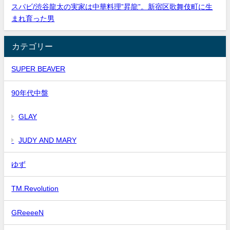
スパビ/渋谷龍太の実家は中華料理”昇龍”。新宿区歌舞伎町に生
まれ育った男
カテゴリー
SUPER BEAVER
90年代中盤
GLAY
JUDY AND MARY
ゆず
TM.Revolution
GReeeeN