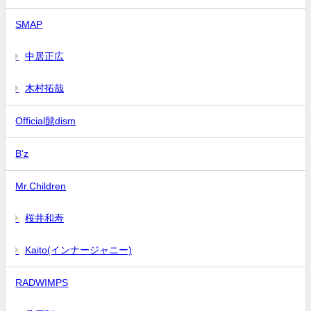
SMAP
中居正広
木村拓哉
Official髭dism
B'z
Mr.Children
桜井和寿
Kaito(インナージャニー)
RADWIMPS