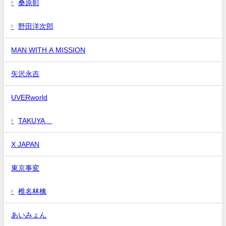
桑原彰
野田洋次郎
MAN WITH A MISSION
矢沢永吉
UVERworld
TAKUYA∞
X JAPAN
東京事変
椎名林檎
あいみょん