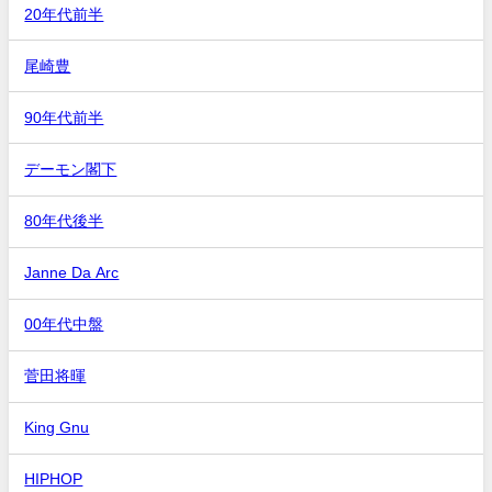
20年代前半
尾崎豊
90年代前半
デーモン閣下
80年代後半
Janne Da Arc
00年代中盤
菅田将暉
King Gnu
HIPHOP