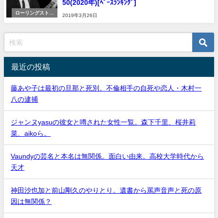
50(2020年)[ﾍﾞｰｽﾗﾝｷﾝｸﾞ]
ローリングストー
2019年3月26日
ン誌
最近の投稿
藤あや子は最初の旦那と死別。不倫相手の自死や恋人・木村一
八の逮捕
ジャンヌyasuの彼女と噂された女性一覧。森下千里、桜井莉
菜、aikoら。
Vaundyの芸名と本名は無関係。面白い由来。高校大学時代から
天才
神田沙也加と前山剛久のやりとり。遺書から罵声音声と死の原
因は無関係？