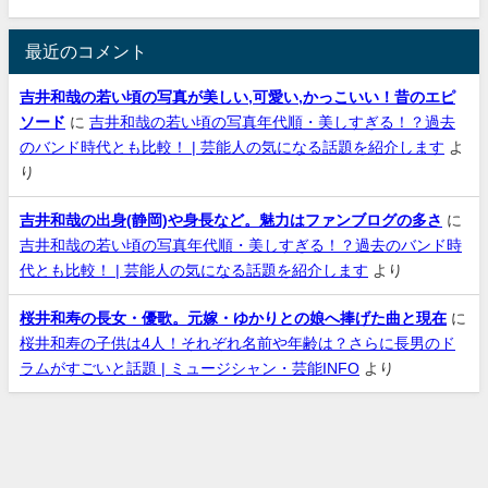
最近のコメント
吉井和哉の若い頃の写真が美しい,可愛い,かっこいい！昔のエピ
ソード
に
吉井和哉の若い頃の写真年代順・美しすぎる！？過去
のバンド時代とも比較！ | 芸能人の気になる話題を紹介します
よ
り
吉井和哉の出身(静岡)や身長など。魅力はファンブログの多さ
に
吉井和哉の若い頃の写真年代順・美しすぎる！？過去のバンド時
代とも比較！ | 芸能人の気になる話題を紹介します
より
桜井和寿の長女・優歌。元嫁・ゆかりとの娘へ捧げた曲と現在
に
桜井和寿の子供は4人！それぞれ名前や年齢は？さらに長男のド
ラムがすごいと話題 | ミュージシャン・芸能INFO
より