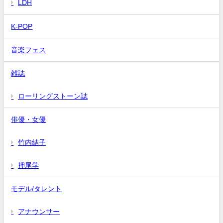
LDH
K-POP
音楽フェス
雑誌
ローリングストーン誌
俳優・女優
竹内結子
押尾学
モデル/タレント
アナウンサー