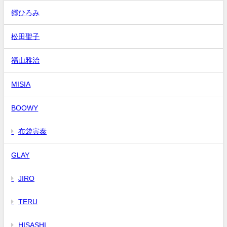
郷ひろみ
松田聖子
福山雅治
MISIA
BOOWY
布袋寅泰
GLAY
JIRO
TERU
HISASHI