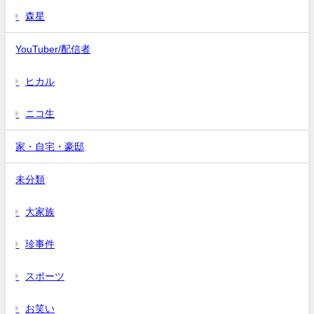
森星
YouTuber/配信者
ヒカル
ニコ生
家・自宅・豪邸
未分類
大家族
珍事件
スポーツ
お笑い