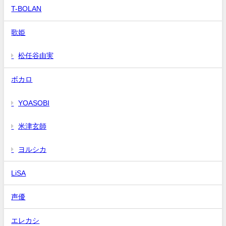
T-BOLAN
歌姫
松任谷由実
ボカロ
YOASOBI
米津玄師
ヨルシカ
LiSA
声優
エレカシ