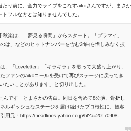
たり前に、全力でライブをこなすaikoさんですが、まさ
ートフルな方とは知りませんでした。
千秋楽は、「夢見る瞬間」からスタート。「プラマイ」
のは」などのヒットナンバーを含む24曲を惜しみなく披
」「Loveletter」「キラキラ」を歌って大盛り上がり。
たファンのaikoコールを受けて再びステージに戻ってき
に言いたいことがあります」と切り出した。
したんです」とまさかの告白。同日を含めて8公演、骨折し
エネルギッシュなステージを届け続けたプロ根性に、観客
s://headlines.yahoo.co.jp/hl?a=20170908-