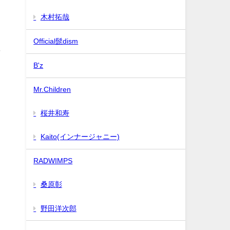
木村拓哉
Official髭dism
よ
B'z
Mr.Children
桜井和寿
Kaito(インナージャニー)
RADWIMPS
あ
桑原彰
野田洋次郎
と