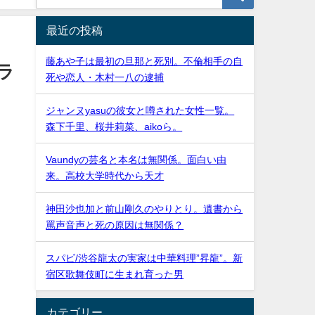
最近の投稿
藤あや子は最初の旦那と死別。不倫相手の自
ラ
死や恋人・木村一八の逮捕
ジャンヌyasuの彼女と噂された女性一覧。
森下千里、桜井莉菜、aikoら。
Vaundyの芸名と本名は無関係。面白い由
来。高校大学時代から天才
ま
神田沙也加と前山剛久のやりとり。遺書から
罵声音声と死の原因は無関係？
スパビ/渋谷龍太の実家は中華料理”昇龍”。新
よ
宿区歌舞伎町に生まれ育った男
カテゴリー