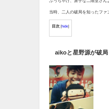
ぶっちゃけ、派手な二階堂さんよ
当時、二人の破局を知ったファ
目次
[
hide
]
aikoと星野源が破