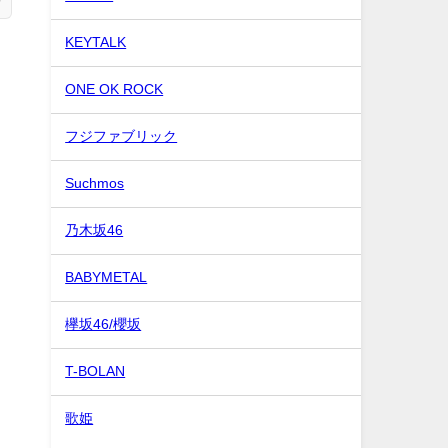
KEYTALK
ONE OK ROCK
フジファブリック
Suchmos
史
乃木坂46
BABYMETAL
欅坂46/櫻坂
と
T-BOLAN
歌姫
と