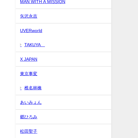
MAN WITH A MISSION
矢沢永吉
UVERworld
TAKUYA∞
X JAPAN
話
東京事変
椎名林檎
あいみょん
郷ひろみ
松田聖子