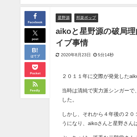
星野源
邦楽ポップ
Facebook
aikoと星野源の破
post
イブ事情
2020年8月23日
5分14秒
はてブ
Pocket
２０１１年に交際が発覚したai
当時は清純で実力派シンガーで
Feedly
した。
しかし、それから４年後の２０
うになり、aikoさんと星野さ