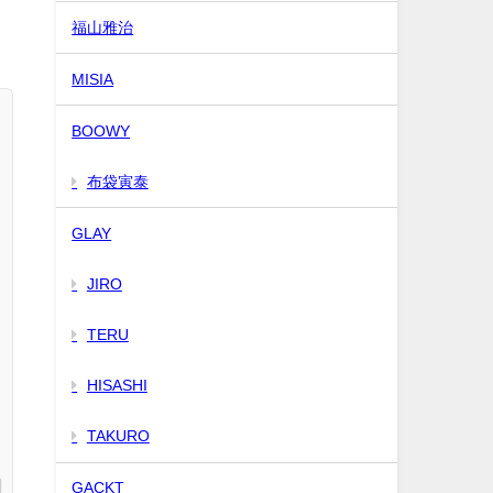
か
福山雅治
MISIA
BOOWY
布袋寅泰
GLAY
JIRO
TERU
HISASHI
TAKURO
GACKT