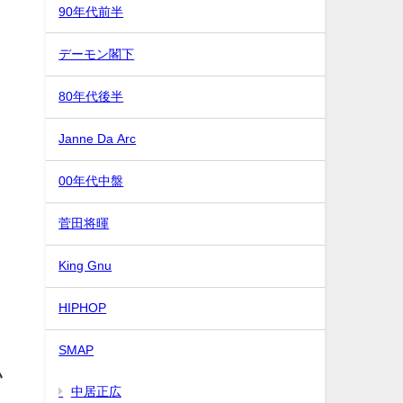
90年代前半
デーモン閣下
80年代後半
Janne Da Arc
00年代中盤
い
菅田将暉
King Gnu
HIPHOP
SMAP
い
中居正広