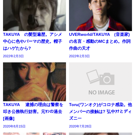
TAKUYA∞の髪型遍歴。アシメ
UVERworld/TAKUYA∞(音楽家)
中心に色やパーマの歴史。帽子
の名言・感動のMCまとめ。作詞
はハゲたから?
作曲の天才
2022年2月3日
2022年2月3日
TAKUYA∞ 逮捕の理由は警察を
Toru(ワンオク)がコロナ感染。他
叩き公務執行妨害。元ﾔﾝの過去
メンバーの接触は? 弘中ｱﾅとディ
[画像]
ズニー
2020年8月15日
2020年7月28日