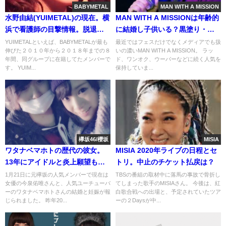
BABYMETAL
MAN WITH A MISSION
水野由結(YUIMETAL)の現在。横
MAN WITH A MISSIONは年齢的
浜で看護師の目撃情報。脱退理
に結婚し子供いる？黒塗り・本
由と復帰の可能性
名(画像)
YUIMETALといえば、BABYMETALが最も
最近ではフェスだけでなくメディアでも扱
伸びた２０１０年から２０１８年までの８
いの濃いMAN WITH A MISSION。 ラッ
年間、同グループに在籍してたメンバーで
ド、ワンオク、ウーバーなどに続く人気を
す。 YUIM...
保持していま...
欅坂46/櫻坂
MISIA
ワタナベマホトの歴代の彼女。
MISIA 2020年ライブの日程とセ
13年にアイドルと炎上願望も現
トリ。中止のチケット払戻は？
在、今泉佑唯で実現!
1月21日に元欅坂の人気メンバーで現在は
TBSの番組の取材中に落馬の事故で骨折し
女優の今泉佑唯さんと、人気ユーチューバ
てしまった歌手のMISIAさん。 今後は、紅
ーのワタナベマホトさんの結婚と妊娠が報
白歌合戦への出場と、予定されていたツア
じられました。 昨年20...
ーの２Daysが中...