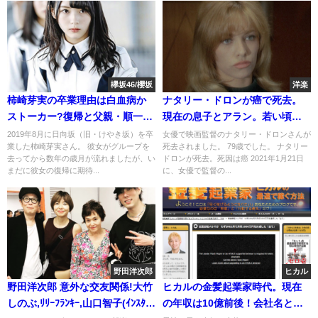
欅坂46/櫻坂
洋楽
柿崎芽実の卒業理由は白血病か
ナタリー・ドロンが癌で死去。
ストーカー?復帰と父親・順一疑
現在の息子とアラン。若い頃の
惑の現在
画像(サムライ/個人教授)
2019年8月に日向坂（旧・けやき坂）を卒
女優で映画監督のナタリー・ドロンさんが
業した柿崎芽実さん。 彼女がグループを
死去されました。 79歳でした。 ナタリー
去ってから数年の歳月が流れましたが、い
ドロンが死去。死因は癌 2021年1月21日
まだに彼女の復帰に期待...
に、女優で監督の...
野田洋次郎
ヒカル
野田洋次郎 意外な交友関係!大竹
ヒカルの金髪起業家時代。現在
しのぶ,ﾘﾘｰﾌﾗﾝｷｰ,山口智子(ｲﾝｽﾀ画
の年収は10億前後！会社名と従