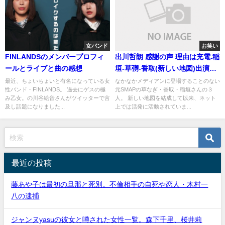
女バンド
お笑い
FINLANDSのメンバープロフィ
出川哲朗 感謝の声 理由は充電.稲
ールとライブと曲の感想
垣-草彅-香取(新しい地図)出演と
関係
最近、ちょいちょいと有名になっている女
なかなかメディアンに登場することのない
性バンド・FINLANDS。 過去にゲスの極
元SMAPの草なぎ・香取・稲垣さんの３
み乙女。の川谷絵音さんがツイッターで言
人。 新しい地図を結成して以来、ネット
及し話題になりました...
上では活発に活動されていま...
最近の投稿
藤あや子は最初の旦那と死別。不倫相手の自死や恋人・木村一
八の逮捕
ジャンヌyasuの彼女と噂された女性一覧。森下千里、桜井莉