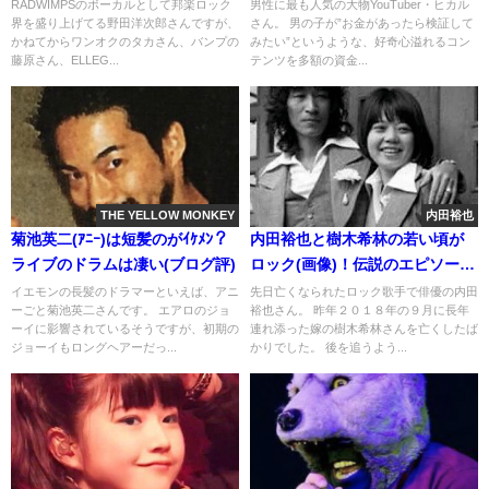
像)
業員(※詐欺ではない)
RADWIMPSのボーカルとして邦楽ロック
男性に最も人気の大物YouTuber・ヒカル
界を盛り上げてる野田洋次郎さんですが、
さん。 男の子が”お金があったら検証して
かねてからワンオクのタカさん、バンプの
みたい”というような、好奇心溢れるコン
藤原さん、ELLEG...
テンツを多額の資金...
THE YELLOW MONKEY
内田裕也
菊池英二(ｱﾆｰ)は短髪のがｲｹﾒﾝ？
内田裕也と樹木希林の若い頃が
ライブのドラムは凄い(ブログ評)
ロック(画像)！伝説のエピソー
ド・逸話
イエモンの長髪のドラマーといえば、アニ
先日亡くなられたロック歌手で俳優の内田
ーごと菊池英二さんです。 エアロのジョ
裕也さん。 昨年２０１８年の９月に長年
ーイに影響されているそうですが、初期の
連れ添った嫁の樹木希林さんを亡くしたば
ジョーイもロングヘアーだっ...
かりでした。 後を追うよう...