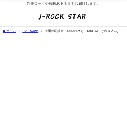
邦楽ロックや興味あるネタをお届けします。
ホーム
UVERworld
井岡の応援席にTAKA(ﾜﾝｵｸ)・TAKUYA∞が映り込み(画
像)。友好関係