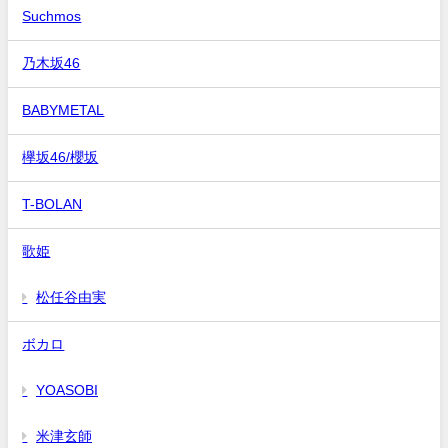
Suchmos
乃木坂46
BABYMETAL
欅坂46/櫻坂
T-BOLAN
歌姫
松任谷由実
ボカロ
YOASOBI
米津玄師