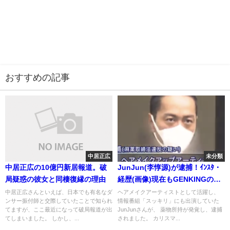
おすすめの記事
中居正広
未分類
中居正広の10億円新居報道。破
JunJun(李惇源)が逮捕！ｲﾝｽﾀ・
局疑惑の彼女と同棲復縁の理由
経歴(画像)現在もGENKINGの元
彼・親友？
中居正広さんといえば、日本でも有名なダ
ヘアメイクアーティストとして活躍し、
ンサー振付師と交際していたことで知られ
情報番組「スッキリ」にも出演していた
てますが、ここ最近になって破局報道が出
JunJunさんが、 薬物所持が発覚し、逮捕
てしまいました。 しかし、...
されました。 カリスマ...