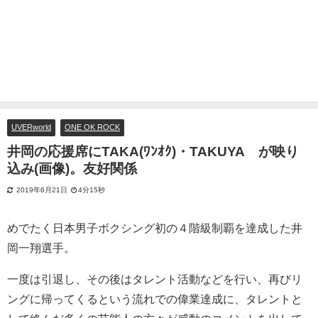
UVERworld
ONE OK ROCK
井岡の応援席にTAKA(ﾜﾝｵｸ)・TAKUYA∞が映り
込み(画像)。友好関係
2019年6月21日
4分15秒
めでたく日本男子ボクシング初の４階級制覇を達成した井
岡一翔選手。
一度は引退し、その後はタレント活動などを行い、再びリ
ングに帰ってくるという流れでの偉業達成に、タレントと