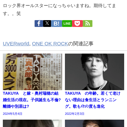
ロック界オールスターになっちゃいますね。期待してま
す。。笑
LINE
UVERworld
,
ONE OK ROCK
の関連記事
TAKUYA∞と嫁・奥村瑞穂の結
TAKUYA∞の年齢。若くて老け
婚生活の現在。子供誕生も不倫?
ない理由は食生活とランニン
離婚や別居は?
グ。歌もｲｹﾒﾝ度も進化
2024年5月4日
2022年2月3日