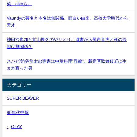
菜、aikoら。
Vaundyの芸名と本名は無関係。面白い由来。高校大学時代から
天才
神田沙也加と前山剛久のやりとり。遺書から罵声音声と死の原
因は無関係？
スパビ/渋谷龍太の実家は中華料理”昇龍”。新宿区歌舞伎町に生
まれ育った男
カテゴリー
SUPER BEAVER
90年代中盤
GLAY