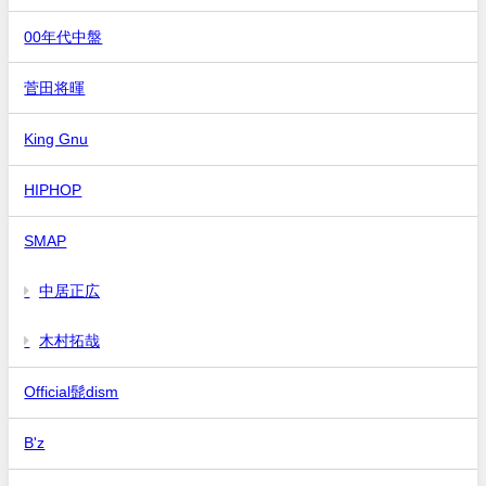
00年代中盤
菅田将暉
King Gnu
HIPHOP
SMAP
中居正広
木村拓哉
Official髭dism
B'z