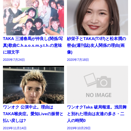
TAKA 三浦春馬が仲良し(関係/写
紗栄子とTAKA(ﾜﾝｵｸ)と松本潤の
真)歌曲C.h.a.o.s.m.y.t.h.の意味
密会(週刊誌)友人関係の理由(画
に頭文字
像)
2020年7月24日
2020年7月18日
ワンオク 公演中止。理由は
ワンオクTaka 破局報道。浅田舞
TAKA喉炎症。愛知Liveの振替と
と別れた理由は友達の多さ・二
払い戻しは?
人の時間0
2019年11月14日
2019年10月29日