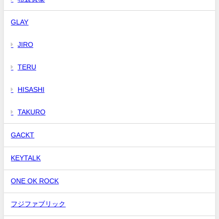
GLAY
JIRO
TERU
HISASHI
TAKURO
GACKT
KEYTALK
ONE OK ROCK
フジファブリック