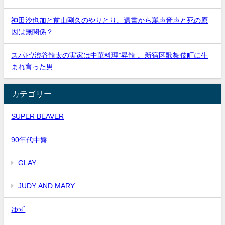
神田沙也加と前山剛久のやりとり。遺書から罵声音声と死の原
因は無関係？
スパビ/渋谷龍太の実家は中華料理”昇龍”。新宿区歌舞伎町に生
まれ育った男
カテゴリー
SUPER BEAVER
90年代中盤
GLAY
JUDY AND MARY
ゆず