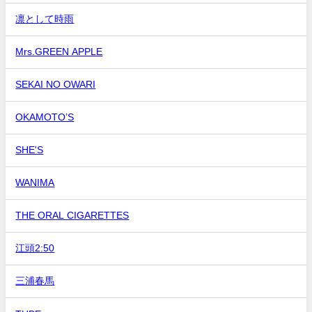
凛として時雨
Mrs.GREEN APPLE
SEKAI NO OWARI
OKAMOTO’S
SHE'S
WANIMA
THE ORAL CIGARETTES
江頭2:50
三浦春馬