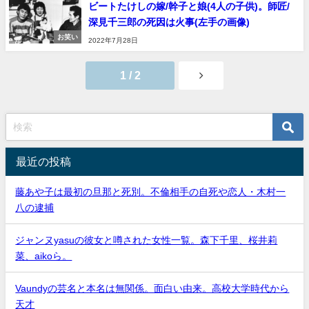
ビートたけしの嫁/幹子と娘(4人の子供)。師匠/
深見千三郎の死因は火事(左手の画像)
お笑い
2022年7月28日
1 / 2
最近の投稿
藤あや子は最初の旦那と死別。不倫相手の自死や恋人・木村一
八の逮捕
ジャンヌyasuの彼女と噂された女性一覧。森下千里、桜井莉
菜、aikoら。
Vaundyの芸名と本名は無関係。面白い由来。高校大学時代から
天才