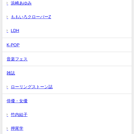
浜崎あゆみ
ももいろクローバーZ
LDH
K-POP
音楽フェス
雑誌
ローリングストーン誌
俳優・女優
竹内結子
押尾学