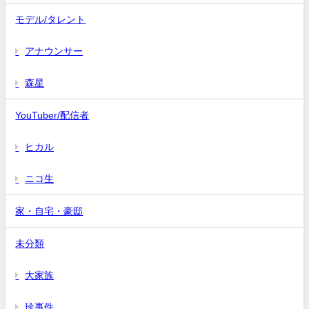
モデル/タレント
アナウンサー
森星
YouTuber/配信者
ヒカル
ニコ生
家・自宅・豪邸
未分類
大家族
珍事件