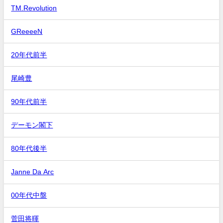
TM.Revolution
GReeeeN
20年代前半
尾崎豊
90年代前半
デーモン閣下
80年代後半
Janne Da Arc
00年代中盤
菅田将暉