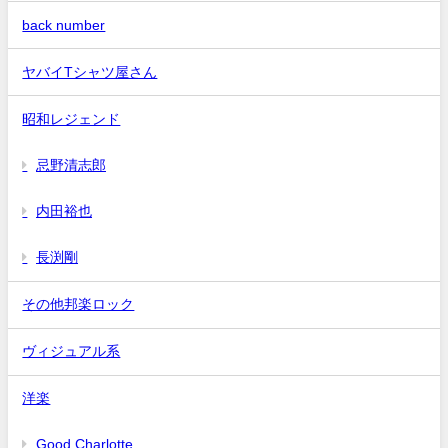
back number
ヤバイTシャツ屋さん
昭和レジェンド
忌野清志郎
内田裕也
長渕剛
その他邦楽ロック
ヴィジュアル系
洋楽
Good Charlotte