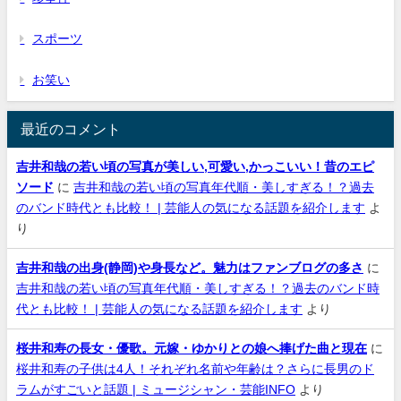
スポーツ
お笑い
最近のコメント
吉井和哉の若い頃の写真が美しい,可愛い,かっこいい！昔のエピ
ソード
に
吉井和哉の若い頃の写真年代順・美しすぎる！？過去
のバンド時代とも比較！ | 芸能人の気になる話題を紹介します
よ
り
吉井和哉の出身(静岡)や身長など。魅力はファンブログの多さ
に
吉井和哉の若い頃の写真年代順・美しすぎる！？過去のバンド時
代とも比較！ | 芸能人の気になる話題を紹介します
より
桜井和寿の長女・優歌。元嫁・ゆかりとの娘へ捧げた曲と現在
に
桜井和寿の子供は4人！それぞれ名前や年齢は？さらに長男のド
ラムがすごいと話題 | ミュージシャン・芸能INFO
より