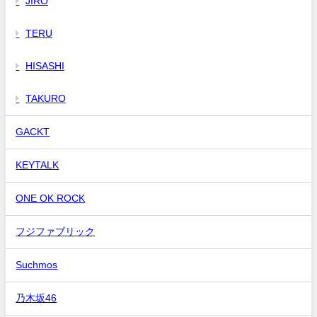
JIRO
TERU
HISASHI
TAKURO
GACKT
KEYTALK
ONE OK ROCK
フジファブリック
Suchmos
乃木坂46