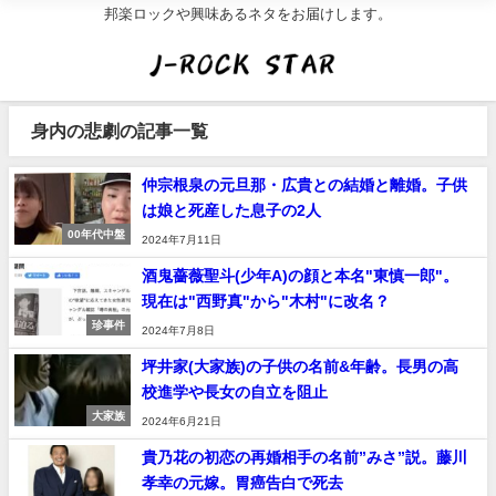
邦楽ロックや興味あるネタをお届けします。
身内の悲劇の記事一覧
仲宗根泉の元旦那・広貴との結婚と離婚。子供
は娘と死産した息子の2人
00年代中盤
2024年7月11日
酒鬼薔薇聖斗(少年A)の顔と本名"東慎一郎"。
現在は"西野真"から"木村"に改名？
珍事件
2024年7月8日
坪井家(大家族)の子供の名前&年齢。長男の高
校進学や長女の自立を阻止
大家族
2024年6月21日
貴乃花の初恋の再婚相手の名前”みさ”説。藤川
孝幸の元嫁。胃癌告白で死去