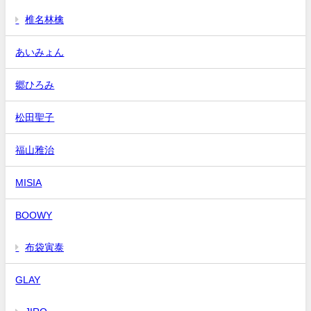
椎名林檎
あいみょん
郷ひろみ
松田聖子
福山雅治
MISIA
BOOWY
布袋寅泰
GLAY