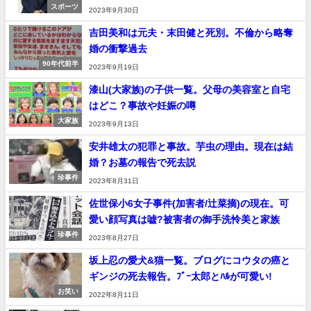
スポーツ
2023年9月30日
吉田美和は元夫・末田健と死別。不倫から略奪
婚の衝撃過去
90年代前半
2023年9月19日
漆山(大家族)の子供一覧。父母の美容室と自宅
はどこ？事故や妊娠の噂
大家族
2023年9月13日
安井雄太の犯罪と事故。芋虫の理由。現在は結
婚？お墓の報告で死去説
珍事件
2023年8月31日
佐世保小6女子事件(加害者/辻菜摘)の現在。可
愛い顔写真は嘘?被害者の御手洗怜美と家族
珍事件
2023年8月27日
坂上忍の愛犬&猫一覧。ブログにコウタの癌と
ギンジの死去報告。ﾌﾞｰ太郎とﾊﾙが可愛い!
お笑い
2022年8月11日