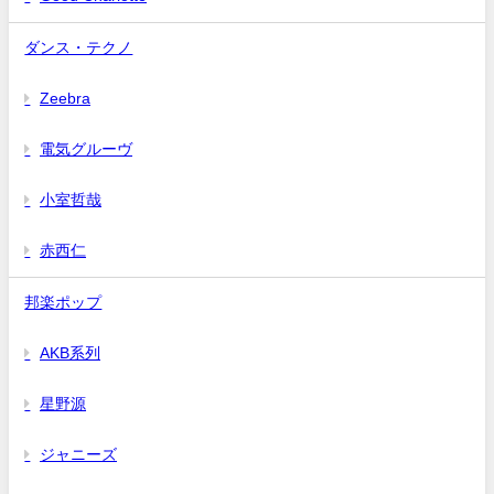
ダンス・テクノ
Zeebra
電気グルーヴ
小室哲哉
赤西仁
邦楽ポップ
AKB系列
星野源
ジャニーズ