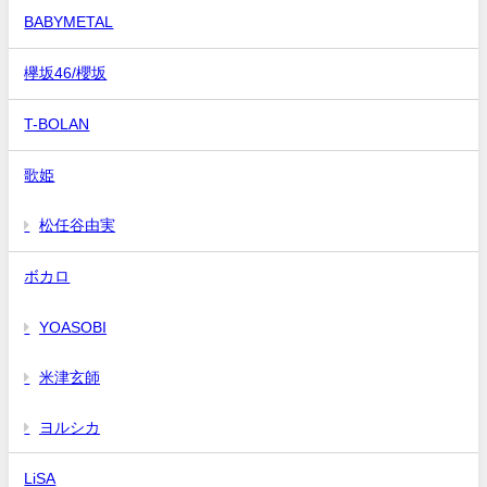
BABYMETAL
欅坂46/櫻坂
T-BOLAN
歌姫
松任谷由実
ボカロ
YOASOBI
米津玄師
ヨルシカ
LiSA