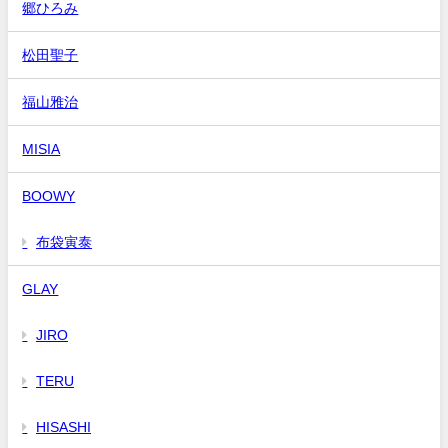
郷ひろみ
松田聖子
福山雅治
MISIA
BOOWY
布袋寅泰
GLAY
JIRO
TERU
HISASHI