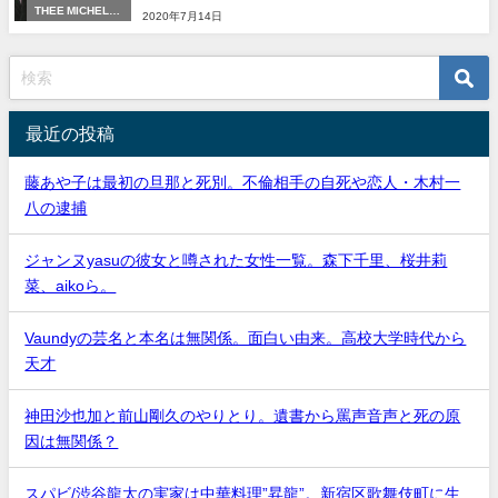
THEE MICHELLE
2020年7月14日
GUN ELEPHANT
最近の投稿
藤あや子は最初の旦那と死別。不倫相手の自死や恋人・木村一
八の逮捕
ジャンヌyasuの彼女と噂された女性一覧。森下千里、桜井莉
菜、aikoら。
Vaundyの芸名と本名は無関係。面白い由来。高校大学時代から
天才
神田沙也加と前山剛久のやりとり。遺書から罵声音声と死の原
因は無関係？
スパビ/渋谷龍太の実家は中華料理”昇龍”。新宿区歌舞伎町に生