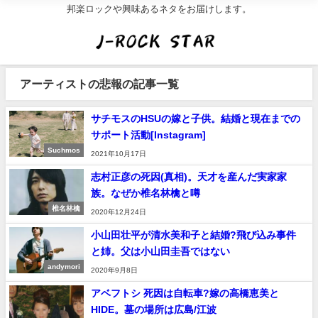
邦楽ロックや興味あるネタをお届けします。
アーティストの悲報の記事一覧
サチモスのHSUの嫁と子供。結婚と現在までの
サポート活動[Instagram]
Suchmos
2021年10月17日
志村正彦の死因(真相)。天才を産んだ実家家
族。なぜか椎名林檎と噂
椎名林檎
2020年12月24日
小山田壮平が清水美和子と結婚?飛び込み事件
と姉。父は小山田圭吾ではない
andymori
2020年9月8日
アベフトシ 死因は自転車?嫁の高橋恵美と
HIDE。墓の場所は広島/江波