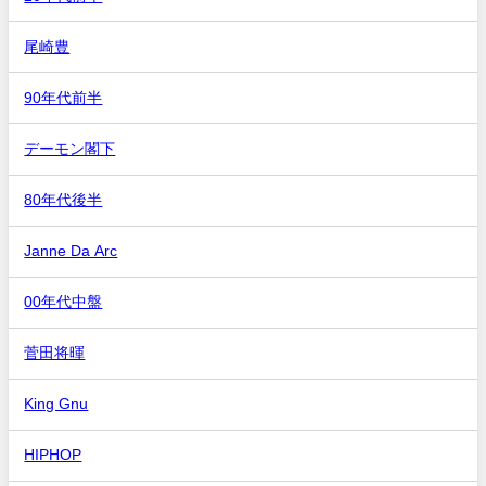
尾崎豊
90年代前半
デーモン閣下
80年代後半
Janne Da Arc
00年代中盤
菅田将暉
King Gnu
HIPHOP