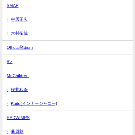
SMAP
中居正広
木村拓哉
Official髭dism
B'z
Mr.Children
桜井和寿
Kaito(インナージャニー)
RADWIMPS
桑原彰