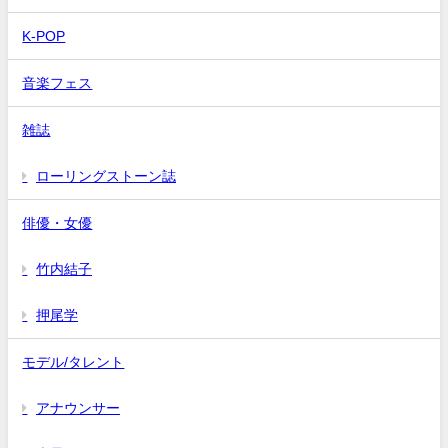
K-POP
音楽フェス
雑誌
ローリングストーン誌
俳優・女優
竹内結子
押尾学
モデル/タレント
アナウンサー