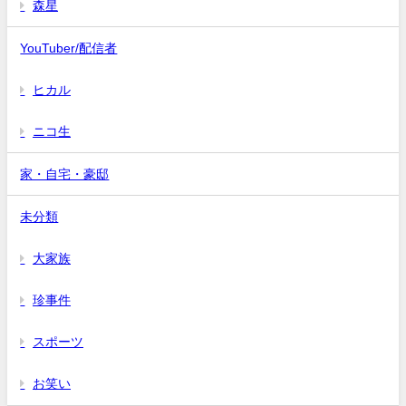
森星
YouTuber/配信者
ヒカル
ニコ生
家・自宅・豪邸
未分類
大家族
珍事件
スポーツ
お笑い