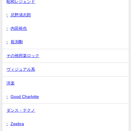
昭和レジェンド
忌野清志郎
内田裕也
長渕剛
その他邦楽ロック
ヴィジュアル系
洋楽
Good Charlotte
ダンス・テクノ
Zeebra