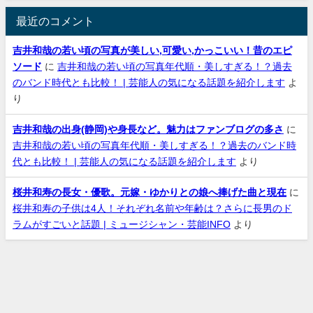
最近のコメント
吉井和哉の若い頃の写真が美しい,可愛い,かっこいい！昔のエピ
ソード
に
吉井和哉の若い頃の写真年代順・美しすぎる！？過去
のバンド時代とも比較！ | 芸能人の気になる話題を紹介します
よ
り
吉井和哉の出身(静岡)や身長など。魅力はファンブログの多さ
に
吉井和哉の若い頃の写真年代順・美しすぎる！？過去のバンド時
代とも比較！ | 芸能人の気になる話題を紹介します
より
桜井和寿の長女・優歌。元嫁・ゆかりとの娘へ捧げた曲と現在
に
桜井和寿の子供は4人！それぞれ名前や年齢は？さらに長男のド
ラムがすごいと話題 | ミュージシャン・芸能INFO
より