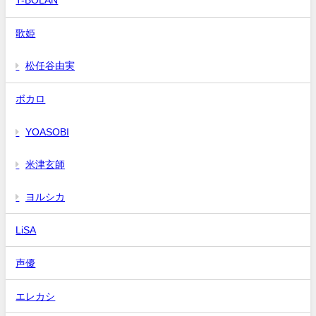
T-BOLAN
歌姫
松任谷由実
ボカロ
YOASOBI
米津玄師
ヨルシカ
LiSA
声優
エレカシ