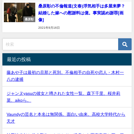
桑原彰の不倫報道(文春)浮気相手は多屋来夢？
結婚した嫁への慰謝料は億。事実認め謝罪[画
像]
桑原彰
2021年9月16日
最近の投稿
藤あや子は最初の旦那と死別。不倫相手の自死や恋人・木村一
八の逮捕
ジャンヌyasuの彼女と噂された女性一覧。森下千里、桜井莉
菜、aikoら。
Vaundyの芸名と本名は無関係。面白い由来。高校大学時代から
天才