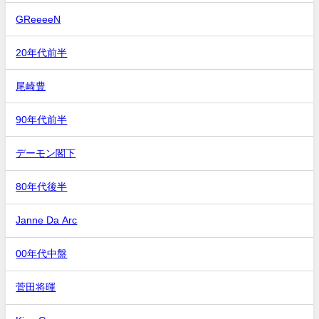
GReeeeN
20年代前半
尾崎豊
90年代前半
デーモン閣下
80年代後半
Janne Da Arc
00年代中盤
菅田将暉