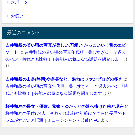
スポーツ
お笑い
最近のコメント
吉井和哉の若い頃の写真が美しい,可愛い,かっこいい！昔のエピ
ソード
に
吉井和哉の若い頃の写真年代順・美しすぎる！？過去
のバンド時代とも比較！ | 芸能人の気になる話題を紹介します
よ
り
吉井和哉の出身(静岡)や身長など。魅力はファンブログの多さ
に
吉井和哉の若い頃の写真年代順・美しすぎる！？過去のバンド時
代とも比較！ | 芸能人の気になる話題を紹介します
より
桜井和寿の長女・優歌。元嫁・ゆかりとの娘へ捧げた曲と現在
に
桜井和寿の子供は4人！それぞれ名前や年齢は？さらに長男のド
ラムがすごいと話題 | ミュージシャン・芸能INFO
より