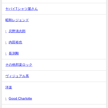
ヤバイTシャツ屋さん
昭和レジェンド
忌野清志郎
内田裕也
長渕剛
その他邦楽ロック
ヴィジュアル系
洋楽
Good Charlotte