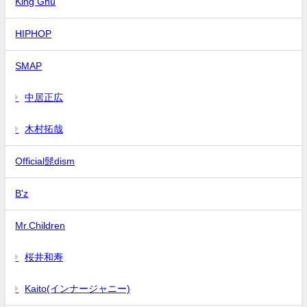
King Gnu
HIPHOP
SMAP
中居正広
木村拓哉
Official髭dism
B'z
Mr.Children
桜井和寿
Kaito(インナージャニー)