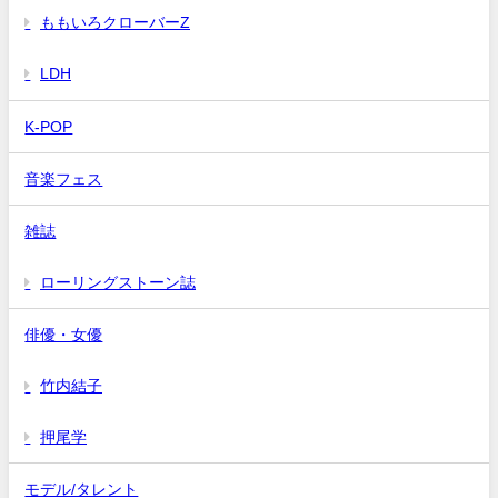
ももいろクローバーZ
LDH
K-POP
音楽フェス
雑誌
ローリングストーン誌
俳優・女優
竹内結子
押尾学
モデル/タレント