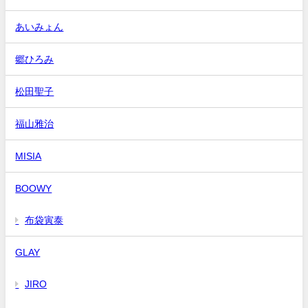
あいみょん
郷ひろみ
松田聖子
福山雅治
MISIA
BOOWY
布袋寅泰
GLAY
JIRO