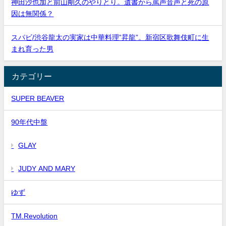
神田沙也加と前山剛久のやりとり。遺書から罵声音声と死の原
因は無関係？
スパビ/渋谷龍太の実家は中華料理”昇龍”。新宿区歌舞伎町に生
まれ育った男
カテゴリー
SUPER BEAVER
90年代中盤
GLAY
JUDY AND MARY
ゆず
TM.Revolution