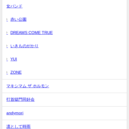
女バンド
赤い公園
DREAMS COME TRUE
いきものがかり
YUI
ZONE
マキシマム ザ ホルモン
打首獄門同好会
andymori
凛として時雨