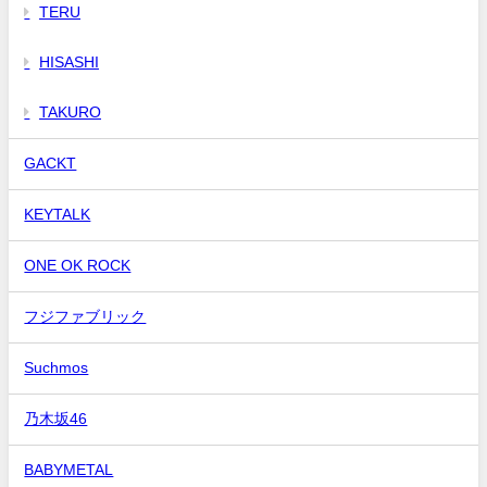
TERU
HISASHI
TAKURO
GACKT
KEYTALK
ONE OK ROCK
フジファブリック
Suchmos
乃木坂46
BABYMETAL