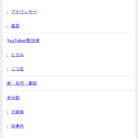
アナウンサー
森星
YouTuber/配信者
ヒカル
ニコ生
家・自宅・豪邸
未分類
大家族
珍事件