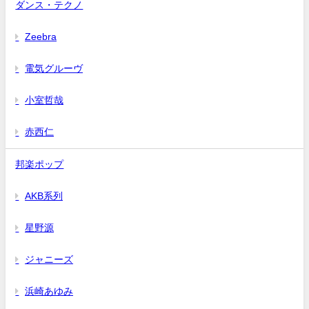
ダンス・テクノ
Zeebra
電気グルーヴ
小室哲哉
赤西仁
邦楽ポップ
AKB系列
星野源
ジャニーズ
浜崎あゆみ