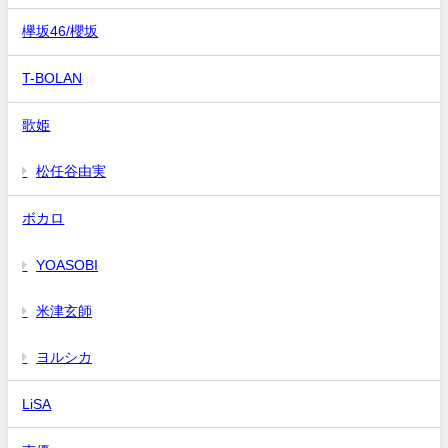
欅坂46/櫻坂
T-BOLAN
歌姫
松任谷由実
ボカロ
YOASOBI
米津玄師
ヨルシカ
LiSA