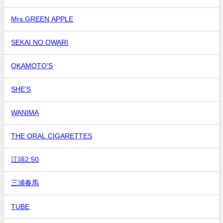
Mrs.GREEN APPLE
SEKAI NO OWARI
OKAMOTO’S
SHE'S
WANIMA
THE ORAL CIGARETTES
江頭2:50
三浦春馬
TUBE