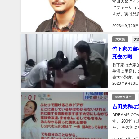
常田大希さんと
てファッショ
すが、実は兄
家の一面があり、
2023年9月26日
大
大家族
竹下家の自
死去の噂
竹下家は大家
生活に困窮し
費”や”滞納”
2023年9月23日
でありながらも
90年代前半
吉田美和は
DREAMS 
す。 200
た。 その後
の話題は常に刺