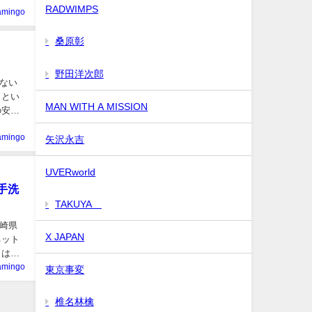
RADWIMPS
lamingo
桑原彰
野田洋次郎
のない
」とい
MAN WITH A MISSION
の安井
lamingo
矢沢永吉
UVERworld
手洗
TAKUYA∞
長崎県
X JAPAN
ネット
日は、
lamingo
東京事変
椎名林檎