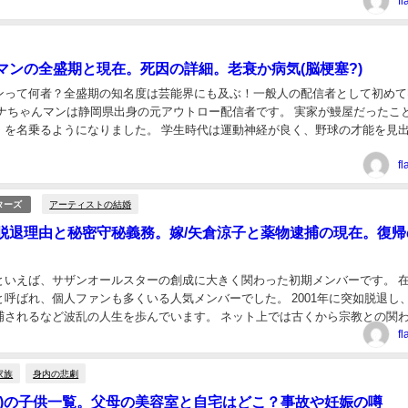
f
マンの全盛期と現在。死因の詳細。老衰か病気(脳梗塞?)
ンって何者？全盛期の知名度は芸能界にも及ぶ！一般人の配信者として初めて
ウナちゃんマンは静岡県出身の元アウトロー配信者です。 実家が鰻屋だったこ
」を名乗るようになりました。 学生時代は運動神経が良く、野球の才能を見
我山高校に入学しています。 国学院久我山...
f
アーティストの結婚
ターズ
脱退理由と秘密守秘義務。嫁/矢倉涼子と薬物逮捕の現在。復帰
といえば、サザンオールスターの創成に大きく関わった初期メンバーです。 
と呼ばれ、個人ファンも多くいる人気メンバーでした。 2001年に突如脱退し
捕されるなど波乱の人生を歩んでいます。 ネット上では古くから宗教との関
ザン脱退の真相にも絡んでいると言われて...
f
家族
身内の悲劇
族)の子供一覧。父母の美容室と自宅はどこ？事故や妊娠の噂