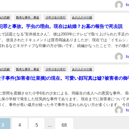
f
内の悲劇
数奇な事件・事故
少年少女の非行
あの人のその後
犯罪と事故。芋虫の理由。現在は結婚？お墓の報告で死去説
で話題となる”安井雄太さん”。 彼は2003年にテレビで取り上げられた手足
す。 放送されたドキュメントは賛否両論ありましたが、現在では「イモムシ
ばれるなどネガティブな印象の方が強いです。 続編がなったことで、その後
が度々話題となります。 「結婚してる...
f
内の悲劇
数奇な事件・事故
少年少女の非行
あの人のその後
女子事件(加害者/辻菜摘)の現在。可愛い顔写真は嘘?被害者の御
1日に世間を震撼させた小学6生の少女による、同級生の友人への悪質な事件。 
久保小学校で発生した狂気的な事件であります。 現在までに加害者について
多く、事件が長い歳月が経った今で事件を忘れられない方が多くいます。 今
被害者の詳細や関係性、悲劇に至るまで...
f
3
4
5
…
68