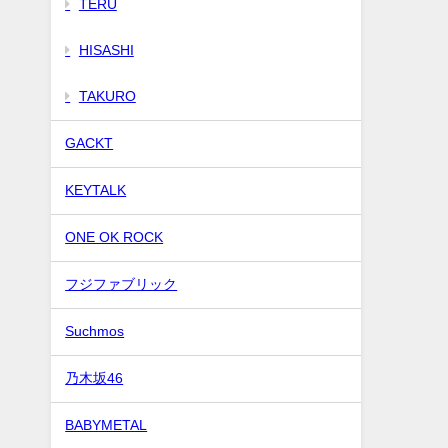
TERU
HISASHI
TAKURO
GACKT
KEYTALK
ONE OK ROCK
フジファブリック
Suchmos
乃木坂46
BABYMETAL