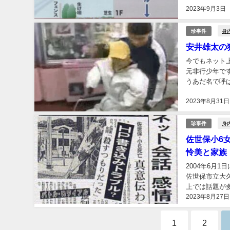
2023年9月3日
身
珍事件
安井雄太の
今でもネット上
元非行少年で
うあだ名で呼
雄太さんの行方
2023年8月31日
身
珍事件
佐世保小6
怜美と家族
2004年6月
佐世保市立大
上では話題が
2023年8月27日
事件の加害者と
1
2