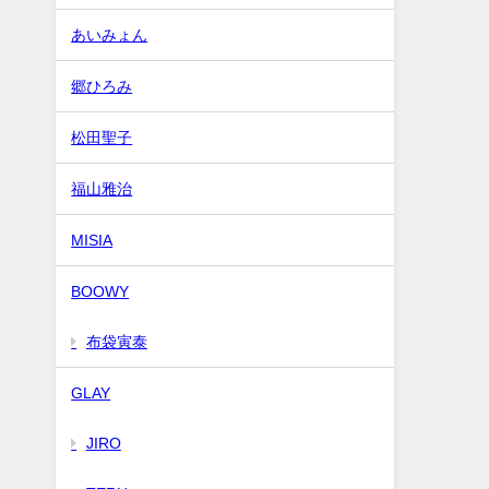
あいみょん
郷ひろみ
松田聖子
福山雅治
MISIA
BOOWY
布袋寅泰
GLAY
JIRO