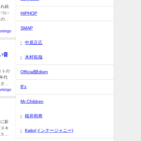
され続
につい
HIPHOP
月の馴
SMAP
lamingo
中居正広
い音
木村拓哉
ストの
Official髭dism
年代
干され
B'z
lamingo
Mr.Children
？
桜井和寿
ンに影
なスキ
Kaito(インナージャニー)
落スキ