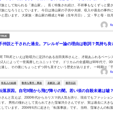
家族として知られる「漆山家」。 長く特集され続け、不祥事もなくずっと愛
家族になろうとしています。 今日は漆山家の子供や夫婦、収入や過去の事件
いと思います。 大家族・漆山家の構成と年齢（生年月日）。父・亨と母・佳
場。11回の流産 令和を代表する大家族シリ...
f
 TRUE
不仲説と干された過去。アレルギー論の理由は歌詞？気持ち良
COME TRUEといえば歌唱力に定評のある吉田美和さんと、才能あふれるベーシ
2人によって一世風靡したユニットです。 ドリカムの全盛期は90年代で、00
失速し、その後にちょっとずつ持ち直すという歴史があります。 一時期は「
？」「2人が不仲で解散しそう...
f
有名人の結婚
数奇な事件・事故
未解決・謎
都市伝説
転落原因。自宅9階から飛び降りの闇。若い頃の自殺未遂は嘘
介さんと言えば、2000年代からカリスマ的人気を誇り、現在でもファッショ
ます。 男性の憧れとして見られてきた窪塚洋介さんですが、実は過去に大き
しています。 2004年6月に起きた「転落事故」です。 当時、窪塚さんの転
な話題となり、現在でも”闇がある”...