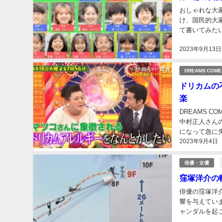
おしゃれな大
け、国民的大
て書いてみた
れ初めは同じ職
2023年9月13日
DREAMS COME
ドリカムの
楽
DREAMS 
中村正人さんの
になって急に
2023年9月4日
たのではないか
俳優・女優
窪塚洋介の
俳優の窪塚洋
響を与えてい
ャンダルを起こ
ャンダルは大き