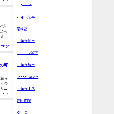
lamingo
GReeeeN
20年代前半
収入
尾崎豊
とから
出され
90年代前半
lamingo
デーモン閣下
の可
80年代後半
Janne Da Arc
在籍時
、その
わりな
00年代中盤
lamingo
菅田将暉
King Gnu