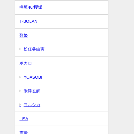
欅坂46/櫻坂
T-BOLAN
歌姫
松任谷由実
ボカロ
YOASOBI
米津玄師
ヨルシカ
LiSA
声優