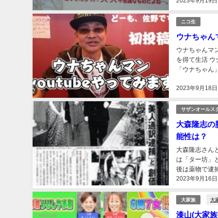
2023年9月19日
ニコ生
ウナちゃん
ウナちゃんマ
を得て生活 
「ウナちゃん
強豪・国学院久
2023年9月18日
サザンオールス
大森隆志の
能性は？
大森隆志さん
は「ター坊」
後は薬物で逮
2023年9月16日
どが噂され、サ
大
大家族
漆山(大家