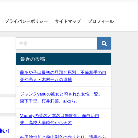
プライバシーポリシー
サイトマップ
プロフィール
最近の投稿
藤あや子は最初の旦那と死別。不倫相手の自
死や恋人・木村一八の逮捕
ジャンヌyasuの彼女と噂された女性一覧。
森下千里、桜井莉菜、aikoら。
Vaundyの芸名と本名は無関係。面白い由
来。高校大学時代から天才
凄い!
神田沙也加と前山剛久のやりとり。遺書から