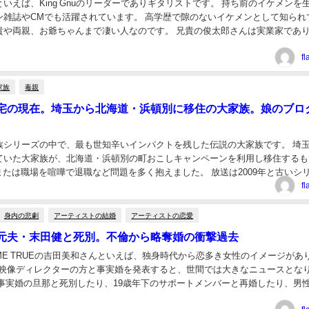
いえば、King Gnuのリーダーでありギタリストです。 持ち前のイケメンを
ン雑誌やCMでも活躍されています。 高学歴で隙のないイケメンとして知られ
貴や両親、お爺ちゃんまで凄い人なのです。 兄貴の俊太郎さんは実業家であ
これまでに幾度もKing Gn...
f
家族
毒親
宅の現在。埼玉から北海道・浜頓別に移住の大家族。娘のブロ
族シリーズの中で、最も世知辛いインパクトを残した伝説の大家族です。 埼
ていた大家族が、北海道・浜頓別の町おこしキャンペーンを利用し移住するも
、または職場を喧嘩で退職など問題を多く抱えました。 放送は2009年と古いシ
、令和になった今もネット上で話題に...
f
身内の悲劇
アーティストの結婚
アーティストの恋愛
元夫・末田健と死別。不倫から略奪婚の衝撃過去
COME TRUEの吉田美和さんといえば、独身時代から恋多き女性のイメージがあ
4年に映像ディレクターの方と事実婚を発表すると、世間では大きなニュースとな
に事実婚の旦那と死別したり、19歳年下のサポートメンバーと再婚したり、男
激的です。 今日は吉田美和さ...