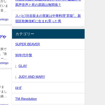
生かし
罵声音声と死の原因は無関係？
ていま
り音楽
スパビ/渋谷龍太の実家は中華料理”昇龍”。新
lamingo
宿区歌舞伎町に生まれ育った男
カテゴリー
グや
SUPER BEAVER
玉県で
、”浪
90年代中盤
リーズ
lamingo
GLAY
JUDY AND MARY
りま
ゆず
りまし
性絡み
TM.Revolution