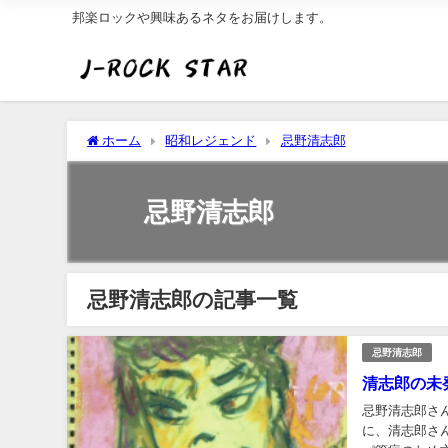
邦楽ロックや興味あるネタをお届けします。
ホーム
昭和レジェンド
忌野清志郎
忌野清志郎
忌野清志郎の記事一覧
忌野清志郎
清志郎の未
忌野清志郎さ
に、清志郎さ