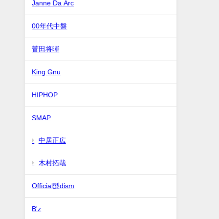
Janne Da Arc
00年代中盤
菅田将暉
King Gnu
HIPHOP
SMAP
中居正広
木村拓哉
Official髭dism
B'z