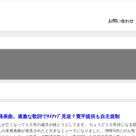
お問い合わせ
発表曲。過激な歌詞でﾀｲｱｯﾌﾟ見送？寛平提供も自主規制
んが亡くなって１０年の歳月が経とうとしてます。 ちょうど１０年目になる
んの未発表曲が発見されたと大きなニュースになりました。 09年5月にがん性