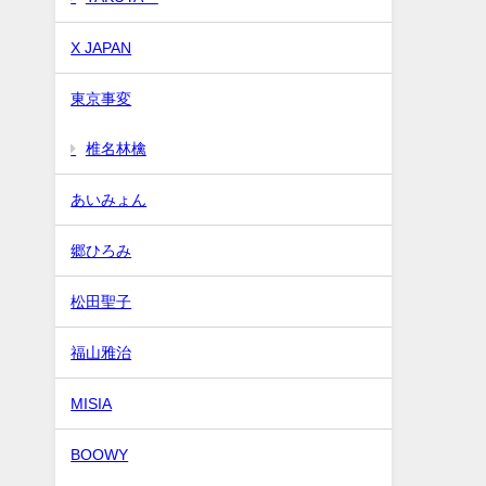
X JAPAN
東京事変
椎名林檎
あいみょん
郷ひろみ
松田聖子
福山雅治
MISIA
BOOWY