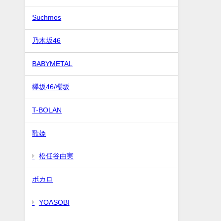
Suchmos
乃木坂46
BABYMETAL
欅坂46/櫻坂
T-BOLAN
歌姫
松任谷由実
ボカロ
YOASOBI