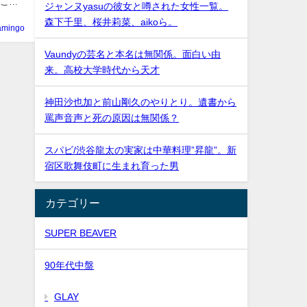
たこと
ジャンヌyasuの彼女と噂された女性一覧。
森下千里、桜井莉菜、aikoら。
lamingo
Vaundyの芸名と本名は無関係。面白い由
来。高校大学時代から天才
神田沙也加と前山剛久のやりとり。遺書から
罵声音声と死の原因は無関係？
スパビ/渋谷龍太の実家は中華料理”昇龍”。新
宿区歌舞伎町に生まれ育った男
カテゴリー
SUPER BEAVER
90年代中盤
GLAY