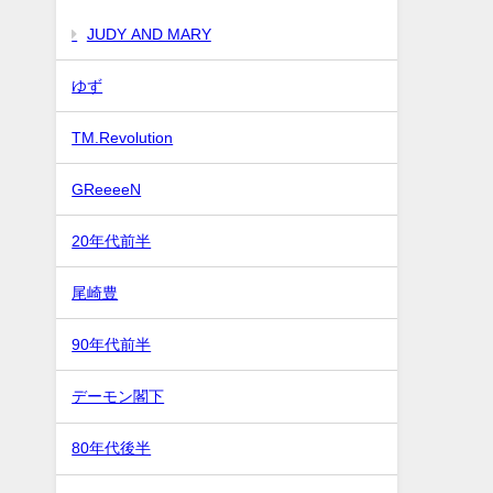
JUDY AND MARY
ゆず
TM.Revolution
GReeeeN
20年代前半
尾崎豊
90年代前半
デーモン閣下
80年代後半