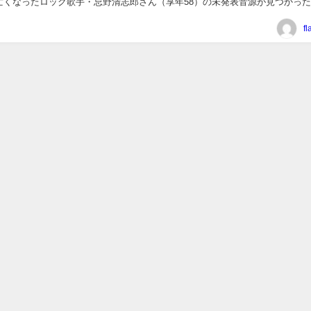
亡くなったロック歌手・忌野清志郎さん（享年58）の未発表音源が見つかっ
った。引用：ヤフーニュース また、その未発...
f