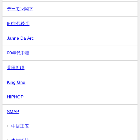
デーモン閣下
80年代後半
Janne Da Arc
00年代中盤
菅田将暉
King Gnu
HIPHOP
SMAP
中居正広