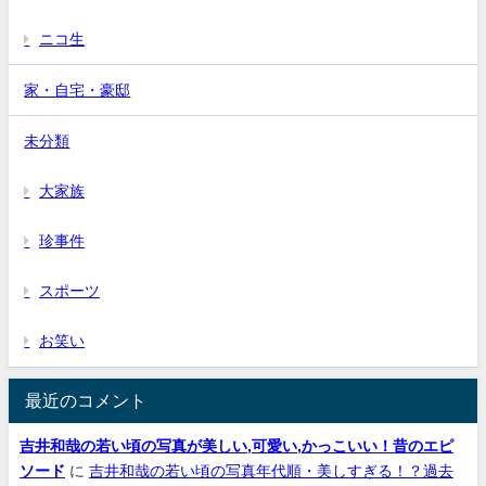
ニコ生
家・自宅・豪邸
未分類
大家族
珍事件
スポーツ
お笑い
最近のコメント
吉井和哉の若い頃の写真が美しい,可愛い,かっこいい！昔のエピ
ソード
に
吉井和哉の若い頃の写真年代順・美しすぎる！？過去