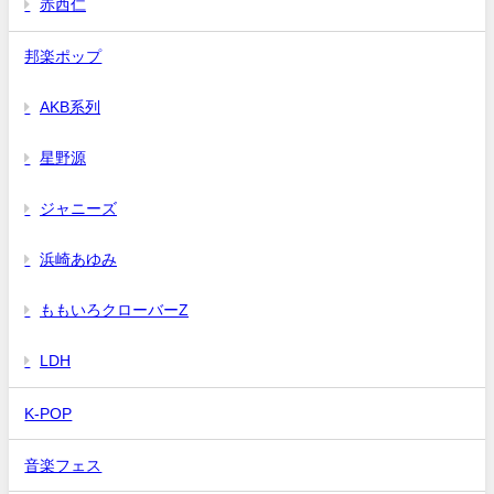
赤西仁
邦楽ポップ
AKB系列
星野源
ジャニーズ
浜崎あゆみ
ももいろクローバーZ
LDH
K-POP
音楽フェス