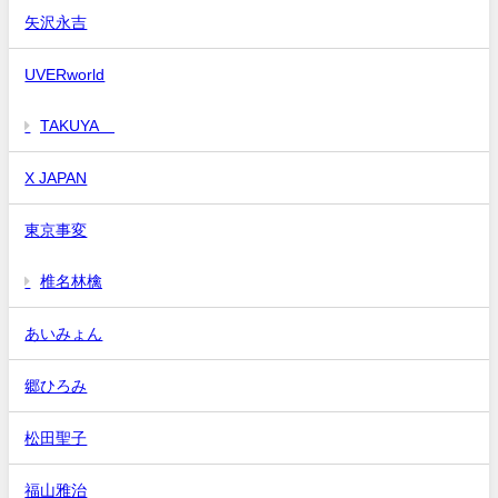
矢沢永吉
UVERworld
TAKUYA∞
X JAPAN
東京事変
椎名林檎
あいみょん
郷ひろみ
松田聖子
福山雅治