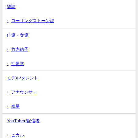
雑誌
ローリングストーン誌
俳優・女優
竹内結子
押尾学
モデル/タレント
アナウンサー
森星
YouTuber/配信者
ヒカル