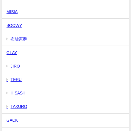
MISIA
BOOWY
布袋寅泰
GLAY
JIRO
TERU
HISASHI
TAKURO
GACKT