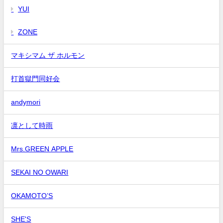
YUI
ZONE
マキシマム ザ ホルモン
打首獄門同好会
andymori
凛として時雨
Mrs.GREEN APPLE
SEKAI NO OWARI
OKAMOTO’S
SHE'S