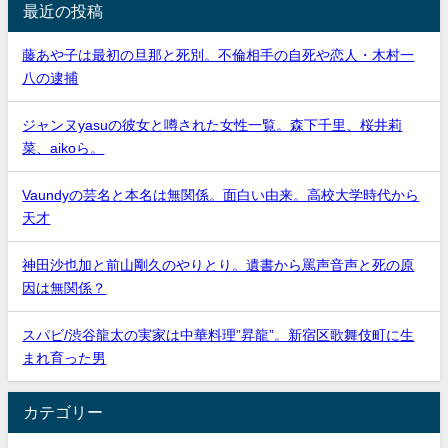
最近の投稿
藤あや子は最初の旦那と死別。不倫相手の自死や恋人・木村一
八の逮捕
ジャンヌyasuの彼女と噂された女性一覧。森下千里、桜井莉
菜、aikoら。
Vaundyの芸名と本名は無関係。面白い由来。高校大学時代から
天才
神田沙也加と前山剛久のやりとり。遺書から罵声音声と死の原
因は無関係？
スパビ/渋谷龍太の実家は中華料理”昇龍”。新宿区歌舞伎町に生
まれ育った男
カテゴリー