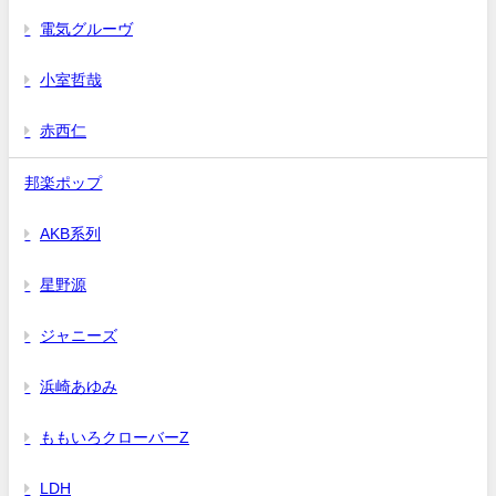
電気グルーヴ
小室哲哉
赤西仁
邦楽ポップ
AKB系列
星野源
ジャニーズ
浜崎あゆみ
ももいろクローバーZ
LDH