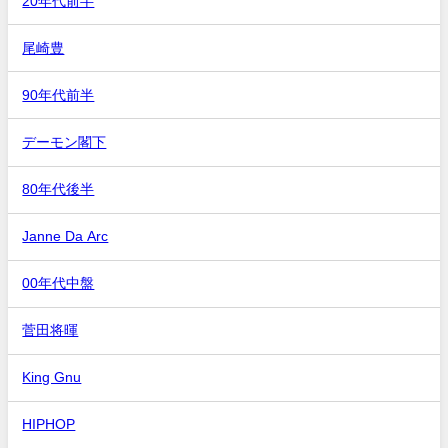
20年代前半
尾崎豊
90年代前半
デーモン閣下
80年代後半
Janne Da Arc
00年代中盤
菅田将暉
King Gnu
HIPHOP