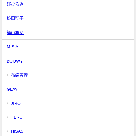
郷ひろみ
松田聖子
福山雅治
MISIA
BOOWY
布袋寅泰
GLAY
JIRO
TERU
HISASHI