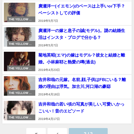
廣瀬洋一(イエモン)のベースは上手いor下手？
ベーシストしての評価
THE YELLOW MO
2019年5月7日
NKEY
廣瀬洋一の嫁と息子の誠(モデル)。謎の結婚生
活はインスタ・ブログで分かる？
THE YELLOW MO
2019年5月7日
NKEY
菊地英昭(エマ)の嫁はモデル？彼女と結婚と離
婚。小林麻耶と熱愛の噂(過去)
THE YELLOW MO
2019年4月23日
NKEY
吉井和哉の元嫁。名前,顔,子供はFBにいる？離
婚の理由は浮気。加古川,河口湖の豪邸
THE YELLOW MO
2019年4月18日
NKEY
吉井和哉の若い頃の写真が美しい,可愛い,かっ
こいい！昔のエピソード
THE YELLOW MO
2019年4月17日
NKEY