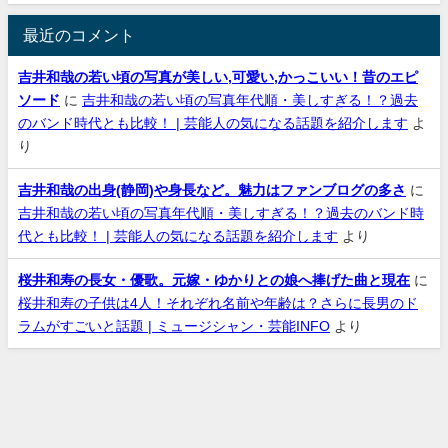
最近のコメント
吉井和哉の若い頃の写真が美しい,可愛い,かっこいい！昔のエピ
ソード
に
吉井和哉の若い頃の写真年代順・美しすぎる！？過去
のバンド時代とも比較！ | 芸能人の気になる話題を紹介します
よ
り
吉井和哉の出身(静岡)や身長など。魅力はファンブログの多さ
に
吉井和哉の若い頃の写真年代順・美しすぎる！？過去のバンド時
代とも比較！ | 芸能人の気になる話題を紹介します
より
桜井和寿の長女・優歌。元嫁・ゆかりとの娘へ捧げた曲と現在
に
桜井和寿の子供は4人！それぞれ名前や年齢は？さらに長男のド
ラムがすごいと話題 | ミュージシャン・芸能INFO
より