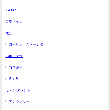
K-POP
音楽フェス
雑誌
ローリングストーン誌
俳優・女優
竹内結子
押尾学
モデル/タレント
アナウンサー