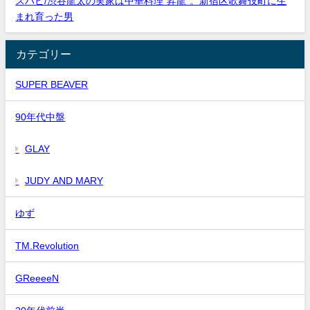
スパビ/渋谷龍太の実家は中華料理”昇龍”。新宿区歌舞伎町に生
まれ育った男
カテゴリー
SUPER BEAVER
90年代中盤
GLAY
JUDY AND MARY
ゆず
TM.Revolution
GReeeeN