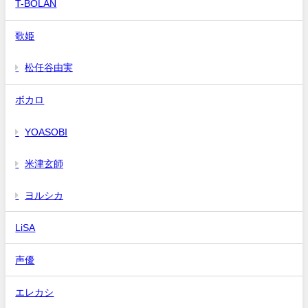
T-BOLAN
歌姫
松任谷由実
ボカロ
YOASOBI
米津玄師
ヨルシカ
LiSA
声優
エレカシ