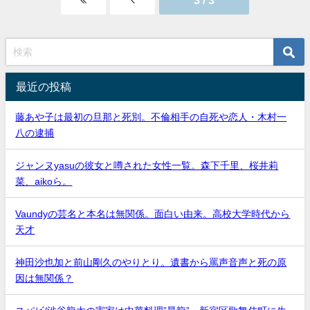
3 / 3
最近の投稿
藤あや子は最初の旦那と死別。不倫相手の自死や恋人・木村一
八の逮捕
ジャンヌyasuの彼女と噂された女性一覧。森下千里、桜井莉
菜、aikoら。
Vaundyの芸名と本名は無関係。面白い由来。高校大学時代から
天才
神田沙也加と前山剛久のやりとり。遺書から罵声音声と死の原
因は無関係？