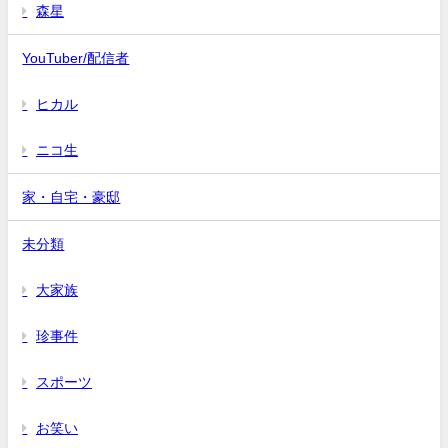
森星
YouTuber/配信者
ヒカル
ニコ生
家・自宅・豪邸
未分類
大家族
珍事件
スポーツ
お笑い