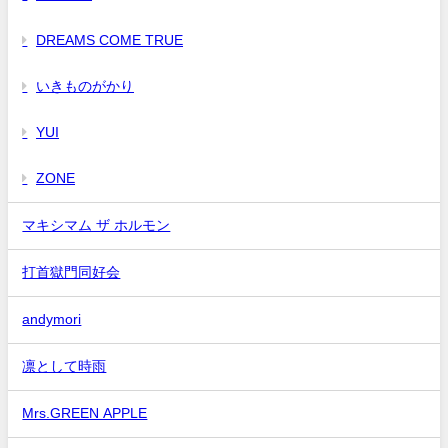
DREAMS COME TRUE
いきものがかり
YUI
ZONE
マキシマム ザ ホルモン
打首獄門同好会
andymori
凛として時雨
Mrs.GREEN APPLE