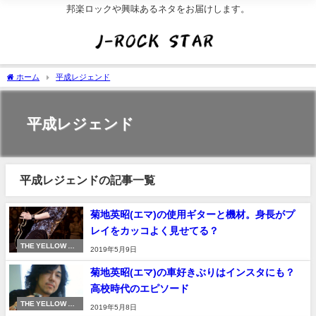
邦楽ロックや興味あるネタをお届けします。
ホーム
平成レジェンド
平成レジェンド
平成レジェンドの記事一覧
菊地英昭(エマ)の使用ギターと機材。身長がプ
レイをカッコよく見せてる？
THE YELLOW MO
2019年5月9日
NKEY
菊地英昭(エマ)の車好きぶりはインスタにも？
高校時代のエピソード
THE YELLOW MO
2019年5月8日
NKEY