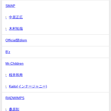
SMAP
中居正広
木村拓哉
Official髭dism
B'z
Mr.Children
桜井和寿
Kaito(インナージャニー)
RADWIMPS
桑原彰