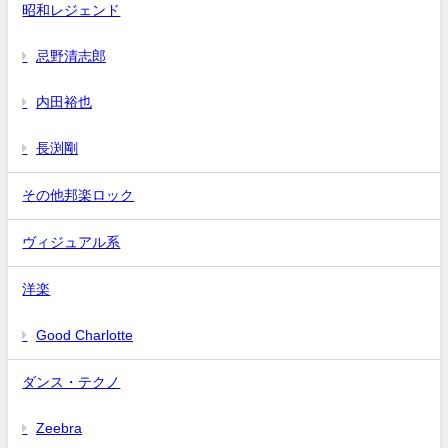
昭和レジェンド
忌野清志郎
内田裕也
長渕剛
その他邦楽ロック
ヴィジュアル系
洋楽
Good Charlotte
ダンス・テクノ
Zeebra